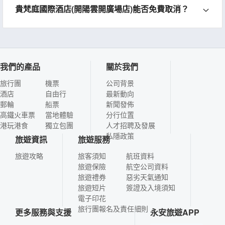
貴梵庭國際酒店(開陽雲開廣場店)能否免費取消？
我們的產品
關於我們
旅行團
機票
公司背景
酒店
自由行
最新動向
郵輪
船票
新聞發佈
高鐵火車票
當地體驗
分行位置
港玩港食
獨立包團
人才招聘及發展
私隱政策
旅遊資訊
旅遊服務
旅遊攻略
旅客須知
航班資料
旅遊保險
航空公司資料
旅遊禮券
惡劣天氣通知
旅遊短片
簽證及入境須知
電子印花
旅行團報名及責任細則
更多服務與支援
永安旅遊APP