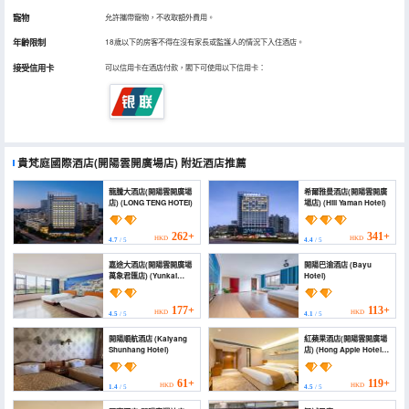
寵物
允許攜帶寵物，不收取額外費用。
年齡限制
18歲以下的房客不得在沒有家長或監護人的情況下入住酒店。
接受信用卡
可以信用卡在酒店付款，閣下可使用以下信用卡：
貴梵庭國際酒店(開陽雲開廣場店)
附近酒店推薦
龍騰大酒店(開陽雲開廣場
希爾雅曼酒店(開陽雲開廣
店) (LONG TENG HOTEI)
場店) (Hill Yaman Hotel)
262+
341+
HKD
HKD
4.7
/ 5
4.4
/ 5
嘉途大酒店(開陽雲開廣場
開陽巴渝酒店 (Bayu
萬象君匯店) (Yunkai
Hotel)
Business Hotel)
177+
113+
HKD
HKD
4.5
/ 5
4.1
/ 5
開陽順航酒店 (Kaiyang
紅蘋果酒店(開陽雲開廣場
Shunhang Hotel)
店) (Hong Apple Hotel
(Kaiyang Yunkai
Square))
61+
119+
HKD
HKD
1.4
/ 5
4.5
/ 5