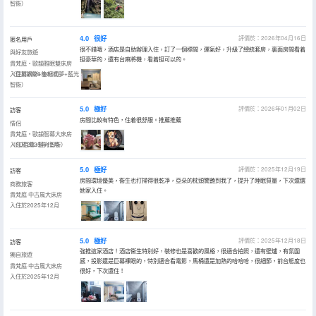
智衞）
4.0
很好
評價於：2026年04月16日
匿名用戶
很不錯哦，酒店是自助辦理入住，訂了一個標間，運氣好，升級了總統套房，裏面房間看着
與好友旅遊
挺豪華的，還有台麻將機，看着挺可以的。
貴梵庭・歐韻雅眠雙床房
（巨幕觀影+金框枕夢+藍光
入住於2026年04月
智衞）
5.0
極好
評價於：2026年01月02日
訪客
房間比較有特色，住着很舒服。推薦推薦
情侶
貴梵庭・歐韻智幕大床房
（3D巨幕+藍光智衞）
入住於2025年12月
5.0
極好
評價於：2025年12月19日
訪客
房間環境優美，衞生也打掃得很乾凈，亞朵的枕頭驚艷到我了，提升了睡眠質量，下次還選
商務旅客
她家入住。
貴梵庭·中古風大床房
入住於2025年12月
5.0
極好
評價於：2025年12月18日
訪客
強推這家酒店！酒店衞生特別好，裝修也是喜歡的風格，很適合拍照，還有壁爐，有氛圍
獨自旅遊
感，投影還是巨幕裸眼的，特別適合看電影，馬桶還是加熱的哈哈哈，很細節，前台態度也
貴梵庭·中古風大床房
很好，下次還住！
入住於2025年12月