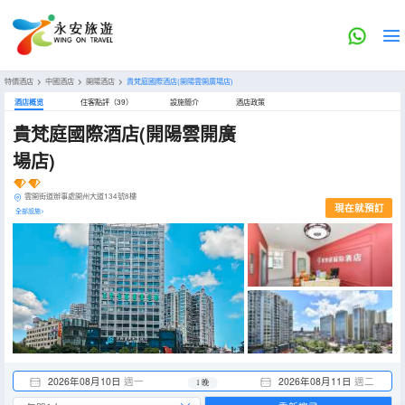
特價酒店
>
中國酒店
>
開陽酒店
>
貴梵庭國際酒店(開陽雲開廣場店)
酒店概览
住客點評（39）
設施簡介
酒店政策
貴梵庭國際酒店(開陽雲開廣
場店)
雲開街道辦事處開州大道134號8樓
現在就預訂
全部設施>
2026年08月10日
週一
2026年08月11日
週二
1 晚