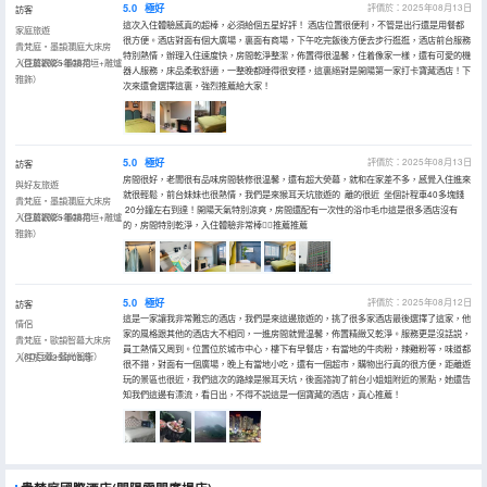
5.0
極好
評價於：2025年08月13日
訪客
這次入住體驗感真的超棒，必須給個五星好評！ 酒店位置很便利，不管是出行還是用餐都
家庭旅遊
很方便。酒店對面有個大廣場，裏面有商場，下午吃完飯後方便去步行逛逛，酒店前台服務
貴梵庭・墨韻瀾庭大床房
特別熱情，辦理入住速度快，房間乾淨整潔，佈置得很温馨，住着像家一樣，還有可愛的機
（巨幕觀影+墨韻花垣+雕爐
入住於2025年08月
器人服務，床品柔軟舒適，一整晚都睡得很安穩，這裏絕對是開陽第一家打卡寶藏酒店！下
雅飾）
次來還會選擇這裏，強烈推薦給大家！
5.0
極好
評價於：2025年08月13日
訪客
房間很好，老闆很有品味房間裝修很温馨，還有超大熒幕，就和在家差不多，感覺入住進來
與好友旅遊
就很輕鬆，前台妹妹也很熱情，我們是來猴耳天坑旅遊的 離的很近 坐個計程車40多塊錢
貴梵庭・墨韻瀾庭大床房
20分鐘左右到達！開陽天氣特別涼爽，房間還配有一次性的浴巾毛巾這是很多酒店沒有
（巨幕觀影+墨韻花垣+雕爐
入住於2025年08月
的，房間特別乾淨，入住體驗非常棒👍🏻推薦推薦
雅飾）
5.0
極好
評價於：2025年08月12日
訪客
這是一家讓我非常難忘的酒店，我們是來這邊旅遊的，挑了很多家酒店最後選擇了這家，他
情侶
家的風格跟其他的酒店大不相同，一進房間就覺温馨，佈置精緻又乾淨。服務更是沒話説，
貴梵庭・歐韻智幕大床房
員工熱情又周到。位置位於城市中心，樓下有早餐店，有當地的牛肉粉，辣雞粉等，味道都
（3D巨幕+藍光智衞）
入住於2025年08月
很不錯，對面有一個廣場，晚上有當地小吃，還有一個超市，購物出行真的很方便，距離遊
玩的景區也很近，我們這次的路線是猴耳天坑，後面諮詢了前台小姐姐附近的景點，她還告
知我們這邊有漂流，看日出，不得不説這是一個寶藏的酒店，真心推薦！