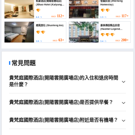
熙豪酒店(開陽客運站店)
智誠民宿 (Zhicheng
(Xihao Hotel (Kaiyang
Homestay)
Bus Station))
112+
117+
HKD
HKD
4.4
/ 5
1.3
/ 5
順風旅社 (Shunfeng Inn)
豪美傳說精品民宿
(Haomei Legend
Boutique Hotel)
63+
200+
HKD
HKD
3.8
/ 5
3.4
/ 5
常見問題
貴梵庭國際酒店(開陽雲開廣場店)的入住和退房時間
是什麼？
貴梵庭國際酒店(開陽雲開廣場店)是否提供早餐？
貴梵庭國際酒店(開陽雲開廣場店)附近是否有機場？