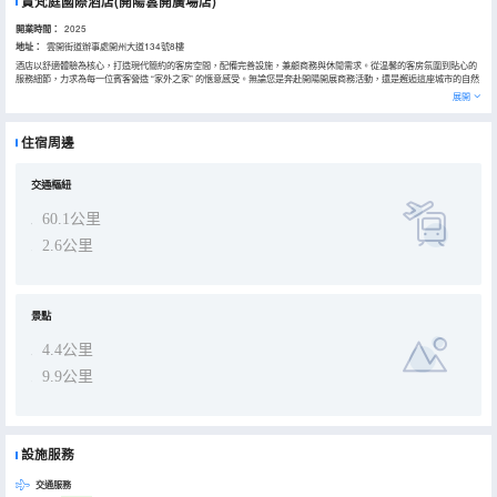
貴梵庭國際酒店(開陽雲開廣場店)
開業時間：
2025
地址：
雲開街道辦事處開州大道134號8樓
酒店以舒適體驗為核心，打造現代簡約的客房空間，配備完善設施，兼顧商務與休閒需求。從温馨的客房氛圍到貼心的
服務細節，力求為每一位賓客營造 “家外之家” 的愜意感受。無論您是奔赴開陽開展商務活動，還是邂逅這座城市的自然
與人文風光，貴梵庭國際酒店都將以優質的住宿體驗，成為您旅途中的温暖支點。
展開
住宿周邊
交通樞紐
60.1公里
2.6公里
景點
4.4公里
9.9公里
設施服務
交通服務