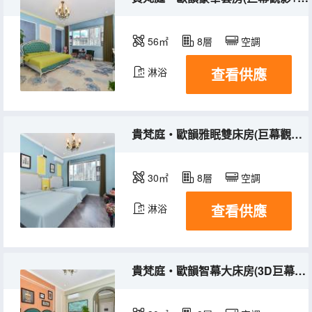
56㎡
8層
空調
查看供應
淋浴
貴梵庭・歐韻雅眠雙床房(巨幕觀影+金框枕夢+藍光智衞）
30㎡
8層
空調
查看供應
淋浴
貴梵庭・歐韻智幕大床房(3D巨幕+藍光智衞)