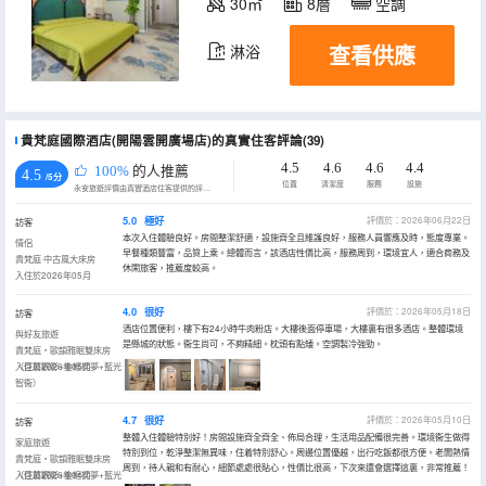
30㎡
8層
空調
查看供應
淋浴
貴梵庭國際酒店(開陽雲開廣場店)的真實住客評論(39)
4.5
4.6
4.6
4.4
100%
的人推薦
4.5
/5分
位置
清潔度
服務
設施
永安旅遊評價由真實酒店住客提供的評價。
5.0
極好
評價於：2026年06月22日
訪客
本次入住體驗良好。房間整潔舒適，設施齊全且維護良好，服務人員響應及時，態度專業。
情侶
早餐種類豐富，品質上乘。總體而言，該酒店性價比高，服務周到，環境宜人，適合商務及
貴梵庭·中古風大床房
休閑旅客，推薦度較高。
入住於2026年05月
4.0
很好
評價於：2026年05月18日
訪客
酒店位置便利，樓下有24小時牛肉粉店。大樓後面停車場，大樓裏有很多酒店。整體環境
與好友旅遊
是縣城的狀態。衞生尚可，不夠精細。枕頭有點矮。空調製冷強勁。
貴梵庭・歐韻雅眠雙床房
（巨幕觀影+金框枕夢+藍光
入住於2026年05月
智衞）
4.7
很好
評價於：2026年05月10日
訪客
整體入住體驗特別好！房間設施齊全齊全、佈局合理，生活用品配備很完善。環境衞生做得
家庭旅遊
特別到位，乾淨整潔無異味，住着特別舒心。周邊位置優越，出行吃飯都很方便。老闆熱情
貴梵庭・歐韻雅眠雙床房
周到，待人親和有耐心，細節處處很貼心，性價比很高，下次來還會選擇這裏，非常推薦！
（巨幕觀影+金框枕夢+藍光
入住於2026年04月