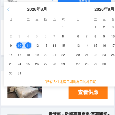
重新搜尋
2026年8月
2026年9月
貴梵庭・墨韻瀾庭大床房(巨幕觀影+墨韻花垣+雕爐雅飾)
日
一
二
三
四
五
六
日
一
二
三
四
1
1
2
3
30㎡
8層
空調
2
3
4
5
6
7
8
6
7
8
9
10
查看供應
淋浴
9
10
11
12
13
14
15
13
14
15
16
17
16
17
18
19
20
21
22
20
21
22
23
24
貴梵庭·中古風大床房
23
24
25
26
27
28
29
27
28
29
30
30
31
30㎡
8層
淋浴
*所有入住退房日期均為目的地日期
查看供應
貴梵庭・歐韻豪華套房(巨幕觀影+兩張床+壁爐凝香)