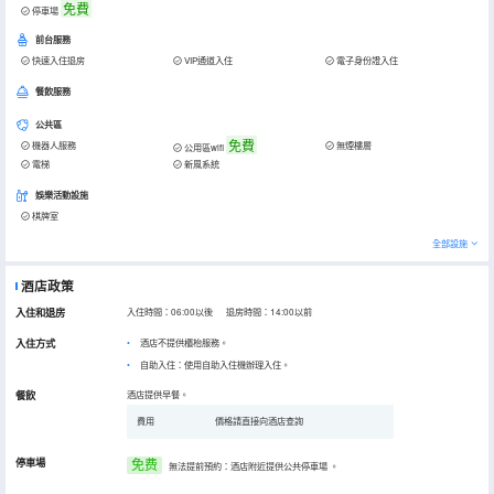
免費
停車場
前台服務
快速入住退房
VIP通道入住
電子身份證入住
餐飲服務
公共區
免費
機器人服務
無煙樓層
公用區wifi
電梯
新風系統
娛樂活動設施
棋牌室
全部設施
酒店政策
入住和退房
入住時間：06:00以後 退房時間：14:00以前
入住方式
酒店不提供櫃枱服務。
自助入住：使用自助入住機辦理入住。
餐飲
酒店提供早餐。
費用
價格請直接向酒店查詢
停車場
免费
無法提前預約：酒店附近提供公共停車場
。