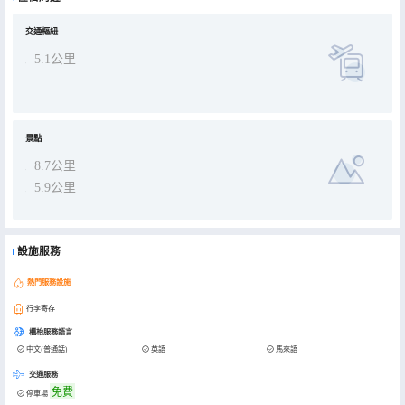
交通樞紐
5.1公里
景點
8.7公里
5.9公里
設施服務
熱門服務設施
行李寄存
櫃枱服務語言
中文(普通話)
英語
馬來語
交通服務
免費
停車場