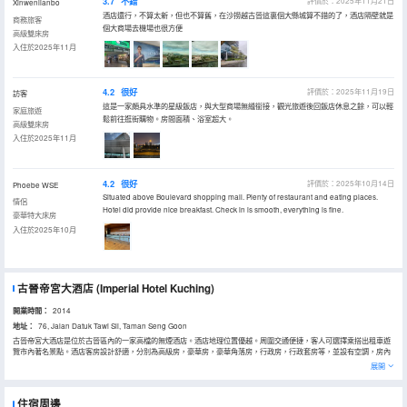
3.7
不錯
評價於：2025年11月21日
Xinwenlianbo
酒店還行，不算太新，但也不算舊，在沙撈越古晉這裏個大縣城算不錯的了，酒店隔壁就是
商務旅客
個大商場去機場也很方便
高級雙床房
入住於2025年11月
4.2
很好
評價於：2025年11月19日
訪客
這是一家頗具水準的星級飯店，與大型商場無縫銜接，觀光旅遊後回飯店休息之餘，可以輕
家庭旅遊
鬆前往逛街購物。房間面積、浴室超大。
高級雙床房
入住於2025年11月
4.2
很好
評價於：2025年10月14日
Phoebe WSE
Situated above Boulevard shopping mall. Plenty of restaurant and eating places.
情侶
Hotel did provide nice breakfast. Check in is smooth, everything is fine.
豪華特大床房
入住於2025年10月
古晉帝宮大酒店
(Imperial Hotel Kuching)
開業時間：
2014
地址：
76, Jalan Datuk Tawi Sli, Taman Seng Goon
古晉帝宮大酒店是位於古晉區內的一家高檔的無煙酒店。酒店地理位置優越。周圍交通便捷，客人可選擇乘搭出租車遊
覽市內著名景點。酒店客房設計舒適，分別為高級房，豪華房，豪華角落房，行政房，行政套房等，並設有空調，房內
保險箱，有線及衞星頻道電視，電熱水壺等設施。此外，酒店還提供多種類服務設施以確保可滿足客人在入住期間不同
展開
的需求。其他服務包括叫車服務，叫醒服務，會議廳，商務服務等。古晉帝宮大酒店是旅客在古晉市中心區內的理想下
榻之處之一。
住宿周邊