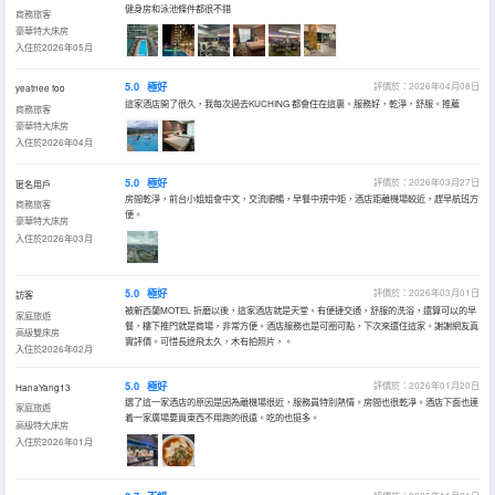
健身房和泳池條件都很不錯
商務旅客
豪華特大床房
入住於2026年05月
5.0
極好
評價於：2026年04月08日
yeatnee foo
這家酒店開了很久，我每次過去KUCHING 都會住在這裏。服務好，乾淨，舒服。推薦
商務旅客
豪華特大床房
入住於2026年04月
5.0
極好
評價於：2026年03月27日
匿名用戶
房間乾淨，前台小姐姐會中文，交流順暢，早餐中規中矩，酒店距離機場較近，趕早航班方
商務旅客
便。
豪華特大床房
入住於2026年03月
5.0
極好
評價於：2026年03月01日
訪客
被新西蘭MOTEL 折磨以後，這家酒店就是天堂。有便捷交通，舒服的洗浴，還算可以的早
家庭旅遊
餐，樓下推門就是商場，非常方便。酒店服務也是可圈可點，下次來還住這家。謝謝網友真
高級雙床房
實評價。可惜長途飛太久，木有拍照片，。
入住於2026年02月
5.0
極好
評價於：2026年01月20日
HanaYang13
選了這一家酒店的原因是因為離機場很近，服務員特別熱情。房間也很乾凈。酒店下面也連
家庭旅遊
着一家廣場要買東西不用跑的很遠。吃的也挺多。
高級特大床房
入住於2026年01月