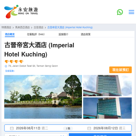
特價酒店
>
馬來西亞酒店
>
古晉酒店
>
古晉帝宮大酒店
(Imperial Hotel Kuching)
酒店概览
住客點評（946）
設施簡介
酒店政策
古晉帝宮大酒店
(Imperial
Hotel Kuching)
76, Jalan Datuk Tawi Sli, Taman Seng Goon
現在就預訂
全部設施>
2026年08月11日
週二
2026年08月12日
週三
1 晚