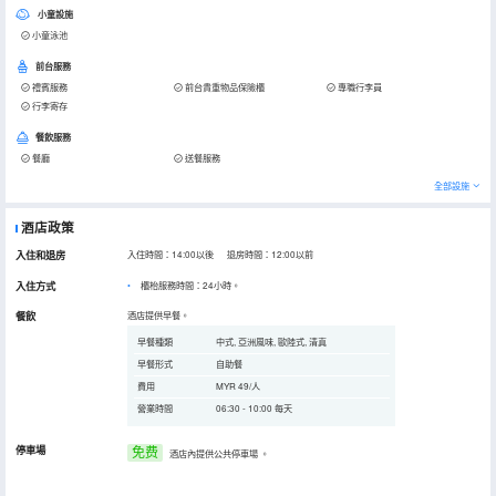
小童設施
小童泳池
前台服務
禮賓服務
前台貴重物品保險櫃
專職行李員
行李寄存
餐飲服務
餐廳
送餐服務
全部設施
酒店政策
入住和退房
入住時間：14:00以後 退房時間：12:00以前
入住方式
櫃枱服務時間：24小時。
餐飲
酒店提供早餐。
早餐種類
中式, 亞洲風味, 歐陸式, 清真
早餐形式
自助餐
費用
MYR 49/人
營業時間
06:30 - 10:00 每天
停車場
免费
酒店內提供公共停車場
。