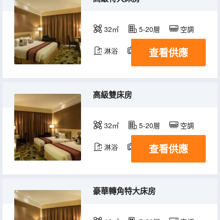
32㎡
5-20層
空調
查看供應
淋浴
電視機
冰箱
高級雙床房
32㎡
5-20層
空調
查看供應
淋浴
電視機
冰箱
豪華轉角特大床房