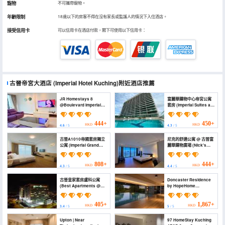
寵物
不可攜帶寵物。
年齡限制
18歲以下的房客不得在沒有家長或監護人的情況下入住酒店。
接受信用卡
可以信用卡在酒店付款，閣下可使用以下信用卡：
古晉帝宮大酒店
(Imperial Hotel Kuching)
附近酒店推薦
JR Homestays 8
富麗華購物中心帝宮公寓
@Boulevard Imperial
套房 (Imperial Suites at
Suite (8-10pax (JR
Boulevard Mall)
Homestays 8
@Boulevard Imperial
444+
450+
HKD
HKD
4.6
/ 5
4.3
/ 5
Suite (8-10pax)
古晉A1010帝國套房獨立
尼克的舒適公寓 @ 古晉富
公寓 (Imperial Grand
麗華購物廣場 (Nick's
Suite Apartment
Homestay @ Boulevard
Kuching)
Mall @ Imperial Suites
Kuching)
808+
444+
HKD
HKD
4.3
/ 5
4.4
/ 5
古晉皇家套房盧科公寓
Doncaster Residence
(Best Apartments @
by HopeHome
Imperial Suites
(Doncaster Residence
Kuching)
by HopeHome)
405+
1,867+
HKD
HKD
3.4
/ 5
5
/ 5
Upton | Near
97 HomeStay Kuching