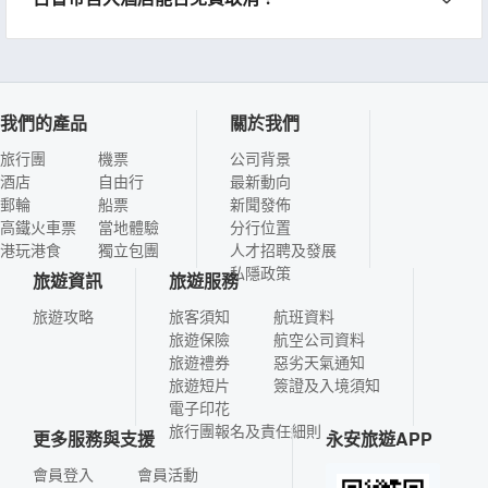
我們的產品
關於我們
旅行團
機票
公司背景
酒店
自由行
最新動向
郵輪
船票
新聞發佈
高鐵火車票
當地體驗
分行位置
港玩港食
獨立包團
人才招聘及發展
私隱政策
旅遊資訊
旅遊服務
旅遊攻略
旅客須知
航班資料
旅遊保險
航空公司資料
旅遊禮券
惡劣天氣通知
旅遊短片
簽證及入境須知
電子印花
旅行團報名及責任細則
更多服務與支援
永安旅遊APP
會員登入
會員活動