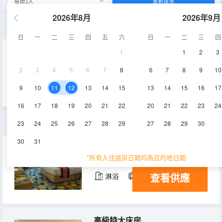
重新搜尋
2026年8月
2026年9月
豪華轉角雙床房
日
一
二
三
四
五
六
日
一
二
三
四
1
1
2
3
46㎡
5-20層
空調
2
3
4
5
6
7
8
6
7
8
9
10
查看供應
淋浴
電視機
冰箱
9
10
11
12
13
14
15
13
14
15
16
17
16
17
18
19
20
21
22
20
21
22
23
24
豪華特大床房
23
24
25
26
27
28
29
27
28
29
30
30
31
32㎡
5-20層
空調
*所有入住退房日期均為目的地日期
查看供應
淋浴
電視機
冰箱
高級特大床房