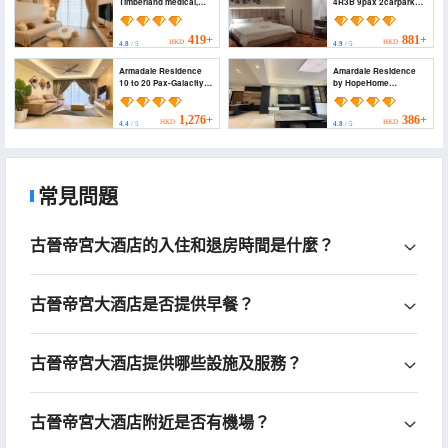
Timberland medical,
4R3B 9pax 2carpark
Aeon by HopeHome
(97 HomeStay Kuching
(Upton | Near
4R3B 9pax 2carpark)
Timberland medical,
419+
881+
HKD
HKD
4.8
/ 5
4.9
/ 5
Aeon by HopeHome)
Armadale Residence
Amardale Residence
10 to 20 Pax-Galacity
by HopeHome
Airport-Free Parking
(Amardale Residence
(Armadale Residence
by HopeHome)
10 to 20 Pax-Galacity
1,276+
386+
HKD
HKD
4.4
/ 5
4.8
/ 5
Airport-Free Parking)
常見問題
古晉帝宮大酒店的入住和退房時間是什麼？
古晉帝宮大酒店是否提供早餐？
古晉帝宮大酒店提供哪些設施及服務？
古晉帝宮大酒店附近是否有機場？