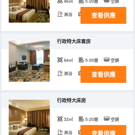
46㎡
5-20層
空調
查看供應
淋浴
電視機
冰箱
行政特大床套房
64㎡
5-20層
空調
查看供應
淋浴
電視機
冰箱
行政特大床房
32㎡
5-20層
空調
查看供應
淋浴
電視機
冰箱