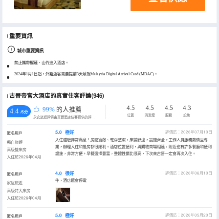
重要資訊
城市重要資訊
禁止攜帶榴蓮、山竹進入酒店。
2024年1月1日起，外籍遊客需要提前3天填報Malaysia Digital Arrival Card (MDAC)。
古晉帝宮大酒店的真實住客評論(946)
4.5
4.5
4.5
4.3
99%
的人推薦
4.4
/5分
位置
清潔度
服務
設施
永安旅遊評價由真實酒店住客提供的評價。
5.0
極好
評價於：2026年07月10日
匿名用戶
入住體驗非常滿意！房間寬敞、乾淨整潔，床鋪舒適，設施齊全。工作人員服務熱情且專
獨自旅遊
業，辦理入住和退房都很順利。酒店位置便利，與購物商場相連，附近也有許多餐廳和便利
高級雙床房
設施，非常方便。早餐選擇豐富，整體性價比很高，下次來古晉一定會再次入住。
入住於2026年04月
4.0
很好
評價於：2026年06月10日
匿名用戶
牛，酒店還會停電
家庭旅遊
高級特大床房
入住於2026年04月
5.0
極好
評價於：2026年05月20日
匿名用戶