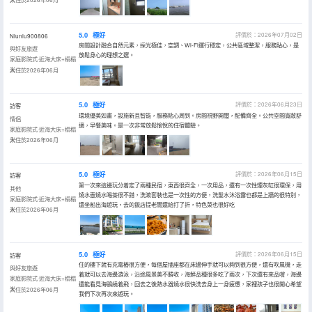
5.0
極好
評價於：2026年07月02日
Niuniu900806
房間設計融合自然元素，採光極佳，空調、Wi-Fi運行穩定，公共區域整潔，服務貼心，是
與好友旅遊
放鬆身心的理想之選。
家庭影院式·近海大床+榻榻
米
入住於2026年06月
5.0
極好
評價於：2026年06月23日
訪客
環境優美如畫，設施新且智能，服務貼心周到。房間視野開闊，配備齊全。公共空間寬敞舒
情侶
適，早餐美味。是一次非常放鬆愉悅的住宿體驗。
家庭影院式·近海大床+榻榻
米
入住於2026年06月
5.0
極好
評價於：2026年06月15日
訪客
第一次來這邊玩分着定了兩種民宿，東西很齊全，一次用品，還有一次性煙灰缸很環保，用
其他
燒水壺燒水喝茶很不錯，洗漱套裝也是一次性的方便，洗髮水沐浴露也都是上牆的很特別，
家庭影院式·近海大床+榻榻
還坐船出海遊玩，去的飯店提老闆還給打了折，特色菜也很好吃
米
入住於2026年06月
5.0
極好
評價於：2026年06月15日
訪客
住的樓下就有充電樁很方便，每個屋插座都在床邊伸手就可以夠到很方便，還有吹風機，走
與好友旅遊
着就可以去海邊游泳，沿途風景美不勝收，海鮮品種很多吃了兩次，下次還有來品嚐，海邊
家庭影院式·近海大床+榻榻
還能看見海鷗繞着飛，回去之後熱水器燒水很快洗去身上一身疲憊，家裡孩子也很開心希望
米
入住於2026年06月
我們下次再次來遊玩。