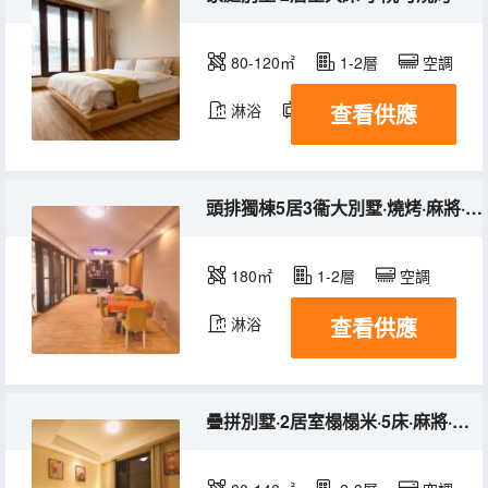
80-120㎡
1-2層
空調
查看供應
淋浴
電視機
冰箱
頭排獨棟5居3衞大別墅·燒烤·麻將·推門見海
180㎡
1-2層
空調
查看供應
淋浴
疊拼別墅·2居室榻榻米·5床·麻將·露台燒烤