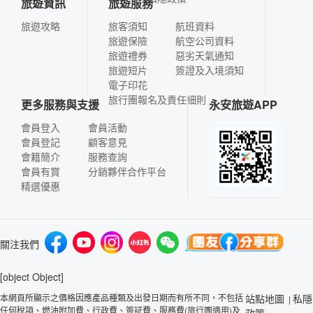
旅遊資訊
旅遊服務
旅遊攻略
旅客須知
航班資料
旅遊保險
航空公司資料
旅遊禮券
惡劣天氣通知
旅遊短片
簽證及入境須知
電子印花
旅行團報名及責任細則
更多服務與支援
永安旅遊APP
會員登入
會員活動
會員登記
顧客意見
會籍簡介
服務查詢
會員有賞
分銷夥伴合作平台
精選優惠
關注我們
[object Object]
本網頁所顯示之價格因應產品種類及出發日期而有所不同，不包括
站點地圖
私隱
|
任何稅項、燃油附加費、行政費、簽証費、服務費(旅行團適用)及
政策