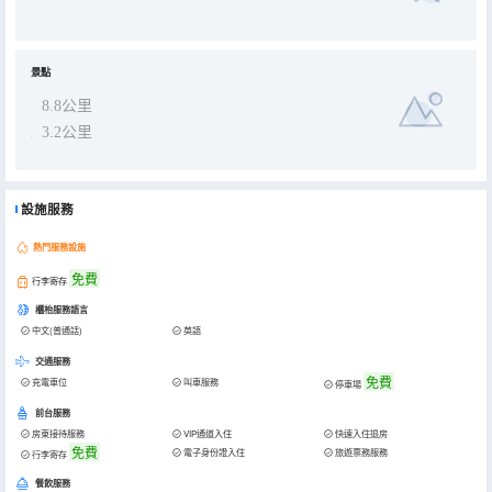
景點
8.8公里
3.2公里
設施服務
熱門服務設施
免費
行李寄存
櫃枱服務語言
中文(普通話)
英語
交通服務
免費
充電車位
叫車服務
停車場
前台服務
房東接待服務
VIP通道入住
快速入住退房
免費
電子身份證入住
旅遊票務服務
行李寄存
餐飲服務