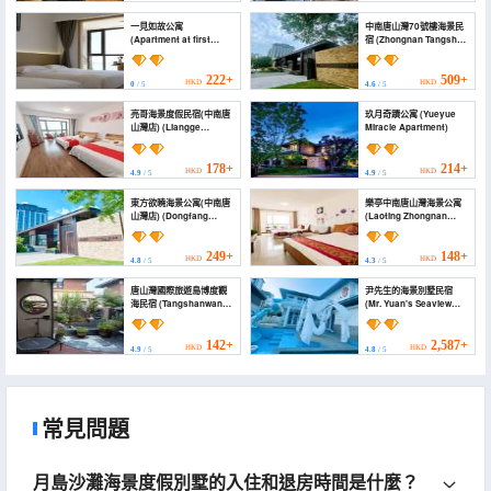
一見如故公寓
中南唐山灣70號樓海景民
(Apartment at first
宿 (Zhongnan Tangshan
sight)
Bay No. 70 Seaview
B&B)
222+
509+
HKD
HKD
0
/ 5
4.6
/ 5
亮哥海景度假民宿(中南唐
玖月奇蹟公寓 (Yueyue
山灣店) (Liangge
Miracle Apartment)
Seaview Holiday
Homestay (Zhongnan
Tangshanwan Branch))
178+
214+
HKD
HKD
4.9
/ 5
4.9
/ 5
東方欲曉海景公寓(中南唐
樂亭中南唐山灣海景公寓
山灣店) (Dongfang
(Laoting Zhongnan
Yuxiao Seaview
Tangshan Bay Scenic
Apartment (Zhongnan
Apartment)
Tangshanwan Branch))
249+
148+
HKD
HKD
4.8
/ 5
4.3
/ 5
唐山灣國際旅遊島博度觀
尹先生的海景別墅民宿
海民宿 (Tangshanwan
(Mr. Yuan's Seaview
International Tourism
Villa Homestay)
Island Bodu Guanhai
Homestay)
142+
2,587+
HKD
HKD
4.9
/ 5
4.8
/ 5
常見問題
月島沙灘海景度假別墅的入住和退房時間是什麼？