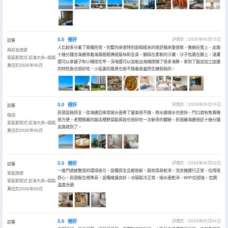
5.0
極好
評價於：2026年06月15日
訪客
人比較多分着了兩種民宿，別墅的床很特別是榻榻米的很舒服床墊很軟，像躺在雲上，走路
與好友旅遊
十幾分鍾去海邊穿着海風輕輕拂過髮絲和全身，腳踩在柔軟的沙灘，沙子包裹在腳上，淺灘
家庭影院式·近海大床+榻榻
還可以拿鏟子和小桶挖花甲，深海還可以坐船出海捕撈捕了很多海鮮，拿到了飯店加工這邊
米
入住於2026年06月
的特色魚也很好吃，小區裏的風景也很不錯春意盎然生機勃勃的。
5.0
極好
評價於：2026年06月15日
訪客
民宿設施齊全，從海邊回來用燒水壺煮了薑茶很不錯，熱水器燒水也很快，門口就有售賣機
情侶
很方便，老闆推薦的飯店裡野菜餡蒸餃也很好吃一次新奇的體驗，民宿離海邊很近十幾分鍾
家庭影院式·近海大床+榻榻
走路就到了。
米
入住於2026年06月
5.0
極好
評價於：2026年06月02日
訪客
一進門就被整潔的環境吸引，設備齊全且都很新。廚房用具乾淨，洗衣機運行正常，住得很
家庭旅遊
舒心。民宿衞生標準高，設備維護良好。冰箱製冷正常，燒水壺乾淨，WiFi信號強，空調
家庭影院式·近海大床+榻榻
温度合適
米
入住於2026年05月
5.0
極好
評價於：2026年05月04日
訪客