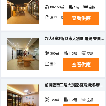
80-150㎡
1層
空調
查看供應
淋浴
電視機
冰箱
超大6室3衞13床大別墅·電競·樂園·燒烤·麻將·會議
300㎡
1-3層
空調
查看供應
淋浴
前排臨街三居大別墅·庭院燒烤·麻將機·五大床雙衞
120㎡
1-2層
空調