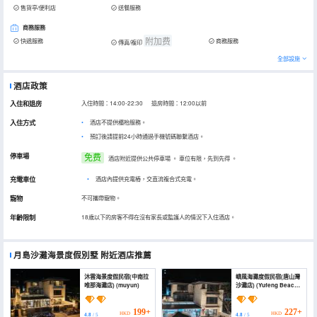
售貨亭/便利店
送餐服務
商務服務
附加费
快遞服務
商務服務
傳真/複印
全部設施
酒店政策
入住和退房
入住時間：14:00-22:30 退房時間：12:00以前
入住方式
酒店不提供櫃枱服務。
預訂後請提前24小時通過手機號碼聯繫酒店。
停車場
免费
酒店附近提供公共停車場
。
車位有限，先到先得
。
充電車位
•
酒店內提供充電樁，交直流複合式充電。
寵物
不可攜帶寵物。
年齡限制
18歲以下的房客不得在沒有家長或監護人的情況下入住酒店。
月島沙灘海景度假別墅
附近酒店推薦
沐雲海景度假民宿(中南拉
嶼風海灘度假民宿(唐山灣
唯那海灘店) (muyun)
沙灘店) (Yufeng Beach
Resort B&B (Tangshan
Bay Beach Store))
199+
227+
HKD
HKD
4.8
/ 5
4.8
/ 5