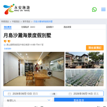
特價酒店
>
中國酒店
>
樂亭酒店
>
月島沙灘海景度假別墅
酒店概览
住客點評（223）
設施簡介
酒店政策
月島沙灘海景度假別墅
唐山國際旅遊島中南拉唯那100棟1門807室
現在就預訂
全部設施>
2026年08月13日
週四
2026年08月14日
週五
1 晚
重新搜尋