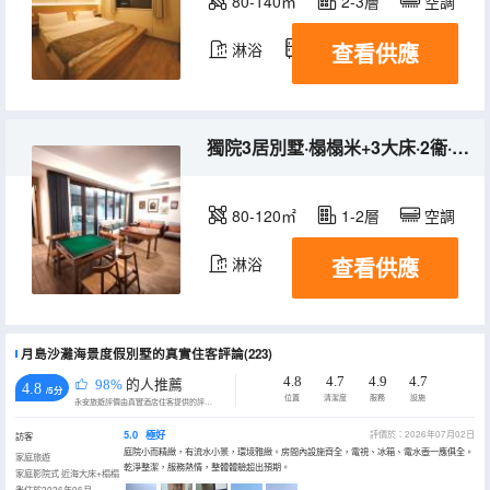
80-140㎡
2-3層
空調
查看供應
淋浴
冰箱
獨院3居別墅·榻榻米+3大床·2衞·燒烤·麻將
80-120㎡
1-2層
空調
查看供應
淋浴
月島沙灘海景度假別墅的真實住客評論(223)
4.8
4.7
4.9
4.7
98%
的人推薦
4.8
/5分
位置
清潔度
服務
設施
永安旅遊評價由真實酒店住客提供的評價。
5.0
極好
評價於：2026年07月02日
訪客
庭院小而精緻，有流水小景，環境雅緻。房間內設施齊全，電視、冰箱、電水壺一應俱全。
家庭旅遊
乾淨整潔，服務熱情，整體體驗超出預期。
家庭影院式·近海大床+榻榻
米
入住於2026年06月