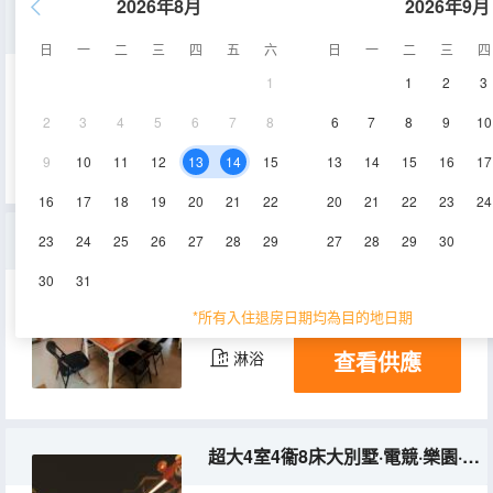
2026年8月
2026年9月
純海景房·觀海家庭套房+榻榻米
日
一
二
三
四
五
六
日
一
二
三
四
1
1
2
3
45㎡
12層
空調
2
3
4
5
6
7
8
6
7
8
9
10
查看供應
淋浴
9
10
11
12
13
14
15
13
14
15
16
17
16
17
18
19
20
21
22
20
21
22
23
24
3居別墅·3大床2衞·大院·燒烤·麻將
23
24
25
26
27
28
29
27
28
29
30
30
31
120㎡
1-2層
空調
*所有入住退房日期均為目的地日期
查看供應
淋浴
超大4室4衞8床大別墅·電競·樂園·燒烤·麻將·會議