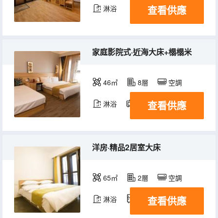
查看供應
淋浴
家庭影院式·近海大床+榻榻米
46㎡
8層
空調
查看供應
淋浴
電視機
洋房·精品2居室大床
65㎡
2層
空調
查看供應
淋浴
冰箱