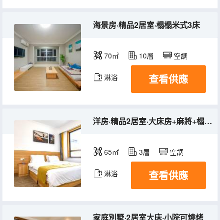
海景房·精品2居室·榻榻米式3床
70㎡
10層
空調
查看供應
淋浴
洋房·精品2居室·大床房+麻將+榻榻米+65寸電視
65㎡
3層
空調
查看供應
淋浴
家庭別墅·2居室大床·小院可燒烤