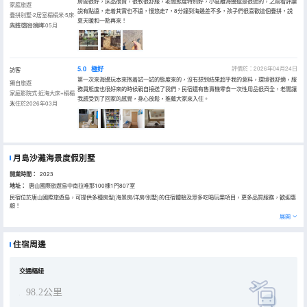
房間很好，床品很贊，很軟很舒服，老闆態度特別好，小區離海邊還是很近的，之前看評論
家庭旅遊
説有點遠，走着其實也不遠，慢悠走7，8分鐘到海邊差不多，孩子們很喜歡這個疊拼，説
疊拼別墅·2居室榻榻米·5床·
夏天暖和一點再來！
麻將·露台燒烤
入住於2026年05月
5.0
極好
評價於：2026年04月24日
訪客
第一次來海邊玩本來抱着試一試的態度來的，沒有想到結果超乎我的意料，環境很舒適，服
獨自旅遊
務員態度也很好來的時候親自接送了我們，民宿還有售賣機零食一次性用品很齊全，老闆讓
家庭影院式·近海大床+榻榻
我感受到了回家的感覺，身心放鬆，推薦大家來入住。
米
入住於2026年03月
月島沙灘海景度假別墅
開業時間：
2023
地址：
唐山國際旅遊島中南拉唯那100棟1門807室
民宿位於唐山國際旅遊島，可提供多種房型(海景房/洋房/別墅)的住宿體驗及眾多吃喝玩樂項目，更多品質服務，歡迎惠
顧！
展開
住宿周邊
交通樞紐
98.2公里