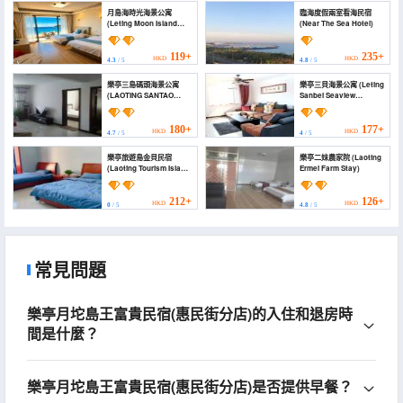
月島海時光海景公寓
臨海度假兩室看海民宿
(Leting Moon Island
(Near The Sea Hotel)
sea time holiday
apartment)
119+
235+
HKD
HKD
4.3
/ 5
4.8
/ 5
樂亭三島碼頭海景公寓
樂亭三貝海景公寓 (Leting
(LAOTING SANTAO
Sanbei Seaview
DOCK HOTEL)
Apartment Leting
Impression)
180+
177+
HKD
HKD
4.7
/ 5
4
/ 5
樂亭旅遊島金貝民宿
樂亭二妹農家院 (Laoting
(Laoting Tourism Island
Ermei Farm Stay)
Jinbei Homestay)
212+
126+
HKD
HKD
0
/ 5
4.8
/ 5
常見問題
樂亭月坨島王富貴民宿(惠民街分店)的入住和退房時
間是什麼？
樂亭月坨島王富貴民宿(惠民街分店)是否提供早餐？