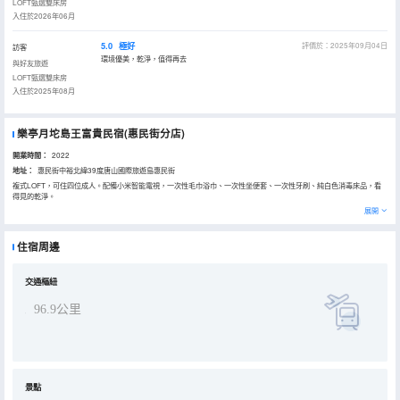
LOFT甄選雙床房
入住於2026年06月
5.0
極好
評價於：2025年09月04日
訪客
環境優美，乾淨，值得再去
與好友旅遊
LOFT甄選雙床房
入住於2025年08月
樂亭月坨島王富貴民宿(惠民街分店)
開業時間：
2022
地址：
惠民街中裕北緯39度唐山國際旅遊島惠民街
複式LOFT，可住四位成人。配備小米智能電視，一次性毛巾浴巾、一次性坐便套、一次性牙刷、純白色消毒床品，看
得見的乾淨。
展開
住宿周邊
交通樞紐
96.9公里
景點