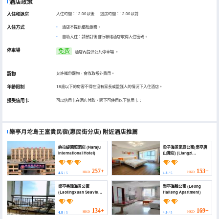
酒店政策
入住和退房
入住時間：12:00以後 退房時間：12:00以前
入住方式
酒店不提供櫃枱服務。
自助入住：請預訂後自行聯絡酒店取得入住密碼。
停車場
免费
酒店內提供公共停車場
。
寵物
允許攜帶寵物，會收取額外費用。
年齡限制
18歲以下的房客不得在沒有家長或監護人的情況下入住酒店。
接受信用卡
可以信用卡在酒店付款，閣下可使用以下信用卡：
樂亭月坨島王富貴民宿(惠民街分店)
附近酒店推薦
納拉緹國際酒店 (Naraju
梁子海景家庭公寓(樂亭唐
International Hotel)
山灣店) (Liangzi
Seaview Family
Apartment (Laoting
Tangshanwan Shop))
257+
153+
HKD
HKD
4.5
/ 5
4.8
/ 5
樂亭芸瑋海景公寓
樂亭海騰公寓 (Leting
(Laotingxuan Seaview
Haiteng Apartment)
Apartment)
134+
169+
HKD
HKD
4.8
/ 5
4.9
/ 5