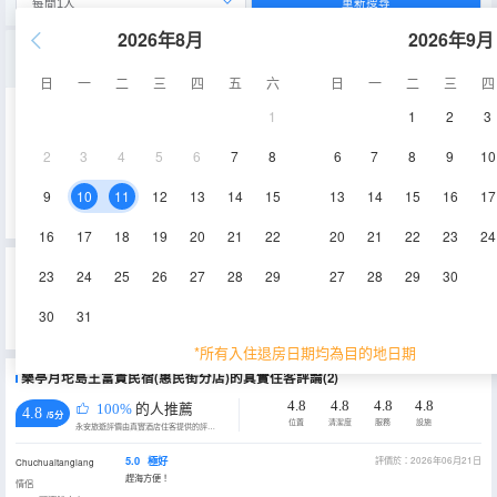
重新搜尋
2026年8月
2026年9月
LOFT甄選雙床房
日
一
二
三
四
五
六
日
一
二
三
四
1
1
2
3
42㎡
7層
空調
2
3
4
5
6
7
8
6
7
8
9
10
查看供應
淋浴
電視機
冰箱
9
10
11
12
13
14
15
13
14
15
16
17
16
17
18
19
20
21
22
20
21
22
23
24
重要資訊
23
24
25
26
27
28
29
27
28
29
30
酒店重要資訊
30
31
實際入住人與預訂時信息需保持一致。
*所有入住退房日期均為目的地日期
樂亭月坨島王富貴民宿(惠民街分店)的真實住客評論(2)
4.8
4.8
4.8
4.8
100%
的人推薦
4.8
/5分
位置
清潔度
服務
設施
永安旅遊評價由真實酒店住客提供的評價。
5.0
極好
評價於：2026年06月21日
Chuchuaitanglang
趕海方便！
情侶