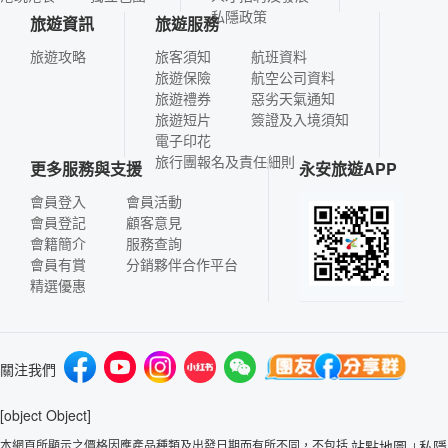
私隱政策
旅遊資訊
旅遊服務
旅遊攻略
旅客須知
航班資料
旅遊保險
航空公司資料
旅遊禮券
惡劣天氣通知
旅遊短片
簽證及入境須知
電子印花
旅行團報名及責任細則
更多服務與支援
永安旅遊APP
會員登入
會員活動
會員登記
顧客意見
會籍簡介
服務查詢
會員有賞
分銷夥伴合作平台
精選優惠
關注我們
[object Object]
本網頁所顯示之價格因應產品種類及出發日期而有所不同，不包括
站點地圖
私隱
|