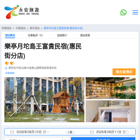
特價酒店
>
中國酒店
>
樂亭酒店
>
樂亭月坨島王富貴民宿(惠民街分店)
酒店概览
住客點評（2）
設施簡介
酒店政策
樂亭月坨島王富貴民宿(惠民
街分店)
惠民街中裕北緯39度唐山國際旅遊島惠民街
現在就預訂
全部設施>
2026年08月10日
週一
2026年08月11日
週二
1 晚