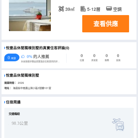
39㎡
5-12層
空調
查看供應
悅壹品休閒獨棟別墅的真實住客評論(0)
0
0
0
0
0%
的人推薦
0
/5分
位置
清潔度
服務
設施
永安旅遊評價由真實酒店住客提供的評價。
悅壹品休閒獨棟別墅
開業時間：
2026
地址：
海昌街中南唐山灣小區2號樓101室
住宿周邊
交通樞紐
98.3公里