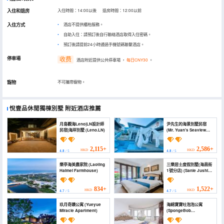
入住和退房
入住時間：14:00以後 退房時間：12:00以前
入住方式
酒店不提供櫃枱服務。
自助入住：請預訂後自行聯絡酒店取得入住密碼。
預訂後請提前24小時通過手機號碼聯繫酒店。
停車場
收费
酒店附近提供公共停車場
，
每日CNY30
。
寵物
不可攜帶寵物。
悅壹品休閒獨棟別墅
附近酒店推薦
月島觀海Leno|LN設計師
尹先生的海景別墅民宿
民宿|海岸別墅 (Leno.LN)
(Mr. Yuan's Seaview
Villa Homestay)
2,115+
2,586+
HKD
HKD
4.8
/ 5
4.8
/ 5
樂亭海美農家院 (Laoting
三樂居士度假別墅(海昌街
Haimei Farmhouse)
1號分店) (Sanle Jushi
Villa (Haichang Street
No. 1))
834+
1,522+
HKD
HKD
4.7
/ 5
4.7
/ 5
玖月奇蹟公寓 (Yueyue
海綿寶寶吐泡泡公寓
Miracle Apartment)
(SpongeBob
SquarePants
Apartment)