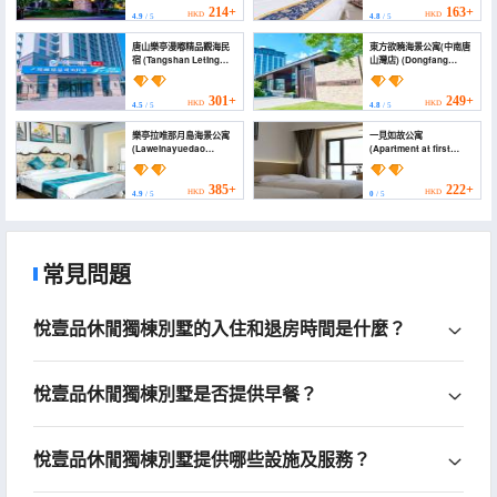
214+
163+
HKD
HKD
4.9
/ 5
4.8
/ 5
唐山樂亭漫嘟精品觀海民
東方欲曉海景公寓(中南唐
宿 (Tangshan Leting
山灣店) (Dongfang
Manxu Boutique
Yuxiao Seaview
Seaview Homestay)
Apartment (Zhongnan
Tangshanwan Branch))
301+
249+
HKD
HKD
4.5
/ 5
4.8
/ 5
樂亭拉唯那月島海景公寓
一見如故公寓
(Laweinayuedao
(Apartment at first
Haijing Apartment)
sight)
385+
222+
HKD
HKD
4.9
/ 5
0
/ 5
常見問題
悅壹品休閒獨棟別墅的入住和退房時間是什麼？
悅壹品休閒獨棟別墅是否提供早餐？
悅壹品休閒獨棟別墅提供哪些設施及服務？