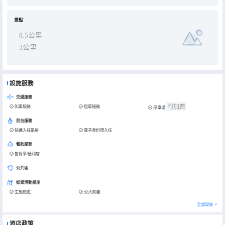
景點
8.5公里
3公里
設施服務
交通服務
附加费
叫車服務
租車服務
停車場
前台服務
快速入住退房
電子身份證入住
餐飲服務
售貨亭/便利店
公共區
娛樂活動設施
生態旅遊
公共海灘
全部設施
酒店政策