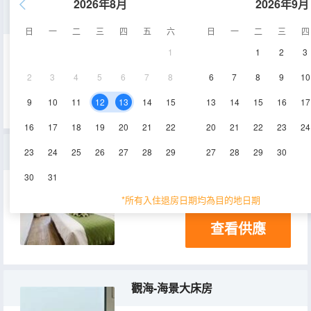
2026年8月
2026年9月
海景●高層二居室
日
一
二
三
四
五
六
日
一
二
三
四
1
1
2
3
45㎡
5-18層
空調
2
3
4
5
6
7
8
6
7
8
9
10
查看供應
電視機
9
10
11
12
13
14
15
13
14
15
16
17
16
17
18
19
20
21
22
20
21
22
23
24
悅海●海邊三居室帶小院別墅（自助廚房+麻將+燒烤）
23
24
25
26
27
28
29
27
28
29
30
30
31
138㎡
1-2層
空調
*所有入住退房日期均為目的地日期
查看供應
觀海-海景大床房