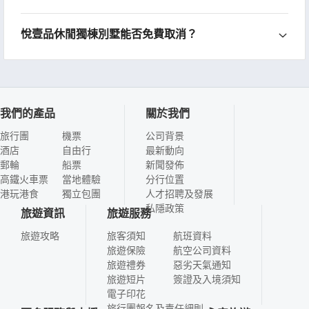
悅壹品休閒獨棟別墅能否免費取消？
我們的產品
關於我們
旅行團
機票
公司背景
酒店
自由行
最新動向
郵輪
船票
新聞發佈
高鐵火車票
當地體驗
分行位置
港玩港食
獨立包團
人才招聘及發展
私隱政策
旅遊資訊
旅遊服務
旅遊攻略
旅客須知
航班資料
旅遊保險
航空公司資料
旅遊禮券
惡劣天氣通知
旅遊短片
簽證及入境須知
電子印花
旅行團報名及責任細則