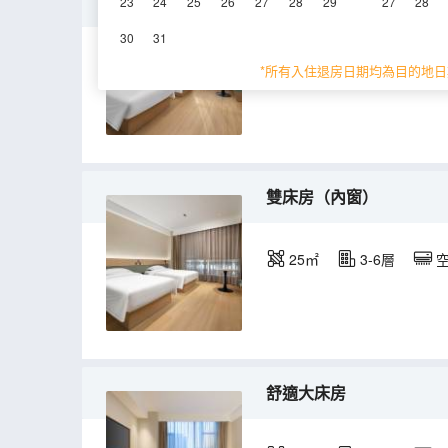
高級雙床房
23
24
25
26
27
28
29
27
28
30
31
25㎡
3-6層
*所有入住退房日期均為目的地日
雙床房（內窗）
25㎡
3-6層
舒適大床房