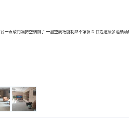
前台一直敲門讓把空調關了 一層空調衹能制熱不讓製冷 住過這麼多連鎖酒