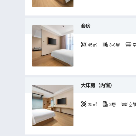
套房
45㎡
3-6層
大床房（內窗）
25㎡
3層
空