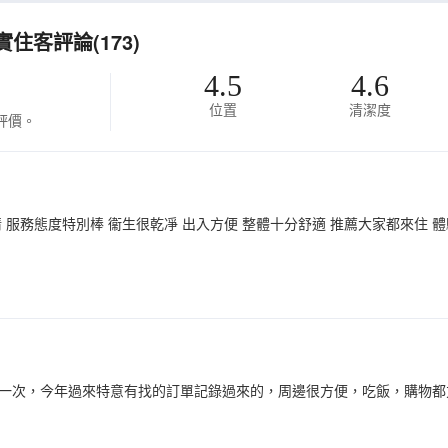
住客評論(173)
4.5
4.6
位置
清潔度
評價。
 服務態度特別棒 衞生很乾凈 出入方便 整體十分舒適 推薦大家都來住 
一次，今年過來特意有找的訂單記錄過來的，周邊很方便，吃飯，購物都