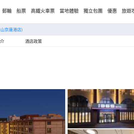
郵輪
船票
高鐵火車票
當地體驗
獨立包團
優惠
旅遊
唐山京唐港店)
介
酒店政策