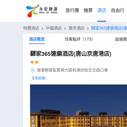
旅行團
機票
酒店
自由行
特價酒店
>
中國酒店
>
樂亭酒店
>
驛家365連鎖酒店(
酒店概览
住客點評（173）
設施簡
驛家365連鎖酒店(唐山京唐港店)
海港開發區繁榮大路和港欣街交叉路口東
全部設施>