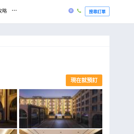
...
攻略
搜尋訂單
現在就預訂