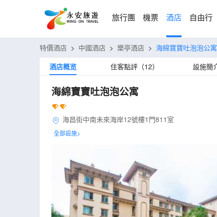
旅行團
機票
酒店
自由行
特價酒店
>
中國酒店
>
樂亭酒店
>
海綿寶寶吐泡泡公寓
酒店概览
住客點評（12）
設施簡
海綿寶寶吐泡泡公寓
海昌街中南未來海岸12號樓1門811室
全部設施>