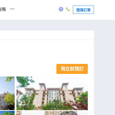
...
攻略
搜尋訂單
現在就預訂