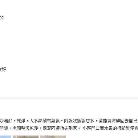
的
度好
沙灘好，乾淨，人多熱鬧有氣氛。附近吃飯飯店多，還能買海鮮回去自己
開鎖，房間整潔乾淨。保潔阿姨功夫到家。 小區門口賣水果的很新鮮便