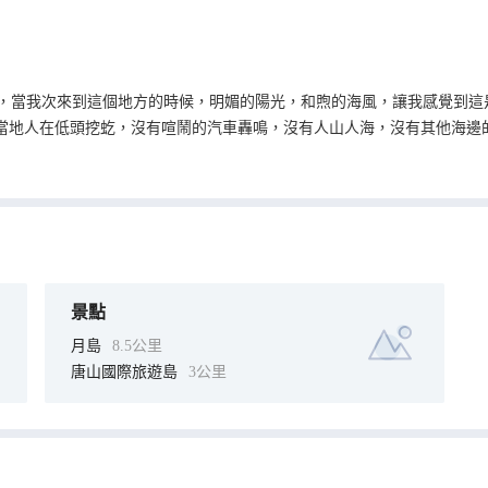
步，當我次來到這個地方的時候，明媚的陽光，和煦的海風，讓我感覺到這
當地人在低頭挖虼，沒有喧鬧的汽車轟鳴，沒有人山人海，沒有其他海邊
租房的好朋友，這便是我的初衷，讓世界體會到我最初感受到的那一絲美
景點
月島
8.5公里
唐山國際旅遊島
3公里