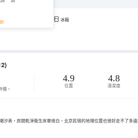
29
30
調
淋浴
電視機
冰箱
期
2)
4.9
4.8
位置
清潔度
評價。
潮汐表，房間乾淨衞生床單很白，北京民宿的地理位置也很好走不了多遠