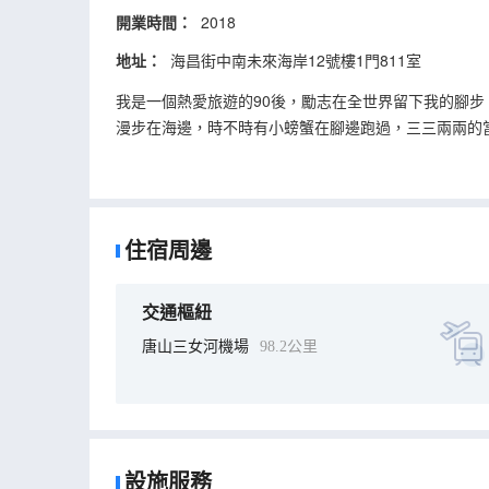
開業時間：
2018
地址：
海昌街中南未來海岸12號樓1門811室
我是一個熱愛旅遊的90後，勵志在全世界留下我的腳
漫步在海邊，時不時有小螃蟹在腳邊跑過，三三兩兩的
唐山灣留下我的印記，把我感受到的美好分享給每一個
住宿周邊
交通樞紐
唐山三女河機場
98.2公里
設施服務