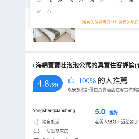
一居室雙床房
23
24
25
26
27
28
29
27
28
30
31
45㎡
8層
空
*所有入住退房日期均為目的地日
海綿寶寶吐泡泡公寓的真實住客評論(1
100%
的人推薦
4.8
/5分
永安旅遊評價由真實酒店住客提供的
5.0
Yongshengxiansheng
極好
獨自旅遊
老闆人很好，還給發了
一居室雙床房