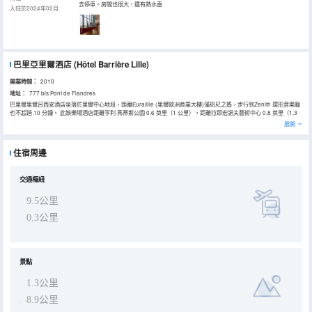
去停車。房間也很大，還有熱水壺
入住於2024年02月
巴里亞里爾酒店
(Hôtel Barrière Lille)
開業時間：
2010
地址：
777 bis Pont de Flandres
巴里爾里爾呂西安酒店坐落於里爾中心地段，距離Euralille (里爾歐洲商業大樓)僅咫尺之遙，步行到Zenith 環形音樂廳
也不超過 10 分鐘。 此娛樂場酒店距離亨利·馬蒂斯公園 0.6 英里（1 公里），距離拉耶宏諾夫藝術中心 0.8 英里（1.3
公里）。 到全方位服務的 SPA 放鬆一下；在這裏，您可以享受按摩、身體護理和麪部護理。喜歡刺激的話，可以去娛樂
展開
場試試運氣；其他人則可能更喜歡健身中心或自行車租賃。此酒店還提供免費 WiFi、禮賓服務和宴會廳。 酒店設有 2
間餐廳 ，您不妨選擇到La Terrasse du Parc享用法國菜；也可以待在房間裏，享受 24 小時送餐服務。在忙碌的一天
後，不妨去酒吧/酒廊輕鬆一下。自助式早餐（收費）供應時間為：週一至週五 06:30 至 10:00，週末 07:00 至
住宿周邊
10:30。 特色服務/設施包括商務中心、快速退房和大堂免費報紙。計劃在里爾舉辦活動？這家酒店擁有 880 平方米
（9472 平方英尺）的空間，包括會議場地和會議室。酒店提供收費自助停車。 有 142 間客房提供迷你吧和液晶電視；
您定能在旅途中找到家的舒適。您的加厚層卧床備有高檔床上用品。提供免費無線網絡，方便您與朋友保持聯繫；有線
頻道可滿足您的娛樂需求。配備淋浴/盆浴組合的私人浴室提供免費洗浴用品和吹風機。
交通樞紐
9.5公里
0.3公里
景點
1.3公里
8.9公里