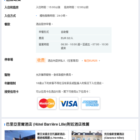
入住和退房
入住時間：15:00以後 退房時間：12:00以前
入住方式
櫃枱服務時間：24小時。
餐飲
酒店提供早餐。
早餐形式
自助餐
費用
EUR 32/人
營業時間
06:30 - 10:00 週一至週五，07:00 - 10:30
週末
停車場
收费
酒店內提供私人（住客專用）
，
每日EUR25
。
寵物
允許攜帶寵物，會收取額外費用。
年齡限制
18歲以下的房客不得在沒有家長或監護人的情況下入住酒店。
接受信用卡
可以信用卡在酒店付款，閣下可使用以下信用卡：
巴里亞里爾酒店
(Hôtel Barrière Lille)
附近酒店推薦
樂艾米達吉甘托裏斯酒店-
克拉倫斯里爾酒店
傲途格精選 (L'Hermitage
(Clarance hôtel)