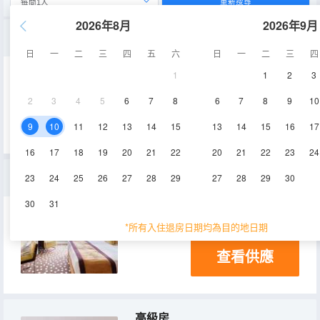
重新搜尋
2026年8月
2026年9月
行政房
日
一
二
三
四
五
六
日
一
二
三
四
1
1
2
3
空調
2
3
4
5
6
7
8
6
7
8
9
10
查看供應
9
10
11
12
13
14
15
13
14
15
16
17
16
17
18
19
20
21
22
20
21
22
23
24
豪華房
23
24
25
26
27
28
29
27
28
29
30
30
31
空調
*所有入住退房日期均為目的地日期
查看供應
高級房