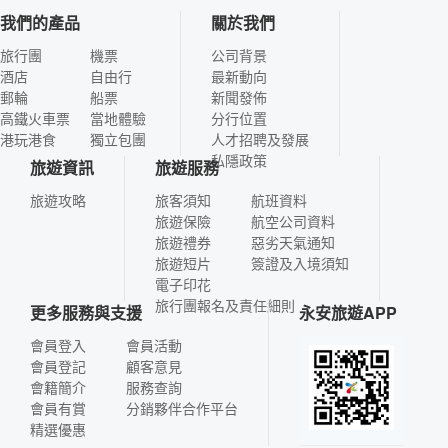
我們的產品
關於我們
旅行團
機票
公司背景
酒店
自由行
最新動向
郵輪
船票
新聞發佈
高鐵火車票
當地體驗
分行位置
港玩港食
獨立包團
人才招聘及發展
私隱政策
旅遊資訊
旅遊服務
旅遊攻略
旅客須知
航班資料
旅遊保險
航空公司資料
旅遊禮券
惡劣天氣通知
旅遊短片
簽證及入境須知
電子印花
旅行團報名及責任細則
更多服務與支援
永安旅遊APP
會員登入
會員活動
會員登記
顧客意見
會籍簡介
服務查詢
會員有賞
分銷夥伴合作平台
精選優惠