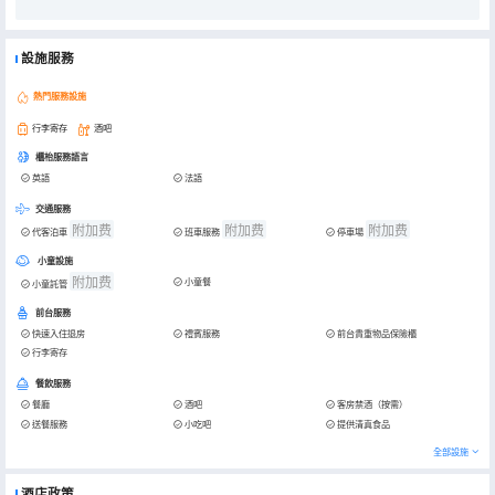
設施服務
熱門服務設施
行李寄存
酒吧
櫃枱服務語言
英語
法語
交通服務
附加费
附加费
附加费
代客泊車
班車服務
停車場
小童設施
附加费
小童餐
小童託管
前台服務
快速入住退房
禮賓服務
前台貴重物品保險櫃
行李寄存
餐飲服務
餐廳
酒吧
客房禁酒（按需）
送餐服務
小吃吧
提供清真食品
全部設施
酒店政策