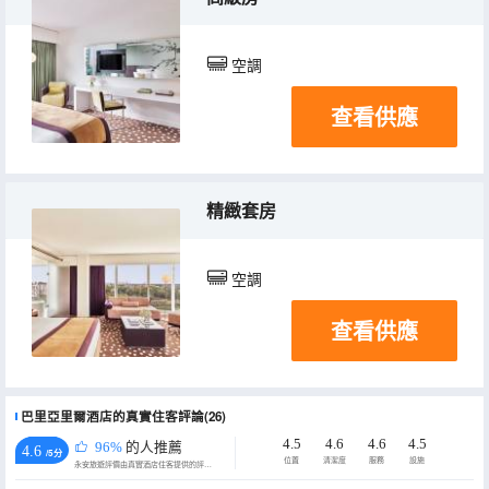
空調
查看供應
精緻套房
空調
查看供應
巴里亞里爾酒店的真實住客評論(26)
4.5
4.6
4.6
4.5
96%
的人推薦
4.6
/5分
位置
清潔度
服務
設施
永安旅遊評價由真實酒店住客提供的評價。