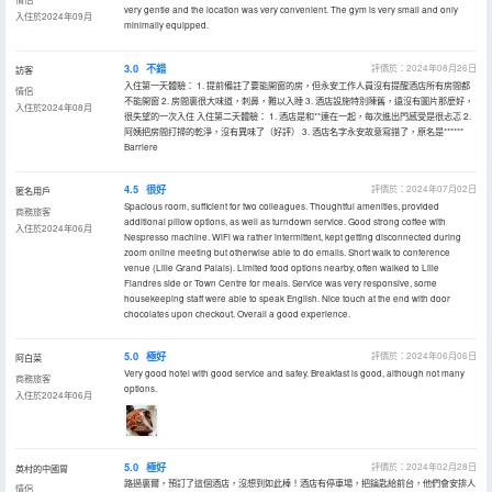
very gentle and the location was very convenient. The gym is very small and only
入住於2024年09月
minimally equipped.
3.0
不錯
評價於：2024年08月26日
訪客
入住第一天體驗： 1. 提前備註了要能開窗的房，但永安工作人員沒有提醒酒店所有房間都
情侶
不能開窗 2. 房間裏很大味道，刺鼻，難以入睡 3. 酒店設施特別陳舊，遠沒有圖片那麼好，
入住於2024年08月
很失望的一次入住 入住第二天體驗： 1. 酒店是和**連在一起，每次進出門感受是很忐忑 2.
阿姨把房間打掃的乾淨，沒有異味了（好評） 3. 酒店名字永安故意寫錯了，原名是******
Barriere
4.5
很好
評價於：2024年07月02日
匿名用戶
Spacious room, sufficient for two colleagues. Thoughtful amenities, provided
商務旅客
additional pillow options, as well as turndown service. Good strong coffee with
入住於2024年06月
Nespresso machine. WiFi wa rather intermittent, kept getting disconnected during
zoom online meeting but otherwise able to do emails. Short walk to conference
venue (Lille Grand Palais). Limited food options nearby, often walked to Lille
Flandres side or Town Centre for meals. Service was very responsive, some
housekeeping staff were able to speak English. Nice touch at the end with door
chocolates upon checkout. Overall a good experience.
5.0
極好
評價於：2024年06月06日
阿白菜
Very good hotel with good service and safey. Breakfast is good, although not many
商務旅客
options.
入住於2024年06月
5.0
極好
評價於：2024年02月28日
英村的中國胃
路過裏爾，預訂了這個酒店，沒想到如此棒！酒店有停車場，把鑰匙給前台，他們會安排人
情侶