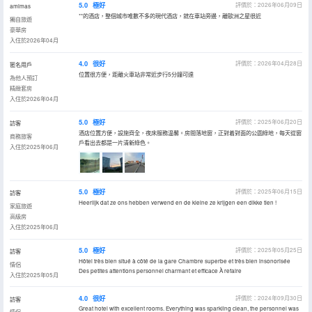
5.0
極好
評價於：2026年06月09日
amimas
**的酒店，整個城市唯數不多的現代酒店，就在車站旁邊，離歐洲之星很近
獨自旅遊
豪華房
入住於2026年04月
4.0
很好
評價於：2026年04月28日
匿名用戶
位置很方便，距離火車站非常近步行5分鐘可達
為他人預訂
精緻套房
入住於2026年04月
5.0
極好
評價於：2025年06月20日
訪客
酒店位置方便，設施齊全，夜床服務温馨。房間落地窗，正對着對面的公園綠地，每天從窗
商務旅客
戶看出去都是一片清新綠色。
入住於2025年06月
5.0
極好
評價於：2025年06月15日
訪客
Heerlijk dat ze ons hebben verwend en de kleine ze krijgen een dikke tien !
家庭旅遊
高級房
入住於2025年06月
5.0
極好
評價於：2025年05月25日
訪客
Hôtel très bien situé à côté de la gare Chambre superbe et très bien insonorisée
情侶
Des petites attentions personnel charmant et efficace À refaire
入住於2025年05月
4.0
很好
評價於：2024年09月30日
訪客
Great hotel with excellent rooms. Everything was sparkling clean, the personnel was
情侶