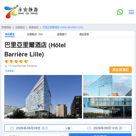
特價酒店
>
法國酒店
>
裏爾酒店
>
巴里亞里爾酒店
(Hôtel Barrière Lille)
酒店概览
住客點評（26）
設施簡介
酒店政策
巴里亞里爾酒店
(Hôtel
Barrière Lille)
777 bis Pont de Flandres
現在就預訂
全部設施>
2026年08月09日
週日
2026年08月10日
週一
1 晚