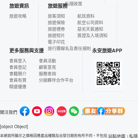
私隱政策
旅遊資訊
旅遊服務
旅遊攻略
旅客須知
航班資料
旅遊保險
航空公司資料
旅遊禮券
惡劣天氣通知
旅遊短片
簽證及入境須知
電子印花
旅行團報名及責任細則
更多服務與支援
永安旅遊APP
會員登入
會員活動
會員登記
顧客意見
會籍簡介
服務查詢
會員有賞
分銷夥伴合作平台
精選優惠
關注我們
[object Object]
本網頁所顯示之價格因應產品種類及出發日期而有所不同，不包括
站點地圖
私隱
|