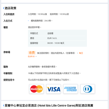
酒店政策
入住和退房
入住時間：12:00以後 退房時間：12:00以前
入住方式
櫃枱服務時間：24小時。
餐飲
酒店提供早餐。
早餐形式
自助餐
費用
EUR 14/人
營業時間
06:00 - 10:00 每天
停車場
收费
無法提前預約：酒店內提供私人（住客專用）
，
每日
EUR18
。
寵物
允許攜帶寵物，會收取額外費用。
年齡限制
18歲以下的房客不得在沒有家長或監護人的情況下入住酒店。
接受信用卡
可以信用卡在酒店付款，閣下可使用以下信用卡：
里爾中心車站宜必思酒店
(Hotel ibis Lille Centre Gares)
附近酒店推薦