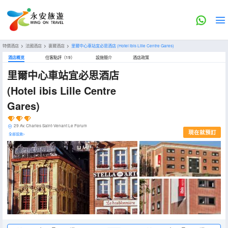
特價酒店
>
法國酒店
>
裏爾酒店
>
里爾中心車站宜必思酒店
(Hotel ibis Lille Centre Gares)
酒店概览
住客點評（19）
設施簡介
酒店政策
里爾中心車站宜必思酒店
(Hotel ibis Lille Centre
Gares)
29 Av. Charles Saint-Venant Le Forum
現在就預訂
全部設施>