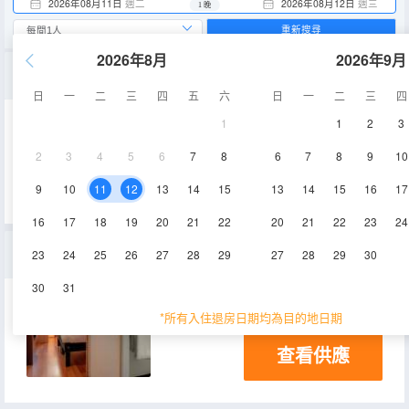
2026年08月11日
週二
2026年08月12日
週三
1 晚
重新搜尋
2026年8月
2026年9月
標準雙床房
日
一
二
三
四
五
六
日
一
二
三
四
1
1
2
3
17㎡
空調
2
3
4
5
6
7
8
6
7
8
9
10
查看供應
9
10
11
12
13
14
15
13
14
15
16
17
16
17
18
19
20
21
22
20
21
22
23
24
標準雙人房
23
24
25
26
27
28
29
27
28
29
30
30
31
17㎡
空調
*所有入住退房日期均為目的地日期
查看供應