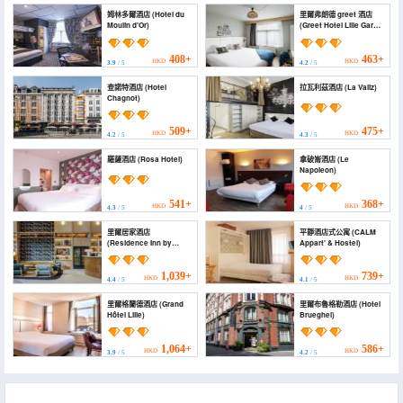
姆林多爾酒店 (Hotel du
里爾弗朗德 greet 酒店
Moulin d'Or)
(Greet Hotel Lille Gare
Flandres)
408+
463+
HKD
HKD
3.9
/ 5
4.2
/ 5
查諾特酒店 (Hotel
拉瓦利茲酒店 (La Valiz)
Chagnot)
509+
475+
HKD
HKD
4.2
/ 5
4.3
/ 5
羅薩酒店 (Rosa Hotel)
拿破崙酒店 (Le
Napoleon)
541+
368+
HKD
HKD
4.3
/ 5
4
/ 5
里爾居家酒店
平靜酒店式公寓 (CALM
(Residence Inn by
Appart' & Hostel)
Marriott Lille)
1,039+
739+
HKD
HKD
4.4
/ 5
4.1
/ 5
里爾格蘭德酒店 (Grand
里爾布魯格勒酒店 (Hotel
Hôtel Lille)
Brueghel)
1,064+
586+
HKD
HKD
3.9
/ 5
4.2
/ 5