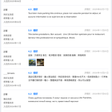
入住於2025年08月
4.0
很好
評價於：2025年02月17日
訪客
Tout bien mais parking très onéreux, place non assurée pendant le séjour, et
與好友旅遊
aucune information à ce sujet lors de la réservation
標準雙人房
入住於2025年02月
5.0
極好
評價於：2024年11月20日
訪客
Très belles prestations. Bon accueil. Une CB mention spéciale pour le restaurant.
商務旅客
Serveur très professionnel et sympathique. Bravo.
標準雙人房
入住於2024年11月
4.2
很好
評價於：2024年11月20日
訪客
設施：方便齊全 衞生：乾淨整潔 環境：安靜舒適 服務：熱情周到
商務旅客
標準雙人房
入住於2024年11月
4.2
很好
評價於：2024年10月21日
___Grnseis
酒店位置非常好，離火車站很近，附近很多吃的，畢業lille也不大。但房間有點小，行李無
與好友旅遊
法平攤打開的那一種小。整體來說不錯，畢竟價格便宜，所以可以接受!
標準雙人房
入住於2024年10月
4.2
很好
評價於：2024年07月02日
訪客
Очень удобное положение, 5 минут пешком от вокзала Lille Flandres,
獨自旅遊
минималистичный номер, чисто, приветливый персонал
標準雙床房
入住於2024年07月