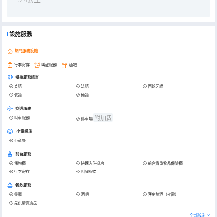
9.4公里
設施服務
熱門服務設施
行李寄存
叫醒服務
酒吧
櫃枱服務語言
英語
法語
西班牙語
俄語
德語
交通服務
附加费
叫車服務
停車場
小童設施
小童餐
前台服務
儲物櫃
快速入住退房
前台貴重物品保險櫃
行李寄存
叫醒服務
餐飲服務
餐廳
酒吧
客房禁酒（按需）
提供清真食品
全部設施