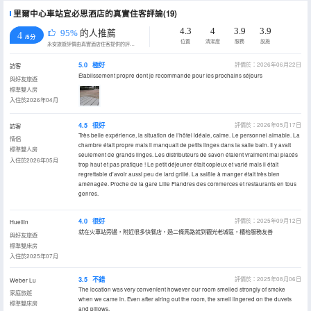
里爾中心車站宜必思酒店的真實住客評論(19)
4.3
4
3.9
3.9
95%
的人推薦
4
/5分
位置
清潔度
服務
設施
永安旅遊評價由真實酒店住客提供的評價。
5.0
極好
評價於：2026年06月22日
訪客
Établissement propre dont je recommande pour les prochains séjours
與好友旅遊
標準雙人房
入住於2026年04月
4.5
很好
評價於：2026年05月17日
訪客
Très belle expérience, la situation de l'hôtel idéale, calme. Le personnel aimable. La
情侶
chambre était propre mais il manquait de petits linges dans la salle bain. Il y avait
標準雙人房
seulement de grands linges. Les distributeurs de savon étaient vraiment mal placés
入住於2026年05月
trop haut et pas pratique ! Le petit déjeuner était copieux et varié mais il était
regrettable d'avoir aussi peu de lard grillé. La sal8le à manger était très bien
aménagée. Proche de la gare Lille Flandres des commerces et restaurants en tous
genres.
4.0
很好
評價於：2025年09月12日
Hueilin
就在火車站旁邊，附近很多快餐店，過二條馬路就到觀光老城區，櫃枱服務友善
與好友旅遊
標準雙床房
入住於2025年07月
3.5
不錯
評價於：2025年08月06日
Weber Lu
The location was very convenient however our room smelled strongly of smoke
家庭旅遊
when we came in. Even after airing out the room, the smell lingered on the duvets
標準雙床房
and pillows.