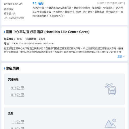
5.0
極好
評價於：2023年09月17日
LincaifeiLISA LIN
方便的位置。火車站出來200米的位置。離市中心各購物、餐飲都是1Km範圍左右 酒店西
商務旅客
式的早餐還算豐富，各種麪包、蔬菜沙拉、奶酪、肉、雞蛋、新鮮水果、鮮榨果汁等。 商
標準雙人房
務出差的首選！ 下次還會入住。
入住於2023年09月
里爾中心車站宜必思酒店
(Hotel ibis Lille Centre Gares)
開業時間：
1997
装修時間；
2009
地址：
29 Av. Charles Saint-Venant Le Forum
從宜必思里爾中心火車站酒店只需步行 5 分鐘即可抵達里爾法蘭德爾火車站，10 分鐘即可抵達里爾歐洲火車站。接待
處全天候開放。我們的客房包括配有淋浴的浴室、吹風機、衞浴用品以及帶給您安穩睡眠的"宜必思甜夢之床"床上用
品！美好的一天，從享用我們美味的自助早餐開始。在我們全新開張的 Albert's Place 餐廳，讓您的味蕾享受一場盛
展開
宴。
住宿周邊
交通樞紐
9.3公里
0.3公里
景點
1.1公里