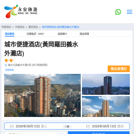
特價酒店
>
中國酒店
>
羅田酒店
>
城市便捷酒店(黃岡羅田義水外灘店)
酒店概览
住客點評（488）
設施簡介
酒店政策
城市便捷酒店(黃岡羅田義水
外灘店)
義水北路義水外灘4號 (胖子麪館隔壁)
現在就預訂
全部設施>
2026年08月12日
週三
2026年08月13日
週四
1 晚