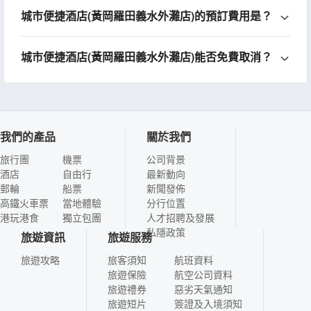
城市便捷酒店(黃岡羅田義水外灘店)的預訂費用是？
城市便捷酒店(黃岡羅田義水外灘店)能否免費取消？
我們的產品
關於我們
旅行團
機票
公司背景
酒店
自由行
最新動向
郵輪
船票
新聞發佈
高鐵火車票
當地體驗
分行位置
港玩港食
獨立包團
人才招聘及發展
私隱政策
旅遊資訊
旅遊服務
旅遊攻略
旅客須知
航班資料
旅遊保險
航空公司資料
旅遊禮券
惡劣天氣通知
旅遊短片
簽證及入境須知