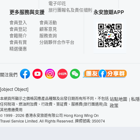
電子印花
旅行團報名及責任細則
更多服務與支援
永安旅遊APP
會員登入
會員活動
會員登記
顧客意見
會籍簡介
服務查詢
會員有賞
分銷夥伴合作平台
精選優惠
關注我們
[object Object]
本網頁所顯示之價格因應產品種類及出發日期而有所不同，不包括
站點地圖
私隱
|
任何稅項、燃油附加費、行政費、簽証費、服務費(旅行團適用)及
政策
其他應繳費用
© 1999 - 2026 香港永安旅遊有限公司 Hong Kong Wing On
Travel Service Limited. All Rights Reserved. 牌照號碼: 350074