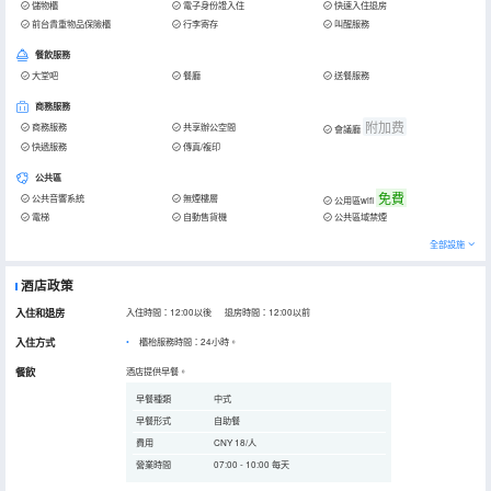
儲物櫃
電子身份證入住
快速入住退房
前台貴重物品保險櫃
行李寄存
叫醒服務
餐飲服務
大堂吧
餐廳
送餐服務
商務服務
附加费
商務服務
共享辦公空間
會議廳
快遞服務
傳真/複印
公共區
免費
公共音響系統
無煙樓層
公用區wifi
電梯
自動售貨機
公共區域禁煙
全部設施
酒店政策
入住和退房
入住時間：12:00以後 退房時間：12:00以前
入住方式
櫃枱服務時間：24小時。
餐飲
酒店提供早餐。
早餐種類
中式
早餐形式
自助餐
費用
CNY 18/人
營業時間
07:00 - 10:00 每天