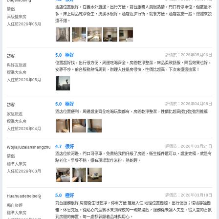
酒店位置很好，在義水外灘邊，出行方便。前台服務人員很熱情，門口有停車位，但數量不
情侶
多。床上用品乾淨衞生，洗澡水很好。酒店近步行街，就餐方便。酒店設施一般。總體來説
高級雙床房
還不錯。
入住於2026年05月
5.0
極好
評價於：2026年05月06日
訪客
位置超好找，出行很方便，周邊吃喝齊全。房間乾淨整潔，床品柔軟舒服，隔音效果也好，
與好友旅遊
安靜不吵。前台服務熱情周到，辦理入住退房很快，性價比超高，下次來還選這家！
標準大床房
入住於2026年05月
5.0
極好
評價於：2026年04月08日
訪客
酒店位置便利，周邊設施齊全吃喝玩樂都有，房間乾淨整潔，性價比超高[強][強]強烈推薦
家庭旅遊
標準大床房
入住於2026年04月
4.7
很好
評價於：2026年03月21日
Wojiajiuzaianshangzhu
酒店位於河邊，門口可停車。免費給我們升級了房間，衞生條件還可以，設施完備，就是有
情侶
點老化。早餐不錯，還有現場製作米粉，熱乾麪。
標準大床房
入住於2026年03月
5.0
極好
評價於：2026年03月18日
Huahuadebeibei྅
前台服務很好 房間衞生很乾凈，停車方便 推薦入住 地理位置優越，出行便捷；環境靜謐優
獨自旅遊
雅，休息充足。從貼心的迎賓水果到深夜的一碗熱湯麪，服務從未讓人失望。從大堂的香氛
標準大床房
到房間的佈置，每一處都彰顯着品味與用心。