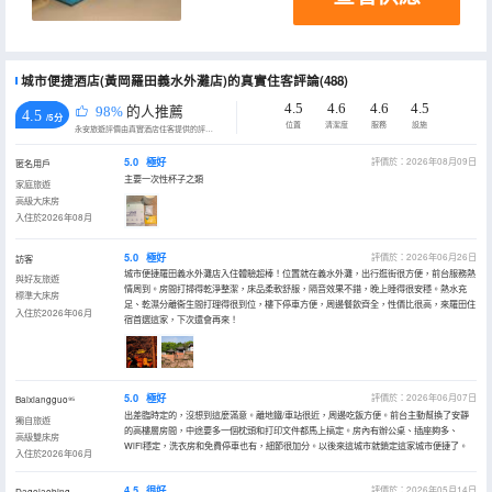
城市便捷酒店(黃岡羅田義水外灘店)的真實住客評論(488)
4.5
4.6
4.6
4.5
98%
的人推薦
4.5
/5分
位置
清潔度
服務
設施
永安旅遊評價由真實酒店住客提供的評價。
5.0
極好
評價於：2026年08月09日
匿名用戶
主要一次性杯子之類
家庭旅遊
高級大床房
入住於2026年08月
5.0
極好
評價於：2026年06月26日
訪客
城市便捷羅田義水外灘店入住體驗超棒！位置就在義水外灘，出行逛街很方便，前台服務熱
與好友旅遊
情周到。房間打掃得乾淨整潔，床品柔軟舒服，隔音效果不錯，晚上睡得很安穩。熱水充
標準大床房
足、乾濕分離衞生間打理得很到位，樓下停車方便，周邊餐飲齊全，性價比很高，來羅田住
入住於2026年06月
宿首選這家，下次還會再來！
5.0
極好
評價於：2026年06月07日
Baixiangguo⁹⁵
出差臨時定的，沒想到這麼滿意。離地鐵/車站很近，周邊吃飯方便。前台主動幫換了安靜
獨自旅遊
的高樓層房間，中途要多一個枕頭和打印文件都馬上搞定。房內有辦公桌、插座夠多、
高級雙床房
WiFi穩定，洗衣房和免費停車也有，細節很加分。以後來這城市就鎖定這家城市便捷了。
入住於2026年06月
4.5
很好
評價於：2026年05月14日
Dagelaobing