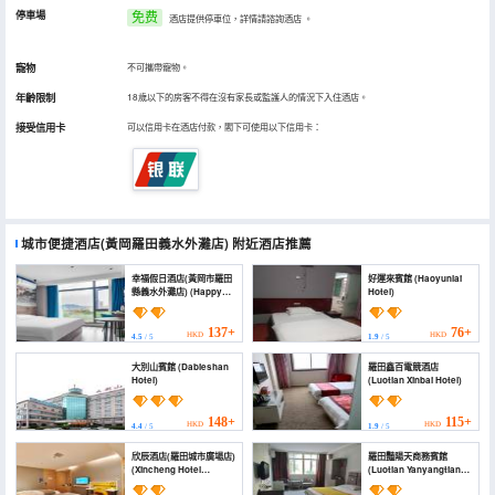
停車場
免费
酒店提供停車位，詳情請諮詢酒店
。
寵物
不可攜帶寵物。
年齡限制
18歲以下的房客不得在沒有家長或監護人的情況下入住酒店。
接受信用卡
可以信用卡在酒店付款，閣下可使用以下信用卡：
城市便捷酒店(黃岡羅田義水外灘店)
附近酒店推薦
幸福假日酒店(黃岡市羅田
好運來賓館 (Haoyunlai
縣義水外灘店) (Happy
Hotel)
Holiday Hotel
(Huanggang Luotian
Yishui Bund Branch))
137+
76+
HKD
HKD
4.5
/ 5
1.9
/ 5
大別山賓館 (Dabieshan
羅田鑫百電競酒店
Hotel)
(Luotian Xinbai Hotel)
148+
115+
HKD
HKD
4.4
/ 5
1.9
/ 5
欣辰酒店(羅田城市廣場店)
羅田豔陽天商務賓館
(Xincheng Hotel
(Luotian Yanyangtian
(Luotian City Plaza))
Business Hotel)