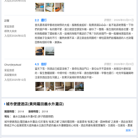
入住於2026年03月
2.2
還行
評價於：2026年03月01日
訪客
首先要表揚早餐收拾碗筷的大姐，服務態度超好，點贊表揚👍👍👍。能不能請老闆看一下你
家庭旅遊
們的窗戶啊，有的關不緊，窗口就是空調室外機，被吵了一整晚，衞生間的排風扇也響，塑
標準大床房
料拖鞋都斷了還給客人用，這樣的拖鞋不應該扔了嗎？別的房間門一開一股黴味撲面而來，
入住於2026年02月
枕頭被子全臭的不行，雖然房價不高，請注意這些問題吧！哪怕是我們這種路過的人也對羅
田縣有個好印象，謝謝🙏
4.5
很好
評價於：2026年01月23日
Chunjieyukuai
當天下雪，到酒店已經是深夜了，車停在酒店門口，車位似乎不是很多。房間沒什麼好説
家庭旅遊
的，衞生整體過關，中規中矩。性價比中等，適合臨時落腳，早餐也還行，吃完早飯離開時
高級雙床房
注意到酒店是在河邊上，如果天氣晴好景色應該不錯。
入住於2025年12月
城市便捷酒店(黃岡羅田義水外灘店)
開業時間：
2018
装修時間；
2018
地址：
義水北路義水外灘4號 (胖子麪館隔壁)
城市便捷酒店(羅田義水外灘店)位於著名“板栗之鄉”之稱的羅田縣，這裏素有“板栗之鄉，園林縣城”之美譽。酒店坐落於
縣城正中心區萬密齋大道與義水北路交界處的義水外灘樓盤核心地塊，酒店旁邊有萬密齋醫院、交通局、住建局、農業
銀行、中國人民銀行、農村商業銀行、國税局等單位，以及拔雲尖公園，塔山公園，天堂寨，薄刀鋒、進士河漂流、三
展開
裏畈温泉等景區。
酒店為客人提供營養自助早餐、現代激情淋浴、自助洗衣房等城市便捷特有的3B3S服務，讓賓客在休閒和娛樂中盡享美