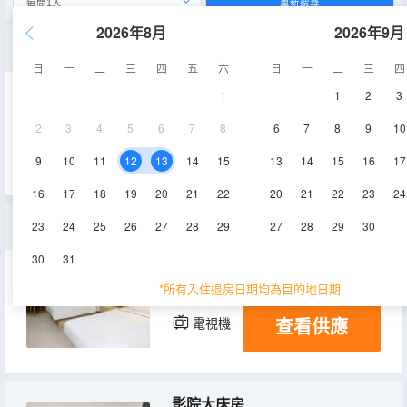
重新搜尋
2026年8月
2026年9月
豪華大床房
日
一
二
三
四
五
六
日
一
二
三
四
1
1
2
3
20-25㎡
2-4層
空調
2
3
4
5
6
7
8
6
7
8
9
10
查看供應
電視機
9
10
11
12
13
14
15
13
14
15
16
17
16
17
18
19
20
21
22
20
21
22
23
24
高級雙床房
23
24
25
26
27
28
29
27
28
29
30
30
31
20-25㎡
2-4層
空調
*所有入住退房日期均為目的地日期
查看供應
電視機
影院大床房