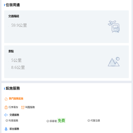
好時光，推開窗即可欣賞到義水外灘的秀麗風景，出酒店右邊隔壁就是羅田聞名的胖子麪館。酒店門口有大量公共停車
住宿周邊
位，在附近100米內還有地下停車場，是廣大顧客朋友們娛樂旅居商務出行的上佳之選。
交通樞紐
59.9公里
景點
5公里
8.6公里
設施服務
熱門服務設施
行李寄存
叫醒服務
交通服務
免費
叫車服務
代客泊車
停車場
前台服務