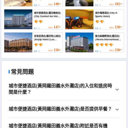
148+
102+
HKD
HKD
4.4
/ 5
3.2
/ 5
城市便捷酒店(羅田橋南店)
城市電競酒店 (City E-
(City Comfort Inn Hotel
Sports Hotel)
(Luotian County South
Bridge))
147+
130+
HKD
HKD
4.7
/ 5
4.5
/ 5
安易居酒店(羅田塔山湖店)
維也納國際酒店(羅田店)
(Anyiju Hotel (Luo
(Vienna International
Tian))
Hotel)
156+
236+
HKD
HKD
4.6
/ 5
4.6
/ 5
常見問題
城市便捷酒店(黃岡羅田義水外灘店)的入住和退房時
間是什麼？
城市便捷酒店(黃岡羅田義水外灘店)是否提供早餐？
城市便捷酒店(黃岡羅田義水外灘店)附近是否有機