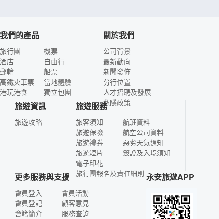
我們的產品
關於我們
旅行團
機票
公司背景
酒店
自由行
最新動向
郵輪
船票
新聞發佈
高鐵火車票
當地體驗
分行位置
港玩港食
獨立包團
人才招聘及發展
私隱政策
旅遊資訊
旅遊服務
旅遊攻略
旅客須知
航班資料
旅遊保險
航空公司資料
旅遊禮券
惡劣天氣通知
旅遊短片
簽證及入境須知
電子印花
旅行團報名及責任細則
更多服務與支援
永安旅遊APP
會員登入
會員活動
會員登記
顧客意見
會籍簡介
服務查詢