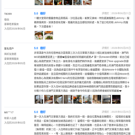
5.0
極好
評價於：2026年06月21日
T8399
一樓大堂旁的餐廳食物品質極高，沙拉是必點，新鮮又美味。特別感謝服務生Johnny，服
情侶
務熱情周到，對美食很有見解，推薦的菜品全都恰到好處。為了這口吃的和 Johnny 的服
豪華塔景客房
務，下次還會來！
入住於2026年06月
5.0
極好
評價於：2026年05月25日
匿名用戶
非常滿意今次的住宿😎這次是我第三次入住文華東方酒店👍🏻相比新加坡和吉隆坡，澳門的
與好友旅遊
MO的服務更是更上一層樓❤️直接有被好好照顧的感覺💕 第一天checkin的時候，前台已經
豪華景隅客房
細心為我們安排了朱古力，茶和濕毛巾讓我們稍作休息，後續更安排了free upgrade到豪
入住於2026年05月
華湖景塔景的房間☺️景觀十分開揚，而且可以近距離看到澳門塔😎晚上的澳門塔夜景非常好
看👍🏻最值一提是，因為退房當日我中午有突發的線上會議要開，前台Nicole十分體貼為我
提供延遲退房，並且提供相關的文具給我使用，這種體貼十分值得讚賞👍🏻👍🏻而且Nicole也
很有耐心為我解決有關MO fans的住宿足跡問題，協助我聯絡新加坡和吉隆坡那邊的MO，
幫助我點亮之前的MO住宿足跡🥹對於渴求儀式感的我，這種細心和耐性完全超出預期😌☺️
如果這是你第一次入住MO這個品牌或者在面對林林總總的澳門酒店選擇而猶疑的話，我十
分推介你入住澳門文華東方酒店，絕對不會令你失望👍🏻因為你將會被好好照顧着❤️
5.0
極好
評價於：2025年02月25日
M0***17
第一次入住澳門文華東方酒店，我終於找到一間，最佳位置角度去睇煙花，（疫情前在舊葡
和家人出遊
京酒店，疫後已經被新加坡酒店遮住！）當煙花一個一個盞開在眼前，再加上嘭嘭聲的現場
入住於2025年02月
聲音，睇得超開心，什麼煩惱事都忘記了！酒店的服務，也是本人除了香港半島酒店之外
［無得彈］的第二位，入住時前台幫忙升級了超高層，正中位置的 澳門文華東方酒店 無極
旅遊塔景房間。。。嘩，加上開夜床丶致電總機查詢服務非常貼心，亦會回電查問提供之服