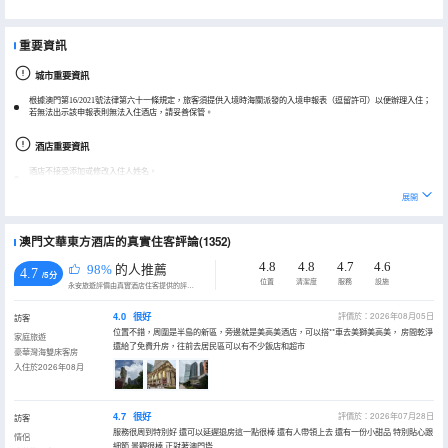
重要資訊
城市重要資訊
根據澳門第16/2021號法律第六十一條規定，旅客須提供入境時海關派發的入境申報表（逗留許可）以便辦理入住；
若無法出示該申報表則無法入住酒店，請妥善保管。
酒店重要資訊
酒店不接受添加或修改入住人姓名。
展開
澳門文華東方酒店的真實住客評論(1352)
4.8
4.8
4.7
4.6
98%
的人推薦
4.7
/5分
位置
清潔度
服務
設施
永安旅遊評價由真實酒店住客提供的評價。
4.0
很好
評價於：2026年08月05日
訪客
位置不錯，周圍是半島的新區，旁邊就是美高美酒店，可以搭**車去美獅美高美， 房間乾淨
家庭旅遊
還給了免費升房，往前去居民區可以有不少飯店和超市
豪華灣海雙床客房
入住於2026年08月
4.7
很好
評價於：2026年07月28日
訪客
服務很周到特別好 還可以延遲退房這一點很棒 還有人帶領上去 還有一份小甜品 特別貼心跟
情侶
細節 景觀很棒 正對著澳門塔