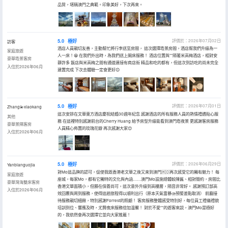
品質，堪稱澳門之典範。印象美好，下次再來。
5.0
極好
評價於：2026年07月02日
訪客
酒店人員親切友善，主動幫忙將行李送至房間， 這次選擇塔景房間，酒店幫我們升級為一
家庭旅遊
人一床！😁 在我們外出時，為我們送上開床服務！ 酒店位置與**隔著米高梅酒店，相對安
豪華塔景客房
靜許多 飯店與米高梅之間有通道連接有商店街 精品和吃的都有，但這次到訪吃的尚未完全
入住於2026年06月
建置完成 下次去體驗一定會更好😊
5.0
極好
評價於：2026年07月01日
Zhang💫xiaokang
這次安排在文華東方酒店慶祝結婚30週年紀念 感謝酒店的所有服務人員的熱情禮遇貼心服
其他
務 在這裡特別感謝前台的Cherry Huang 給予房型升級能看到澳門塔夜景 更感謝客房服務
豪華景隅客房
人員精心佈置的玫瑰花瓣 再次感謝大家😊
入住於2026年06月
5.0
極好
評價於：2026年06月29日
Yanbianguojia
對Mo這品牌的認可，促使我既香港老文華之後又來到澳門🇲🇴再次感受它的獨有魅力！ 每
家庭旅遊
座城，每家Mo，都有它獨特的文化與內涵……澳門Mo設施總體較陳舊、相對簡約，房間比
豪華灣海雙床客房
香港文華面積小，但勝在保養尚可，這次意外升級到高樓層，隔音非常好。 感謝預訂部高
入住於2026年06月
效回覆與周到服務，使得這趟旅程得以順利出行（原本天氣雷暴⛈️預警差點取消） 前廳接
待服務親切細緻，特別感謝Forrest的照顧！ 客房服務整體感受特別好，每位員工禮儀禮貌
培訓到位、響應及時，尤贊夜床服務倍加温馨！ 對於不愛**的遊客來説，澳門Mo是極好
的，我依然會再次選擇它並向大家推薦！