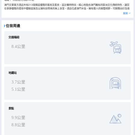
澳門文華東方酒店共有213間陳設優雅的客房及套房，設計獨特時尚，精心地融合澳門獨有的歐洲文化傳統特色，讓您
在寧靜優雅的環境中體驗設施及尖端科技帶來的無上享受。酒店位處澳門半島，擁有傲人的開闊視野，可飽覽凼仔及南
灣湖湖景，往來澳門文化及歷史旅遊景點和各交通樞紐均十分便捷。酒店亦設有一系列各具特色的餐廳和酒廊，為您帶
展開
來無與倫比的餐飲體驗，包括皇牌食府御苑餐廳、時尚氣派的御苑酒廊、閒逸舒適的大堂酒店及文華餅店。酒店屢獲殊
榮的水療中心更可讓您在安寧靜謐的環境中放鬆身心，重新煥發活力。中心提供多種康體、美容和按摩服務，包括文華
東方獨創的全身特色護理項目，更可在專業教練指導下健身或在戶外泳池暢泳。酒店提供便捷私密的會議場地服務。附
住宿周邊
設一間面積達320平方米的宴會廳，兩個會議室，一間配備了頂極通訊設備的行政會議室，以及設施優雅的接待區域為
商務旅客提供完美的下榻之所。
交通樞紐
8.4公里
地鐵站
3.7公里
5.1公里
景點
9.9公里
8.8公里