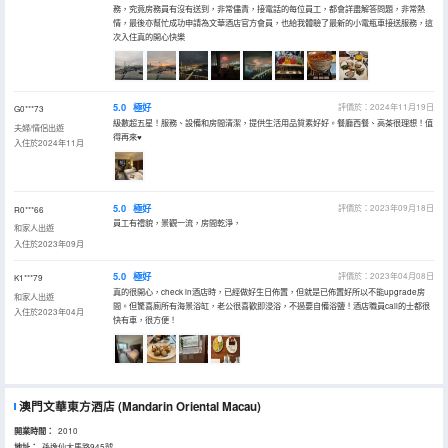
務，究竟房務員有沒有送到，非常儘責，接電話的每位員工，都會詳盡解答問題，非常熱
情，最後亦幫忙成功申請為文華酒店官方會員，也給我體驗了最新的小電瓶車接送服務，這
次入住真的開心快樂
5.0
極好
評價於：2024年11月19日
G0***73
級數超五星！服務、設備和房間清潔，提供生活用品質素好好。餐廳西餐、高茶很理想！值
夫婦/情侶出遊
得再來♥️
入住於2024年11月
5.0
極好
評價於：2023年09月18日
R0***66
員工有禮貌，景觀一流，房間乾淨，
和家人出遊
入住於2023年09月
5.0
極好
評價於：2023年04月08日
K1***79
真的很開心，check in酒店時，已經做好生日佈置，但就是已佈置好所以不能upgrade房
和家人出遊
間。但驚喜廁所有海景浴缸，老公很喜歡即浸浴，不過要自備浴鹽！酒店職員call的士都很
入住於2023年04月
快有車，很方便！
澳門文華東方酒店
(Mandarin Oriental Macau)
開業時間：
2010
地址：
孫逸仙大馬路945號