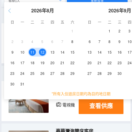
重新搜尋
2026年8月
2026年9月
豪華套房
日
一
二
三
四
五
六
日
一
二
三
四
1
1
2
3
91㎡
空調
電視機
2
3
4
5
6
7
8
6
7
8
9
10
查看供應
9
10
11
12
13
14
15
13
14
15
16
17
16
17
18
19
20
21
22
20
21
22
23
24
豪華湖景大床客房
23
24
25
26
27
28
29
27
28
29
30
30
31
43㎡
4-23層
空調
*所有入住退房日期均為目的地日期
查看供應
電視機
冰箱
豪華灣海雙床客房