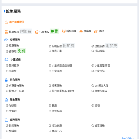
設施服務
熱門服務設施
附加费
免費
叫醒服務
咖啡廳
酒吧
接機服務
行李寄存
交通服務
附加费
附加费
租車服務
接機服務
送機服務
免費
代客泊車
接站服務
停車場
小童設施
嬰兒推車
小童桌面遊戲/拼圖
小童書籍/影音
小童餐
小童浴袍
小童拖鞋
前台服務
房東接待服務
禮賓服務
VIP通道入住
快速入住退房
前台貴重物品保險櫃
專職行李員
餐飲服務
咖啡廳
餐廳
酒吧
大堂吧
送餐服務
商務服務
快遞服務
多功能廳
婚宴服務
會議廳
商務中心
全部設施