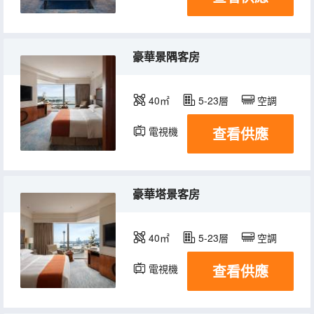
豪華景隅客房
40㎡
5-23層
空調
查看供應
電視機
冰箱
豪華塔景客房
40㎡
5-23層
空調
查看供應
電視機