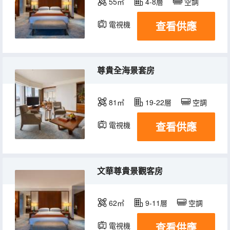
55㎡
4-8層
空調
查看供應
電視機
冰箱
尊貴全海景套房
81㎡
19-22層
空調
查看供應
電視機
冰箱
文華尊貴景觀客房
62㎡
9-11層
空調
查看供應
電視機
冰箱