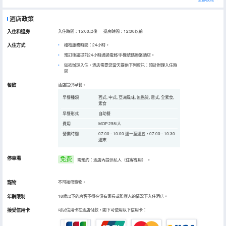
酒店政策
入住和退房
入住時間：15:00以後 退房時間：12:00以前
入住方式
櫃枱服務時間：24小時。
預訂後請提前24小時通過電郵/手機號碼聯繫酒店。
如欲辦理入住，酒店需要您當天提供下列資訊：預計辦理入住時
間
餐飲
酒店提供早餐。
早餐種類
西式, 中式, 亞洲風味, 無麩質, 意式, 全素食,
素食
早餐形式
自助餐
費用
MOP 298/人
營業時間
07:00 - 10:00 週一至週五，07:00 - 10:30
週末
停車場
免费
需預約：酒店內提供私人（住客專用）
。
寵物
不可攜帶寵物。
年齡限制
18歲以下的房客不得在沒有家長或監護人的情況下入住酒店。
接受信用卡
可以信用卡在酒店付款，閣下可使用以下信用卡：