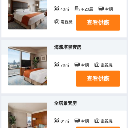
43㎡
4-23層
空調
查看供應
電視機
冰箱
海濱塔景套房
70㎡
空調
電視機
查看供應
全塔景套房
81㎡
空調
電視機