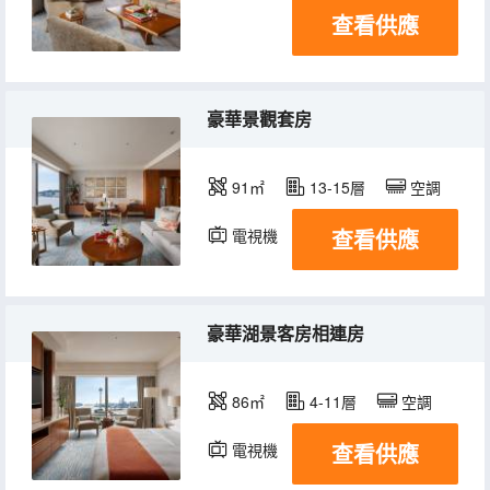
查看供應
豪華景觀套房
91㎡
13-15層
空調
查看供應
電視機
冰箱
豪華湖景客房相連房
86㎡
4-11層
空調
查看供應
電視機