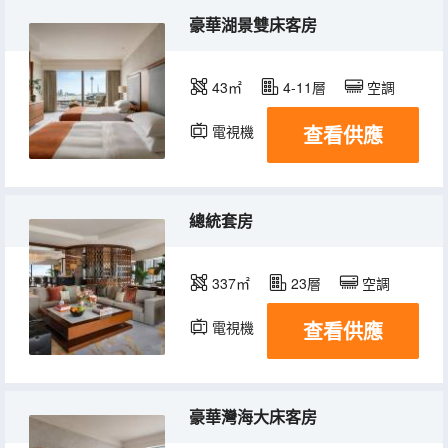
豪華湖景雙床客房
43㎡
4-11層
空調
查看供應
電視機
冰箱
總統套房
337㎡
23層
空調
查看供應
電視機
冰箱
豪華灣海大床客房