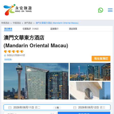
特價酒店
>
中國酒店
>
澳門酒店
>
澳門文華東方酒店
(Mandarin Oriental Macau)
酒店概览
住客點評（1352）
設施簡介
酒店政策
澳門文華東方酒店
(Mandarin Oriental Macau)
孫逸仙大馬路945號
現在就預訂
全部設施>
2026年08月11日
週二
2026年08月12日
週三
1 晚