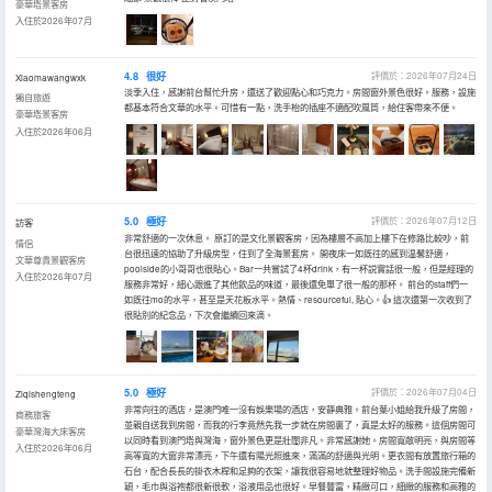
豪華塔景客房
入住於2026年07月
4.8
很好
評價於：2026年07月24日
Xiaomawangwxk
淡季入住，感謝前台幫忙升房，還送了歡迎點心和巧克力。房間窗外景色很好。服務，設施
獨自旅遊
都基本符合文華的水平。可惜有一點，洗手枱的插座不適配吹風筒，給住客帶來不便。
豪華塔景客房
入住於2026年06月
5.0
極好
評價於：2026年07月12日
訪客
非常舒適的一次休息。 原訂的是文化景觀客房，因為樓層不高加上樓下在修路比較吵，前
情侶
台很迅速的協助了升級房型，住到了全海景套房。 開夜床一如既往的感到温馨舒適，
文華尊貴景觀客房
poolside的小哥哥也很貼心。Bar一共嘗試了4杯drink，有一杯説實話很一般，但是經理的
入住於2026年07月
服務非常好，細心跟進了其他飲品的味道，最後還免單了很一般的那杯。 前台的staff們一
如既往mo的水平，甚至是天花板水平。熱情、resourceful, 貼心。👍 這次還第一次收到了
很貼別的紀念品，下次會繼續回來滴。
5.0
極好
評價於：2026年07月04日
Ziqishengteng
非常向往的酒店，是澳門唯一沒有娛樂場的酒店，安靜典雅。前台葉小姐給我升級了房間，
商務旅客
並親自送我到房間，而我的行李竟然先我一步就在房間裏了，真是太好的服務。這個房間可
豪華灣海大床客房
以同時看到澳門塔與灣海，窗外景色更是壯闊非凡。非常感謝她。房間寬敞明亮，與房間等
入住於2026年06月
高等寬的大窗非常漂亮，下午還有陽光照進來，滿滿的舒適與光明。更衣間有放置旅行箱的
石台，配合長長的掛衣木桿和足夠的衣架，讓我很容易地就整理好物品。洗手間設施完備新
穎，毛巾與浴袍都很新很軟，浴液用品也很好。早餐豐富，精緻可口，細緻的服務和高雅的