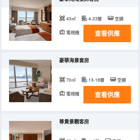
43㎡
4-23層
空調
查看供應
電視機
冰箱
豪華海景套房
70㎡
13-18層
空調
查看供應
電視機
冰箱
尊貴景觀客房