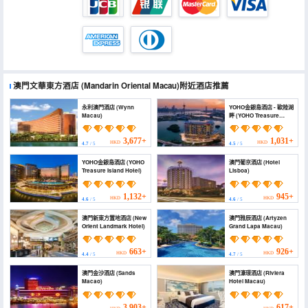
澳門文華東方酒店
(Mandarin Oriental Macau)
附近酒店推薦
永利澳門酒店 (Wynn
YOHO金銀島酒店 - 歐陸湖
Macau)
畔 (YOHO Treasure
Island Hotel - Rivage
Continental)
3,677+
1,031+
HKD
HKD
4.7
/ 5
4.5
/ 5
YOHO金銀島酒店 (YOHO
澳門葡京酒店 (Hotel
Treasure Island Hotel)
Lisboa)
1,132+
945+
HKD
HKD
4.6
/ 5
4.6
/ 5
澳門新東方置地酒店 (New
澳門雅辰酒店 (Artyzen
Orient Landmark Hotel)
Grand Lapa Macau)
663+
926+
HKD
HKD
4.4
/ 5
4.7
/ 5
澳門金沙酒店 (Sands
澳門濠璟酒店 (Riviera
Macao)
Hotel Macau)
3,903+
617+