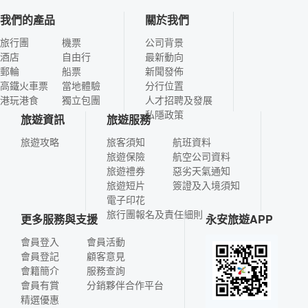
我們的產品
關於我們
旅行團
機票
公司背景
酒店
自由行
最新動向
郵輪
船票
新聞發佈
高鐵火車票
當地體驗
分行位置
港玩港食
獨立包團
人才招聘及發展
私隱政策
旅遊資訊
旅遊服務
旅遊攻略
旅客須知
航班資料
旅遊保險
航空公司資料
旅遊禮券
惡劣天氣通知
旅遊短片
簽證及入境須知
電子印花
旅行團報名及責任細則
更多服務與支援
永安旅遊APP
會員登入
會員活動
會員登記
顧客意見
會籍簡介
服務查詢
會員有賞
分銷夥伴合作平台
精選優惠