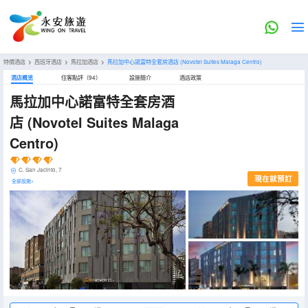
特價酒店
>
西班牙酒店
>
馬拉加酒店
>
馬拉加中心諾富特全套房酒店
(Novotel Suites Malaga Centro)
酒店概览
住客點評（94）
設施簡介
酒店政策
馬拉加中心諾富特全套房酒
店
(Novotel Suites Malaga
Centro)
C. San Jacinto, 7
現在就預訂
全部設施>