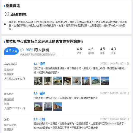
重要資訊
城市重要資訊
請注意，根據2025年2月1日生效的第933/2021號皇家法令，西班牙的酒店在辦理入住時可能會要求提供部分個人信
息，包括但不限於14歲及以上客人的身份證件、地址、電子郵件和電話號碼，以及證明與14歲以下未成年人的關
係。
馬拉加中心諾富特全套房酒店的真實住客評論(94)
4.6
4.6
4.5
4.3
98%
的人推薦
4.5
/5分
位置
清潔度
服務
設施
永安旅遊評價由真實酒店住客提供的評價。
4.7
很好
評價於：2026年02月17日
Joycestone
出行方便，過個橋就是主城區。樓下有停車場。房間大，性價比不錯。馬拉加是不錯的小
家庭旅遊
城，城堡和海邊都很美。
景觀套房
入住於2026年02月
5.0
極好
評價於：2025年11月29日
匿名用戶
位置很好，就在市中心，去景點方便。隔壁馬路就是大英百貨
獨自旅遊
套房
入住於2025年11月
3.0
不錯
評價於：2025年10月05日
訪客
酒店結構非常一言難盡，房間像在彎角，空間很痛苦，比起塞維利亞的Eurostar差多了，
與好友旅遊
Eurostar還便宜，反正諾富特不行，停車庫很小也不是很方便
景觀套房