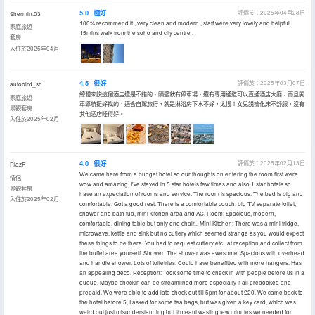
5.0
極好
評價於：2025年04月28日
Shermin.03
100% recommend it , very clean and modern , staff were very lovely and helpful.
家庭旅遊
15mins walk from the soho and city centre .
套房
入住於2025年04月
4.5
很好
評價於：2025年03月07日
autobird_sh
總體來説這個酒店還是不錯的，隔壁就有停車場，還有專用通道可以直通酒店大廳，而且開
家庭旅遊
車導航挺好找的，適合自駕旅行，就是淋浴房下水不好，太慢！女兒説梳化床不舒服，沒有
景觀套房
其他酒店睡得好。
入住於2025年02月
4.0
很好
評價於：2025年02月13日
RiazF
We came here from a budget hotel so our thoughts on entering the room first were
情侶
wow and amazing. I've stayed in 5 star hotels few times and also 1 star hotels so
景觀套房
have an expectation of rooms and service. The room is spacious. The bed is big and
入住於2025年02月
comfortable. Got a good rest. There is a comfortable couch, big TV, separate toilet,
shower and bath tub, mini kitchen area and AC. Room: Spacious, modern,
comfortable, dining table but only one chair... Mini Kitchen: There was a mini fridge,
microwave, kettle and sink but no cutlery which seemed strange as you would expect
these things to be there. You had to request cutlery etc.. at reception and collect from
the buffet area yourself. Shower: The shower was awesome. Spacious with overhead
and handle shower. Lots of toiletries. Could have benefitted with more hangers. Has
an appealing deco. Reception: Took some time to check in with people before us in a
queue. Maybe checkin can be streamlined more especially if all prebooked and
prepaid. We were able to add late check out till 5pm for about £20. We came back to
the hotel before 5, I asked for some tea bags, but was given a key card, which was
weird but just misunderstanding but it meant wasting few minutes we needed for