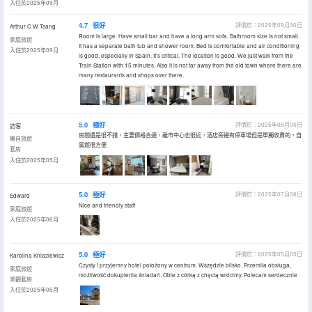
入住於2025年09月
4.7
很好
評價於：2025年09月30日
Arthur C W Tsang
Room is large. Have small bar and have a long arm sofa. Bathroom size is not small.
家庭旅遊
It has a separate bath tub and shower room. Bed is comfortable and air conditioning
入住於2025年09月
is good, especially in Spain. It's critical. The location is good. We just walk from the
Train Station with 15 minutes. Also it is not far away from the old town where there are
many restaurants and shops over there.
5.0
極好
評價於：2025年08月05日
訪客
房間還是很不錯，主要價格合適，離市中心也很近，酒店旁邊有停車場但是單獨收費的，自
獨自旅遊
駕遊很方便
套房
入住於2025年05月
5.0
極好
評價於：2025年07月08日
Edward
Nice and friendly staff
家庭旅遊
入住於2025年06月
5.0
極好
評價於：2025年05月05日
Karolina Kniaziewicz
Czysty i przyjemny hotel położony w centrum. Wszędzie blisko. Przemiła obsługa,
家庭旅遊
możliwość dokupienia śniadań. Obie z córką z chęcią wrócimy. Polecam serdecznie
景觀套房
入住於2025年05月