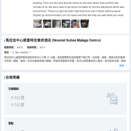
packing. Then our key card wouldn't work on the door which took another few
minutes to fix. We were able to get some hot water for the tea afterwards which was
kind of them. There is a gym but didn't get chance to use it. Some staff has good
English so communication isn't an issue and they will help you with what you need.
馬拉加中心諾富特全套房酒店
(Novotel Suites Malaga Centro)
開業時間：
2010
装修時間；
2011
地址：
C. San Jacinto, 7
馬拉加中心諾富特套房酒店到市中心只需 10 分鐘，是您遊覽馬拉加的理想下榻之所。在舒適、寬敞、隔音出色的套房
中休息一晚後，新的一天先在健身房進行晨練，然後享用歐陸式早餐。您可以使用套房的小廚房，其中配有冰箱、微波
爐和咖啡壺。酒店允許客人攜帶寵物入住，提供 24 小時小吃和收費的公共停車場（方便您開車前來）。
展開
住宿周邊
交通樞紐
9.9公里
0.5公里
景點