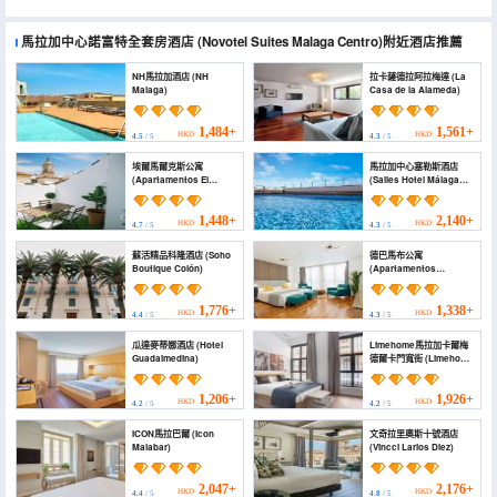
馬拉加中心諾富特全套房酒店
(Novotel Suites Malaga Centro)
附近酒店推薦
NH馬拉加酒店 (NH
拉卡薩德拉阿拉梅達 (La
Malaga)
Casa de la Alameda)
1,484+
1,561+
HKD
HKD
4.5
/ 5
4.3
/ 5
埃爾馬爾克斯公寓
馬拉加中心塞勒斯酒店
(Apartamentos El
(Salles Hotel Málaga
Marques)
Centro)
1,448+
2,140+
HKD
HKD
4.7
/ 5
4.3
/ 5
蘇活精品科隆酒店 (Soho
德巴馬布公寓
Boutique Colón)
(Apartamentos
Debambú)
1,776+
1,338+
HKD
HKD
4.4
/ 5
4.3
/ 5
瓜達麥蒂娜酒店 (Hotel
Limehome馬拉加卡爾梅
Guadalmedina)
德爾卡門寬街 (Limehome
Málaga Calle Ancha del
Carmen - Digital
Access)
1,206+
1,926+
HKD
HKD
4.2
/ 5
4.2
/ 5
ICON馬拉巴爾 (Icon
文奇拉里奧斯十號酒店
Malabar)
(Vincci Larios Diez)
2,047+
2,176+
HKD
HKD
4.4
/ 5
4.8
/ 5