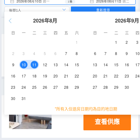
2026年08月10日
週一
2026年08月11日
週二
1 晚
重新搜尋
2026年8月
2026年9月
景觀套房
日
一
二
三
四
五
六
日
一
二
三
四
1
1
2
3
30㎡
空調
電視機
2
3
4
5
6
7
8
6
7
8
9
10
查看供應
冰箱
9
10
11
12
13
14
15
13
14
15
16
17
16
17
18
19
20
21
22
20
21
22
23
24
套房
23
24
25
26
27
28
29
27
28
29
30
30
31
30㎡
空調
冰箱
*所有入住退房日期均為目的地日期
查看供應