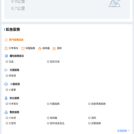
0.9公里
0.7公里
設施服務
熱門服務設施
行李寄存
叫醒服務
咖啡廳
酒吧
櫃枱服務語言
法語
西班牙語
交通服務
停車場
小童設施
小童餐
前台服務
行李寄存
叫醒服務
旅遊票務服務
餐飲服務
小吃吧
咖啡廳
酒吧
大堂吧
提供清真食品
送餐服務
全部設施