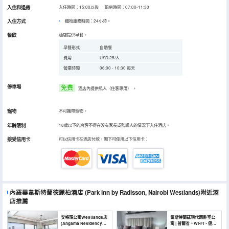
入住和退房
入住時間：15:00以後 退房時間：07:00-11:30
入住方式
櫃枱服務時間：24小時。
餐飲
酒店提供早餐。
早餐形式
自助餐
費用
USD 25/人
營業時間
06:00 - 10:30 每天
停車場
免费
酒店內提供私人（住客專用）
。
寵物
不可攜帶寵物。
年齡限制
18歲以下的房客不得在沒有家長或監護人的情況下入住酒店。
接受信用卡
可以信用卡在酒店付款，閣下可使用以下信用卡：
內羅畢韋斯特蘭德麗柏酒店
(Park Inn by Radisson, Nairobi Westlands)
附近酒
店推薦
安格瑪公寓Westlands店
韋斯特蘭茲現代兩卧室公
(Angama Residency
寓 | 普爾省、Wi‑Fi、健身