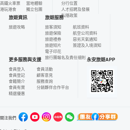
高鐵火車票
當地體驗
分行位置
港玩港食
獨立包團
人才招聘及發展
私隱政策
旅遊資訊
旅遊服務
旅遊攻略
旅客須知
航班資料
旅遊保險
航空公司資料
旅遊禮券
惡劣天氣通知
旅遊短片
簽證及入境須知
電子印花
旅行團報名及責任細則
更多服務與支援
永安旅遊APP
會員登入
會員活動
會員登記
顧客意見
會籍簡介
服務查詢
會員有賞
分銷夥伴合作平台
精選優惠
關注我們