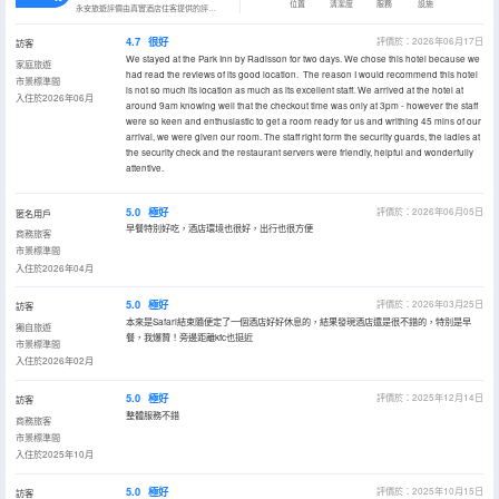
位置
清潔度
服務
設施
永安旅遊評價由真實酒店住客提供的評價。
4.7
很好
評價於：2026年06月17日
訪客
We stayed at the Park Inn by Radisson for two days. We chose this hotel because we
家庭旅遊
had read the reviews of its good location. The reason I would recommend this hotel
市景標準間
is not so much its location as much as its excellent staff. We arrived at the hotel at
入住於2026年06月
around 9am knowing well that the checkout time was only at 3pm - however the staff
were so keen and enthusiastic to get a room ready for us and writhing 45 mins of our
arrival, we were given our room. The staff right form the security guards, the ladies at
the security check and the restaurant servers were friendly, helpful and wonderfully
attentive.
5.0
極好
評價於：2026年06月05日
匿名用戶
早餐特別好吃，酒店環境也很好，出行也很方便
商務旅客
市景標準間
入住於2026年04月
5.0
極好
評價於：2026年03月25日
訪客
本來是Safari結束隨便定了一個酒店好好休息的，結果發現酒店還是很不錯的，特別是早
獨自旅遊
餐，我爆贊！旁邊距離kfc也挺近
市景標準間
入住於2026年02月
5.0
極好
評價於：2025年12月14日
訪客
整體服務不錯
商務旅客
市景標準間
入住於2025年10月
5.0
極好
評價於：2025年10月15日
訪客