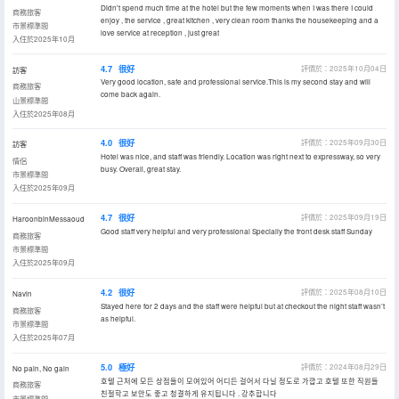
Didn't spend much time at the hotel but the few moments when I was there I could
商務旅客
enjoy , the service , great kitchen , very clean room thanks the housekeeping and a
市景標準間
love service at reception , just great
入住於2025年10月
4.7
很好
評價於：2025年10月04日
訪客
Very good location, safe and professional service.This is my second stay and will
商務旅客
come back again.
山景標準間
入住於2025年08月
4.0
很好
評價於：2025年09月30日
訪客
Hotel was nice, and staff was friendly. Location was right next to expressway, so very
情侶
busy. Overall, great stay.
市景標準間
入住於2025年09月
4.7
很好
評價於：2025年09月19日
HaroonbinMessaoud
Good staff very helpful and very professional Specially the front desk staff Sunday
商務旅客
市景標準間
入住於2025年09月
4.2
很好
評價於：2025年08月10日
Navin
Stayed here for 2 days and the staff were helpful but at checkout the night staff wasn’t
商務旅客
as helpful.
市景標準間
入住於2025年07月
5.0
極好
評價於：2024年08月29日
No pain, No gain
호텔 근처에 모든 상점들이 모여있어 어디든 걸어서 다닐 정도로 가깝고 호텔 또한 직원들
商務旅客
친절학고 보안도 좋고 청결하게 유지됩니다 . 강추합니다
市景標準間