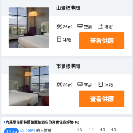
山景標準間
26㎡
空調
淋浴
查看供應
冰箱
市景標準間
26㎡
空調
冰箱
查看供應
內羅畢韋斯特蘭德麗柏酒店的真實住客評論(16)
4.3
4.4
4.3
4.3
100%
的人推薦
4.3
/5分