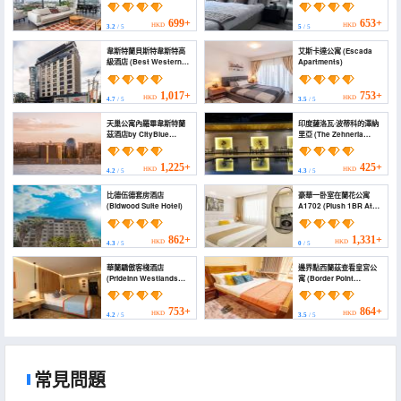
Westlands)
房、停車位 (Modern 2BR
in Westlands | Pool, wi-
fi, Gym, Park)
699+
653+
HKD
HKD
3.2
/ 5
5
/ 5
韋斯特蘭貝斯特韋斯特高
艾斯卡達公寓 (Escada
級酒店 (Best Western
Apartments)
Premier Westlands)
1,017+
753+
HKD
HKD
4.7
/ 5
3.5
/ 5
天巢公寓內羅畢韋斯特蘭
印度薩洛瓦·波蒂科的澤納
茲酒店by CityBlue
里亞 (The Zehneria
(SkynestResidences
Hotel)
by CityBlue, Nairobi
Westlands)
1,225+
425+
HKD
HKD
4.2
/ 5
4.3
/ 5
比德伍德套房酒店
豪華一卧室在蘭花公寓
(Bidwood Suite Hotel)
A1702 (Plush 1BR At
Orchid Residency -
A1702)
862+
1,331+
HKD
HKD
4.3
/ 5
0
/ 5
華蘭驕傲客棧酒店
邊界點西蘭茲查看皇宮公
(PrideInn Westlands
寓 (Border Point
Luxury Boutique Hotel)
Westlands View Palace
Apart)
753+
864+
HKD
HKD
4.2
/ 5
3.5
/ 5
常見問題