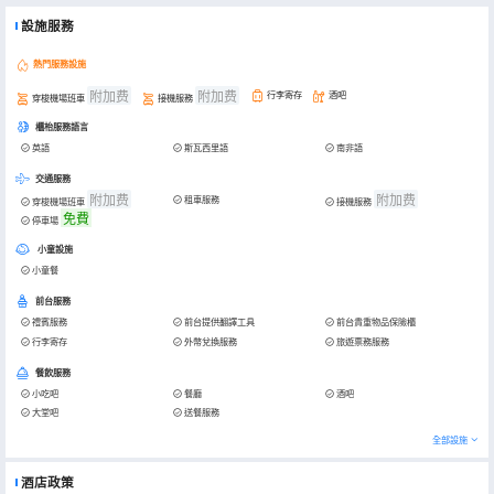
設施服務
熱門服務設施
附加费
附加费
行李寄存
酒吧
穿梭機場班車
接機服務
櫃枱服務語言
英語
斯瓦西里語
南非語
交通服務
附加费
附加费
租車服務
穿梭機場班車
接機服務
免費
停車場
小童設施
小童餐
前台服務
禮賓服務
前台提供翻譯工具
前台貴重物品保險櫃
行李寄存
外幣兌換服務
旅遊票務服務
餐飲服務
小吃吧
餐廳
酒吧
大堂吧
送餐服務
全部設施
酒店政策