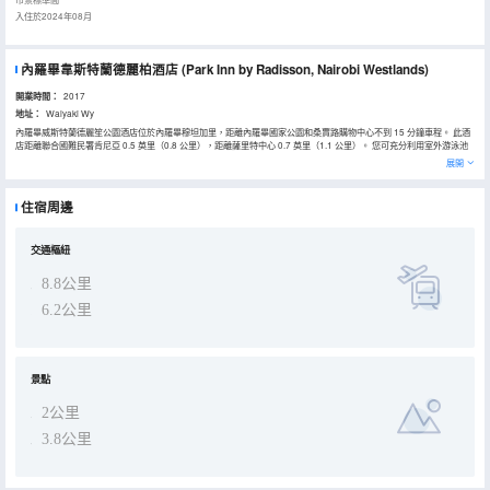
入住於2024年08月
內羅畢韋斯特蘭德麗柏酒店
(Park Inn by Radisson, Nairobi Westlands)
開業時間：
2017
地址：
Waiyaki Wy
內羅畢威斯特蘭德麗笙公園酒店位於內羅畢穆坦加里，距離內羅畢國家公園和桑賈路購物中心不到 15 分鐘車程。 此酒
店距離聯合國難民署肯尼亞 0.5 英里（0.8 公里），距離薩里特中心 0.7 英里（1.1 公里）。 您可充分利用室外游泳池
和健身中心等度假設施。此酒店的其他特色包括免費 WiFi、禮賓服務和燒烤爐。 您可以到酒店的Live Inn Restaurant
展開
餐廳用餐，這裏供應午餐和晚餐。此外您還可以去咖啡館用餐，或者待在房間裏，享受部分時段客房送餐服務。歡迎光
臨池畔酒吧，喝一杯，放鬆一下；此外還有 2 間酒吧/酒廊供您選擇。每天 06:00 至 10:30 提供收費的自助式早餐。 特
色服務/設施包括商務中心、乾洗/洗衣服務和24 小時前台服務。酒店提供免費自助停車。 有 140 間客房提供迷你吧和
住宿周邊
LED 電視；您定能在旅途中找到家的舒適。提供免費無線網絡，方便您與朋友保持聯繫。配備淋浴設施的私人浴室提供
免費洗浴用品和吹風機。便利設施包括電話，以及保險箱和書桌。
交通樞紐
8.8公里
6.2公里
景點
2公里
3.8公里