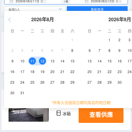
2026年08月11日
週二
2026年08月12日
週三
1 晚
重新搜尋
2026年8月
2026年9月
行政房
日
一
二
三
四
五
六
日
一
二
三
四
1
1
2
3
空調
2
3
4
5
6
7
8
6
7
8
9
10
查看供應
9
10
11
12
13
14
15
13
14
15
16
17
16
17
18
19
20
21
22
20
21
22
23
24
山景高級客房
23
24
25
26
27
28
29
27
28
29
30
30
31
39㎡
空調
淋浴
*所有入住退房日期均為目的地日期
查看供應
冰箱