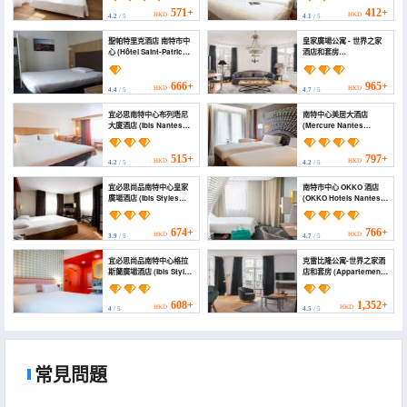
571+
412+
HKD
HKD
4.2
/ 5
4.1
/ 5
聖帕特里克酒店 南特市中
皇家廣場公寓 - 世界之家
心 (Hôtel Saint-Patrick
酒店和套房
Cœur de Nantes)
(Appartements Place
Royale - Maisons du
Monde Hôtel & Suites)
666+
965+
HKD
HKD
4.4
/ 5
4.7
/ 5
宜必思南特中心布列塔尼
南特中心美居大酒店
大廈酒店 (Ibis Nantes
(Mercure Nantes
Centre Tour Bretagne)
Centre - Grand Hôtel)
515+
797+
HKD
HKD
4.2
/ 5
4.2
/ 5
宜必思尚品南特中心皇家
南特市中心 OKKO 酒店
廣場酒店 (Ibis Styles
(OKKO Hotels Nantes
Nantes Centre Place
Centre Ville)
Royale)
674+
766+
HKD
HKD
3.9
/ 5
4.7
/ 5
宜必思尚品南特中心格拉
克雷比隆公寓-世界之家酒
斯蘭廣場酒店 (Ibis Styles
店和套房 (Appartements
Nantes Centre Place
Crébillon - Maisons du
Graslin)
Monde Hôtel & Suites)
608+
1,352+
HKD
HKD
4
/ 5
4.5
/ 5
常見問題