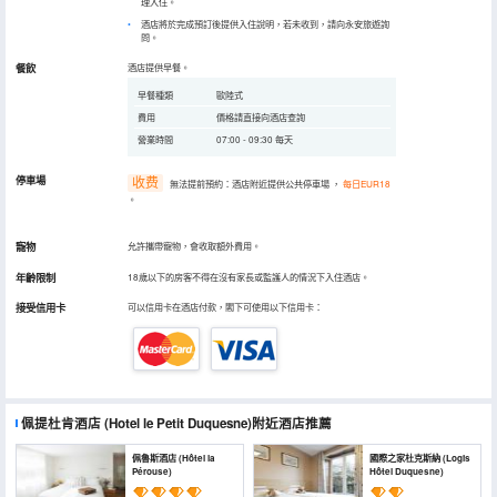
理入住。
酒店將於完成預訂後提供入住說明，若未收到，請向永安旅遊詢
問。
餐飲
酒店提供早餐。
早餐種類
歐陸式
費用
價格請直接向酒店查詢
營業時間
07:00 - 09:30 每天
停車場
收费
無法提前預約：酒店附近提供公共停車場
，
每日EUR18
。
寵物
允許攜帶寵物，會收取額外費用。
年齡限制
18歲以下的房客不得在沒有家長或監護人的情況下入住酒店。
接受信用卡
可以信用卡在酒店付款，閣下可使用以下信用卡：
佩提杜肯酒店
(Hotel le Petit Duquesne)
附近酒店推薦
佩魯斯酒店 (Hôtel la
國際之家杜克斯納 (Logis
Pérouse)
Hôtel Duquesne)