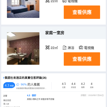
22㎡
電視機
查看供應
家庭一室房
22㎡
淋浴
電視機
查看供應
佩提杜肯酒店的真實住客評論(26)
4.5
4.4
4.2
4
96%
的人推薦
4.3
/5分
位置
清潔度
服務
設施
永安旅遊評價由真實酒店住客提供的評價。
4.5
很好
評價於：2026年07月06日
訪客
房間小預料之中 床墊非常不舒服
獨自旅遊
單人房