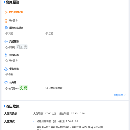
設施服務
熱門服務設施
行李寄存
櫃枱服務語言
英語
法語
交通服務
附加费
停車場
前台服務
行李寄存
餐飲服務
餐廳
公共區
免費
公共區域禁煙
公用區wifi
全部設施
酒店政策
入住和退房
入住時間：17:00以後 退房時間：07:30-10:30
入住方式
櫃枱服務時間：[週一-週日]17:00-21:00
非自助入住：非辦理入住時段內，需前往12 Allée Duquesne]辦