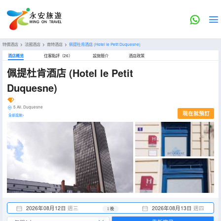
特價酒店
>
法國酒店
>
南特酒店
>
佩提杜肯酒店
(Hotel le Petit Duquesne)
酒店概览
住客點評（26）
設施簡介
酒店政策
佩提杜肯酒店
(Hotel le Petit
Duquesne)
5 All. Duquesne
現在就預訂
全部設施>
2026年08月12日
週三
2026年08月13日
週四
1 晚