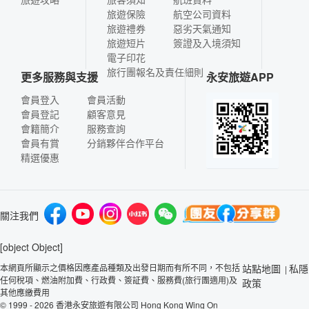
旅遊保險
航空公司資料
旅遊禮券
惡劣天氣通知
旅遊短片
簽證及入境須知
電子印花
旅行團報名及責任細則
更多服務與支援
永安旅遊APP
會員登入
會員活動
會員登記
顧客意見
會籍簡介
服務查詢
會員有賞
分銷夥伴合作平台
精選優惠
關注我們
[object Object]
本網頁所顯示之價格因應產品種類及出發日期而有所不同，不包括
站點地圖
私隱
|
任何稅項、燃油附加費、行政費、簽証費、服務費(旅行團適用)及
政策
其他應繳費用
© 1999 - 2026 香港永安旅遊有限公司 Hong Kong Wing On