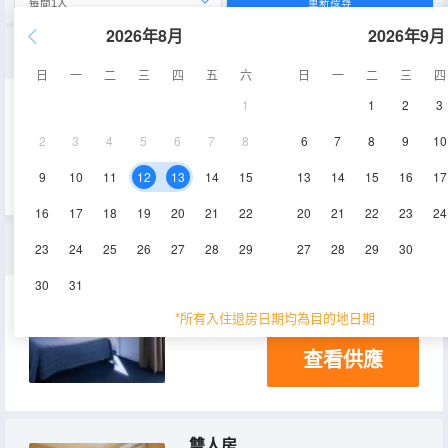
重新搜尋
2026年8月
2026年9月
單人房
日
一
二
三
四
五
六
日
一
二
三
四
1
1
2
3
12㎡
淋浴
電視機
2
3
4
5
6
7
8
6
7
8
9
10
查看供應
9
10
11
12
13
14
15
13
14
15
16
17
16
17
18
19
20
21
22
20
21
22
23
24
三人間
23
24
25
26
27
28
29
27
28
29
30
30
31
22㎡
淋浴
電視機
*所有入住退房日期均為目的地日期
查看供應
雙人房