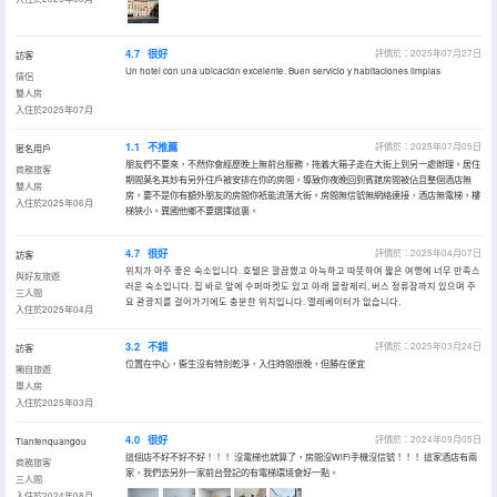
4.7
很好
評價於：2025年07月27日
訪客
Un hotel con una ubicación excelente. Buen servicio y habitaciones limpias
情侶
雙人房
入住於2025年07月
1.1
不推薦
評價於：2025年07月05日
匿名用戶
朋友們不要來，不然你會經歷晚上無前台服務，拖着大箱子走在大街上到另一處辦理。居住
商務旅客
期間莫名其妙有另外住戶被安排在你的房間，導致你夜晚回到賓館房間被佔且整個酒店無
雙人房
房，要不是你有額外朋友的房間你衹能流落大街。房間無信號無網絡連接，酒店無電梯，樓
入住於2025年06月
梯狹小。異國他鄉不要選擇這裏。
4.7
很好
評價於：2025年04月07日
訪客
위치가 아주 좋은 숙소입니다. 호텔은 깔끔했고 아늑하고 따뜻하여 짧은 여행에 너무 만족스
與好友旅遊
러운 숙소입니다. 집 바로 앞에 수퍼마켓도 있고 아래 블랑제리, 버스 정류장까지 있으며 주
三人間
요 관광지를 걸어가기에도 충분한 위치입니다. 엘레베이터가 없습니다.
入住於2025年04月
3.2
不錯
評價於：2025年03月24日
訪客
位置在中心，衞生沒有特別乾淨，入住時間很晚，但勝在便宜
獨自旅遊
單人房
入住於2025年03月
4.0
很好
評價於：2024年09月05日
Tianfenquangou
這個店不好不好不好！！！ 沒電梯也就算了，房間沒WiFi手機沒信號！！！ 這家酒店有兩
商務旅客
家，我們去另外一家前台登記的有電梯環境會好一點。
三人間
入住於2024年08月