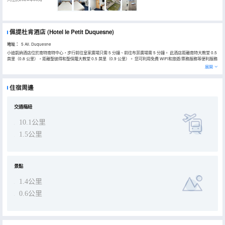
佩提杜肯酒店
(Hotel le Petit Duquesne)
地址：
5 All. Duquesne
小迪凱納酒店位於南特南特中心，步行前往皇家廣場只需 5 分鐘、前往布菲廣場需 5 分鐘。 此酒店距離南特大教堂 0.5
英里（0.8 公里），距離聖彼得和聖保羅大教堂 0.5 英里（0.9 公里）。 您可利用免費 WiFi和旅遊/票務服務等便利服務
和設施。 每天 07:00 至 09:30 提供收費的歐陸式早餐。 特色服務/設施包括大堂免費報紙和行李寄存。 酒店有 19 間客
展開
房，提供平板電視。提供免費無線網絡，方便您與朋友保持聯繫。配備淋浴設施的私人浴室提供免費洗浴用品和吹風
機。便利設施包括書桌，而且每天提供客房服務
住宿周邊
交通樞紐
10.1公里
1.5公里
景點
1.4公里
0.6公里