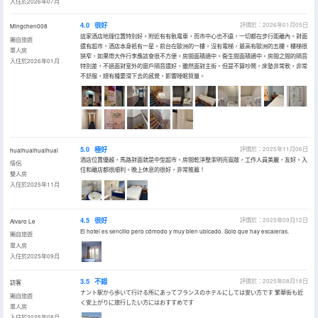
入住於2026年07月
4.0
很好
評價於：2026年01月05日
Mingchen008
這家酒店地理位置特別好。附近有有軌電車，而市中心也不遠，一切都在步行距離內。對面
獨自旅遊
還有超市。酒店本身衹有一星。前台在歐洲的一樓。沒有電梯，最高有歐洲的五樓。樓梯很
單人房
狹窄，如果帶大件行李應該會很不方便。房間面積適中。衞生間面積適中。房間之間的隔音
入住於2026年01月
特別差，不過面對室外的窗戶隔音還好，雖然面對主街，但是不算吵鬧。床墊非常軟，非常
不舒服，總有種要滑下去的感覺，影響睡眠質量。
5.0
極好
評價於：2025年11月06日
huaihuaihuaihuai
酒店位置優越，馬路對面就是中型超市。房間乾淨整潔明亮寬敞，工作人員美麗，友好。入
情侶
住和離店都很順利。晚上休息的很好，非常推薦！
雙人房
入住於2025年11月
4.5
很好
評價於：2025年09月12日
Alvaro Le
El hotel es sencillo pero cómodo y muy bien ubicado. Solo que hay escaleras.
獨自旅遊
單人房
入住於2025年09月
3.5
不錯
評價於：2025年08月18日
訪客
ナント駅から歩いて行ける所にあってフランスのホテルにしては安い方です 繁華街も近
獨自旅遊
く安上がりに旅行したい方にはおすすめです
單人房
入住於2025年08月