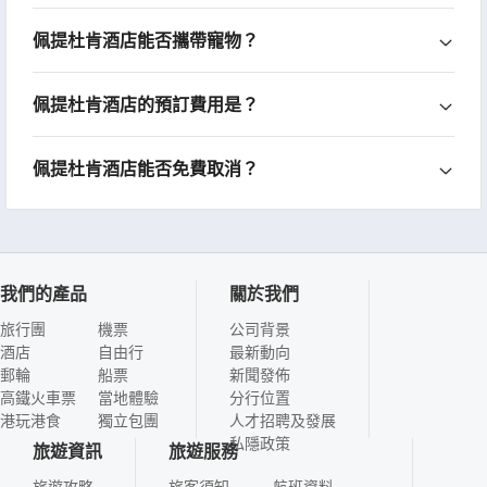
佩提杜肯酒店能否攜帶寵物？
佩提杜肯酒店的預訂費用是？
佩提杜肯酒店能否免費取消？
我們的產品
關於我們
旅行團
機票
公司背景
酒店
自由行
最新動向
郵輪
船票
新聞發佈
高鐵火車票
當地體驗
分行位置
港玩港食
獨立包團
人才招聘及發展
私隱政策
旅遊資訊
旅遊服務
旅遊攻略
旅客須知
航班資料