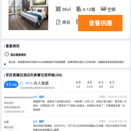
38㎡
4-12層
空調
查看供應
淋浴
冰箱
重要資訊
酒店重要資訊
請注意，每間客房每天收取500,000越南盾的可退款雜費，該費用將在登記入住時收取。具體退款事宜請諮詢酒店。
芽莊貢薩拉酒店的真實住客評論(342)
4.8
4.6
4.5
4.5
96%
的人推薦
4.6
/5分
位置
清潔度
服務
設施
永安旅遊評價由真實酒店住客提供的評價。
4.0
很好
評價於：2026年07月23日
Yaojianpantuchudeniuma
整體還不錯，就是給了加床錢沒有床，一樣收費！訂的三天，因為訂單分開訂，要求第二天
家庭旅遊
換房，又要收拾行李，又要等到下午兩點才給進去，這個就太死板了！ 早餐豐富多樣！房
城景豪華雙床房
間寬敞！
入住於2026年07月
5.0
極好
評價於：2026年07月21日
訪客
酒店地理位置優越，位於市中心，步行可以去到附近的餐廳以及海灘，附近亦有很多不同的
獨自旅遊
按摩店和咖啡廳可以選擇