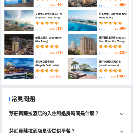
Meliá)
410+
808+
HKD
HKD
4.5
/ 5
4.4
/ 5
艾斯頓天穹芽莊酒店 (The
哈瓦那芽莊 (Havana Nha
Empyrean Nha Trang)
Trang Hotel)
513+
506+
HKD
HKD
4.2
/ 5
4.4
/ 5
維爾戈酒店 (Virgo Hotel
芽莊藝術巢酒店 (The Art
Nha Trang)
Nest Hotel Nha Trang)
331+
328+
HKD
HKD
4.2
/ 5
4.5
/ 5
雷加里亞黃金酒店
芽莊·洲際酒店及住宅
(Regalia Gold Hotel)
(InterContinental
Residences Nha Trang
by IHG)
605+
1,993+
HKD
HKD
4.3
/ 5
4.6
/ 5
常見問題
芽莊貢薩拉酒店的入住和退房時間是什麼？
芽莊貢薩拉酒店是否提供早餐？