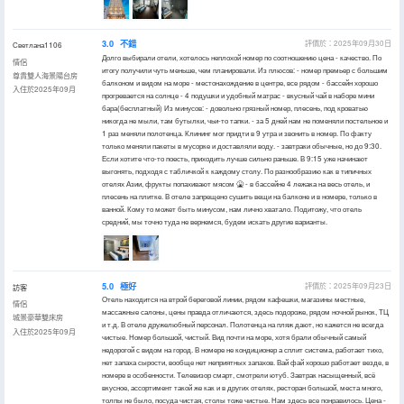
3.0
不錯
評價於：2025年09月30日
Светлана1106
Долго выбирали отели, хотелось неплохой номер по соотношению цена - качество. По
情侶
итогу получили чуть меньше, чем планировали. Из плюсов: - номер премьер с большим
尊貴雙人海景陽台房
балконом и видом на море - местонахождение в центре, все рядом - бассейн хорошо
入住於2025年09月
прогревается на солнце - 4 подушки и удобный матрас - вкусный чай в наборе мини
бара(бесплатный) Из минусов: - довольно грязный номер, плесень, под кроватью
никогда не мыли, там бутылки, чьи-то тапки. - за 5 дней нам не поменяли постельное и
1 раз меняли полотенца. Клининг мог придти в 9 утра и звонить в номер. По факту
только меняли пакеты в мусорке и доставляли воду. - завтраки обычные, но до 9:30.
Если хотите что-то поесть, приходить лучше сильно раньше. В 9:15 уже начинают
выгонять, подходя с табличкой к каждому столу. По разнообразию как в типичных
отелях Азии, фрукты попахивают мясом 🤮 - в бассейне 4 лежака на весь отель, и
плесень на плитке. В отеле запрещено сушить вещи на балконе и в номере, только в
ванной. Кому то может быть минусом, нам лично хватало. Подитожу, что отель
средний, мы точно туда не вернемся, будем искать другие варианты.
5.0
極好
評價於：2025年09月23日
訪客
Отель находится на втрой береговой линии, рядом кафешки, магазины местные,
情侶
массажные салоны, цены правда отличаются, здесь подороже, рядом ночной рынок, ТЦ
城景豪華雙床房
и т.д. В отеле дружелюбный персонал. Полотенца на пляж дают, но кажется не всегда
入住於2025年09月
чистые. Номер большой, чистый. Вид почти на море, хотя брали обычный самый
недорогой с видом на город. В номере не кондиционер а сплит система, работает тихо,
нет запаха сырости, вообще нет неприятных запахов. Вай фай хорошо работает везде, в
номере в особенности. Телевизор смарт, смотрели ютуб. Завтрак насыщенный, всё
вкусное, ассортимент такой же как и в других отелях, ресторан большой, места много,
толпы не было, посуда чистая, столы тоже чистые. Нам здесь все понравилось. Цена -