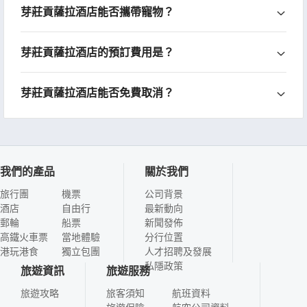
芽莊貢薩拉酒店能否攜帶寵物？
芽莊貢薩拉酒店的預訂費用是？
芽莊貢薩拉酒店能否免費取消？
我們的產品
關於我們
旅行團
機票
公司背景
酒店
自由行
最新動向
郵輪
船票
新聞發佈
高鐵火車票
當地體驗
分行位置
港玩港食
獨立包團
人才招聘及發展
私隱政策
旅遊資訊
旅遊服務
旅遊攻略
旅客須知
航班資料