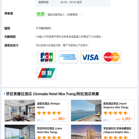
營業時間
06:30 - 09:00 每天
停車場
免费
酒店內提供私人（住客專用）
。
寵物
不可攜帶寵物。
年齡限制
18歲以下的房客不得在沒有家長或監護人的情況下入住酒店。
接受信用卡
可以信用卡在酒店付款，閣下可使用以下信用卡：
芽莊貢薩拉酒店
(Gonsala Hotel Nha Trang)
附近酒店推薦
波提克酒店 (Potique
凱悅酒店芽莊 (Hyatt
Hotel)
Regency Nha Trang)
882+
1,392+
HKD
HKD
4.7
/ 5
4.6
/ 5
芽莊利布拉酒店 (Libra
芽莊美利亞·珍珠帝國酒店
Hotel Nha Trang)
(Vinpearl Empire Nha
Trang, Affiliated by