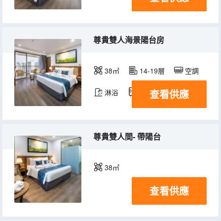
尊貴雙人海景陽台房
38㎡
14-19層
空調
查看供應
淋浴
冰箱
尊貴雙人間- 帶陽台
38㎡
查看供應