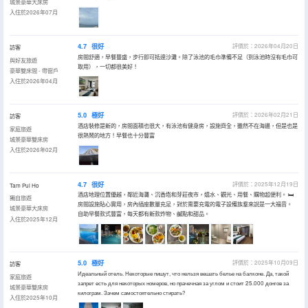
城景豪華大床房
入住於2026年07月
4.7
很好
評價於：2026年04月20日
訪客
房間舒適，早餐豐盛，步行即可抵達沙灘。除了泳池的毛巾準備不足（到泳池時沒有毛巾可
與好友旅遊
取用），一切都很美好！
豪華雙床間 - 帶窗戶
入住於2026年04月
5.0
極好
評價於：2026年02月21日
訪客
酒店裝修是新的，房間面積也很大，有泳池有健身房，設施齊全，雖然不在海邊，但是也是
家庭旅遊
很熱鬧的地方！早餐也十分豐富
城景豪華雙床房
入住於2026年02月
4.7
很好
評價於：2025年12月19日
Tam Pui Ho
酒店地理位置優越，鄰近海灘、沉香塔和芽莊夜市，嬉水、觀光、用餐、購物超便利。 🛏️
獨自旅遊
房間設施貼心實用，房內插座數量充足，對於需要充電的電子設備族羣來說是一大福音。
城景豪華大床房
自助早餐款式豐富，每天都有新款炸物、鹹點和甜品。
入住於2025年12月
5.0
極好
評價於：2025年10月09日
訪客
Идеальный отель. Некоторые пишут, что нельзя вешать белье на балконе. Да, такой
家庭旅遊
запрет есть для некоторых номеров, но прачечная за углом и стоит 25.000 донгов за
城景豪華雙床房
килограм. Зачем самостоятельно стирать?
入住於2025年10月