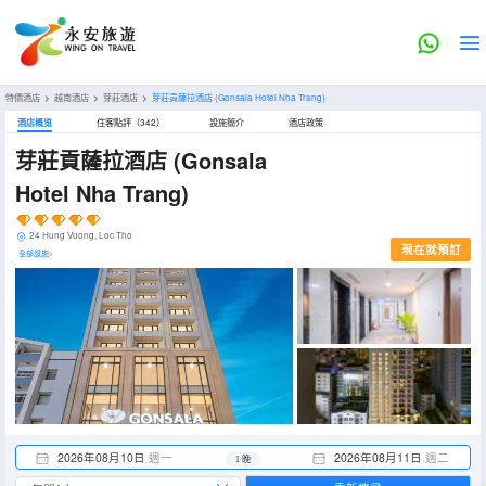
特價酒店
>
越南酒店
>
芽莊酒店
>
芽莊貢薩拉酒店
(Gonsala Hotel Nha Trang)
酒店概览
住客點評（342）
設施簡介
酒店政策
芽莊貢薩拉酒店
(Gonsala
Hotel Nha Trang)
24 Hung Vuong, Loc Tho
現在就預訂
全部設施>
2026年08月10日
週一
2026年08月11日
週二
1 晚