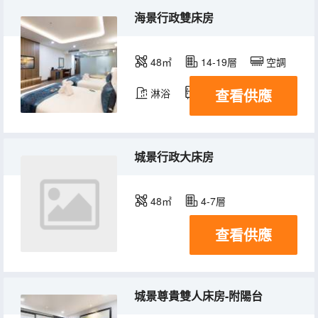
海景行政雙床房
48㎡
14-19層
空調
查看供應
淋浴
冰箱
城景行政大床房
48㎡
4-7層
查看供應
城景尊貴雙人床房-附陽台