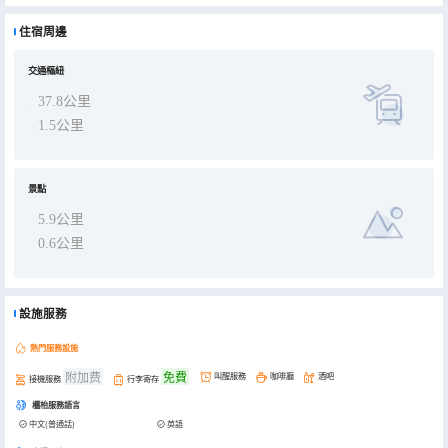
畔酒吧或 3 間酒吧/酒廊之一享用清涼飲品，放鬆身心。 客人每天 6:30 AM 至 10:00 AM 可以享用自助早餐（收費）。
賓客設施包括全天候 24 小時商務中心、大堂免費報紙和乾洗/洗衣服務。 您計劃在芽莊組織活動嗎？ 這家酒店擁有
住宿周邊
180 平方米的場地空間，包括會議中心。 是的，酒店內僅提供摩托車停車位。 195 間空調客房配有迷你吧和液晶電
視，讓您盡享賓至如歸的感覺。 免費無線上網讓您與世界各地保持聯繫，而有線電視節目則提供舒適的娛樂體驗。 私人
浴室配有淋浴、免費洗浴用品和坐浴盆。 室內設施包括保險箱、書桌，以及帶免費國際長途電話的電話。
交通樞紐
37.8公里
1.5公里
景點
5.9公里
0.6公里
設施服務
熱門服務設施
附加费
免費
叫醒服務
咖啡廳
酒吧
接機服務
行李寄存
櫃枱服務語言
中文(普通話)
英語