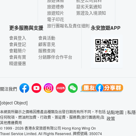
旅遊保險
航空公司資料
旅遊禮券
惡劣天氣通知
旅遊短片
簽證及入境須知
電子印花
旅行團報名及責任細則
更多服務與支援
永安旅遊APP
會員登入
會員活動
會員登記
顧客意見
會籍簡介
服務查詢
會員有賞
分銷夥伴合作平台
精選優惠
關注我們
[object Object]
本網頁所顯示之價格因應產品種類及出發日期而有所不同，不包括
站點地圖
私隱
|
任何稅項、燃油附加費、行政費、簽証費、服務費(旅行團適用)及
政策
其他應繳費用
© 1999 - 2026 香港永安旅遊有限公司 Hong Kong Wing On
Travel Service Limited. All Rights Reserved. 牌照號碼: 350074