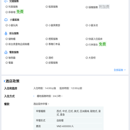
交通服務
附加费
叫車服務
租車服務
接機服務
免費
停車場
小童設施
小童玩具
小童俱樂部
小童泳池
前台服務
儲物櫃
禮賓服務
快速入住退房
免費
前台貴重物品保險櫃
專職行李員
行李寄存
餐飲服務
咖啡廳
酒吧
大堂吧
餐廳
送餐服務
全部設施
酒店政策
入住和退房
入住時間：14:00以後 退房時間：12:00以前
入住方式
櫃枱服務時間：24小時。
餐飲
酒店提供早餐。
早餐種類
西式, 中式, 日式, 美式, 亞洲風味, 歐陸式, 意
式, 素食
早餐形式
自助餐
費用
VND 400000/人