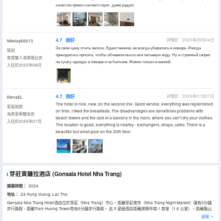
качество прямо соответствует, даже радует.
4.7
很好
評價於：2025年09月04日
Nikolay66613
За свою цену отель неплох. Единственное, не всегда убирались в номере. Иногда
情侶
приходилось просить, чтобы обновили мыло или питьевую воду. Ну и странный запрет
尊貴雙人海景陽台房
на сушку одежды в номере и на балконе. Можно только в ванной.
入住於2025年08月
4.7
很好
評價於：2025年07月27日
ElenaЕL
The hotel is nice, new, on the second line. Good service, everything was replenished
家庭旅遊
on time. I liked the breakfasts. The disadvantages are sometimes problems with
海景豪華雙床房
beach towels and the lack of a balcony in the room, where you can't dry your clothes.
入住於2025年07月
The location is good, everything is nearby - exchangers, shops, cafes. There is a
beautiful but small pool on the 20th floor.
芽莊貢薩拉酒店
(Gonsala Hotel Nha Trang)
開業時間：
2024
地址：
24 Hung Vuong, Loc Tho
Gonsala Nha Trang Hotel酒店位於芽莊（Nha Trang）中心，距離芽莊夜市（Nha Trang Night Market）僅有3分鐘
步行路程，距離Tram Huong Tower塔有6分鐘步行路程。 此 5 星級酒店距離達姆市場 1 英里（1.6 公里），距離龍山
寶塔 1.5 英里（2.5 公里）。 您可享受健身俱樂部、室外游泳池和桑拿等各種度假設施。 此酒店的其他設施包括免費無
展開
線上網和禮賓服務。 客人可以在酒店的 2 間餐廳用餐，也可以在酒店內享受 24 小時客房服務的美味佳餚。 您可以在池