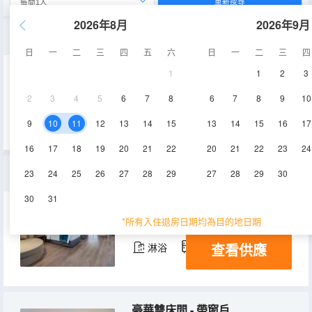
重新搜尋
2026年8月
2026年9月
海景豪華大床房
日
一
二
三
四
五
六
日
一
二
三
四
1
1
2
3
34㎡
14-19層
2
3
4
5
6
7
8
6
7
8
9
10
查看供應
9
10
11
12
13
14
15
13
14
15
16
17
16
17
18
19
20
21
22
20
21
22
23
24
城景行政雙床房
23
24
25
26
27
28
29
27
28
29
30
30
31
48㎡
4-7層
空調
*所有入住退房日期均為目的地日期
查看供應
淋浴
冰箱
豪華雙床間 - 帶窗戶