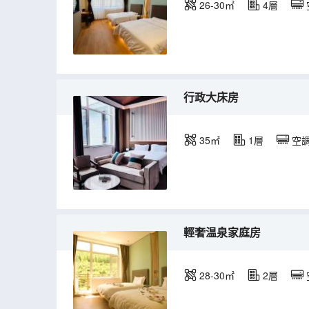
26-30㎡
4層
行政大床房
35㎡
1層
空
輕奢温泉家庭房
28-30㎡
2層