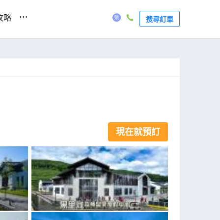
...
攻略
搜尋訂單
現在就預訂