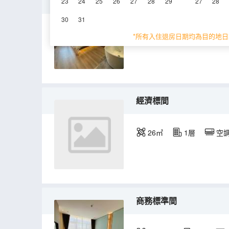
輕奢温泉大床房
23
24
25
26
27
28
29
27
28
30
31
28-30㎡
2層
*所有入住退房日期均為目的地日
經濟標間
26㎡
1層
空
商務標準間