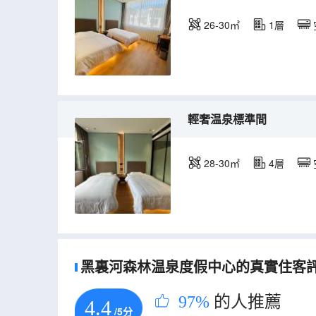
26-30㎡
1層
輕奢温泉標準間
28-30㎡
4層
黑裏河森林温泉度假中心的真實住客評論
97%
的人推薦
4.4
/5分