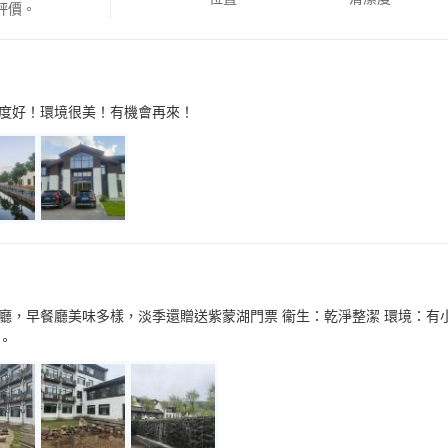
評價。
度好！環境很美！有機會再來！
廳，早餐廳美味多樣，淡季還贈送紫蒙湖門票 衞生：乾淨整潔 環境：有
。