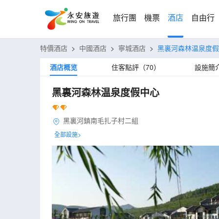
旅行團
機票
酒店
自由行
特價酒店
>
中國酒店
>
寧城酒店
>
黑裏河森林温泉度假
酒店概览
住客點評（70）
設施簡
黑裏河森林温泉度假中心
黑裏河鎮南毛扎子村二組
全部設施>