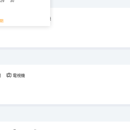
29
30
空調
淋浴
電視機
期
調
電視機