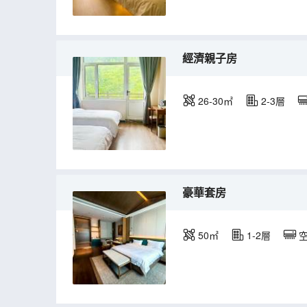
經濟親子房
26-30㎡
2-3層
豪華套房
50㎡
1-2層