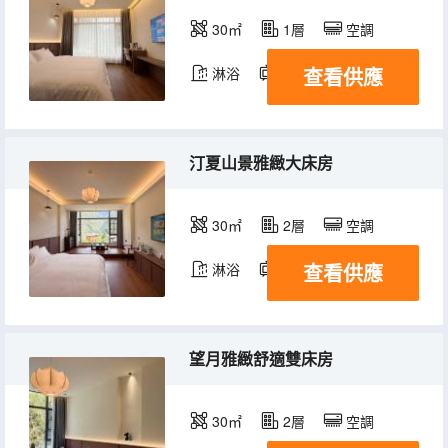
30㎡
1層
空調
查看供應
淋浴
電視機
汀夏山景雅緻大床房
30㎡
2層
空調
查看供應
淋浴
電視機
望月雅緻舒適雙床房
30㎡
2層
空調