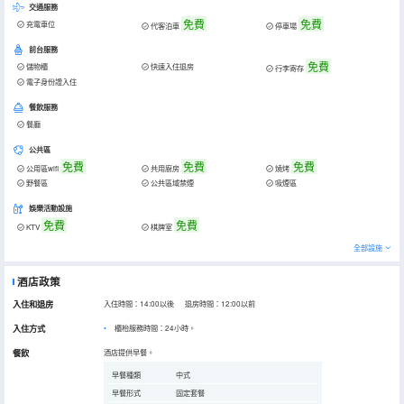
交通服務
免費
免費
充電車位
代客泊車
停車場
前台服務
免費
儲物櫃
快速入住退房
行李寄存
電子身份證入住
餐飲服務
餐廳
公共區
免費
免費
免費
公用區wifi
共用廚房
燒烤
野餐區
公共區域禁煙
吸煙區
娛樂活動設施
免費
免費
KTV
棋牌室
全部設施
酒店政策
入住和退房
入住時間：14:00以後 退房時間：12:00以前
入住方式
櫃枱服務時間：24小時。
餐飲
酒店提供早餐。
早餐種類
中式
早餐形式
固定套餐