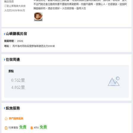
獨自旅遊
不出門她也會主動問你要不要給你煮碗麪啊，你餓不餓啊 。很關心人，也很健談。這個阿
汀夏山景雅緻大床房
姨超級好的。酒店也很好。入住很舒服。值得入住
入住於2026年06月
山嶼聽楓民宿
開業時間：
2026
地址：
丙中洛村丙秋段雲野咖啡館西北方200米
住宿周邊
景點
0.5公里
4.8公里
設施服務
熱門服務設施
免費
免費
行李寄存
KTV