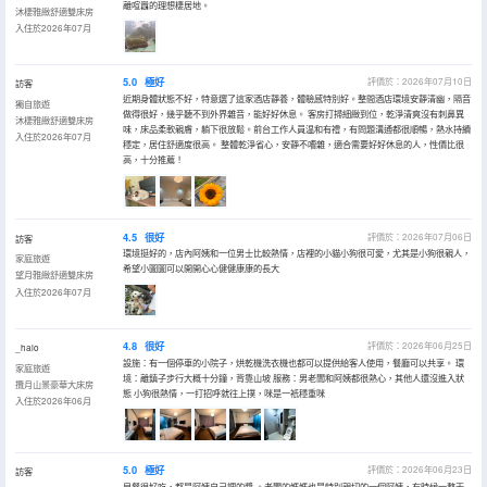
離喧囂的理想棲居地。
沐棲雅緻舒適雙床房
入住於2026年07月
5.0
極好
評價於：2026年07月10日
訪客
近期身體狀態不好，特意選了這家酒店靜養，體驗感特別好。整間酒店環境安靜清幽，隔音
獨自旅遊
做得很好，幾乎聽不到外界雜音，能好好休息。 客房打掃細緻到位，乾淨清爽沒有刺鼻異
沐棲雅緻舒適雙床房
味，床品柔軟親膚，躺下很放鬆。前台工作人員温和有禮，有問題溝通都很順暢，熱水持續
入住於2026年07月
穩定，居住舒適度很高。 整體乾淨省心，安靜不嘈雜，適合需要好好休息的人，性價比很
高，十分推薦！
4.5
很好
評價於：2026年07月06日
訪客
環境挺好的，店內阿姨和一位男士比較熱情，店裡的小貓小狗很可愛，尤其是小狗很親人，
家庭旅遊
希望小圖圖可以開開心心健健康康的長大
望月雅緻舒適雙床房
入住於2026年07月
4.8
很好
評價於：2026年06月25日
_halo
設施：有一個停車的小院子，烘乾機洗衣機也都可以提供給客人使用，餐廳可以共享。 環
家庭旅遊
境：離鎮子步行大概十分鐘，背靠山坡 服務：男老闆和阿姨都很熱心，其他人還沒進入狀
攬月山景豪華大床房
態 小狗很熱情，一打招呼就往上撲，咪是一衹穩重咪
入住於2026年06月
5.0
極好
評價於：2026年06月23日
訪客
早餐很好吃，都是阿姨自己調的醬 。老闆的媽媽也是特別親切的一個阿姨，有時候一整天