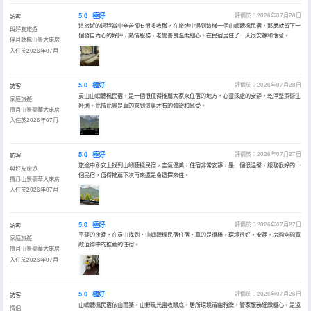
5.0
極好
評價於：2026年07月28日
訪客
這旅遊的過程當中辛苦卻有很多收穫，在旅途中遇到這樣一個山嶼聽楓民宿，那麼就留下一
與好友旅遊
個發自內心的好評，熱情服務，老闆善良温柔細心。在民宿居住了一天很安靜和愜意。
伴月聽楓山景大床房
入住於2026年07月
5.0
極好
評價於：2026年07月28日
訪客
貢山山嶼聽楓民宿，是一個很值得推薦大家來住宿的地方，心靈深處的安靜，乾淨整潔衞生
家庭旅遊
舒適。此情此景是真的來到這裏才有的體驗和感受。
攬月山景豪華大床房
入住於2026年07月
5.0
極好
評價於：2026年07月27日
訪客
旅途中永安上找到山嶼聽楓民宿，空氣優美，住宿非常安靜，是一個很温馨，服務很好的一
與好友旅遊
個民宿，值得推薦下次再來還是會選擇來住。
攬月山景豪華大床房
入住於2026年07月
5.0
極好
評價於：2026年07月27日
訪客
平靜的夜晚，在貢山找到，山嶼聽楓民宿住宿，真的是很棒，環境很好，安靜，房間空間寬
家庭旅遊
敞值得中的推薦的住宿。
攬月山景豪華大床房
入住於2026年07月
5.0
極好
評價於：2026年07月26日
訪客
山嶼聽楓民宿依山而築，山野風光盡收眼底，居所環境清幽雅緻，管家服務細緻暖心，是遠
情侶