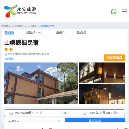
特價酒店
>
中國酒店
>
貢山酒店
>
山嶼聽楓民宿
酒店概览
住客點評（103）
設施簡介
酒店政策
山嶼聽楓民宿
丙中洛村丙秋段雲野咖啡館西北方200米
現在就預訂
全部設施>
2026年08月12日
週三
2026年08月13日
週四
1 晚
重新搜尋