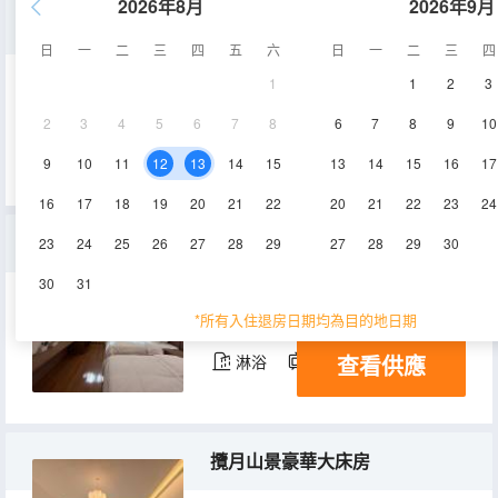
2026年8月
2026年9月
私享山景花園豪華大床房
日
一
二
三
四
五
六
日
一
二
三
四
1
1
2
3
50㎡
3層
空調
2
3
4
5
6
7
8
6
7
8
9
10
查看供應
淋浴
電視機
9
10
11
12
13
14
15
13
14
15
16
17
16
17
18
19
20
21
22
20
21
22
23
24
沐棲雅緻舒適雙床房
23
24
25
26
27
28
29
27
28
29
30
30
31
30㎡
1層
空調
*所有入住退房日期均為目的地日期
查看供應
淋浴
電視機
攬月山景豪華大床房