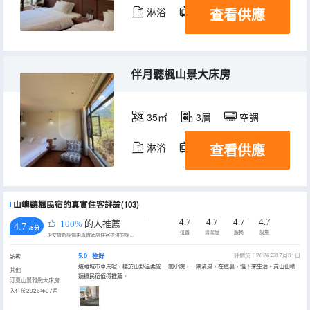
查看供應
淋浴
電視機
伴月聽楓山景大床房
35㎡
3層
空調
查看供應
淋浴
電視機
山嶼聽楓民宿的真實住客評論(103)
4.7
4.7
4.7
4.7
100%
的人推薦
4.7
/5分
位置
清潔度
服務
設施
永安旅遊評價由真實酒店住客提供的評價。
5.0
極好
評價於：2026年07月31日
訪客
遠離城市車馬喧，棲於山野温柔間 一間小院，一隅清風，在這裏，慢下來生活。貢山山嶼
其他
聽楓民宿值得推薦。
汀夏山景雅緻大床房
入住於2026年07月