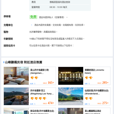
費用
價格請直接向酒店查詢
營業時間
08:30 - 10:00 每天
停車場
免费
酒店內提供私人（住客專用）
。
充電車位
•
酒店內提供充電樁，交流充電。充電樁有限，先到先得。
寵物
允許攜帶寵物，具體諮詢酒店。
年齡限制
18歲以下的房客不得在沒有家長或監護人的情況下入住酒店。
接受信用卡
可以信用卡在酒店付款，閣下可使用以下信用卡：
山嶼聽楓民宿
附近酒店推薦
貢山丙中洛藏家小院
傑蘭途酒店 (Jerantu
(Gongshan
Hotel)
Bingzhongluo Tibetan
Home Courtyard)
165+
295+
HKD
HKD
4.8
/ 5
4.8
/ 5
丙中洛雲野·見江
仙境民宿(丙中洛觀景台店)
(Bingzhong Luo Yunye
(Wonderland
Jianjiang)
Homestay)
474+
275+
HKD
HKD
4.8
/ 5
4.8
/ 5
那朵民宿(丙中洛觀景台店)
貢山馨園精品酒店