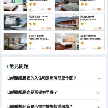
(Naduo Homestay
(Xinyuan Hotel)
(Bingzhongluo
Observation Deck))
188+
187+
HKD
HKD
4.8
/ 5
4.8
/ 5
貢山雪域酒店 (Snowy
貢山阿仁農家樂
Mountain Hotel)
(Gongshan Aren
Farmhouse)
144+
87+
HKD
HKD
4.6
/ 5
4.7
/ 5
貢山吉祥商務酒店
貢山丙中悅境民宿
(Gongshan Jixiang
(Gongshan Bingzhong
Business Hotel)
Yuejing Homestay)
115+
282+
HKD
HKD
4.6
/ 5
4.8
/ 5
常見問題
山嶼聽楓民宿的入住和退房時間是什麼？
山嶼聽楓民宿是否提供早餐？
山嶼聽楓民宿是否提供機場接送服務？