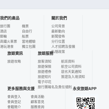
我們的產品
關於我們
旅行團
機票
公司背景
酒店
自由行
最新動向
郵輪
船票
新聞發佈
高鐵火車票
當地體驗
分行位置
港玩港食
獨立包團
人才招聘及發展
私隱政策
旅遊資訊
旅遊服務
旅遊攻略
旅客須知
航班資料
旅遊保險
航空公司資料
旅遊禮券
惡劣天氣通知
旅遊短片
簽證及入境須知
電子印花
旅行團報名及責任細則
更多服務與支援
永安旅遊APP
會員登入
會員活動
會員登記
顧客意見
會籍簡介
服務查詢