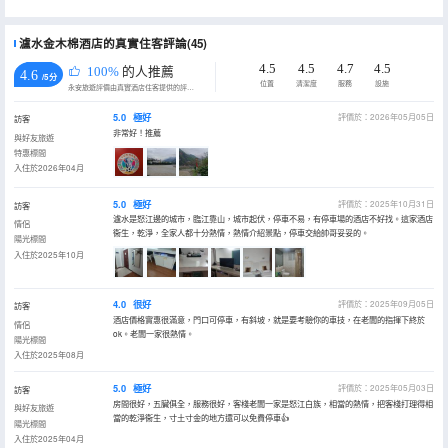
瀘水金木棉酒店的真實住客評論(45)
4.5
4.5
4.7
4.5
100%
的人推薦
4.6
/5分
位置
清潔度
服務
設施
永安旅遊評價由真實酒店住客提供的評價。
5.0
極好
評價於：2026年05月05日
訪客
非常好！推薦
與好友旅遊
特惠標間
入住於2026年04月
5.0
極好
評價於：2025年10月31日
訪客
瀘水是怒江邊的城市，臨江靠山，城市起伏，停車不易，有停車場的酒店不好找。這家酒店
情侶
衞生，乾淨，全家人都十分熱情，熱情介紹景點，停車交給帥哥妥妥的。
陽光標間
入住於2025年10月
4.0
很好
評價於：2025年09月05日
訪客
酒店價格實惠很滿意，門口可停車，有斜坡，就是要考驗你的車技，在老闆的指揮下終於
情侶
ok。老闆一家很熱情。
陽光標間
入住於2025年08月
5.0
極好
評價於：2025年05月03日
訪客
房間很好，五臟俱全，服務很好，客棧老闆一家是怒江白族，相當的熱情，把客棧打理得相
與好友旅遊
當的乾淨衞生，寸土寸金的地方還可以免費停車👍
陽光標間
入住於2025年04月