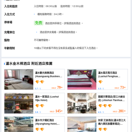
入住和退房
入住時間：08:30以後 退房時間：12:00以前
入住方式
櫃枱服務時間：24小時。
停車場
免费
酒店提供停車位，詳情請諮詢酒店
。
充電車位
•
酒店提供充電樁，詳情請諮詢酒店。
寵物
不可攜帶寵物。
年齡限制
18歲以下的房客不得在沒有家長或監護人的情況下入住酒店。
瀘水金木棉酒店
附近酒店推薦
瀘水歡光商務酒店
瀘水風花雪月酒店
(Huanguang Business
(Lushui Fenghua
Hotel)
Xueyue Hotel)
79+
73+
HKD
HKD
3.7
/ 5
3.3
/ 5
瀘水一家酒店 (Lushui
錦順天華酒店(怒江大峽谷
Yijia Hotel)
店) (Jinshun Tianhua
Hotel (Lushui No.1
Middle School in
Nujiang))
145+
281+
HKD
HKD
3.8
/ 5
4.5
/ 5
瀘水市夕陽紅酒店
如家·艾扉酒店(瀘水怒江大
(Xiyanghong Hotel,
橋六庫民族體育場店)
Lishui)
(Homeinn · Aifeel Hotel
(Lushui Nujiang Bridge