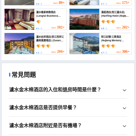
Liuku National
89+
175+
HKD
HKD
4.4
/ 5
4.7
/ 5
Stadium))
瀘水隆泰商務酒店
漢庭酒店(怒江瀘水店)
(Longtai Business
(HanTing Hotel (Nujiang
Hotel Lishui)
Lushui))
102+
202+
HKD
HKD
4.1
/ 5
4.8
/ 5
瀘水佐岸酒店(怒江西岸江
怒江記憶·江景酒店
邊商業廣場店) (Zuoan
(Nujiang Memory
Hotel)
Riverview Hotel)
294+
306+
HKD
HKD
4.3
/ 5
4.7
/ 5
常見問題
瀘水金木棉酒店的入住和退房時間是什麼？
瀘水金木棉酒店是否提供早餐？
瀘水金木棉酒店附近是否有機場？