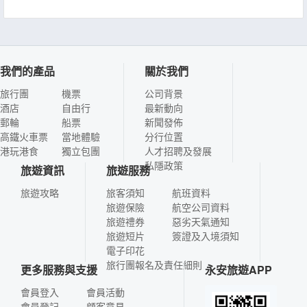
我們的產品
關於我們
旅行團
機票
公司背景
酒店
自由行
最新動向
郵輪
船票
新聞發佈
高鐵火車票
當地體驗
分行位置
港玩港食
獨立包團
人才招聘及發展
私隱政策
旅遊資訊
旅遊服務
旅遊攻略
旅客須知
航班資料
旅遊保險
航空公司資料
旅遊禮券
惡劣天氣通知
旅遊短片
簽證及入境須知
電子印花
旅行團報名及責任細則
更多服務與支援
永安旅遊APP
會員登入
會員活動
會員登記
顧客意見