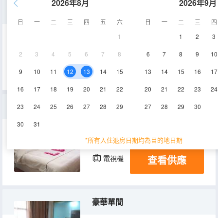
2026年8月
2026年9月
舒適標間
日
一
二
三
四
五
六
日
一
二
三
四
1
1
2
3
25㎡
2-6層
空調
2
3
4
5
6
7
8
6
7
8
9
10
查看供應
電視機
9
10
11
12
13
14
15
13
14
15
16
17
16
17
18
19
20
21
22
20
21
22
23
24
大床房
23
24
25
26
27
28
29
27
28
29
30
30
31
25㎡
2-6層
空調
*所有入住退房日期均為目的地日期
查看供應
電視機
豪華單間