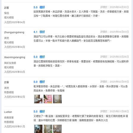
5.0
極好
評價於：2025年04月30日
訪客
這家賓館非常棒。床品舒適，洗澡水很大，主人熱情，可做飯，洗衣，停車都很方便，房間
情侶
沒有一丁點異味，地理位置也很棒，離江邊步行道很近。方便。
陽光標間
入住於2025年04月
4.1
很好
評價於：2025年04月03日
Zhangyongsheng
酒店門口可以停車，地方比較小需要把車鑰匙留在酒店前台，酒店會調整車位挪車。房間衞
其他
生還可以，半夜一點半不知道什麼人連續敲門，安全起見沒敢應答和開門。
陽光標間
入住於2025年04月
5.0
極好
評價於：2025年03月26日
Xiaomingxiangling
酒店位置按照導航很容易找到，停車有坡度，需要技術，老闆娘很有指揮經驗，可以順利停
與好友旅遊
車。房間乾淨衞生，滿意。
陽光標間
入住於2025年03月
5.0
極好
評價於：2025年02月09日
訪客
乾淨整潔得很，床品舒服，^_^老闆及家人都很熱情，水質好，清澈，熱水更舒服，可以食
其他
用自來水，免費停車，有電梯
特惠標間
入住於2025年02月
5.0
極好
評價於：2025年01月08日
Ludian
又增加了一晚 設施：設施配套齊全，老闆幫忙調了安靜的房間 衞生：衞生打掃的很乾凈 環
商務旅客
境：瀘水中間的位置，到哪都很方便 服務：服務態度很好，會再次入住
特惠標間
入住於2025年01月