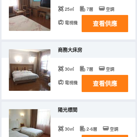
25㎡
7層
空調
查看供應
電視機
商務大床房
30㎡
7層
空調
查看供應
電視機
陽光標間
30㎡
2-6層
空調