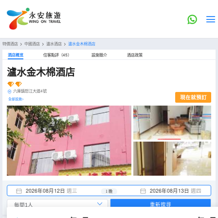
特價酒店
>
中國酒店
>
瀘水酒店
>
瀘水金木棉酒店
酒店概览
住客點評（45）
設施簡介
酒店政策
瀘水金木棉酒店
六庫鎮怒江大道4號
現在就預訂
全部設施>
2026年08月12日
週三
2026年08月13日
週四
1 晚
重新搜尋