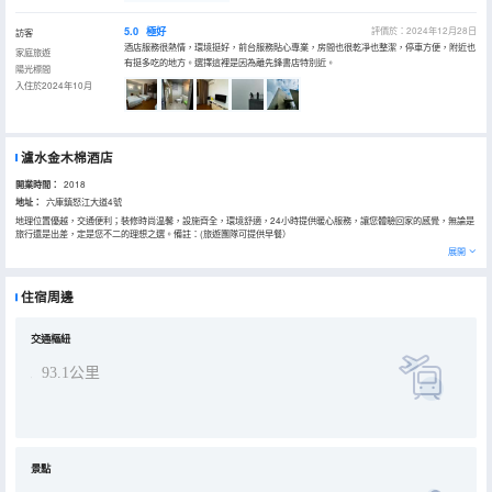
5.0
極好
評價於：2024年12月28日
訪客
酒店服務很熱情，環境挺好，前台服務貼心專業，房間也很乾凈也整潔，停車方便，附近也
家庭旅遊
有挺多吃的地方。選擇這裡是因為離先鋒書店特別近。
陽光標間
入住於2024年10月
瀘水金木棉酒店
開業時間：
2018
地址：
六庫鎮怒江大道4號
地理位置優越，交通便利；裝修時尚温馨，設施齊全，環境舒適，24小時提供暖心服務，讓您體驗回家的感覺，無論是
旅行還是出差，定是您不二的理想之選。備註：(旅遊團隊可提供早餐）
展開
住宿周邊
交通樞紐
93.1公里
景點