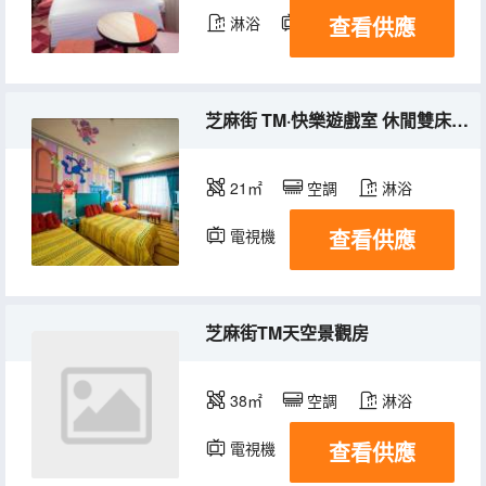
查看供應
淋浴
電視機
冰箱
芝麻街 TM·快樂遊戲室 休閒雙床房好萊塢風格
21㎡
空調
淋浴
查看供應
電視機
冰箱
芝麻街TM天空景觀房
38㎡
空調
淋浴
查看供應
電視機
冰箱