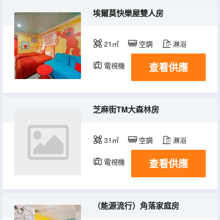
埃爾莫快樂屋雙人房
21㎡
空調
淋浴
查看供應
電視機
冰箱
芝麻街TM大森林房
31㎡
空調
淋浴
查看供應
電視機
冰箱
（能源流行）角落家庭房