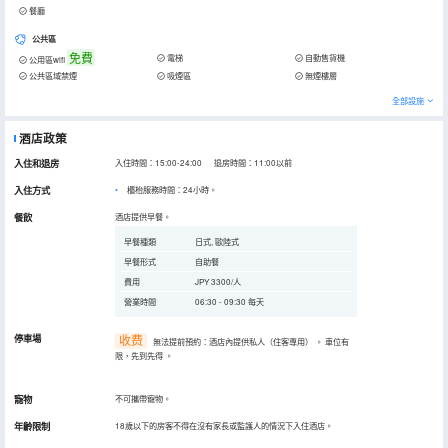
餐廳
公共區
免費
電梯
自動售貨機
公用區wifi
公共區域禁煙
吸煙區
無煙樓層
全部設施
酒店政策
入住和退房
入住時間：15:00-24:00 退房時間：11:00以前
入住方式
櫃枱服務時間：24小時。
餐飲
酒店提供早餐。
早餐種類
日式, 歐陸式
早餐形式
自助餐
費用
JPY 3300/人
營業時間
06:30 - 09:30 每天
停車場
收费
無法提前預約：酒店內提供私人（住客專用）
。
車位有
限，先到先得
。
寵物
不可攜帶寵物。
年齡限制
18歲以下的房客不得在沒有家長或監護人的情況下入住酒店。