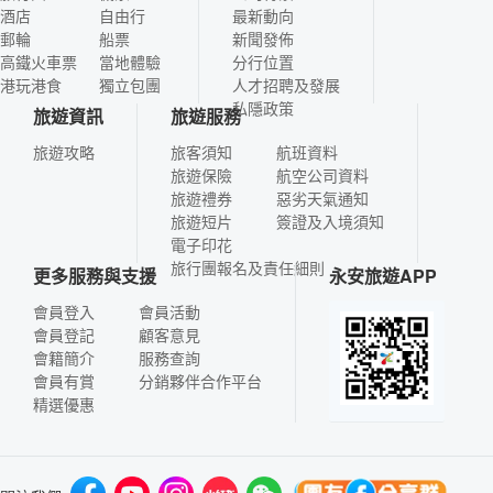
酒店
自由行
最新動向
郵輪
船票
新聞發佈
高鐵火車票
當地體驗
分行位置
港玩港食
獨立包團
人才招聘及發展
私隱政策
旅遊資訊
旅遊服務
旅遊攻略
旅客須知
航班資料
旅遊保險
航空公司資料
旅遊禮券
惡劣天氣通知
旅遊短片
簽證及入境須知
電子印花
旅行團報名及責任細則
更多服務與支援
永安旅遊APP
會員登入
會員活動
會員登記
顧客意見
會籍簡介
服務查詢
會員有賞
分銷夥伴合作平台
精選優惠