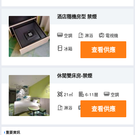
酒店隨機房型 禁煙
空調
淋浴
電視機
查看供應
冰箱
休閒雙床房-禁煙
21㎡
6-11層
空調
查看供應
淋浴
電視機
冰箱
重要資訊