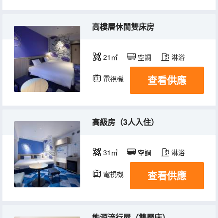
高樓層休閒雙床房
21㎡
空調
淋浴
查看供應
電視機
冰箱
高級房（3人入住）
31㎡
空調
淋浴
查看供應
電視機
冰箱
能源流行屋（雙層床）