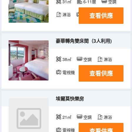
31㎡
6-11層
空調
查看供應
淋浴
電視機
冰箱
豪華轉角雙床間（3人利用)
38㎡
空調
淋浴
查看供應
電視機
冰箱
埃爾莫快樂房
21㎡
空調
淋浴
查看供應
電視機
冰箱