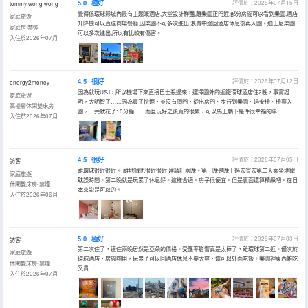
5.0
極好
評價於：2026年07月15日
tommy wong wong
覺得係環球影城內最有主題嘅酒店,大堂設計鮮豔,離樂園正門近,部分房間可以看到樂園,酒店
家庭旅遊
升降機可以直達商場餐廳,因樂園不可多次進出,浪費中途回酒店休息後再入園。迪士尼樂園
家庭房 禁煙
可以多次進出,所以有比較有傷害。
入住於2026年07月
4.5
很好
評價於：2026年07月12日
energy2money
因為就玩USJ，所以機場下來直接巴士殺過來，選擇園外的近鐵環球酒店住2晚，事實證
家庭旅遊
明，太明智了……因為買了快速，並沒有頂門，從出房門、步行到樂園、過安檢、檢票入
高樓層休閑雙床房
園，一共就花了10分鐘……而且玩好之後真的很累，可以馬上躺下是件很幸福的事…
入住於2026年07月
4.5
很好
評價於：2026年07月05日
訪客
離環球很近很近。 離地鐵也很近很近 建議訂兩晚。第一晚是晚上過去省去第二天乘坐地鐵
家庭旅遊
耽誤時間。第二晚就是玩累了休息好。這樣合適。房子很便宜。但是裏面還算精緻吧。在日
休閑雙床房-禁煙
本來説是可以的。
入住於2026年06月
5.0
極好
評價於：2026年07月03日
訪客
第二次住了，連住兩晚居然是亞朵的價格。受匯率影響真是太棒了，離環球第二近。僅次於
家庭旅遊
環球酒店，房間夠用，玩累了可以回酒店休息不要太爽，還可以外面吃飯。樂園裡東西難吃
休閑雙床房-禁煙
又貴
入住於2026年07月