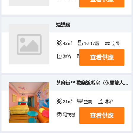
連通房
42㎡
16-17層
空調
查看供應
淋浴
電視機
冰箱
芝麻街™ 歡樂遊戲房（休閒雙人房）
21㎡
空調
淋浴
查看供應
電視機
冰箱