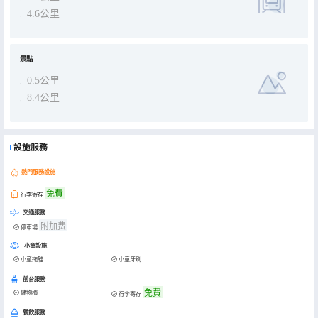
4.6公里
景點
0.5公里
8.4公里
設施服務
熱門服務設施
免費
行李寄存
交通服務
附加费
停車場
小童設施
小童拖鞋
小童牙刷
前台服務
免費
儲物櫃
行李寄存
餐飲服務