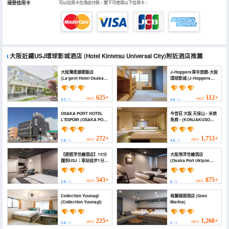
接受信用卡
可以信用卡在酒店付款，閣下可使用以下信用卡：
大阪近鐵USJ環球影城酒店
(Hotel Kintetsu Universal City)
附近酒店推薦
大阪灣柔婕閣飯店
J-Hoppers青年旅館-大阪
(La'gent Hotel Osaka
環球影城 (J-Hoppers
Bay)
Osaka Universal -
Hostel)
625+
112+
HKD
HKD
4.3
/ 5
4.6
/ 5
OSAKA PORT HOTEL
今昔荘 大阪 天保山 - 米商
L'ESPOIR (OSAKA PORT
魚商 - (KONJAKUSO
HOTEL L'ESPOIR)
Osaka Tempozan
KOMESHOU UOSHOU)
272+
1,753+
HKD
HKD
3.6
/ 5
4.6
/ 5
【遊遊浮世繪酒店】10分
大阪港浮世繪酒店
鐘到USJ｜車站徒步1分鐘
(Osaka Port Ukiyoe
｜新建酒店 (【YUYU
Hotel)
UKIYOE HOTEL】Ten
minutes to USJ｜1-
543+
875+
HKD
HKD
3.9
/ 5
0
/ 5
minute walk to station |
Newly built hotel)
Collection Yuunagi
格蘭碼頭酒店 (Gran
(Collection Yuunagi)
Marina)
225+
1,268+
HKD
HKD
3.6
/ 5
5
/ 5