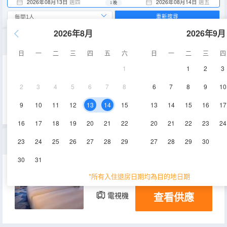
2026年08月13日
週四
2026年08月14日
週五
1 晚
重新搜尋
2026年8月
2026年9月
芝麻街TM遊行樂隊房
日
一
二
三
四
五
六
日
一
二
三
四
1
1
2
3
38㎡
空調
淋浴
2
3
4
5
6
7
8
6
7
8
9
10
查看供應
電視機
冰箱
9
10
11
12
13
14
15
13
14
15
16
17
16
17
18
19
20
21
22
20
21
22
23
24
（禁煙）公園景休閒雙床房
23
24
25
26
27
28
29
27
28
29
30
30
31
21㎡
空調
淋浴
*所有入住退房日期均為目的地日期
查看供應
電視機
冰箱