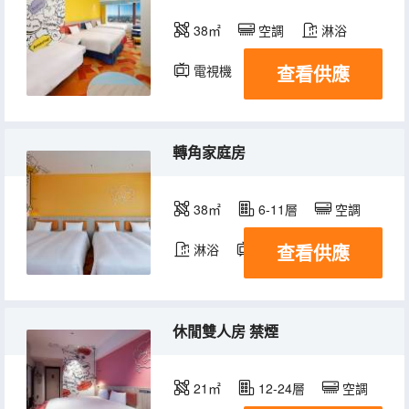
38㎡
空調
淋浴
查看供應
電視機
冰箱
轉角家庭房
38㎡
6-11層
空調
查看供應
淋浴
電視機
冰箱
休閒雙人房 禁煙
21㎡
12-24層
空調