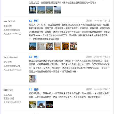
住酒店的話，這個性價比還是蠻高的，因為他是離這個樂園最近的一個門口
5.0
極好
評價於：2026年07月23日
smellmyfart
明 好評（約100字） 酒店位置無敵，出門口就是環球影城，玩到閉園走幾步就到，周邊餐
家庭旅遊
廳和便利店也多，非常方便。裝潢新穎，房間乾淨整齊，床鋪舒適，隔音不錯。可惜浴室只
高樓層休閑雙床房
提供基本大毛巾，洗髮精、沐浴乳等備品要額外付費購買，房間也沒有免費礦泉水，得自己
入住於2026年07月
到樓下Lawson買。雖然這些小地方扣了分，但以地利之便和整潔度來說，還是很值得入
住，尤其適合想衝刺玩USJ的旅客。
5.0
極好
評價於：2026年07月20日
Youruolanshui
離環球檢票口也就200米出門就能看到，對於玩了一天的人來講這就是救命的酒店。 設施
家庭旅遊
很舒服，唯獨不好就是空調出風口一直吹床，微風速也很吹無法調節，住了2天吹的有點頭
高樓層休閑雙床房
疼。 樓下飯店，星爸爸，超市齊全。 酒店還有芝麻街贈送斜挎小禮物亮閃閃的。 這幾天住
入住於2026年07月
宿酒店中前台最有禮貌的一家酒店。 樓下還有製冰機。
5.0
極好
評價於：2026年07月17日
BoboHuo
相當棒的酒店，家庭房很大，放了四張床也不會覺得狹窄，與usj相隔200米，隔壁就是壽
家庭旅遊
司郎，玩完回來去拿個號，然後上房間放低東西，再下來吃東西，時間剛剛好👍🏻
家庭房 禁煙
入住於2026年07月