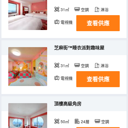
31㎡
空調
淋浴
查看供應
電視機
冰箱
芝麻街™睡衣派對趣味屋
31㎡
空調
淋浴
查看供應
電視機
冰箱
頂樓高級角房
50㎡
24層
空調