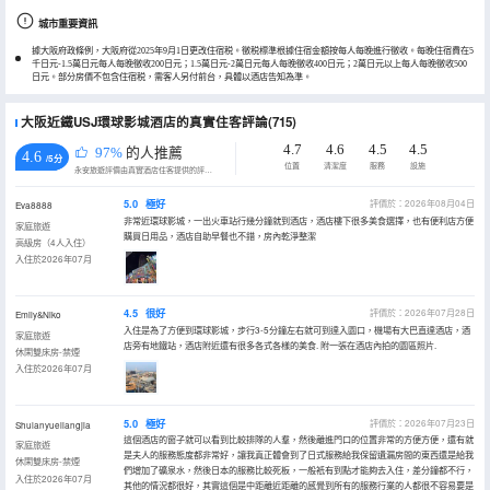
城市重要資訊
據大阪府政條例，大阪府從2025年9月1日更改住宿税。徵税標準根據住宿金額按每人每晚進行徵收。每晚住宿費在5
千日元-1.5萬日元每人每晚徵收200日元；1.5萬日元-2萬日元每人每晚徵收400日元；2萬日元以上每人每晚徵收500
日元。部分房價不包含住宿税，需客人另付前台，具體以酒店告知為準。
大阪近鐵USJ環球影城酒店的真實住客評論(715)
4.7
4.6
4.5
4.5
97%
的人推薦
4.6
/5分
位置
清潔度
服務
設施
永安旅遊評價由真實酒店住客提供的評價。
5.0
極好
評價於：2026年08月04日
Eva8888
非常近環球影城，一出火車站行幾分鐘就到酒店，酒店樓下很多美食選擇，也有便利店方便
家庭旅遊
購買日用品，酒店自助早餐也不錯，房內乾淨整潔
高級房（4人入住）
入住於2026年07月
4.5
很好
評價於：2026年07月28日
Emily&Niko
入住是為了方便到環球影城，步行3-5分鐘左右就可到達入園口，機場有大巴直達酒店，酒
家庭旅遊
店旁有地鐵站，酒店附近還有很多各式各樣的美食. 附一張在酒店內拍的園區照片.
休閑雙床房-禁煙
入住於2026年07月
5.0
極好
評價於：2026年07月23日
Shulanyueliangjia
這個酒店的窗子就可以看到比較排隊的人羣，然後離進門口的位置非常的方便方便，還有就
家庭旅遊
是夫人的服務態度都非常好，讓我真正體會到了日式服務給我保留遺漏房間的東西還是給我
休閑雙床房-禁煙
們增加了礦泉水，然後日本的服務比較死板，一般衹有到點才能夠去入住，差分鐘都不行，
入住於2026年07月
其他的情況都很好，其實這個是中距離近距離的感覺到所有的服務行業的人都很不容易要是