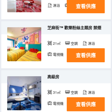
查看供應
淋浴
電視機
冰箱
芝麻街™ 歡樂粉絲主題房 禁煙
21㎡
空調
淋浴
查看供應
電視機
冰箱
高級房
31㎡
空調
淋浴
查看供應
電視機
冰箱