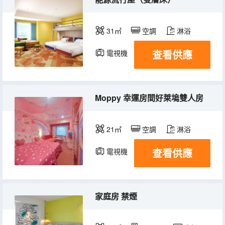
31㎡
空調
淋浴
查看供應
電視機
冰箱
Moppy 幸運房間好萊塢雙人房
21㎡
空調
淋浴
查看供應
電視機
冰箱
家庭房 禁煙