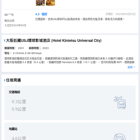
4.3
很好
評價於：2023年09月29日
G0***76
位置超好，去完USJ即刻可以返酒店休息。酒店用色光猛活潑，很有活力的感覺。
獨自出遊
入住於2023年09月
大阪近鐵USJ環球影城酒店
(Hotel Kintetsu Universal City)
開業時間：
2001
装修時間；
2023
地址：
6 Chome-2-68 Shimaya
環球影城近鐵酒店位於大阪此花區， 距離環球影城大阪僅咫尺之遙，而距離環球影城日本有 3 分鐘步行路程。 此酒店
距離大阪海遊館 3.4 英里（5.4 公里），距離阿倍野 Harukas 6.3 英里（10.1 公里）。 您可利用免費 WiFi、禮賓服務
和禮品店/報攤等便利服務和設施。此酒店的其他設施包括宴會廳和自動售貨機。 酒店設有 2 間餐廳，您可以從中選擇
展開
一家大快朵頤。每天 06:30 至 09:30 提供收費的自助式早餐。 特色服務/設施包括乾洗/洗衣服務、24 小時前台服務和
行李寄存。酒店提供收費自助停車。 有 456 間客房提供冰箱；您定能在旅途中找到家的舒適。提供免費無線網絡，方
便您與朋友保持聯繫。配備淋浴/盆浴組合的私人浴室提供免費洗浴用品和吹風機。便利設施包括保險箱，而且按要求提
住宿周邊
供提供客房服務
交通樞紐
0.3公里
0.9公里
地鐵站
4.6公里