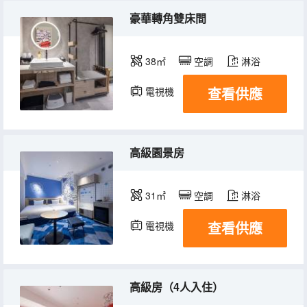
豪華轉角雙床間
38㎡
空調
淋浴
查看供應
電視機
冰箱
高級園景房
31㎡
空調
淋浴
查看供應
電視機
冰箱
高級房（4人入住）