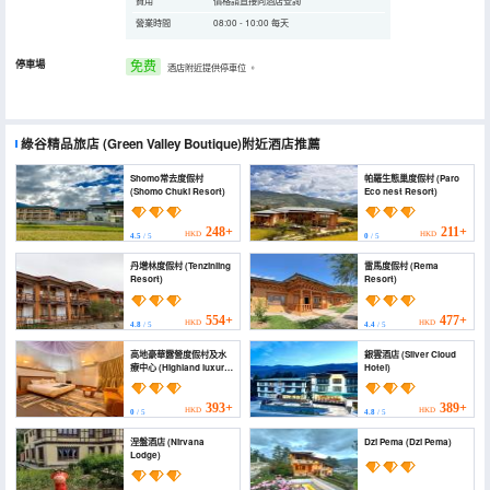
費用
價格請直接向酒店查詢
營業時間
08:00 - 10:00 每天
停車場
免费
酒店附近提供停車位
。
綠谷精品旅店
(Green Valley Boutique)
附近酒店推薦
Shomo常去度假村
帕羅生態巢度假村 (Paro
(Shomo Chuki Resort)
Eco nest Resort)
248+
211+
HKD
HKD
4.5
/ 5
0
/ 5
丹增林度假村 (Tenzinling
雷馬度假村 (Rema
Resort)
Resort)
554+
477+
HKD
HKD
4.8
/ 5
4.4
/ 5
高地豪華露營度假村及水
銀雲酒店 (Silver Cloud
療中心 (Highland luxury
Hotel)
Glamping resort & spa)
393+
389+
HKD
HKD
0
/ 5
4.8
/ 5
涅盤酒店 (Nirvana
Dzi Pema (Dzi Pema)
Lodge)