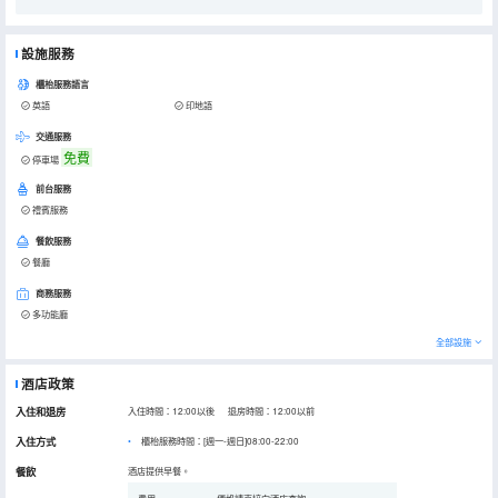
設施服務
櫃枱服務語言
英語
印地語
交通服務
免費
停車場
前台服務
禮賓服務
餐飲服務
餐廳
商務服務
多功能廳
全部設施
酒店政策
入住和退房
入住時間：12:00以後 退房時間：12:00以前
入住方式
櫃枱服務時間：[週一-週日]08:00-22:00
餐飲
酒店提供早餐。