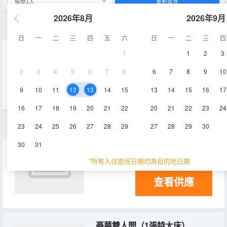
重新搜尋
2026年8月
2026年9月
豪華雙人房， 1 張特大床， 陽台， 山谷景觀
日
一
二
三
四
五
六
日
一
二
三
四
1
1
2
3
淋浴
電視機
2
3
4
5
6
7
8
6
7
8
9
10
查看供應
9
10
11
12
13
14
15
13
14
15
16
17
16
17
18
19
20
21
22
20
21
22
23
24
標準特大床一室公寓套房
23
24
25
26
27
28
29
27
28
29
30
30
31
淋浴
電視機
*所有入住退房日期均為目的地日期
查看供應
豪華雙人間（1張特大床）