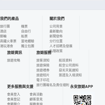
我們的產品
關於我們
旅行團
機票
公司背景
酒店
自由行
最新動向
郵輪
船票
新聞發佈
高鐵火車票
當地體驗
分行位置
港玩港食
獨立包團
人才招聘及發展
私隱政策
旅遊資訊
旅遊服務
旅遊攻略
旅客須知
航班資料
旅遊保險
航空公司資料
旅遊禮券
惡劣天氣通知
旅遊短片
簽證及入境須知
電子印花
旅行團報名及責任細則
更多服務與支援
永安旅遊APP
會員登入
會員活動
會員登記
顧客意見
會籍簡介
服務查詢