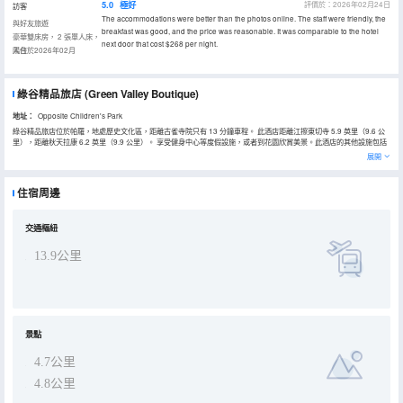
5.0
極好
評價於：2026年02月24日
訪客
The accommodations were better than the photos online. The staff were friendly, the
與好友旅遊
breakfast was good, and the price was reasonable. It was comparable to the hotel
豪華雙床房， 2 張單人床，
next door that cost $268 per night.
陽台
入住於2026年02月
綠谷精品旅店
(Green Valley Boutique)
地址：
Opposite Children's Park
綠谷精品旅店位於帕羅，地處歷史文化區，距離古雀寺院只有 13 分鐘車程。 此酒店距離江擦東切寺 5.9 英里（9.6 公
里），距離秋天拉康 6.2 英里（9.9 公里）。 享受健身中心等度假設施，或者到花園欣賞美景。此酒店的其他設施包括
免費 WiFi、禮賓服務和野餐區。 您可以到餐廳享用一頓美餐；也可去酒店的咖啡館吃些點心。您可以到酒吧/酒廊，點
展開
一杯喜歡的飲品，暢飲一番。每天 08:00 至 10:00 提供收費的當地美食早餐。 特色服務/設施包括乾洗/洗衣服務、洗衣
設施和ATM/銀行服務。 有 26 間客房提供迷你吧和液晶電視；您定能在旅途中找到家的舒適。提供免費無線網絡，方便
您與朋友保持聯繫；有線頻道可滿足您的娛樂需求。配備浴缸或淋浴的私人浴室提供大花灑淋浴噴頭和免費洗浴用品。
住宿周邊
便利設施包括電話，以及書桌和茶具/咖啡用具。
交通樞紐
13.9公里
景點
4.7公里
4.8公里