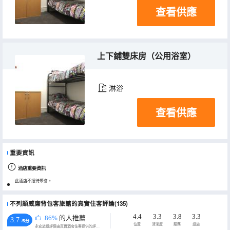
查看供應
上下鋪雙床房（公用浴室）
淋浴
查看供應
重要資訊
酒店重要資訊
此酒店不接待聚會。
不列顛威廉背包客旅館的真實住客評論(135)
4.4
3.3
3.8
3.3
86%
的人推薦
3.7
/5分
位置
清潔度
服務
設施
永安旅遊評價由真實酒店住客提供的評價。