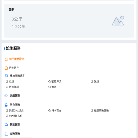
景點
3公里
1.3公里
設施服務
熱門服務設施
行李寄存
櫃枱服務語言
英語
葡萄牙語
法語
西班牙語
德語
交通服務
前台服務
快速入住退房
行李寄存
旅遊票務服務
VIP通道入住
餐飲服務
商務服務