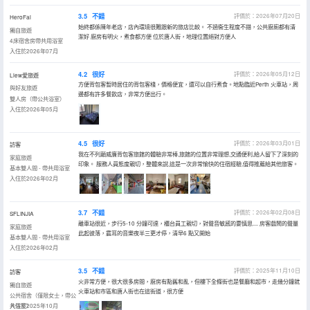
3.5
不錯
評價於：2026年07月20日
HeroFai
始終都係陳年老店，店內環境很難跟新的旅店比較。 不過衞生程度不錯，公共廚廁都有清
獨自旅遊
潔好 廚房有明火，煮食都方便 位於唐人街，地理位置絕對方便人
4床宿舍房帶共用浴室
入住於2026年07月
4.2
很好
評價於：2026年05月12日
Liew愛旅遊
方便背包客暫時居住的背包客棧，價格便宜，還可以自行煮食。地點臨近Perth 火車站，周
與好友旅遊
邊都有許多餐飲店，非常方便出行。
雙人房（帶公共浴室）
入住於2026年05月
4.5
很好
評價於：2026年03月01日
訪客
我在不列顛威廉背包客旅館的體驗非常棒,旅館的位置非常理想,交通便利,給人留下了深刻的
家庭旅遊
印象。 服務人員態度親切，整體來說,這是一次非常愉快的住宿經驗,值得推薦給其他旅客。
基本雙人間 - 帶共用浴室
入住於2026年02月
3.7
不錯
評價於：2026年02月08日
SFLINJIA
離車站很近，步行5-10 分鐘可達，櫃台員工親切，對聲音敏感的要慎思.... 房客戲鬧的聲量
家庭旅遊
此起彼落，震耳的音樂夜半三更才停，清早6 點又開始
基本雙人間 - 帶共用浴室
入住於2026年02月
3.5
不錯
評價於：2025年11月10日
訪客
火非常方便，很大很多房間，廚房有點舊和亂，但樓下全條街也是餐廳和超市，走幾分鐘就
獨自旅遊
火車站和市區和唐人街也在這街道，很方便
公共宿舍（僅限女士，帶公
共浴室）
入住於2025年10月