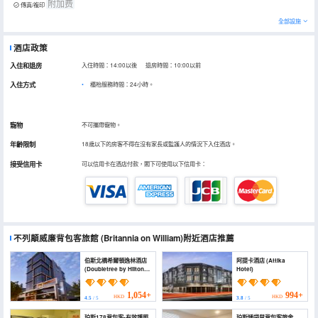
附加费
傳真/複印
全部設施
酒店政策
入住和退房
入住時間：14:00以後 退房時間：10:00以前
入住方式
櫃枱服務時間：24小時。
寵物
不可攜帶寵物。
年齡限制
18歲以下的房客不得在沒有家長或監護人的情況下入住酒店。
接受信用卡
可以信用卡在酒店付款，閣下可使用以下信用卡：
不列顛威廉背包客旅館
(Britannia on William)
附近酒店推薦
伯斯北橋希爾頓逸林酒店
阿提卡酒店 (Attika
(Doubletree by Hilton
Hotel)
Perth Northbridge)
1,054+
994+
HKD
HKD
4.5
/ 5
3.8
/ 5
珀斯178背包客-有效護照
珀斯矮袋鼠背包客旅舍