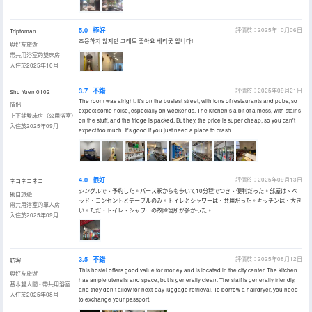
5.0
極好
評價於：2025年10月06日
Triptoman
조용하지 않지만 그래도 좋아요 베리굿 입니다!
與好友旅遊
帶共用浴室的雙床房
入住於2025年10月
3.7
不錯
評價於：2025年09月21日
Shu Yuen 0102
The room was alright. It's on the busiest street, with tons of restaurants and pubs, so
情侶
expect some noise, especially on weekends. The kitchen's a bit of a mess, with stains
上下鋪雙床房（公用浴室）
on the stuff, and the fridge is packed. But hey, the price is super cheap, so you can't
入住於2025年09月
expect too much. It's good if you just need a place to crash.
4.0
很好
評價於：2025年09月13日
ネコネコネコ
シングルで、予約した。パース駅からも歩いて10分程でつき、便利だった。部屋は、ベ
獨自旅遊
ッド、コンセントとテーブルのみ。トイレとシャワーは、共用だった。キッチンは、大き
帶共用浴室的單人房
い。ただ、トイレ、シャワーの故障箇所が多かった。
入住於2025年09月
3.5
不錯
評價於：2025年08月12日
訪客
This hostel offers good value for money and is located in the city center. The kitchen
與好友旅遊
has ample utensils and space, but is generally clean. The staff is generally friendly,
基本雙人間 - 帶共用浴室
and they don't allow for next-day luggage retrieval. To borrow a hairdryer, you need
入住於2025年08月
to exchange your passport.