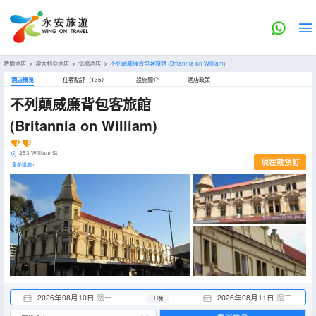
特價酒店
>
澳大利亞酒店
>
北橋酒店
>
不列顛威廉背包客旅館
(Britannia on William)
酒店概览
住客點評（135）
設施簡介
酒店政策
不列顛威廉背包客旅館
(Britannia on William)
253 William St
現在就預訂
全部設施>
2026年08月10日
週一
2026年08月11日
週二
1 晚