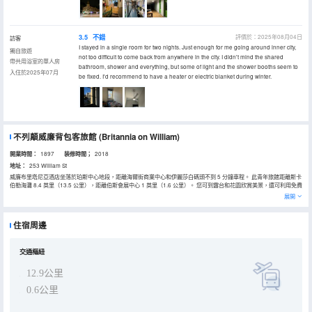
3.5
不錯
評價於：2025年08月04日
訪客
I stayed in a single room for two nights. Just enough for me going around inner city,
獨自旅遊
not too difficult to come back from anywhere in the city. I didn't mind the shared
帶共用浴室的單人房
bathroom, shower and everything, but some of light and the shower booths seem to
入住於2025年07月
be fixed. I'd recommend to have a heater or electric blanket during winter.
不列顛威廉背包客旅館
(Britannia on William)
開業時間：
1897
装修時間；
2018
地址：
253 William St
威廉布里塔尼亞酒店坐落於珀斯中心地段，距離海爾街商業中心和伊麗莎白碼頭不到 5 分鐘車程。 此青年旅館距離斯卡
伯勒海灘 8.4 英里（13.5 公里），距離伯斯會展中心 1 英里（1.6 公里）。 您可到露台和花園欣賞美景，還可利用免費
WiFi等服務和設施。此青年旅館的其他特色包括遊樂廳/遊戲室、公共區電視和旅遊/票務服務。 特色服務/設施包括乾洗/
展開
洗衣服務、24 小時前台服務和行李寄存。 酒店的 70 間客房定能讓您在旅途中找到家的舒適。在公用廚房中做飯。浴室
提供淋浴設施和吹風機。便利設施包括吊扇，部分日期提供客房服務；還可應要求提供微波爐。
住宿周邊
交通樞紐
12.9公里
0.6公里