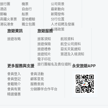
旅行團
機票
公司背景
酒店
自由行
最新動向
郵輪
船票
新聞發佈
高鐵火車票
當地體驗
分行位置
港玩港食
獨立包團
人才招聘及發展
私隱政策
旅遊資訊
旅遊服務
旅遊攻略
旅客須知
航班資料
旅遊保險
航空公司資料
旅遊禮券
惡劣天氣通知
旅遊短片
簽證及入境須知
電子印花
旅行團報名及責任細則
更多服務與支援
永安旅遊APP
會員登入
會員活動
會員登記
顧客意見
會籍簡介
服務查詢
會員有賞
分銷夥伴合作平台
精選優惠