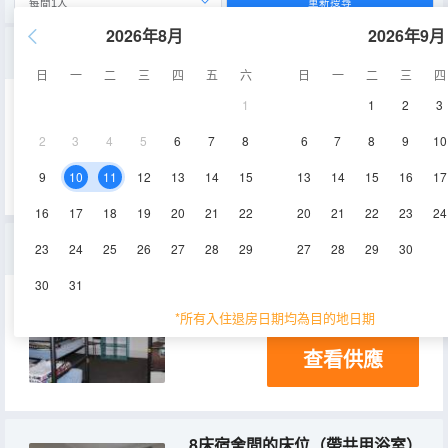
重新搜尋
2026年8月
2026年9月
基本雙人間 - 帶共用浴室
日
一
二
三
四
五
六
日
一
二
三
四
1
1
2
3
淋浴
2
3
4
5
6
7
8
6
7
8
9
10
查看供應
9
10
11
12
13
14
15
13
14
15
16
17
16
17
18
19
20
21
22
20
21
22
23
24
6床宿舍間的床位 - 帶共用浴室
23
24
25
26
27
28
29
27
28
29
30
30
31
淋浴
*所有入住退房日期均為目的地日期
查看供應
8床宿舍間的床位（帶共用浴室）