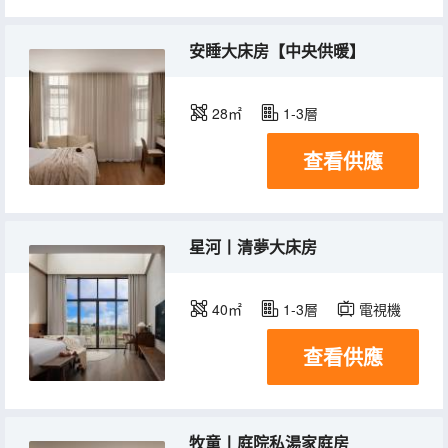
安睡大床房【中央供暖】
28㎡
1-3層
查看供應
星河丨清夢大床房
40㎡
1-3層
電視機
查看供應
牧童丨庭院私湯家庭房