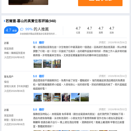
若爾蓋·暮山的真實住客評論(948)
4.7
4.7
4.7
4.7
99%
的人推薦
4.7
/5分
位置
清潔度
服務
設施
永安旅遊評價由真實酒店住客提供的評價。
5.0
極好
評價於：2026年08月06日
訪客
哦，這個酒店是我在這一次甘南旅行中最滿意的一個酒店，因為對於酒店很滿意，所以特意
家庭旅遊
調整了行程。從一天住一天變成了住兩天。店的硬件設施非常的好，然後工作人員非常的服
神鶴丨獨棟庭院套房
務熱情。非常推薦來甘南玩，尤其是若爾蓋蓋草原玩的夥伴來住這個酒店。
入住於2026年08月
5.0
極好
評價於：2026年08月04日
匿名用戶
酒店環境很不錯服務到位，免費升級了房型，體驗感好。 強烈推薦這家酒店贈送的免費旅
情侶
拍，強烈推薦攝影師小姐姐，人很有耐心，拍的很好看，抓拍的瞬間真的絕了，照片超級超
安睡大床房【中央供暖】
級超級好看！
入住於2026年08月
5.0
極好
評價於：2026年08月02日
訪客
服務很及時貼心，房間寬敞 有停車場（適合自駕過來的朋友） 由於我們到了就開始下雨，
家庭旅遊
酒店內就有咖啡廳，泳池和泡湯的，小朋友完全不會覺得無聊 室外也有小朋友玩耍區域，
朝聖丨聖潔大床房
鞦韆等 很適合親子出行～ 晚上就在酒店用餐 ，湯鍋很好吃！推薦土雞湯鍋 早餐也比較豐
入住於2026年08月
富，整體感覺很好！