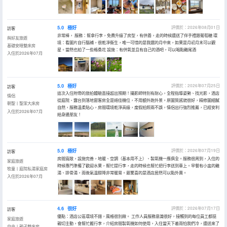
5.0
極好
評價於：2026年08月01日
訪客
非常棒， 服務：幫拿行李，免費升級了房型，有供養，走的時候還送了伴手禮跟葡萄糖 環
與好友旅遊
境：看圖片自行腦補，很乾凈衞生，唯一可惜的是我選的月中來，如果是月初月末可以觀
基礎安睡雙床房
星。當然也拍了一些格桑花 設施：有供氧並且有自己的酒吧，可以喝點雞尾酒
入住於2026年07月
5.0
極好
評價於：2026年07月25日
訪客
這次入住附帶的旅拍體驗直接超出預期！攝影師特別有耐心，全程指導姿勢、找光影，酒店
情侶
從庭院、露台到落地窗客房全是絕佳機位，不用額外跑外景。原圖質感就很好，精修圖細膩
朝聖丨聖潔大床房
自然，服務温柔貼心，房間環境乾淨高級，度假拍照兩不誤，情侶出行強烈推薦，已經安利
入住於2026年07月
給身邊朋友！
5.0
極好
評價於：2026年07月19日
訪客
房間寬敞，設施完善，地暖、空調（基本用不上）、製氧機一應俱全。服務很周到，入住的
家庭旅遊
時候專門準備了歡迎水果，幫忙提行李，走的時候也幫忙把行李送到車上。早餐有小盅的雞
牧童丨庭院私湯家庭房
湯、排骨湯，雨後氣温驟降非常暖胃。最驚喜的是酒店居然可以點外賣。
入住於2026年07月
4.6
很好
評價於：2026年07月17日
訪客
優點：酒店公區環境不錯，風格很別緻。 工作人員服務意識很好，接觸到的每位員工都挺
家庭旅遊
親切主動，會幫忙搬行李，介紹房間製氧機如何使用，入住當天下着雨怕我們冷，還送來了
自由丨親子雙床房