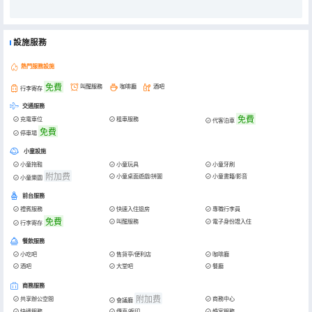
1v1專屬管家，給您貼心服務。24小時前台營業，可代客泊車，免費行李寄存。擁有送餐服務、叫醒服務，提供各種消
耗品補給。【美食豐富】餐食品類多樣，不僅有草原特色烤全羊可預約，也有特色犛牛肉可品嚐，此外還有其他烤串、
炒菜、湯鍋等可供選擇。
設施服務
熱門服務設施
免費
叫醒服務
咖啡廳
酒吧
行李寄存
交通服務
免費
充電車位
租車服務
代客泊車
免費
停車場
小童設施
小童拖鞋
小童玩具
小童牙刷
附加费
小童桌面遊戲/拼圖
小童書籍/影音
小童樂園
前台服務
禮賓服務
快速入住退房
專職行李員
免費
叫醒服務
電子身份證入住
行李寄存
餐飲服務
小吃吧
售貨亭/便利店
咖啡廳
酒吧
大堂吧
餐廳
商務服務
附加费
共享辦公空間
商務中心
會議廳
快遞服務
傳真/複印
婚宴服務