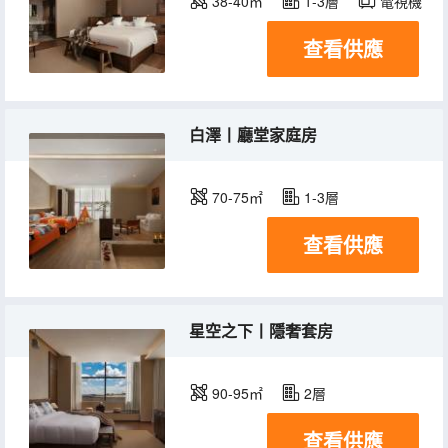
38-40㎡
1-3層
電視機
查看供應
白澤丨廳堂家庭房
70-75㎡
1-3層
查看供應
星空之下丨隱奢套房
90-95㎡
2層
查看供應