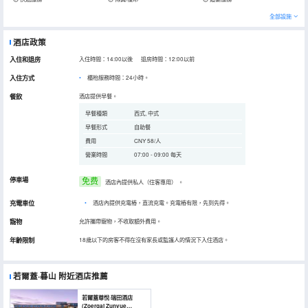
全部設施
酒店政策
入住和退房
入住時間：14:00以後 退房時間：12:00以前
入住方式
櫃枱服務時間：24小時。
餐飲
酒店提供早餐。
早餐種類
西式, 中式
早餐形式
自助餐
費用
CNY 58/人
營業時間
07:00 - 09:00 每天
停車場
免费
酒店內提供私人（住客專用）
。
充電車位
•
酒店內提供充電樁，直流充電。充電樁有限，先到先得。
寵物
允許攜帶寵物，不收取額外費用。
年齡限制
18歲以下的房客不得在沒有家長或監護人的情況下入住酒店。
若爾蓋·暮山
附近酒店推薦
若爾蓋尊悅·瑞田酒店
(Zoergai Zunyue