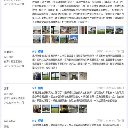
取暖器。 洗衣房配有洗衣液和無紡布袋子。早餐品種不多，但有燉盅，挺好喝。 不足：我
入住於2026年07月
住的這個房型不在主樓，在最角落的兩幢獨棟的一樓，衞生間外邊就是酒店圍牆，圍牆外面
就是一個牛棚（圖8圖14）。入住的時候發現衞生間窗戶是開着通風的狀態，一股濃重的牛
棚的異味飄進來，發現後就立馬關了窗，我還把房間的香薰擺到衞生間，遺憾的是異味直到
第二天退房都沒消掉。本來就是看中房間私湯能面對着大片草原才訂的這個房型，實際體驗
下來發現需要很挑角度才能不拍到那個牛棚，有點失望。
5.0
極好
評價於：2026年07月17日
linger27
專門為旅拍訂的這家酒店，完全沒有踩雷！頂層露台視野絕佳，日落時分拍照氛圍感直接拉
家庭旅遊
滿，客房超大落地窗直麪風景，室內軟裝精緻很適合拍居家感寫真。旅拍攝影師審美在線，
白澤丨廳堂家庭房
構圖專業，拍攝節奏輕鬆不趕時間，送的底片數量充足，住宿服務細緻周到，住得舒服還收
入住於2026年07月
穫超多美照，度假首選！
5.0
極好
評價於：2026年07月16日
訪客
單獨誇旅拍服務真的太驚喜了！攝影師特別會找角度和光影，全程耐心引導動作，完全不用
家庭旅遊
擔心不會擺姿勢。酒店各個取景地他都爛熟於心，抓拍很自然，沒有僵硬擺拍，底片全部贈
蒼穹丨庭院私湯套房
送，原圖就很好看，精修細膩高級，全程拍攝氛圍輕鬆舒服，一次超滿意的旅拍體驗！
入住於2026年07月
5.0
極好
評價於：2026年07月14日
ArrowCao
預訂的雙廳套房，房間裏設施齊全，在若爾蓋竟然沒有那麼好的酒店，像回到家的感覺。
情侶