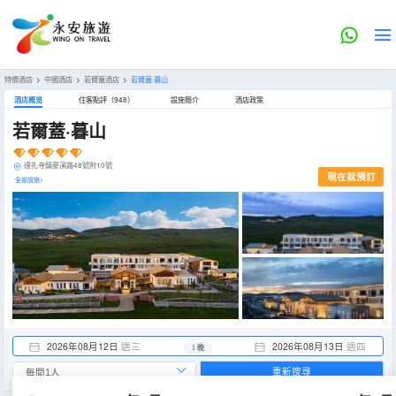
特價酒店
>
中國酒店
>
若爾蓋酒店
>
若爾蓋·暮山
酒店概览
住客點評（948）
設施簡介
酒店政策
若爾蓋·暮山
達扎寺鎮麥溪路48號附10號
現在就預訂
全部設施>
2026年08月12日
週三
2026年08月13日
週四
1 晚
重新搜尋