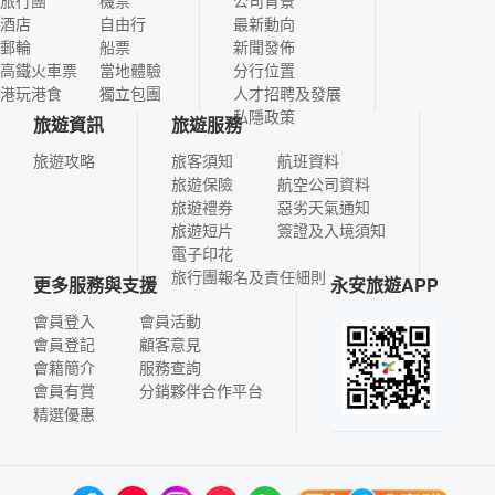
旅行團
機票
公司背景
酒店
自由行
最新動向
郵輪
船票
新聞發佈
高鐵火車票
當地體驗
分行位置
港玩港食
獨立包團
人才招聘及發展
私隱政策
旅遊資訊
旅遊服務
旅遊攻略
旅客須知
航班資料
旅遊保險
航空公司資料
旅遊禮券
惡劣天氣通知
旅遊短片
簽證及入境須知
電子印花
旅行團報名及責任細則
更多服務與支援
永安旅遊APP
會員登入
會員活動
會員登記
顧客意見
會籍簡介
服務查詢
會員有賞
分銷夥伴合作平台
精選優惠