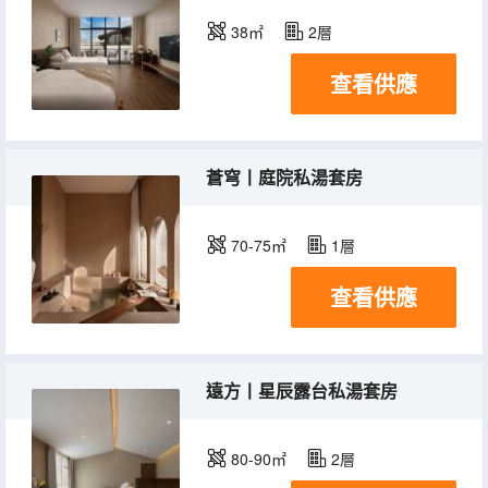
38㎡
2層
查看供應
蒼穹丨庭院私湯套房
70-75㎡
1層
查看供應
遠方丨星辰露台私湯套房
80-90㎡
2層