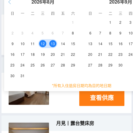
2026年8月
2026年9月
曠野之上丨雙廳套房
日
一
二
三
四
五
六
日
一
二
三
四
1
1
2
3
95-100㎡
2-3層
2
3
4
5
6
7
8
6
7
8
9
10
查看供應
9
10
11
12
13
14
15
13
14
15
16
17
16
17
18
19
20
21
22
20
21
22
23
24
基礎安睡雙床房
23
24
25
26
27
28
29
27
28
29
30
30
31
28㎡
1-3層
*所有入住退房日期均為目的地日期
查看供應
月見丨露台雙床房