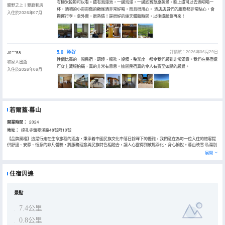
有極米投影可以看。還有泡澡池，一邊泡澡，一邊欣賞草原美景。晚上還可以去酒吧喝一
曠野之上丨雙廳套房
杯，酒吧的小哥哥做的雞尾酒非常好喝，而且很用心。 酒店店員們的服務都非常貼心，會
入住於2026年07月
搬運行李，拿外賣，很熱情！是很好的幾天體驗時間，以後還願意再來！
5.0
極好
評價於：2026年06月29日
J0***58
性價比高的一間民宿，環境、服務、設備、整潔度⋯都令我們感到非常滿意。我們在民宿還
和家人出遊
可穿上藏服拍攝，真的非常有意思。這間民宿真的令人有賓至如歸的感覺。
入住於2026年06月
若爾蓋·暮山
開業時間：
2024
地址：
達扎寺鎮麥溪路48號附10號
【品牌風格】這是行走在生命旅程的酒店，秉承着中國民族文化中落日餘暉下的優雅，我們意在為每一位入住的旅客提
供舒適、安靜、愜意的非凡體驗，將服務理念與民族特色相融合，讓人心靈得到放鬆淨化、身心愉悅。暮山映雪·私湯別
院(若爾蓋西部牧場店)立足在草原之上，將草原民族風情與現代休閒風格相結合，整體唯美、温馨，致力於打造換了美
展開
好的理想境地，是休閒旅遊的良好去處。【若爾蓋濕地】靠近若爾蓋濕地，距離若爾蓋國家濕地公園，駕車7分鐘即可
到達【酒店硬件】無邊的草原風光，為你帶來不一樣的風景。超絕房間觀景體驗，格桑花、薰衣草和藍天草原一起映入
眼簾，讓你在房間就能觀賞到草原美景。酒店房間按需配備吸氧機、加濕器、負離子吹風機、帳篷木馬、4k影院，滿足
住宿周邊
顧客各種生活需要。泰國乳膠床墊為您打造一個舒適的入睡條件。大廳配備電梯，入住出行更加便利。私人停車場設有
充電車位，為自駕出行創造良好條件。免費温泉為您消除疲憊，更有房間配備私湯，提供桑拿服務，配以酒店提供的香
氛泡泡球，可以盡情享受温泉帶來的療愈，給顧客愉悅感和舒適感兼具的旅行體驗。針對家庭出遊的旅客，我們也有兒
童樂園可供小朋友盡情玩樂。此外還提供豐富的娛樂休閒設施，健身器材、棋牌室、咖啡廳、花園應有盡有，為顧客提
景點
供各種放鬆方式，是休閒度假的不二選擇。【特色藏服體驗】提供免費藏服試穿，感受民族文化特色，滿足拍照打卡需
求。【湯池泡泉】提供免費温泉，不同房間配備私湯，並提供桑拿體驗，不管是親子出遊還是朋友相伴，都能擁有舒適
7.4公里
愜意的休閒體驗。【篝火晚會】不定時舉辦篝火晚會，讓您身臨其境感受草原民族風情。【縱享美景】院外草原、院內
繁花，都能在房間一覽而盡，不出酒店即可欣賞草原美景。【酒店特色設施】免費温泉，房間觀景，充電車位，咖啡
0.8公里
廳，戶外傢俱，棋牌室，健身房，桑拿浴室，圖書室，兒童樂園。【貼心服務】入住即可享受minibar免費飲品。配備