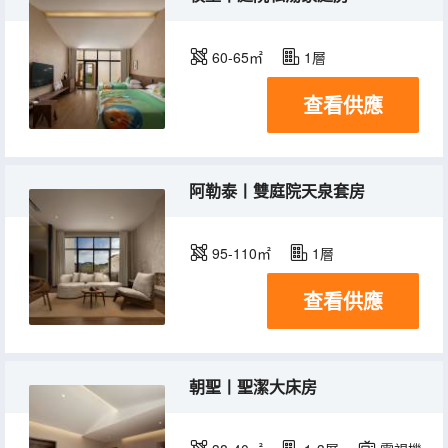
60-65㎡
1層
查看供應
阿勒泰丨雙庭院天泉套房
95-110㎡
1層
查看供應
朝聖丨聖潔大床房