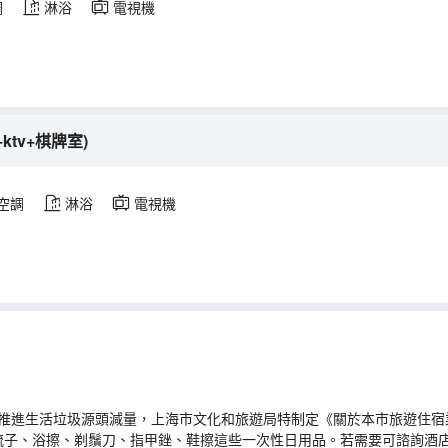
調
淋浴
電視機
ktv+棋牌室)
空調
淋浴
電視機
推進生活垃圾源頭減量，上海市文化和旅遊局特制定《關於本市旅遊住宿業
梳子、浴擦、剃鬚刀、指甲銼、鞋擦這些一次性日用品。若需要可諮詢酒