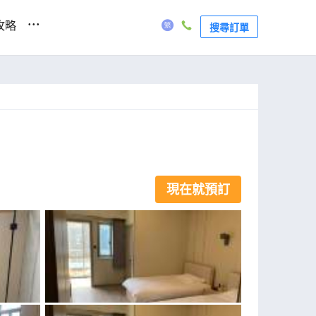
...
攻略
搜尋訂單
現在就預訂