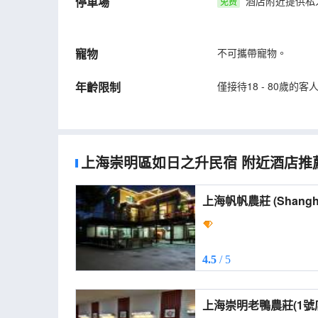
停車場
酒店附近提供私
免费
寵物
不可攜帶寵物。
年齡限制
僅接待18 - 80歲的
上海崇明區如日之升民宿
附近酒店推
上海帆帆農莊 (S
4.5
/ 5
上海崇明老鴨農莊(1號店) (Shanghai Chong