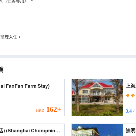
人（住客專用）
。
客人辦理入住。
薦
hanghai FanFan Farm Stay)
162+
HKD
3.4
/
ming
崇明島竹林小院