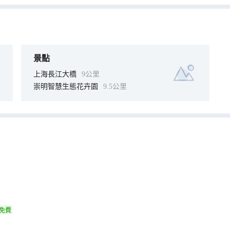
景點
上海長江大橋
9公里
崇明智慧生態花卉園
9.5公里
免費