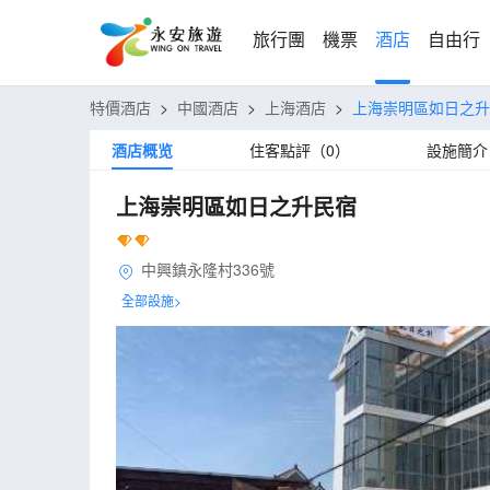
旅行團
機票
酒店
自由行
特價酒店
>
中國酒店
>
上海酒店
>
上海崇明區如日之升
酒店概览
住客點評（0）
設施簡介
上海崇明區如日之升民宿
中興鎮永隆村336號
全部設施>