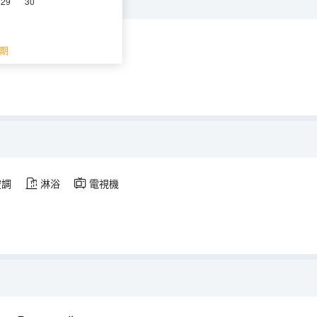
29
30
空調
淋浴
電視機
期
空調
淋浴
電視機