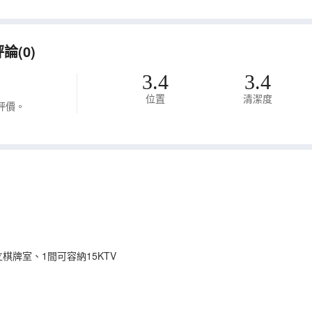
(0)
3.4
3.4
位置
清潔度
評價。
棋牌室、1間可容納15KTV