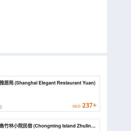
上海雅居苑 (Shanghai Elegant Restaurant Yuan)
237+
 5
HKD
民宿 (Chongming Island Zhulin