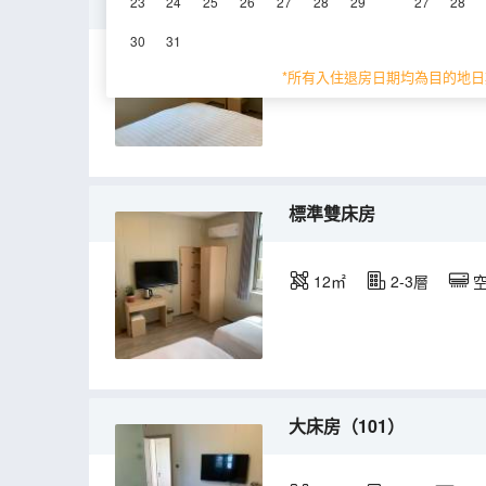
標準大床房
23
24
25
26
27
28
29
27
28
30
31
13㎡
2-3層
*所有入住退房日期均為目的地日
標準雙床房
12㎡
2-3層
大床房（101）