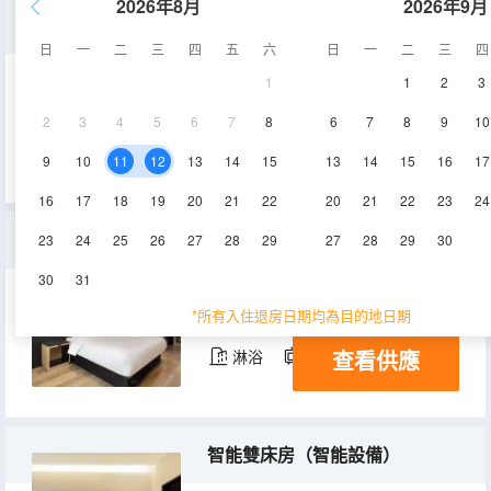
2026年8月
2026年9月
日式榻榻米房（100寸巨幕投影+智能馬桶 +深度睡眠床墊）
日
一
二
三
四
五
六
日
一
二
三
四
1
1
2
3
22-26㎡
4-6層
空調
2
3
4
5
6
7
8
6
7
8
9
10
查看供應
淋浴
電視機
9
10
11
12
13
14
15
13
14
15
16
17
16
17
18
19
20
21
22
20
21
22
23
24
豪華套房
23
24
25
26
27
28
29
27
28
29
30
30
31
30-35㎡
6,8層
空調
*所有入住退房日期均為目的地日期
查看供應
淋浴
電視機
智能雙床房（智能設備）