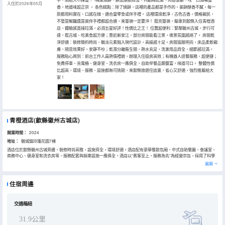
入住於2026年05月
香，地道味超正宗 。 各色糕點：除了燒餅，店裡的產品都是手作的。茶餅酥香不膩，每一
款都用料實在、口感在線，適合當零食或伴手禮。 店裡環境乾淨，古色古香，價格親民，
不管是解饞還是買伴手禮都超合適，來篁嶺一定要沖！ 逛完篁嶺，驅車到歙縣入住青橙酒
店，體驗感直接拉滿，必須五星好評！性價比之王！ 位置超便利：緊鄰徽州古城，步行可
達，逛古城、吃美食超方便；靠近新安江，部分房間能看江景，夜景氛圍感絕了。 房間乾
淨舒適：裝修簡約時尚，徽派元素融入現代設計，高級感十足。房間寬敞明亮，床品柔軟親
膚，隔音效果好，安靜不吵；乾濕分離衞生間，熱水充足，洗漱用品齊全，細節感拉滿。
服務貼心周到：前台工作人員熱情禮貌，辦理入住退房高效；有機器人送餐服務，超便捷；
免費停車、充電樁、健身室、洗衣房一應俱全，自助早餐品類豐富，味道可口。 整體性價
比超高，環境、服務、設施都無可挑剔，來歙縣旅遊住這裏，省心又舒適，強烈推薦給大
家！
青橙酒店(歙縣徽州古城店)
開業時間：
2024
地址：
徽城鎮玲瓏花園7棟
酒店位於歙縣徽州古城旁邊，裝修時尚高雅，設施齊全，環境舒適。酒店配有豪華餐飲包廂、中式自助餐廳、會議室、
商務中心、健身室和洗衣房等，服務配套與娛樂設施一應俱全。酒店以“賓客至上，服務為先”為經營宗旨，採用了科學
的經營機制和管理方法，不斷追求卓越，無論商務、宴會、休閒、娛樂，都是您的理想之選。酒店歡迎您的下榻。
展開
住宿周邊
交通樞紐
31.9公里