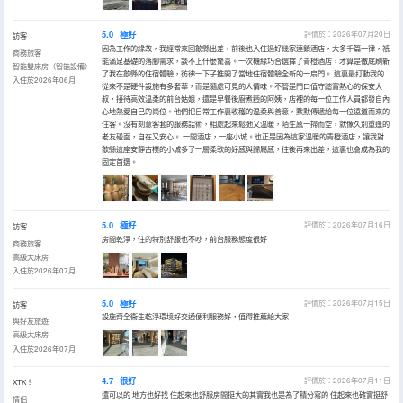
5.0
極好
評價於：2026年07月20日
訪客
因為工作的緣故，我經常來回歙縣出差，前後也入住過好幾家連鎖酒店，大多千篇一律，衹
商務旅客
能滿足基礎的落腳需求，談不上什麼驚喜。一次機緣巧合選擇了青橙酒店，才算是徹底刷新
智能雙床房（智能設備）
了我在歙縣的住宿體驗，彷彿一下子推開了當地住宿體驗全新的一扇門。 這裏最打動我的
入住於2026年06月
從來不是硬件設施有多奢華，而是隨處可見的人情味。不管是門口值守踏實熱心的保安大
叔，接待高效温柔的前台姑娘，還是早餐後廚煮麪的阿姨，店裡的每一位工作人員都發自內
心地熱愛自己的崗位。他們把日常工作裏收穫的温柔與善意，默默傳遞給每一位遠道而來的
住客。沒有刻意客套的服務話術，相處起來鬆弛又温暖，陌生感一掃而空，就像久別重逢的
老友碰面，自在又安心。 一間酒店，一座小城。也正是因為這家温暖的青橙酒店，讓我對
歙縣這座安靜古樸的小城多了一層柔軟的好感與歸屬感，往後再來出差，這裏也會成為我的
固定首選。
5.0
極好
評價於：2026年07月16日
訪客
房間乾淨，住的特別舒服也不吵，前台服務態度很好
商務旅客
高級大床房
入住於2026年07月
5.0
極好
評價於：2026年07月15日
訪客
設施齊全衞生乾淨環境好交通便利服務好，值得推薦給大家
與好友旅遊
高級大床房
入住於2026年07月
4.7
很好
評價於：2026年07月11日
XTK！
還可以的 地方也好找 住起來也舒服房間挺大的其實我也是為了積分寫的 住起來也確實挺舒
情侶