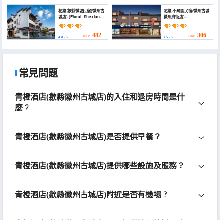
花築·歙縣微城民宿(徽州古
花築·不疏園民宿(徽州古城
城店) (Floral · Shexian
徽州府衙店)
Weicheng Homestay
(Floral Hotel·Bu Shu
(Huizhou Ancient City))
Yuan Hotel (Huizhou
Ancient Town, Huizhou
482+
306+
HKD
HKD
4.8
/ 5
4.5
/ 5
Prefectural
Government Office
Store))
常見問題
青橙酒店(歙縣徽州古城店)的入住和退房時間是什
麼？
青橙酒店(歙縣徽州古城店)是否提供早餐？
青橙酒店(歙縣徽州古城店)提供哪些設施及服務？
青橙酒店(歙縣徽州古城店)附近是否有機場？