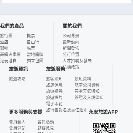
我們的產品
關於我們
旅行團
機票
公司背景
酒店
自由行
最新動向
郵輪
船票
新聞發佈
高鐵火車票
當地體驗
分行位置
港玩港食
獨立包團
人才招聘及發展
私隱政策
旅遊資訊
旅遊服務
旅遊攻略
旅客須知
航班資料
旅遊保險
航空公司資料
旅遊禮券
惡劣天氣通知
旅遊短片
簽證及入境須知
電子印花
旅行團報名及責任細則
更多服務與支援
永安旅遊APP
會員登入
會員活動
會員登記
顧客意見