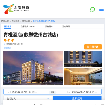
特價酒店
>
中國酒店
>
歙縣酒店
>
青橙酒店(歙縣徽州古城店)
酒店概览
住客點評（909）
設施簡介
酒店政策
青橙酒店(歙縣徽州古城店)
徽城鎮玲瓏花園7棟
現在就預訂
全部設施>
2026年08月11日
週二
2026年08月12日
週三
1 晚
重新搜尋