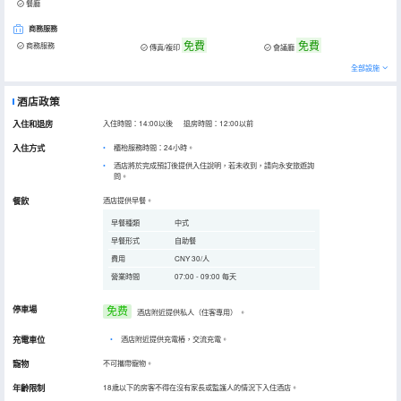
餐廳
商務服務
免費
免費
商務服務
傳真/複印
會議廳
全部設施
酒店政策
入住和退房
入住時間：14:00以後 退房時間：12:00以前
入住方式
櫃枱服務時間：24小時。
酒店將於完成預訂後提供入住說明，若未收到，請向永安旅遊詢
問。
餐飲
酒店提供早餐。
早餐種類
中式
早餐形式
自助餐
費用
CNY 30/人
營業時間
07:00 - 09:00 每天
停車場
免费
酒店附近提供私人（住客專用）
。
充電車位
•
酒店附近提供充電樁，交流充電。
寵物
不可攜帶寵物。
年齡限制
18歲以下的房客不得在沒有家長或監護人的情況下入住酒店。