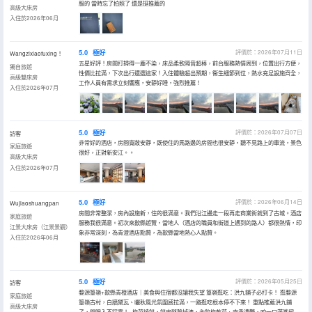
服的 當時忘了拍照了 還是挺推薦的
高級大床房
入住於2026年06月
5.0
極好
評價於：2026年07月11日
Wangzixiaofuxing！
五星好評！房間打掃得一塵不染，床品柔軟隔音超棒，前台服務熱情周到，位置出行方便，
獨自旅遊
性價比拉滿，下次出行還選這家！入住體驗超出預期，衞生細節到位，熱水充足設施齊全，
高級雙床房
工作人員有需求立刻響應，安靜好睡，強烈推薦！
入住於2026年07月
5.0
極好
評價於：2026年07月07日
訪客
非常好的酒店，房間寬敞安靜，既使住的馬路邊的房間也很安靜，聽不見路上的車流，景色
家庭旅遊
很好，正對新安江。。
高級大床房
入住於2026年07月
5.0
極好
評價於：2026年06月14日
Wujiaoshuangpan
房間非常整潔，房內設施新，住的很滿意。我們沿江邊走一段再走商業街就到了古城。酒店
家庭旅遊
服務我很滿意。初次來歙縣遊覽，當地人（酒店的職員和街道上遇到的路人）都很熱情，印
江景大床房（江景景觀）
象非常深刻，為青澄酒店點贊，為歙縣當地熱心人點贊。
入住於2026年06月
5.0
極好
評價於：2026年05月25日
訪客
婺源篁嶺+歙縣青橙酒店｜美食與住宿都沒讓我失望 篁嶺逛吃：洪九鋪子必打卡！ 逛婺源
家庭旅遊
篁嶺古村，白牆黛瓦、曬秋風光氛圍感拉滿，一路逛吃根本停不下來！ 重點推薦洪九鋪
高級大床房
子，閉眼入不踩雷！ -梅菜燒餅，餅皮酥脆掉渣，內餡梅乾菜、肉香濃鬱，咬一口滿嘴留