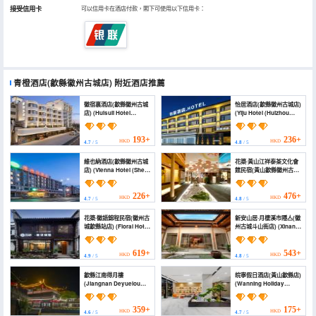
接受信用卡
可以信用卡在酒店付款，閣下可使用以下信用卡：
青橙酒店(歙縣徽州古城店)
附近酒店推薦
徽宿裏酒店(歙縣徽州古城
怡居酒店(歙縣徽州古城店)
店) (Huisuli Hotel
(Yiju Hotel (Huizhou
(Shexian Huizhou
Ancient City Branch,
Ancient City))
Jixian County))
193+
236+
HKD
HKD
4.7
/ 5
4.8
/ 5
維也納酒店(歙縣徽州古城
花築·黃山江祥泰茶文化會
店) (Vienna Hotel (She
館民宿(黃山歙縣徽州古城
County Huizhou Old
店) (Floral Hotel ·
Town))
Jiangxiangtai Tea
Culture Hall hotel
226+
476+
HKD
HKD
4.7
/ 5
4.8
/ 5
(Huizhou Ancient City))
花築·徽語錦程民宿(徽州古
新安山居·月棲溪市隱亼(徽
城歙縣站店) (Floral Hotel
州古城斗山街店) (Xinan
·Huayu Jincheng Hotel)
Hermitage Ancient
House Hotel)
619+
543+
HKD
HKD
4.9
/ 5
4.8
/ 5
歙縣江南得月樓
皖寧假日酒店(黃山歙縣店)
(Jiangnan Deyuelou
(Wanning Holiday
Hotel)
Hotel)
359+
175+
HKD
HKD
4.6
/ 5
4.7
/ 5