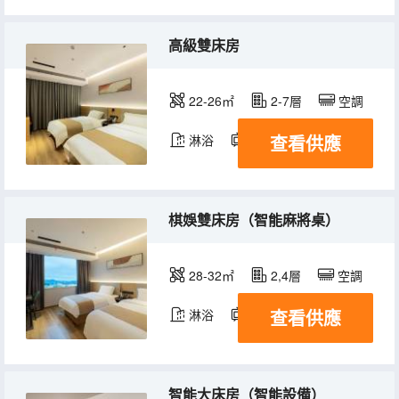
高級雙床房
22-26㎡
2-7層
空調
查看供應
淋浴
電視機
棋娛雙床房（智能麻將桌）
28-32㎡
2,4層
空調
查看供應
淋浴
電視機
智能大床房（智能設備）