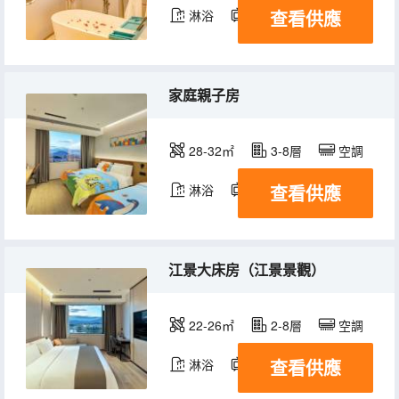
查看供應
淋浴
電視機
家庭親子房
28-32㎡
3-8層
空調
查看供應
淋浴
電視機
江景大床房（江景景觀）
22-26㎡
2-8層
空調
查看供應
淋浴
電視機