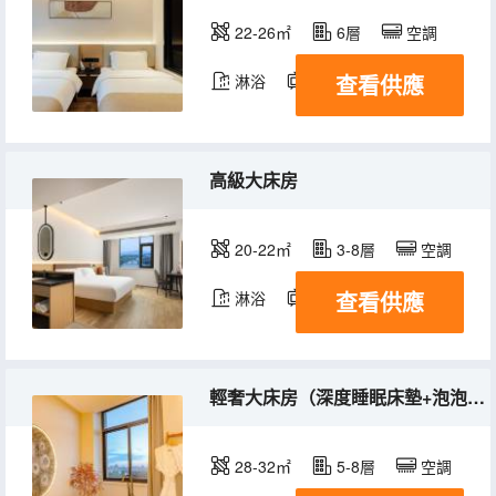
22-26㎡
6層
空調
查看供應
淋浴
電視機
高級大床房
20-22㎡
3-8層
空調
查看供應
淋浴
電視機
輕奢大床房（深度睡眠床墊+泡泡浴缸+智能馬桶）
28-32㎡
5-8層
空調