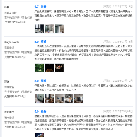
4.7
很好
評價於：2026年07月12日
訪客
床品柔軟無異味，衞生間乾濕分離、熱水充足。工作人員熱情有禮貌，辦理入住高效快捷。
與好友旅遊
頂樓露台拍照出片，配套停車充電設施齊全，整體性價比超高，不管結伴還是自駕出行都很
雲·時光雙床房（陽台小憩
合適
+拍照出片）
入住於2026年07月
5.0
極好
評價於：2026年07月11日
Single-Noble
一時興起直接改道來歙縣，真是沒來錯。酒店保安大爺的積極熱情讓我猝不及防了都，沖大
家庭旅遊
爺就值得五星好評了。前台小姑娘們的態度也很好，實惠的房價，超值的體驗～大家可以放
雲·零壓雙床房（零壓床墊
心選擇哦～PS：臭鱖魚確實越吃越好吃！但是真的臭！邊吃邊趕蒼蠅的地步～PPS：千萬
+洗手液）
入住於2026年06月
別去嘗試毛豆腐…兩次都是想嘔吐的感覺…
5.0
極好
評價於：2026年07月10日
訪客
停車方便，離江邊近，夜景眼前，江景很美，態度衞生好，早餐可以，離古城晚飯後散步似
商務旅客
就可到達，小花台很有意思，洗衣方便
雲·零壓雙床房（零壓床墊
+洗手液）
入住於2026年07月
5.0
極好
評價於：2026年05月07日
匿名用戶
整體入住體驗特別舒心，店內環境衞生做得十分到位，各個角落都打掃得乾乾淨淨。房間佈
獨自旅遊
局合理通透，居住安靜不嘈雜，能很好地緩解旅途疲憊。前台工作人員辦理入住退房效率很
雲·零壓雙床房（零壓床墊
高，服務態度禮貌又專業。酒店交通出行便利，周邊餐飲配套完善，對於出行辦公、短途旅
+洗手液）
入住於2026年05月
行都十分友好。價格實惠性價比超高，是來歙縣住宿的優選，體驗感滿分！