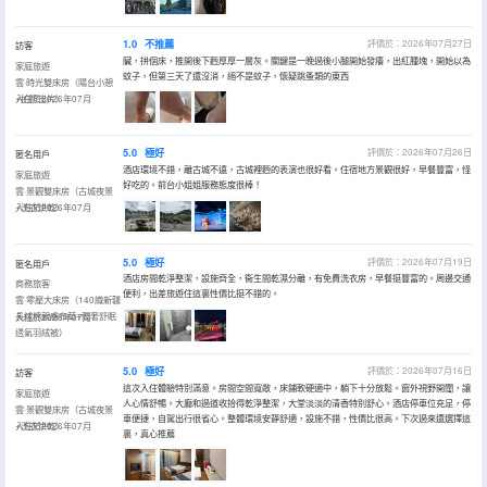
1.0
不推薦
評價於：2026年07月27日
訪客
臟，拼個床，推開後下麪厚厚一層灰。關鍵是一晚過後小腿開始發癢，出紅腫塊，開始以為
家庭旅遊
蚊子，但第三天了還沒消，絕不是蚊子，懷疑跳蚤類的東西
雲·時光雙床房（陽台小憩
+拍照出片）
入住於2026年07月
5.0
極好
評價於：2026年07月26日
匿名用戶
酒店環境不錯，離古城不遠，古城裡麪的表演也很好看。住宿地方景觀很好，早餐豐富，怪
家庭旅遊
好吃的。前台小姐姐服務態度很棒！
雲·景觀雙床房（古城夜景
+洗衣烘乾）
入住於2026年07月
5.0
極好
評價於：2026年07月19日
匿名用戶
酒店房間乾淨整潔，設施齊全，衞生間乾濕分離，有免費洗衣房，早餐挺豐富的。周邊交通
商務旅客
便利，出差旅遊住這裏性價比挺不錯的。
雲·零壓大床房（140織新疆
長絨棉親膚布草+輕奢舒眠
入住於2026年07月
透氣羽絨被）
5.0
極好
評價於：2026年07月16日
訪客
這次入住體驗特別滿意。房間空間寬敞，床鋪軟硬適中，躺下十分放鬆。窗外視野開闊，讓
家庭旅遊
人心情舒暢。大廳和過道收拾得乾淨整潔，大堂淡淡的清香特別舒心。酒店停車位充足，停
雲·景觀雙床房（古城夜景
車便捷，自駕出行很省心。整體環境安靜舒適，設施不錯，性價比很高。下次過來還選擇這
+洗衣烘乾）
入住於2026年07月
裏，真心推薦