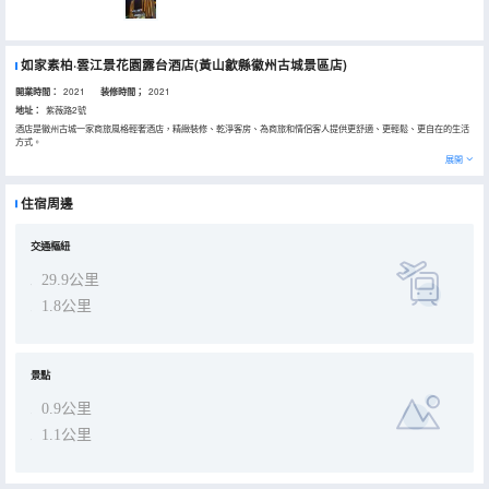
如家素柏·雲江景花園露台酒店(黃山歙縣徽州古城景區店)
開業時間：
2021
装修時間；
2021
地址：
紫薇路2號
酒店是徽州古城一家商旅風格輕奢酒店，精緻裝修、乾淨客房、為商旅和情侶客人提供更舒適、更輕鬆、更自在的生活
方式。
酒店位於四大文化古城歙縣黃山中路，距離歙縣北站約10公里，距離歙縣火車站約1.8公里，緊鄰歙縣第二人民醫院約
展開
400米，步行約5分鐘即可到達。
酒店交通便利,乘坐歙縣2路公交車可直達徽州古城，古城遊客中心，藝術品市場，鮑家花園，牌坊羣。乘坐屯歙公交專
線6001或6002可直達屯溪老街，黃山市風景區等等。乘坐公交車可直達新安江山水畫廊景區。
住宿周邊
酒店客房布草一客一換，高温消毒。您有任何需求可24小時致電或微信，我們都會為您及時解決，風裏、雨裏、如家素
柏雲全體員工恭候您的到來！
交通樞紐
29.9公里
1.8公里
景點
0.9公里
1.1公里