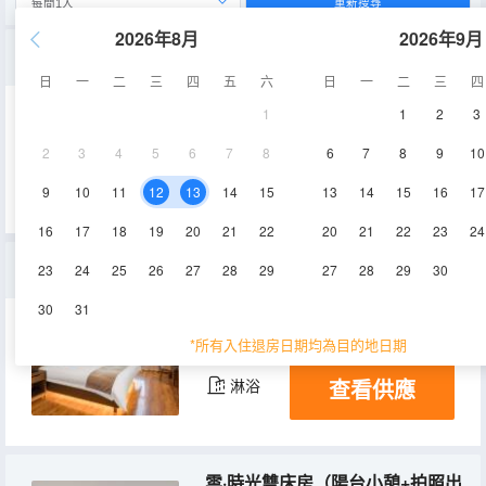
重新搜尋
2026年8月
2026年9月
雲·温馨家庭房（兒童帳篷+兒童洗漱）
日
一
二
三
四
五
六
日
一
二
三
四
1
1
2
3
25㎡
3層
空調
2
3
4
5
6
7
8
6
7
8
9
10
查看供應
9
10
11
12
13
14
15
13
14
15
16
17
16
17
18
19
20
21
22
20
21
22
23
24
雲·徽韻大套房（休閒客廳+茶具配備）
23
24
25
26
27
28
29
27
28
29
30
30
31
30㎡
3-4層
空調
*所有入住退房日期均為目的地日期
查看供應
淋浴
雲·時光雙床房（陽台小憩+拍照出片）