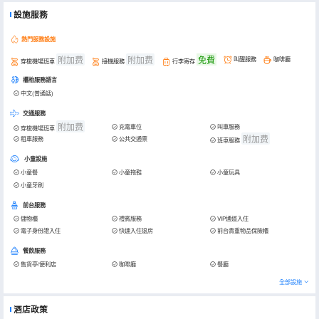
設施服務
熱門服務設施
附加费
附加费
免費
叫醒服務
咖啡廳
穿梭機場班車
接機服務
行李寄存
櫃枱服務語言
中文(普通話)
交通服務
附加费
充電車位
叫車服務
穿梭機場班車
附加费
租車服務
公共交通票
班車服務
小童設施
小童餐
小童拖鞋
小童玩具
小童牙刷
前台服務
儲物櫃
禮賓服務
VIP通道入住
電子身份證入住
快速入住退房
前台貴重物品保險櫃
餐飲服務
售貨亭/便利店
咖啡廳
餐廳
全部設施
酒店政策