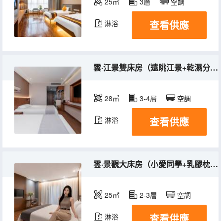
25㎡
3層
空調
查看供應
淋浴
雲·江景雙床房（遠眺江景+乾濕分離）
28㎡
3-4層
空調
查看供應
淋浴
雲·景觀大床房（小愛同學+乳膠枕芯）
25㎡
2-3層
空調
查看供應
淋浴