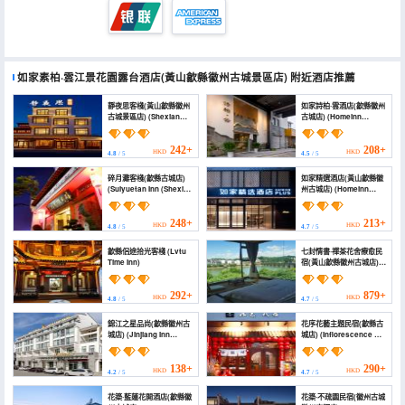
如家素柏·雲江景花園露台酒店(黃山歙縣徽州古城景區店)
附近酒店推薦
靜夜思客棧(黃山歙縣徽州
如家詩柏·雲酒店(歙縣徽州
古城景區店) (Shexian
古城店) (Homeinn
Nostalgia inn)
Skyl'ne Yun Hotel (She
County Huizhou
Ancient City))
242+
208+
HKD
HKD
4.8
/ 5
4.5
/ 5
碎月灘客棧(歙縣古城店)
如家精選酒店(黃山歙縣徽
(Suiyuetan Inn (Shexian
州古城店) (Homeinn
Ancient City))
Plus(Huangshan
Shexian Huizhou
Ancient City Branch))
248+
213+
HKD
HKD
4.8
/ 5
4.7
/ 5
歙縣侶途拾光客棧 (Lvtu
七封情書·禪茶花舍療愈民
Time Inn)
宿(黃山歙縣徽州古城店)
(Qifeng Love Letter
Hotel (Huangshan
Jixian Huizhou Ancient
292+
879+
HKD
HKD
4.8
/ 5
4.7
/ 5
City Branch))
錦江之星品尚(歙縣徽州古
花序花藝主題民宿(歙縣古
城店) (Jinjiang Inn
城店) (Inflorescence &
Select (She County
Floriculture Theme
Huizhou Ancient City))
Guesthouse(Yi County
Old Town))
138+
290+
HKD
HKD
4.2
/ 5
4.7
/ 5
花築·藍蓮花開酒店(歙縣徽
花築·不疏園民宿(徽州古城