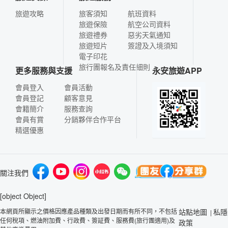
旅遊攻略
旅客須知
航班資料
旅遊保險
航空公司資料
旅遊禮券
惡劣天氣通知
旅遊短片
簽證及入境須知
電子印花
旅行團報名及責任細則
更多服務與支援
永安旅遊APP
會員登入
會員活動
會員登記
顧客意見
會籍簡介
服務查詢
會員有賞
分銷夥伴合作平台
精選優惠
關注我們
[object Object]
本網頁所顯示之價格因應產品種類及出發日期而有所不同，不包括
站點地圖
私隱
|
任何稅項、燃油附加費、行政費、簽証費、服務費(旅行團適用)及
政策