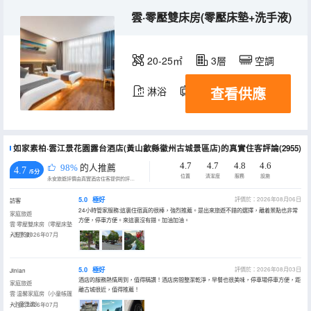
雲·零壓雙床房(零壓床墊+洗手液)
20-25㎡
3層
空調
查看供應
淋浴
電視機
如家素柏·雲江景花園露台酒店(黃山歙縣徽州古城景區店)的真實住客評論(2955)
4.7
4.7
4.8
4.6
98%
的人推薦
4.7
/5分
位置
清潔度
服務
設施
永安旅遊評價由真實酒店住客提供的評價。
5.0
極好
評價於：2026年08月06日
訪客
24小時管家服務:這裏住宿真的很棒，強烈推薦。是出來旅遊不錯的選擇，離着景點也非常
家庭旅遊
方便，停車方便。來這裏沒有錯。加油加油。
雲·零壓雙床房（零壓床墊
+洗手液）
入住於2026年07月
5.0
極好
評價於：2026年08月03日
Jinlan
酒店的服務熱情周到，值得稱讚！酒店房間整潔乾淨，早餐也很美味，停車場停車方便，距
家庭旅遊
離古城很近，值得推薦！
雲·温馨家庭房（小童帳篷
+小童洗漱）
入住於2026年07月