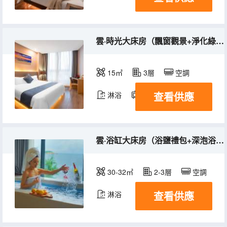
雲·時光大床房（飄窗觀景+淨化綠植）
15㎡
3層
空調
查看供應
淋浴
電視機
雲·浴缸大床房（浴鹽禮包+深泡浴缸）
30-32㎡
2-3層
空調
查看供應
淋浴