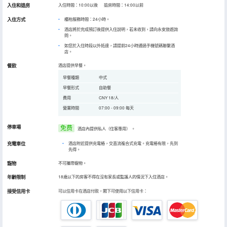
入住和退房
入住時間：10:00以後 退房時間：14:00以前
入住方式
櫃枱服務時間：24小時。
酒店將於完成預訂後提供入住說明，若未收到，請向永安旅遊詢
問。
如您於入住時段以外抵達，請提前24小時通過手機號碼聯繫酒
店。
餐飲
酒店提供早餐。
早餐種類
中式
早餐形式
自助餐
費用
CNY 18/人
營業時間
07:00 - 09:00 每天
停車場
免费
酒店內提供私人（住客專用）
。
充電車位
•
酒店附近提供充電樁，交直流複合式充電。充電樁有限，先到
先得。
寵物
不可攜帶寵物。
年齡限制
18歲以下的房客不得在沒有家長或監護人的情況下入住酒店。
接受信用卡
可以信用卡在酒店付款，閣下可使用以下信用卡：