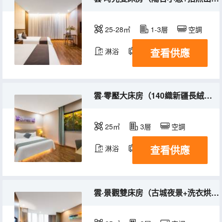
25-28㎡
1-3層
空調
查看供應
淋浴
電視機
雲·零壓大床房（140織新疆長絨棉親膚布草+輕奢舒眠透氣羽絨被）
25㎡
3層
空調
查看供應
淋浴
電視機
雲·景觀雙床房（古城夜景+洗衣烘乾）