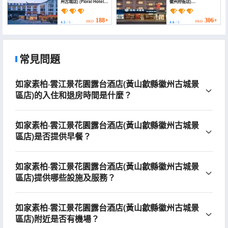
州古城店) (Floral Hotel ·
徽州府衙店)
Building Blue Lotus
(Floral Hotel·Bu Shu
Hotel (Huizhou Ancient
Yuan Hotel (Huizhou
City Branch, Jixian
Ancient Town, Huizhou
188+
306+
HKD
HKD
4.5
/ 5
4.6
/ 5
County))
Prefectural
Government Office
Store))
常見問題
如家素柏·雲江景花園露台酒店(黃山歙縣徽州古城景
區店)的入住和退房時間是什麼？
如家素柏·雲江景花園露台酒店(黃山歙縣徽州古城景
區店)是否提供早餐？
如家素柏·雲江景花園露台酒店(黃山歙縣徽州古城景
區店)提供哪些設施及服務？
如家素柏·雲江景花園露台酒店(黃山歙縣徽州古城景
區店)附近是否有機場？