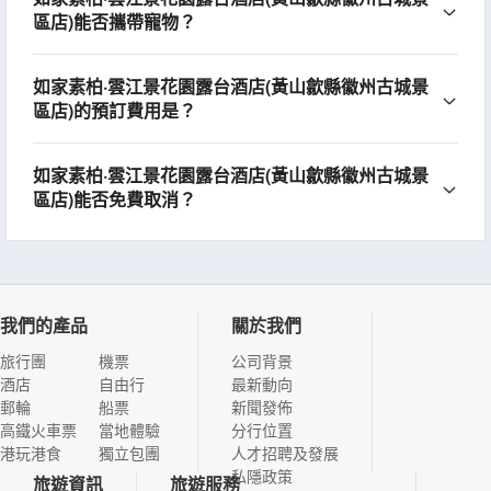
區店)能否攜帶寵物？
如家素柏·雲江景花園露台酒店(黃山歙縣徽州古城景
區店)的預訂費用是？
如家素柏·雲江景花園露台酒店(黃山歙縣徽州古城景
區店)能否免費取消？
我們的產品
關於我們
旅行團
機票
公司背景
酒店
自由行
最新動向
郵輪
船票
新聞發佈
高鐵火車票
當地體驗
分行位置
港玩港食
獨立包團
人才招聘及發展
私隱政策
旅遊資訊
旅遊服務