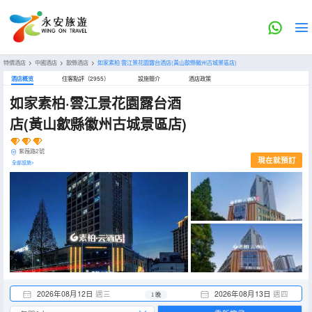
特價酒店
>
中國酒店
>
歙縣酒店
>
如家素柏·雲江景花園露台酒店(黃山歙縣徽州古城景區店)
酒店概览
住客點評（2955）
設施簡介
酒店政策
如家素柏·雲江景花園露台酒
店(黃山歙縣徽州古城景區店)
紫薇路2號
現在就預訂
全部設施>
2026年08月12日
週三
2026年08月13日
週四
1 晚