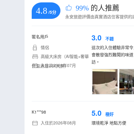
99%
的人推薦
4.8
/5分
永安旅遊評價由真實酒店住客提供的
3.0
匿名用戶
不錯
情侶
這次的入住體驗非常令
會散發強烈難聞的味道
高級大床房（AI智能+奢華
訪。
入住於2026年07月
恆温淋浴+4K大屏）
5.0
K1***98
極好
入住於2026年08月
環境乾淨 地點方便