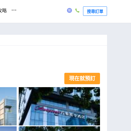
...
攻略
搜尋訂單
現在就預訂