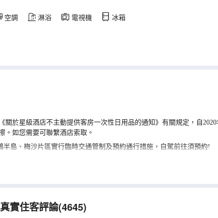
空調
淋浴
電視機
冰箱
關於星級酒店不主動提供客房一次性日用品的通知》有關規定，自2020
擦。如您需要可聯繫酒店索取。
大鵬半島、梅沙片區實行臨時交通管制及預約通行措施，自駕前往須預約!
不便敬請諒解。
實住客評論(4645)