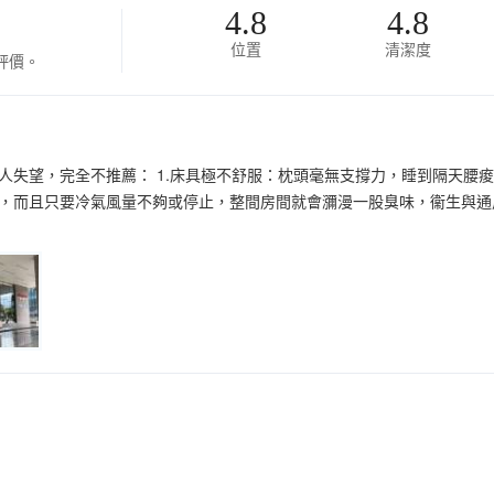
4.8
4.8
位置
清潔度
評價。
人失望，完全不推薦： 1.床具極不舒服：枕頭毫無支撐力，睡到隔天腰痠
，而且只要冷氣風量不夠或停止，整間房間就會瀰漫一股臭味，衞生與通風