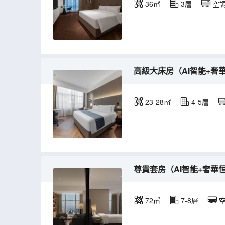
36㎡
3層
空
高級大床房（AI智能+奢
23-28㎡
4-5層
尊貴套房（AI智能+奢華
72㎡
7-8層