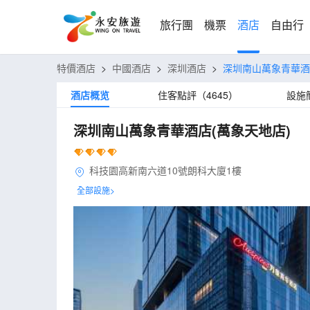
旅行團
機票
酒店
自由行
特價酒店
>
中國酒店
>
深圳酒店
>
深圳南山萬象青華酒
酒店概览
住客點評（4645）
設施
深圳南山萬象青華酒店(萬象天地店)
科技園高新南六道10號朗科大廈1樓
全部設施>