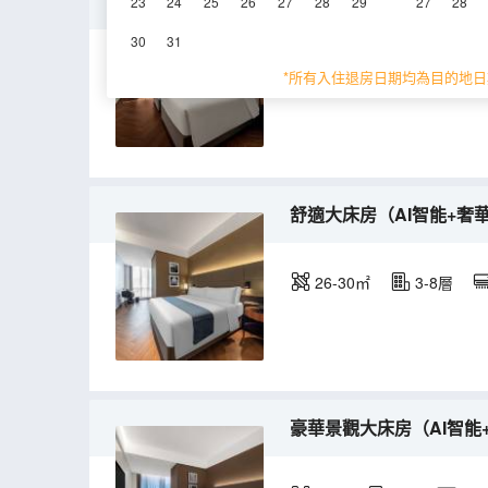
豪華景觀雙床房（AI智能
23
24
25
26
27
28
29
27
28
30
31
32-38㎡
3-8層
*所有入住退房日期均為目的地日
舒適大床房（AI智能+奢
26-30㎡
3-8層
豪華景觀大床房（AI智能