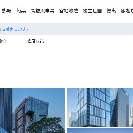
郵輪
船票
高鐵火車票
當地體驗
獨立包團
優惠
旅遊
店(萬象天地店)
簡介
酒店政策