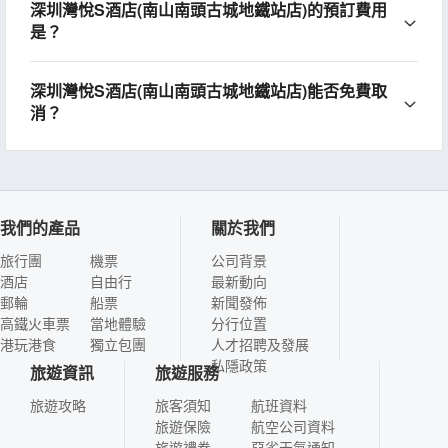
深圳灣悅S酒店(南山南頭古城地鐵站店)的預訂費用
是？
深圳灣悅S酒店(南山南頭古城地鐵站店)能否免費取
消？
我們的產品
關於我們
旅行團
機票
公司背景
酒店
自由行
最新動向
郵輪
船票
新聞發佈
高鐵火車票
當地體驗
分行位置
港玩港食
獨立包團
人才招聘及發展
私隱政策
旅遊資訊
旅遊服務
旅遊攻略
旅客須知
航班資料
旅遊保險
航空公司資料
旅遊禮券
惡劣天氣通知