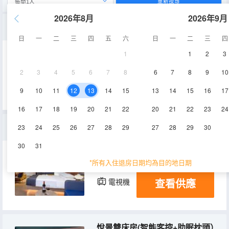
重新搜尋
2026年8月
2026年9月
悅景大床房（全屋智能+助眠枕頭）
日
一
二
三
四
五
六
日
一
二
三
四
1
1
2
3
30-35㎡
2-3層
空調
2
3
4
5
6
7
8
6
7
8
9
10
查看供應
電視機
9
10
11
12
13
14
15
13
14
15
16
17
16
17
18
19
20
21
22
20
21
22
23
24
悅享大床房（全屋智能+新風系統+助眠枕頭）
23
24
25
26
27
28
29
27
28
29
30
30
31
25-30㎡
2-3層
空調
*所有入住退房日期均為目的地日期
查看供應
電視機
悅景雙床房(智能客控+助眠枕頭）