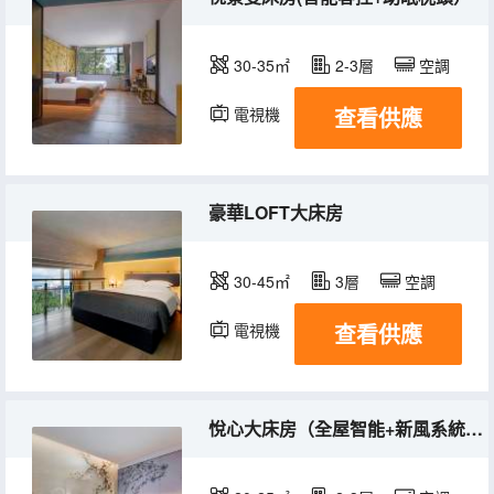
30-35㎡
2-3層
空調
查看供應
電視機
豪華LOFT大床房
30-45㎡
3層
空調
查看供應
電視機
悅心大床房（全屋智能+新風系統+助眠枕頭）