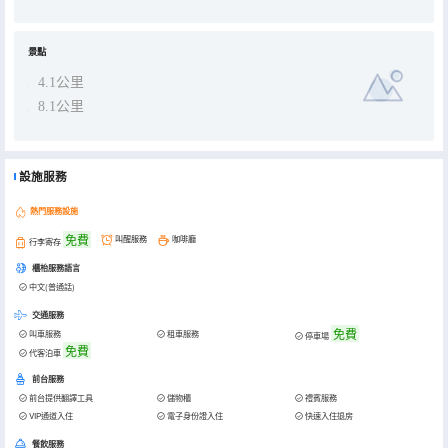
景點
4.1公里
8.1公里
設施服務
熱門服務設施
免費
叫醒服務
咖啡廳
行李寄存
櫃枱服務語言
中文(普通話)
交通服務
免費
叫車服務
租車服務
停車場
免費
代客泊車
前台服務
前台提供翻譯工具
儲物櫃
禮賓服務
VIP通道入住
電子身份證入住
快速入住退房
餐飲服務