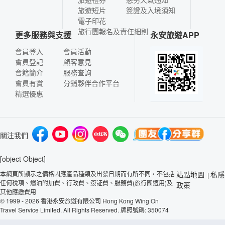
旅遊短片
簽證及入境須知
電子印花
旅行團報名及責任細則
更多服務與支援
永安旅遊APP
會員登入
會員活動
會員登記
顧客意見
會籍簡介
服務查詢
會員有賞
分銷夥伴合作平台
精選優惠
關注我們
[object Object]
本網頁所顯示之價格因應產品種類及出發日期而有所不同，不包括
站點地圖
私隱
|
任何稅項、燃油附加費、行政費、簽証費、服務費(旅行團適用)及
政策
其他應繳費用
© 1999 - 2026 香港永安旅遊有限公司 Hong Kong Wing On
Travel Service Limited. All Rights Reserved. 牌照號碼: 350074