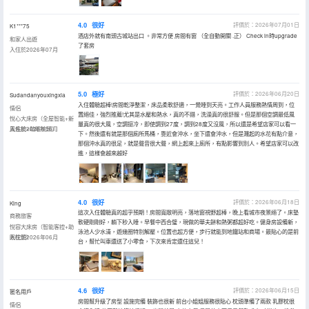
4.0
很好
評價於：2026年07月01日
K1***75
酒店外就有南頭古城站出口 。非常方便 房間有窗 （全自動開關 .正） Check in時upgrade
和家人出遊
了套房
入住於2026年07月
5.0
極好
評價於：2026年06月20日
Sudandanyouxingxia
入住體驗超棒!房間乾淨整潔，床品柔軟舒適，一覺睡到天亮。工作人員服務熱情周到，位
情侶
置絕佳，強烈推薦!尤其是水壓和熱水，真的不錯，洗澡真的很舒服。但是那個空調最低風
悅心大床房（全屋智能+新
量真的很大風，空調挺冷，即使調到27度，調到28度又沒風，所以還是希望店家可以看一
風系統+助眠枕頭）
入住於2026年06月
下。然後還有就是那個廁所馬桶，靠近會沖水，坐下還會沖水，但是濺起的水花有點介意，
那個沖水真的很足，就是聲音很大聲，網上起來上廁所，有點影響到別人。希望店家可以改
進，這樣會越來越好
4.0
很好
評價於：2026年06月18日
King
這次入住體驗真的超乎預期！房間寬敞明亮，落地窗視野超棒，晚上看城市夜景絕了。床墊
商務旅客
軟硬剛剛好，躺下秒入睡。早餐中西合璧，現做的華夫餅和熱粥都超好吃。健身房設備新，
悅容大床房（智能客控+助
泳池人少水清，遊幾圈特別解壓。位置也超方便，步行就能到地鐵站和商場。最貼心的是前
眠枕頭）
入住於2026年06月
台，幫忙叫車還送了小零食，下次來肯定還住這兒！
4.6
很好
評價於：2026年06月15日
匿名用戶
房間幫升級了房型 設施完備 裝飾也很新 前台小姐姐服務很貼心 枕頭準備了兩款 乳膠枕很
情侶