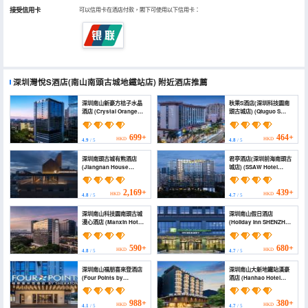
接受信用卡
可以信用卡在酒店付款，閣下可使用以下信用卡：
深圳灣悅S酒店(南山南頭古城地鐵站店)
附近酒店推薦
深圳南山新豪方桔子水晶
秋果S酒店(深圳科技園南
酒店 (Crystal Orange
頭古城店) (Qiuguo S
(Shenzhen Nanshan
Hotel (Shenzhen
Xinhaofang Branch))
Science and
Technology Park
699+
464+
HKD
HKD
4.9
/ 5
4.8
/ 5
Nantou Ancient City))
深圳南頭古城有熊酒店
君亭酒店(深圳前海南頭古
(Jiangnan House
城店) (SSAW Hotel
Nantou)
Shenzhen Qianhai
Nantou Ancient Town)
2,169+
439+
HKD
HKD
4.8
/ 5
4.7
/ 5
深圳南山科技園南頭古城
深圳南山假日酒店
漫心酒店 (Manxin Hotel
(Holiday Inn SHENZHEN
Shenzhen Nanshan
NANSHAN by IHG)
Science Park Nantou
Ancient City)
590+
680+
HKD
HKD
4.8
/ 5
4.7
/ 5
深圳南山福朋喜來登酒店
深圳南山大新地鐵站漢豪
(Four Points by
酒店 (Hanhao Hotel
Sheraton Shenzhen
Shenzhen Nanshan
Nanshan)
Daxin Metro Station)
988+
380+
HKD
HKD
4.1
/ 5
4.7
/ 5