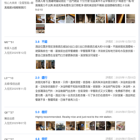
合適入睡 位置離地鐵站很近 一出門就是 十分方便 但是美中不足早餐款式少 味道也一般 吹
悅心大床房（全屋智能+新
風機風力不太夠 床底死角有煙灰沒打掃乾淨 總的來説瑕不掩瑜 這個價格性價比十分高
風系統+助眠枕頭）
入住於2026年06月
9.6/10
3.8
不錯
評價於：2025年12月07日
M0***51
酒店位置非常近深南頭古城站D出口,從C出口到南頭古城大約10分鐘。不過房間充滿煙味。
和家人出遊
就算換房也一樣，最後前台送早餐補償。早餐簡單不錯。沖涼房沒有地方掛毛巾及放衣服，
入住於2025年12月
要自己放張凳在浴室門口方便更換衣服。清潔情況可接受。
2.0
還行
評價於：2025年11月03日
L0***10
房間光線不足，雙床房，只得一盞床頭燈，很昏暗。廁所與沐浴房是分開的，沐浴房設計極
夫婦/情侶出遊
差，沒有掛衣服鈎子，沐浴時都不知如何放置衣服，很狼狽。沐浴房門有空隙，沐浴時，水
入住於2025年11月
全部濺濕在門外，沐浴後開門出去時，空易滑倒。早餐款式又少又難吃，免費都不想吃，還
要付費，真不值。酒店只有一台洗衣及乾衣機，行了多次仍在使用中，只好放棄。酒店附近
餐館不多。整體得差，日後不會再入住。
5.0
極好
評價於：2025年07月09日
Q0***27
Highly recommended. Realky nice and just next to the mtr station.
獨自出遊
入住於2025年07月
4.8
很好
評價於：2025年07月06日
Q0***27