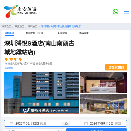
特價酒店
>
中國酒店
>
深圳酒店
>
深圳灣悅S酒店(南山南頭古城地鐵站店)
酒店概览
住客點評（5762）
設施簡介
酒店政策
深圳灣悅S酒店(南山南頭古
城地鐵站店)
南山大道新海大廈2329號, 南山文體中心旁
現在就預訂
全部設施>
2026年08月12日
週三
2026年08月13日
週四
1 晚