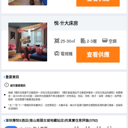
悅·卄大床房
25-30㎡
2-3層
空調
查看供應
電視機
重要資訊
城市重要資訊
根據《關於住宿業不主動提供一次性日用品的通知》《關於星級酒店不主動提供客房一次性日用品的通知》有關規
定，自2020年5月28日起，深圳市住宿業將不再主動提供一次性用品，包括：牙刷、梳子、浴擦、剃鬚刀、指甲銼、
鞋擦。如您需要可聯繫酒店索取。
“五一”至“十一”期間的所有雙休日、法定節假日，大鵬半島、梅沙片區實行臨時交通管制及預約通行措施，自駕前
往須預約!
深圳灣悅S酒店(南山南頭古城地鐵站店)的真實住客評論(5762)
4.6
4.6
4.6
4.5