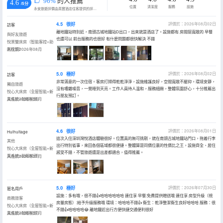
96%
的人推薦
4.6
/5分
位置
清潔度
服務
設施
永安旅遊評價由真實酒店住客提供的評價。
4.5
很好
評價於：2026年08月02日
訪客
離地鐵站特別近，南頭古城地鐵站D出口，出來就是酒店了。設施都有 房間挺寬敞的 早餐
與好友旅遊
也還可以 前台服務的也很好 有什麼問題都很快解決 不錯
悅景雙床房（智能客控+助
眠枕頭）
入住於2026年08月
5.0
極好
評價於：2026年08月02日
訪客
非常滿意的一次住宿。客房打掃得乾乾淨淨，設施維護良好，空間寬敞不壓抑。環境安靜，
獨自旅遊
沒有嘈雜噪音，一覺睡到天亮。工作人員待人温和，服務細緻，整體氛圍舒心，十分推薦出
悅心大床房（全屋智能+新
行朋友預訂。
風系統+助眠枕頭）
入住於2026年08月
4.6
很好
評價於：2026年08月01日
Huihuitage
這次入住深圳灣悅酒店體驗很好。位置真的無可挑剔，就在南頭古城地鐵站門口，拖着行李
其他
出行特別省事，來回各個區域都很便捷。整體算是同價位裏的性價比之王，設施齊全、居住
悅心大床房（全屋智能+新
感受不錯，不管旅遊還是出差都適合，值得推薦。
風系統+助眠枕頭）
入住於2026年07月
5.0
極好
評價於：2026年07月30日
匿名用戶
設施：多有哦，很不錯👍哈哈哈哈哈哈 連住享·早餐:免費提供贈送哦 連住享·房型升級（視
商務旅客
房量房態）:給予升級服務哦 環境：哈哈哈不錯👍 衞生：乾淨整潔衞生良好哈哈哈 服務：很
悅心大床房（全屋智能+新
不錯👍哈哈哈哈😂 離地鐵近出行方便快捷交通便利很好
風系統+助眠枕頭）
入住於2026年07月