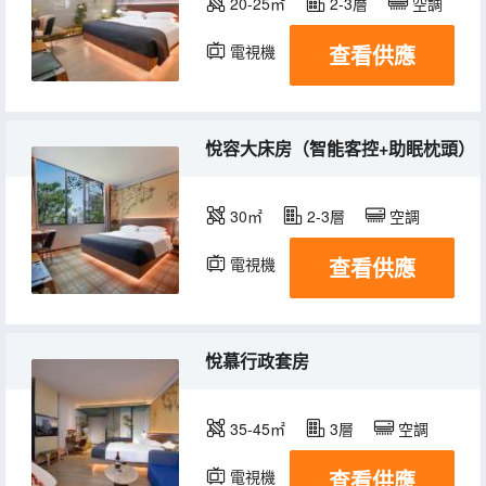
20-25㎡
2-3層
空調
查看供應
電視機
悅容大床房（智能客控+助眠枕頭）
30㎡
2-3層
空調
查看供應
電視機
悅慕行政套房
35-45㎡
3層
空調
查看供應
電視機