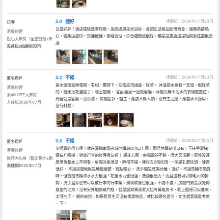
5.0
極好
評價於：2026年07月28日
訪客
五星好評！酒店環境整潔雅緻，房間通風采光良好，各類生活用品配備齊全。服務熱情貼
家庭旅遊
心，響應速度快。交通便捷，價格合理，綜合體驗感很好，無論是旅遊還是短期暫住都很合
悅心大床房（全屋智能+新
適
風系統+助眠枕頭）
入住於2026年07月
3.2
不錯
評價於：2026年07月20日
匿名用戶
茶水壺枱面無電制，看相，要蹲下，在枱底找插座，好苯。 沐浴間本身有一支燈，但好苯
家庭旅遊
的，被頭頂花灑遮了，暗上加暗。 浴室/坐廁一出就客廳，沐間又無不沾水的衣物放置位，
豪華LOFT大床房
光著就是客廳，沒私隱。 房間設計，監工，應該不係人類，沒有生活過，應當永不錄用，
入住於2026年07月
全行封殺。
3.5
不錯
評價於：2026年07月05日
匿名用戶
交通真的很方便！就在深圳南頭古城地鐵站D出口上面！而且地鐵站出口有上下扶手電梯，
家庭旅遊
還有升降機，對拿行李的旅客很友好！ 設施方面，房間電視不錯，很大又清楚！窗外沒甚
悅容大床房（智能客控+助
麼景色基本上不用看。房間冷氣很足，睡得不錯。睡床有2個枕頭，1個是乳膠枕頭，睡得
眠枕頭）
入住於2026年07月
很好。 不過房間地板是地氊很髒，有點噁心。 洗手間是乾濕分離，挺好。不過馬桶有點異
味，但智能馬桶沖水水力很強！花灑水力也很強，洗澡很給力！而且還有可以掛毛巾的掛
鈎。洗手盆旁也有可以放行李的行李架。風筒吹風也很強，不錯不錯。 房間門鎖是我覺得
最差的地方！沒有另外加鎖或門栓，就是說如果清潔大姐有萬能房卡，晚上隨便可以進來，
太可怕了。 總的來說，如果是男生又沒有貴重物品，就比較適合居住。女生就要慎重考慮
一下。