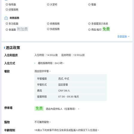
咖啡廳
大堂吧
餐廳
送餐服務
商務服務
多功能廳
商務服務
多媒體演示系統
附加费
免費
快遞服務
會議廳
傳真/複印
全部設施
酒店政策
入住和退房
入住時間：14:00以後 退房時間：12:00以前
入住方式
櫃枱服務時間：24小時。
餐飲
酒店提供早餐。
早餐種類
西式, 中式
早餐形式
固定套餐
費用
CNY 38/人
營業時間
07:30 - 09:30 每天
停車場
免费
酒店內提供私人（住客專用）
。
寵物
不可攜帶寵物。
年齡限制
18歲以下的房客不得在沒有家長或監護人的情況下入住酒店。