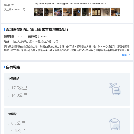
Upgrade my room. Really good loaction. Room is nice and clean.
獨自出遊
入住於2025年07月
深圳灣悅S酒店(南山南頭古城地鐵站店)
開業時間：
2020
装修時間；
2020
地址：
南山大道新海大廈2329號, 南山文體中心旁
酒店地處深圳市南山區南山大道，地鐵12號線D出口步行10米可達，緊靠深南大道，海、陸、空交通便利；距寶安國際
機場、蛇口港、深圳火車西站、廣深高速公路、深港西部通道、濱海大道僅5-20分鐘；毗鄰深圳高新技術產業園區、蛇
口港務區、前海物流區、南山商業文化中心，更有錦繡中華、民俗村、世界之窗、歡樂谷、青青世界等主題公園環繞四
展開
周。
交通：①近地鐵12號線南頭古城站D出口步行僅10米；②地鐵1號線桃園站B出口步行10分鐘；③公交站步行可到南頭
古城站
住宿周邊
酒店設計大方、明亮優雅，擁有各式精品客房可供選擇。室內寬敞舒適，空調、品牌電視、24小時冷熱水等一應俱全，
服務熱情，實為商務、旅遊、團體觀光的上佳之選。
交通樞紐
17.5公里
14.9公里
地鐵站
0.1公里
0.8公里