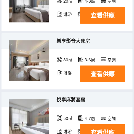
20㎡
4-6層
空調
查看供應
淋浴
電視機
樂享影音大床房
30㎡
3-6層
空調
查看供應
淋浴
悅享麻將套房
50㎡
4-7層
空調
查看供應
淋浴
電視機