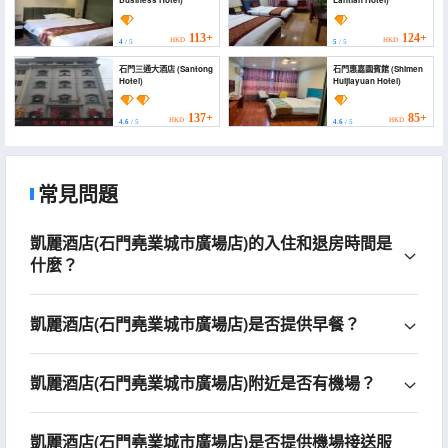
Business Hotel)
Lantian Hotel)
113+
124+
HKD
HKD
4
/ 5
5
/ 5
石門三通大酒店 (Santong
石門惠嘉園賓館 (Shimen
Hotel)
Huijiayuan Hotel)
137+
85+
HKD
HKD
4.6
/ 5
4.6
/ 5
常見問題
凱麗酒店(石門堯業城市廣場店)的入住和退房時間是
什麼？
凱麗酒店(石門堯業城市廣場店)是否提供早餐？
凱麗酒店(石門堯業城市廣場店)附近是否有機場？
凱麗酒店(石門堯業城市廣場店)是否提供機場接送服