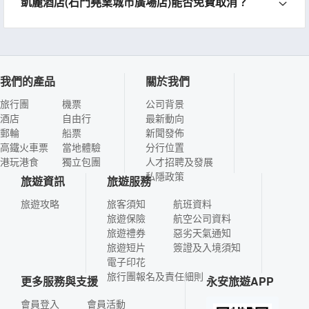
凱麗酒店(石門堯業城市廣場店)能否免費取消？
我們的產品
關於我們
旅行團
機票
公司背景
酒店
自由行
最新動向
郵輪
船票
新聞發佈
高鐵火車票
當地體驗
分行位置
港玩港食
獨立包團
人才招聘及發展
私隱政策
旅遊資訊
旅遊服務
旅遊攻略
旅客須知
航班資料
旅遊保險
航空公司資料
旅遊禮券
惡劣天氣通知
旅遊短片
簽證及入境須知
電子印花
旅行團報名及責任細則
更多服務與支援
永安旅遊APP
會員登入
會員活動