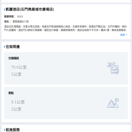
凱麗酒店(石門堯業城市廣場店)
開業時間：
2023
地址：
澧陽東路521號
酒店位於澧陽路，交警大隊正對面，地處石門老城商圈核心地段，交通非常便利，毗鄰石門縣北站，石門中醫院，物石
門人民醫院，酒店門口就有打車服務，讓您出行無憂，服務熱情周到。酒店佔地兩千平方米，樓高7層，擁有各類客房
多間，酒店設施設備齊全，是石門縣前列的現代精品商旅酒店，唯美環境在暖色熒光襯托下更加賞心悅目，每走進一間
展開
房倘若走進浪漫的時尚殿堂，洋溢着舒適恬靜之感與典雅、温馨的氣息，讓您一掃旅途疲憊，放飛身心。老闆用心裝修
酒店，精心打造的每個房間，將自然與建築和諧共存。可滿足不同類型賓客的需求。 酒店將以設施、優秀的品質、温馨
的服務，贈予下榻酒店的每一位賓客，使您的旅途充滿愉悅！酒店全體員工熱忱歡迎您的光臨。
住宿周邊
交通樞紐
79.6公里
5公里
景點
9.1公里
2公里
設施服務