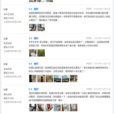
5.0
極好
評價於：2026年01月03日
訪客
設施配備更是齊全到驚喜，最讓人驚喜的是酒店的自助洗衣房，洗衣機和烘乾機功能完備，
與好友旅遊
運行穩定，洗得乾淨且烘乾效果極佳，衣幹即停不損傷衣物，對於長途旅行或出差的人來説
麗致大床房
太實用了，徹底解決了洗衣困擾 。
入住於2025年12月
5.0
極好
評價於：2025年12月26日
訪客
🌟🌟🌟🌟🌟 滿分推薦！ 來石門採柑橘，這家酒店真的選對了！位置絕絕子，自駕過來免費
家庭旅遊
停車超方便，到附近的柑橘採摘園車程也就十幾分鍾，逛縣城的小吃街也很近。
麗致大床房
入住於2025年12月
5.0
極好
評價於：2025年12月21日
訪客
性價比直接拉滿！這個價位能住到這麼整潔的房間太驚喜了，衞生間乾濕分離做得很到位。
商務旅客
前台小姐姐辦理入住超快，全程沒廢話，趕時間的人表示愛了！
麗致大床房
入住於2025年12月
5.0
極好
評價於：2025年12月16日
訪客
酒店的服務非常周到，能做到有求必應，從前台到客房每一位員工都很熱情友好，房間內乾
獨自旅遊
淨整潔，設施齊全很舒適，特別要提一下，房間內香氛味道很好聞，還問了前台從哪裡購買
麗致大床房
[呲牙]周邊購物吃飯都超級方便，贊👍
入住於2025年12月