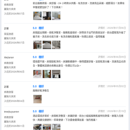
前台服務熱情，床舒服，24 小時熱水供應，有洗衣房，洗漱用品高端，細節滿分！如果有
商務旅客
早餐就更加好了！下次再來！
麗致大床房
入住於2026年07月
5.0
極好
評價於：2026年07月06日
訪客
房間超出預期，很乾凈整潔，服務態度很好。對帶孩子出門的我很友好，前台還幫我升級了
家庭旅遊
親子房，洗衣房也很方便，有洗衣機和風乾機。性價比很高，值得推薦
麗致大床房
入住於2026年07月
5.0
極好
評價於：2026年06月09日
Xiejiaran
環境還不錯，房間挺乾淨的，床鋪軟硬適中，睡得還算舒服。浴室乾濕分離，洗漱用品也齊
商務旅客
全。整體來説適合商務出差住，性價比可以👍。
麗致大床房
入住於2026年06月
5.0
極好
評價於：2026年05月02日
訪客
服務好乾凈衞生
商務旅客
麗致大床房
入住於2026年04月
5.0
極好
評價於：2026年01月19日
Imeijiuyueren
酒店環境非常好，房間乾淨整潔，床鋪舒適，前台小姐姐服務態度特別熱情，辦理入住很
商務旅客
快。周邊交通便利，停車便捷。下次還會選擇這裏，強烈推薦！
麗致大床房
入住於2026年01月