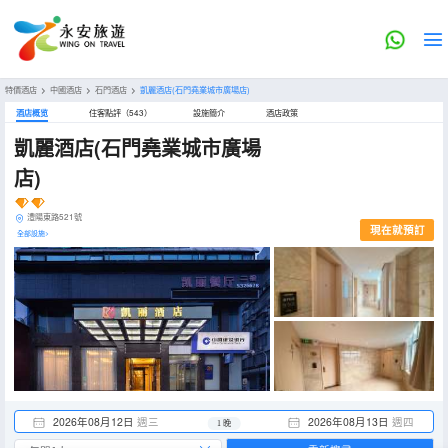
特價酒店
>
中國酒店
>
石門酒店
>
凱麗酒店(石門堯業城市廣場店)
酒店概览
住客點評（543）
設施簡介
酒店政策
凱麗酒店(石門堯業城市廣場
店)
澧陽東路521號
現在就預訂
全部設施>
2026年08月12日
週三
2026年08月13日
週四
1 晚