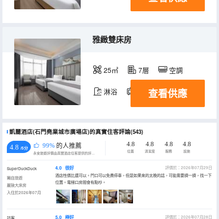
雅緻雙床房
25㎡
7層
空調
查看供應
淋浴
電視機
凱麗酒店(石門堯業城市廣場店)的真實住客評論(543)
4.8
4.8
4.8
4.8
99%
的人推薦
4.8
/5分
位置
清潔度
服務
設施
永安旅遊評價由真實酒店住客提供的評價。
4.0
很好
評價於：2026年07月29日
SuperDuckDuck
酒店性價比還可以。門口可以免費停車，但是如果來的太晚的話，可能需要擠一擠，找一下
獨自旅遊
位置。電梯口房間會有點吵。
麗致大床房
入住於2026年07月
5.0
極好
評價於：2026年07月28日
訪客