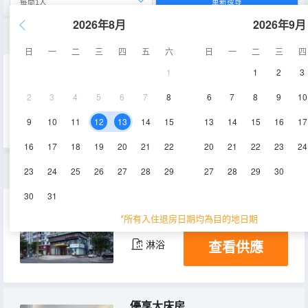
重新搜尋
2026年8月
2026年9月
雅緻大床房
日
一
二
三
四
五
六
日
一
二
三
四
1
1
2
3
22㎡
2層
空調
2
3
4
5
6
7
8
6
7
8
9
10
查看供應
淋浴
電視機
9
10
11
12
13
14
15
13
14
15
16
17
16
17
18
19
20
21
22
20
21
22
23
24
特惠閣樓雙床房
23
24
25
26
27
28
29
27
28
29
30
30
31
15-20㎡
8層
空調
*所有入住退房日期均為目的地日期
查看供應
淋浴
優享大床房