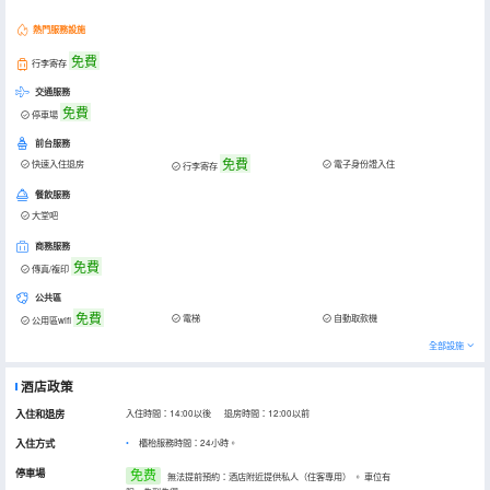
熱門服務設施
免費
行李寄存
交通服務
免費
停車場
前台服務
免費
快速入住退房
電子身份證入住
行李寄存
餐飲服務
大堂吧
商務服務
免費
傳真/複印
公共區
免費
電梯
自動取款機
公用區wifi
全部設施
酒店政策
入住和退房
入住時間：14:00以後 退房時間：12:00以前
入住方式
櫃枱服務時間：24小時。
停車場
免费
無法提前預約：酒店附近提供私人（住客專用）
。
車位有