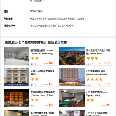
限，先到先得
。
寵物
不可攜帶寵物。
年齡限制
18歲以下的房客不得在沒有家長或監護人的情況下入住酒店。
接受信用卡
可以信用卡在酒店付款，閣下可使用以下信用卡：
凱麗酒店(石門堯業城市廣場店)
附近酒店推薦
石門棲間堂民宿 (Shimen
莫林酒店(石門商業步行街
Qijiantang Homestay)
店) (Molim Hotel
(Shimen Commercial
Pedestrian Street
Branch))
102+
227+
HKD
HKD
4.9
/ 5
4.9
/ 5
九重天大酒店(石門梯雲東
石門堯業國際大酒店
路店)
(Yaoye International
(jiuchongtian.hotel)
Hotel)
155+
187+
HKD
HKD
4.7
/ 5
4.1
/ 5
花美時酒店(石門寶峯路店)
石門紫園賓館 (Shimen
(Feronia Hotel (Shimen
Ziyuan Hotel)
Baofeng Road))
154+
80+
HKD
HKD
4.8
/ 5
4
/ 5
石門金帝商務賓館 (Jindi
石門藍天賓館 (Shimen