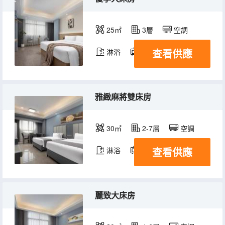
25㎡
3層
空調
查看供應
淋浴
電視機
雅緻麻將雙床房
30㎡
2-7層
空調
查看供應
淋浴
電視機
麗致大床房