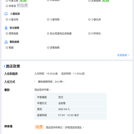
代客泊車
班車服務
附加费
停車場
小童設施
小童浴袍
小童拖鞋
小童玩具
前台服務
禮賓服務
前台貴重物品保險櫃
行李寄存
餐飲服務
餐廳
送餐服務
全部設施
酒店政策
入住和退房
入住時間：15:00以後 退房時間：11:00以前
入住方式
櫃枱服務時間：24小時。
餐飲
酒店提供早餐。
早餐種類
西式
早餐形式
自助餐
費用
SGD 54/人
營業時間
07:00 - 10:30 每天
停車場
收费
酒店提供停車位，詳情請諮詢酒店
。