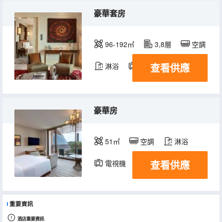
豪華套房
96-192㎡
3,8層
空調
查看供應
淋浴
電視機
豪華房
51㎡
空調
淋浴
查看供應
電視機
重要資訊
酒店重要資訊