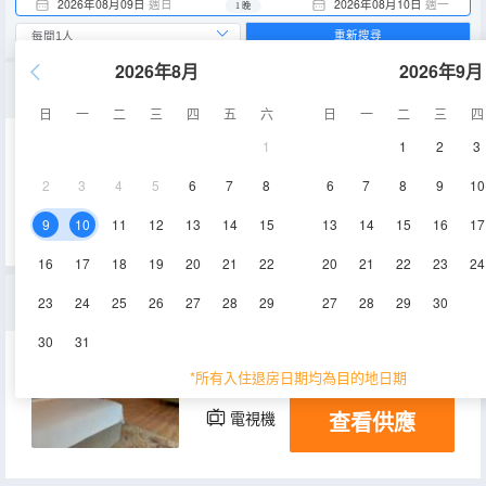
2026年08月09日
週日
2026年08月10日
週一
1 晚
重新搜尋
2026年8月
2026年9月
池景豪華房
日
一
二
三
四
五
六
日
一
二
三
四
1
1
2
3
65㎡
1-8層
空調
2
3
4
5
6
7
8
6
7
8
9
10
查看供應
電視機
9
10
11
12
13
14
15
13
14
15
16
17
16
17
18
19
20
21
22
20
21
22
23
24
豪華花園房
23
24
25
26
27
28
29
27
28
29
30
30
31
100-129㎡
1-8層
空調
*所有入住退房日期均為目的地日期
查看供應
電視機