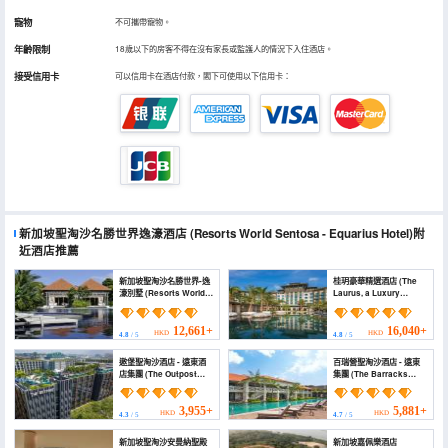
寵物
不可攜帶寵物。
年齡限制
18歲以下的房客不得在沒有家長或監護人的情況下入住酒店。
接受信用卡
可以信用卡在酒店付款，閣下可使用以下信用卡：
新加坡聖淘沙名勝世界逸濠酒店
(Resorts World Sentosa - Equarius Hotel)
附
近酒店推薦
新加坡聖淘沙名勝世界-逸
桂玥豪華精選酒店 (The
濠別墅 (Resorts World
Laurus, a Luxury
Sentosa - Equarius
Collection Resort,
Villas)
Singapore)
12,661+
16,040+
HKD
HKD
4.8
/ 5
4.8
/ 5
遨堡聖淘沙酒店 - 遠東酒
百瑞營聖淘沙酒店 - 遠東
店集團 (The Outpost
集團 (The Barracks
Hotel Sentosa by Far
Hotel Sentosa by Far
East Hospitality)
East Hospitality)
3,955+
5,881+
HKD
HKD
4.3
/ 5
4.7
/ 5
新加坡聖淘沙安曼納聖殿
新加坡嘉佩樂酒店