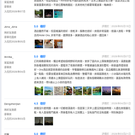
房間很大，但是有點空。minibar有不錯的飲料和水。去水上樂園非常方便，這是決定訂這
家庭旅遊
家最重要的原因。不過位置略微尷尬，去其他地方都要等擺渡車，略麻煩。
豪華房
入住於2026年07月
5.0
極好
評價於：2026年05月19日
Jona_Jona
酒店雖然不新，但是維護的很好，很乾凈，服務也很好。房間非常寬敞，很讓人放鬆。早餐
與好友旅遊
去的Hotel Ora, 非常不錯，選擇很多。謝謝酒店的貼心安排。還回來！
豪華花園房
入住於2026年05月
5.0
極好
評價於：2026年05月07日
Annika_
訂的兩晚豪華房，備註希望給個視野好的房間，安排了面向水上探險樂園的房型。清晨能聽
家庭旅遊
到各種清脆悅耳的鳥叫，還看到了很美的朝霞。早餐建議在逸濠別墅吃，綠意盎然環境很
豪華房
好。Ora酒店就是很普通的自助餐，早餐廳裝修比較像國內三星級，菜品種類比逸濠稍微豐
入住於2026年04月
富一點點，但要坐擺渡車來回有點浪費時間。整體不錯，房間面積很大，小冰箱的水喝完馬
上有人補充。旁邊水上樂園挺好玩的，有造浪池，還有個珊瑚礁水池很特別，裏面有熱帶魚
遊來游去，帶3歲以上小孩的值得去
4.5
很好
評價於：2026年04月01日
Dengzhenjian
房間沒什麼問題，本來一切都很滿意的，但是第二天早上還沒到退房時間，人還在房間裏化
與好友旅遊
粧，有人直接推門進來，然後看到有人立刻關上，沒有敲門也沒有道歉，特別無語😓
豪華房
入住於2026年03月
5.0
極好
評價於：2026年03月21日
訪客