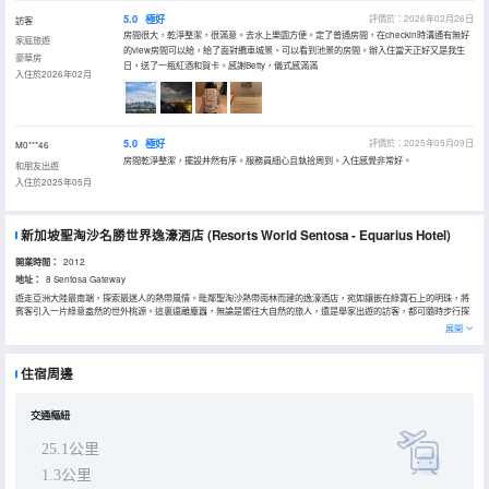
5.0
極好
評價於：2026年02月26日
訪客
房間很大，乾淨整潔，很滿意。去水上樂園方便。定了普通房間，在checkin時溝通有無好
家庭旅遊
的view房間可以給，給了面對纜車城景、可以看到池景的房間。辦入住當天正好又是我生
豪華房
日，送了一瓶紅酒和賀卡。感謝Betty，儀式感滿滿
入住於2026年02月
5.0
極好
評價於：2025年05月09日
M0***46
房間乾淨整潔，擺設井然有序。服務員細心且執拾周到。入住感覺非常好。
和朋友出遊
入住於2025年05月
新加坡聖淘沙名勝世界逸濠酒店
(Resorts World Sentosa - Equarius Hotel)
開業時間：
2012
地址：
8 Sentosa Gateway
遊走亞洲大陸最南端，探索最迷人的熱帶風情。毗鄰聖淘沙熱帶雨林而建的逸濠酒店，宛如鑲嵌在綠寶石上的明珠，將
賓客引入一片綠意盎然的世外桃源。這裏遠離塵囂，無論是嚮往大自然的旅人，還是舉家出遊的訪客，都可隨時步行探
索自然綠林的奧祕。島上眾多精彩的景點，以及一些亞洲最棒景點，如新加坡環球影城和新加坡海洋生態館。
展開
下榻於寬敞的客房或套房，從陽台遠眺，儘可將葱翠森林或是碧海美景收入眼底。賓客可享受酒店的一流配備，包括房
內精緻奢華的床墊，以及不少於400針的上等埃及棉豪華床褥；大浴室裏設有雙盆洗手枱、浴缸及獨立淋浴間。
住宿周邊
交通樞紐
25.1公里
1.3公里