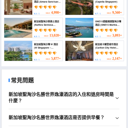
酒店 (Amara Sanctuary
(Capella Singapore)
Sentosa)
4,998+
9,560+
HKD
HKD
4.1
/ 5
4.7
/ 5
新加坡聖淘沙萊佛士酒店
ONE15遊艇碼頭聖淘沙灣
(Raffles Sentosa
酒店 (ONE15 Marina
Singapore)
Hotel Sentosa Cove)
13,028+
3,093+
HKD
HKD
4.3
/ 5
4.2
/ 5
新加坡聖淘沙灣 W 酒店
新加坡卡爾登城市酒店
(W Singapore –
(Carlton City Hotel
Sentosa Cove)
Singapore)
5,877+
2,147+
HKD
HKD
4.5
/ 5
4.5
/ 5
常見問題
新加坡聖淘沙名勝世界逸濠酒店的入住和退房時間是
什麼？
新加坡聖淘沙名勝世界逸濠酒店是否提供早餐？