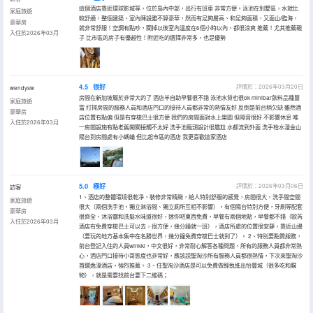
這個酒店靠近環球影城等，位於島內中部，出行有班車 非常方便。泳池在別墅區，水就比
家庭旅遊
較舒適，整個建築、室內陳設雖不算豪華，然而有足夠層高、和足夠面積，又面山/臨海，
豪華房
就非常舒服！空調有點吵，關掉以後室內温度在6個小時以內，都很涼爽 推薦！尤其推薦親
入住於2026年03月
子 比市區的房子有優越性！附近吃的選擇非常多，也是優勢
4.5
很好
評價於：2026年03月20日
wendysw
房間在新加坡屬於非常大的了 酒店半自助早餐很不錯 泳池水質也很ok minibar飲料品種豐
家庭旅遊
富 打掃房間的服務人員和酒店門口的接待人員都非常的熱情友好 反倒是前台稍欠缺 雖然酒
豪華房
店位置有點偏 但是有穿梭巴士很方便 我們的房間面對水上樂園 但隔音很好 不影響休息 唯
入住於2026年03月
一房間設施有點老舊開關接觸不太好 洗手池龍頭設計很尷尬 水都流到外面 洗手枱水漫金山
陽台到房間處有小螞蟻 但比起市區的酒店 我更喜歡這家酒店
5.0
極好
評價於：2026年03月06日
訪客
1、酒店的整體環境很乾凈，裝修非常精緻，給人特別舒服的感覺，房間很大，洗手間空間
家庭旅遊
很大（兩個洗手池，獨立淋浴間、獨立廁所互相不影響），有個陽台特別方便，牙刷等配套
豪華房
很齊全，沐浴露和洗髮水味道很好，迷你吧東西免費，早餐有兩個地點，早餐都不錯（歐芮
入住於2026年03月
酒店有免費穿梭巴士可以去，很方便，幾分鐘就一班），酒店所處的位置很安靜，靠近山邊
（要玩的地方基本集中在名勝世界，幾分鐘免費穿梭巴士就到了）。 2、特別要點贊服務，
前台登記入住的人員winkki，中文很好，非常耐心解答各種問題，所有的服務人員都非常熱
心，酒店門口接待小哥態度也非常好，應該説聖淘沙所有服務人員都很熱情，下次來聖淘沙
首選逸濠酒店，強烈推薦。 3、住聖淘沙酒店是可以免費做輕軌進出怡豐城（很多吃和購
物），就是需要找前台要下二維碼；