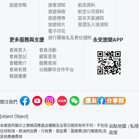
旅遊攻略
旅客須知
航班資料
旅遊保險
航空公司資料
旅遊禮券
惡劣天氣通知
旅遊短片
簽證及入境須知
電子印花
旅行團報名及責任細則
更多服務與支援
永安旅遊APP
會員登入
會員活動
會員登記
顧客意見
會籍簡介
服務查詢
會員有賞
分銷夥伴合作平台
精選優惠
關注我們
[object Object]
本網頁所顯示之價格因應產品種類及出發日期而有所不同，不包括
站點地圖
私隱
|
任何稅項、燃油附加費、行政費、簽証費、服務費(旅行團適用)及
政策
其他應繳費用