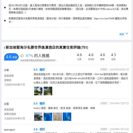
從2023年4月1日起，進入聖淘沙需要支付費用，請出示酒店確認信入島，並辦理入住手續時提供QR碼，有效期為3
天，如果住宿超過3天會進行補發，如有問題請提前聯繫酒店。（請注意，必須要取出IU中的cashcard入島，多扣費
用將無法退回。）
如需前往聖淘沙名勝世界逸濠酒店（聖淘沙島）的行車路線，請參閲此處的鏈接：https://rws.fun/45468 獲取分步指
南。
酒店在聖淘沙島上，入島需出示預定酒店的確認函，否則需額外支付入島費用。
展開
新加坡聖淘沙名勝世界逸濠酒店的真實住客評論(751)
4.6
4.6
4.6
4.5
97%
的人推薦
4.6
/5分
位置
清潔度
服務
設施
永安旅遊評價由真實酒店住客提供的評價。
5.0
極好
評價於：2026年08月01日
訪客
酒店房間蠻大的，有2米大床，我們三口之家也不覺得擠，mini bar飲料是免費的，每天都
家庭旅遊
會更新，酒店環境乾淨舒適、出行有hotel shuttle非常方便，工作人員態度都很好，酒店可
豪華房
以通水上樂園，玩完之後直接回房間洗澡換衣服，很方便，住了兩晚體驗感非常好。
入住於2026年07月
5.0
極好
評價於：2026年07月27日
訪客
huan j 環境：優美 衞生：乾淨 設施：豪華漂亮 服務：很棒
家庭旅遊
豪華花園房
入住於2026年07月
4.8
很好
評價於：2026年07月14日
talentgzm