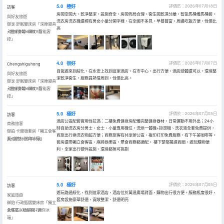
5.0
極好
評價於：2026年07月18日
訪客
房間空間大，乾淨整潔，設施齊全，房間佈局合理。衞生間乾濕分離，智能馬桶備馬桶套。
與好友旅遊
洗衣房洗衣機還標有男女小童分開字樣，在全國不多見。早餐豐富，周邊吃飯方便，性價比
御享·舒眠雙床房「深睡寢具
高
+趣味書籍+御枕+智能客
入住於2026年07月
控」
4.0
很好
評價於：2026年07月07日
Chengshiguhong
自駕遊來到綏化，在永安上找到這家酒店，在市中心，出行方便，酒店總體還可以，環境整
與好友旅遊
潔乾淨衞生，服務員熱情周到，性價比高。
御享·舒眠雙床房「深睡寢具
+趣味書籍+御枕+智能客
入住於2026年07月
控」
5.0
極好
評價於：2026年07月05日
訪客
酒店公區配套實用性拉滿：二樓免費健身房配備完整健身器材，日常運動不用外出；24小
商務旅客
時自助洗衣房分男士、女士、小童專用機位，洗烘一體機+掛燙機、洗衣液全套免費提供，
御鉑·卡爾頓套房「獨立會客
商旅出行換洗衣物超方便；商務旅客有共享辦公區、複印打印免費服務，有下午茶咖啡等。
廳+御枕+迷你冰箱」
入住於2026年05月
套房還帶獨立會客區、麻將娛樂區，聚會商務都適配。 樓下緊鄰萬達商圈，遊玩購物便
利，全家出行硬件設施、環境都無可挑剔
5.0
極好
評價於：2026年07月05日
訪客
遊玩路過綏化，找到這家酒店，酒店位於萬達廣場對面，購物出行很方便。服務態度很好，
家庭旅遊
套房設施豪華舒適，寬敞整潔、舒適明亮
御鉑·行政甄選雙床房「獨立
會客區＋梳粧間+迷你冰
入住於2026年07月
箱」