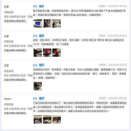
5.0
極好
評價於：2026年07月05日
訪客
衞生間乾濕分離，床墊睡眠很舒服， 連住享·早餐:種類還可以嘛 閑逸下午茶:有現磨咖啡 環
商務旅客
境：周圍吃飯交通都很方便，遛彎到西湖公園也很近，到萬達更近。
御享·舒壓寧靜大床房「零壓
床墊+御枕+智能客控」
入住於2026年07月
5.0
極好
評價於：2026年06月08日
訪客
設施：很好 衞生：非常乾淨 環境：很好 服務：非常好 連住享·早餐:有 連住享·延遲退房至
商務旅客
15:00（視房量房態）:有 下次還來
御享·舒壓寧靜大床房「零壓
床墊+御枕+智能客控」
入住於2026年06月
5.0
極好
評價於：2026年06月02日
訪客
房間環境非常好，乾淨整潔，早餐也很棒，前台小姐姐親切温暖，選擇連續入住，帶孩子也
家庭旅遊
是很好的入住體驗。 設施：衹是沒有冰箱其他都很完美。 衞生：超級乾淨。 環境：安靜整
御享·舒壓寧靜大床房「零壓
潔。 服務：温暖周到。
床墊+御枕+智能客控」
入住於2026年05月
5.0
極好
評價於：2026年04月29日
Dalton-
已經住過好幾次這個酒店了，每次來綏化都會選擇這家酒店。地點特別好，距離萬達廣場走
商務旅客
路三四分鐘就能到。酒店面積也非常大，各項設施都很齊全。服務人員提供的服務也非常
御享·舒壓寧靜大床房「零壓
好，各種需求都能及時得到解決，推薦大家來綏化玩就住這家酒店就可以！
床墊+御枕+智能客控」
入住於2026年04月