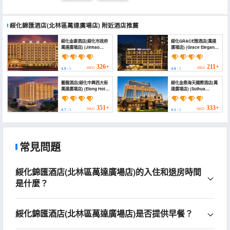
綏化錦匯酒店(北林區萬達廣場店)
附近酒店推薦
綏化金豪酒店(綏化市政府
綏化GRACE雅酒店(萬達
萬達廣場店) (Jinhao
廣場店) (Grace Elegant
Hotel Suihua (Municipal
Hotel)
Government & Wanda
Plaza))
326+
211+
HKD
HKD
4.9
/ 5
4.8
/ 5
藝龍酒店(綏化中興西大街
綏化金鼎海天國際酒店(萬
萬達廣場店) (Elong Hotel
達廣場店) (Suihua
(Suihua Beilin
Jinding Haitian
ZhongxinDjiejie Wanda
International Hotel)
Plaza))
351+
333+
HKD
HKD
4.7
/ 5
4.5
/ 5
常見問題
綏化錦匯酒店(北林區萬達廣場店)的入住和退房時間
是什麼？
綏化錦匯酒店(北林區萬達廣場店)是否提供早餐？