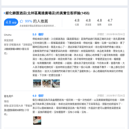
綏化錦匯酒店(北林區萬達廣場店)的真實住客評論(1455)
4.8
4.8
4.8
4.7
99%
的人推薦
4.8
/5分
位置
清潔度
服務
設施
永安旅遊評價由真實酒店住客提供的評價。
5.0
極好
評價於：2026年08月06日
Chuhu
帶娃來綏化旅遊，入住錦滙酒店（萬達廣場店）是我們這趟行程最正確的決定！首先要誇爆
家庭旅遊
它的地理位置——緊鄰萬達廣場，下樓就是商場，帶娃吃飯、購物、玩樂一站式解決，累了
御享·舒眠雙床房「深睡寢具
隨時回酒店休息，簡直太省心了。 酒店對親子家庭特別友好，前台看到我們帶着小朋友，
+趣味書籍+御枕+智能客
入住於2026年07月
主動幫我們升級了樓層更高的房間，視野很好。房間寬敞明亮，床品乾淨柔軟，閨女在床上
控」
滾來滾去開心得不行。衞生間乾濕分離，熱水充足，還貼心地準備了小童牙刷和拖鞋，細節
滿分。晚上酒店很安靜，隔音效果不錯，孩子睡得特別踏實。 早餐更是加分項，種類豐
富，有熱騰騰的粥、現煮麪條、小餛飩，還有孩子愛吃的煎蛋、牛奶和水果，營養均衡，大
人孩子都能吃飽吃好。退房時前台還送了閨女一個小玩偶，她抱着不撒手，一路上都在念叨
錦滙酒店。 這次入住讓我們的親子旅行充滿了温暖和安心，真心推薦給所有來綏化的帶娃
家庭，下次來一定還住這裏！
4.0
很好
評價於：2026年07月26日
匿名用戶
衞生3顆星因為牙具盒裡麪衹有一個牙刷，一個一次性紙杯，以及撕開後殘留的包裝。 同時
情侶
被子與床單之間有長髮。 和前台説完後態度很好補充了牙具等用品，頭髮也拍照留存了，
御致·超享空間大床「零壓床
表示可以重新鋪床具。 環境四顆星是因為一點不隔音，外面説什麼可以聽得很清楚很清
墊+智能客控+御枕+沙發
入住於2026年07月
楚。 設施四顆星吧，沒有體重秤，沒有小冰箱，沒有…
椅」