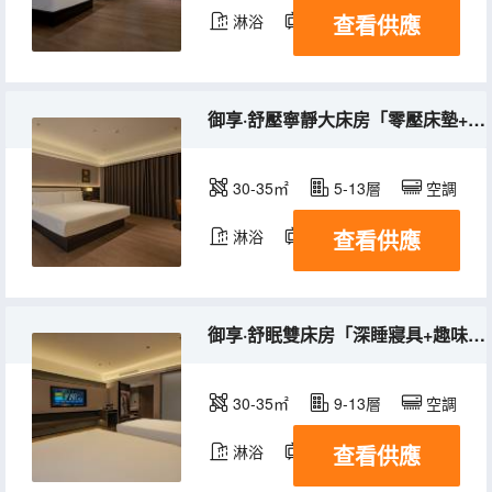
查看供應
淋浴
電視機
御享·舒壓寧靜大床房「零壓床墊+御枕+智能客控」
30-35㎡
5-13層
空調
查看供應
淋浴
電視機
御享·舒眠雙床房「深睡寢具+趣味書籍+御枕+智能客控」
30-35㎡
9-13層
空調
查看供應
淋浴
電視機