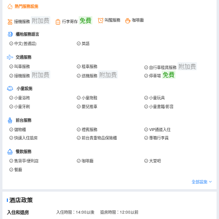
熱門服務設施
附加费
免費
叫醒服務
咖啡廳
接機服務
行李寄存
櫃枱服務語言
中文(普通話)
英語
交通服務
附加费
叫車服務
租車服務
自行車租賃服務
附加费
附加费
免費
接機服務
送機服務
停車場
小童設施
小童浴袍
小童拖鞋
小童玩具
小童牙刷
嬰兒推車
小童書籍/影音
前台服務
儲物櫃
禮賓服務
VIP通道入住
快速入住退房
前台貴重物品保險櫃
專職行李員
餐飲服務
售貨亭/便利店
咖啡廳
大堂吧
餐廳
全部設施
酒店政策
入住和退房
入住時間：14:00以後 退房時間：12:00以前