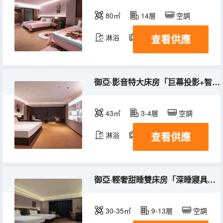
80㎡
14層
空調
查看供應
淋浴
電視機
御亞·影音特大床房「巨幕投影+智能馬桶+超享空間」
43㎡
3-4層
空調
查看供應
淋浴
電視機
御亞·輕奢甜睡雙床房「深睡寢具＋御枕＋趣味書籍＋衣帽間」
30-35㎡
9-13層
空調