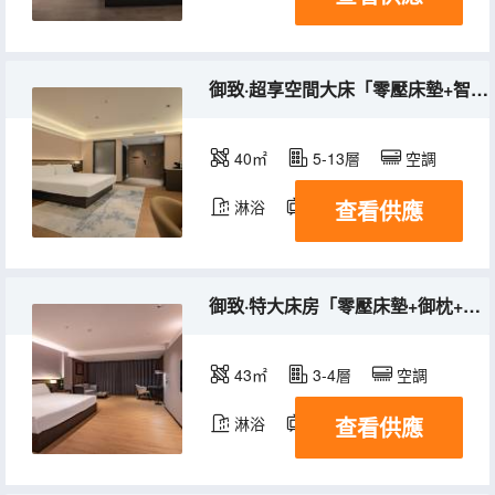
御致·超享空間大床「零壓床墊+智能客控+御枕+沙發椅」
40㎡
5-13層
空調
查看供應
淋浴
電視機
御致·特大床房「零壓床墊+御枕+智能客控」
43㎡
3-4層
空調
查看供應
淋浴
電視機