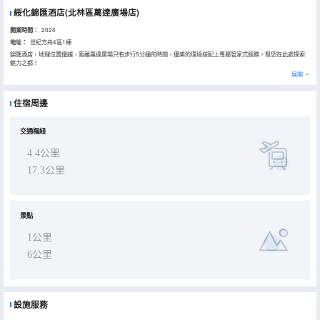
綏化錦匯酒店(北林區萬達廣場店)
開業時間：
2024
地址：
世紀方舟4區1棟
錦匯酒店，地理位置優越，距離萬達廣場只有步行5分鐘的時間，優美的環境搭配上專屬管家式服務，幫您在此處探索
魅力之都！
展開
住宿周邊
交通樞紐
4.4公里
17.3公里
景點
1公里
6公里
設施服務