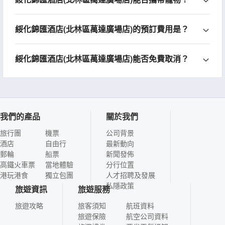
綏化錦匯酒店(北林區萬達廣場店)的預訂費用是？
綏化錦匯酒店(北林區萬達廣場店)能否免費取消？
我們的產品
關於我們
旅行團
機票
公司背景
酒店
自由行
最新動向
郵輪
船票
新聞發佈
高鐵火車票
當地體驗
分行位置
港玩港食
獨立包團
人才招聘及發展
私隱政策
旅遊資訊
旅遊服務
旅遊攻略
旅客須知
航班資料
旅遊保險
航空公司資料