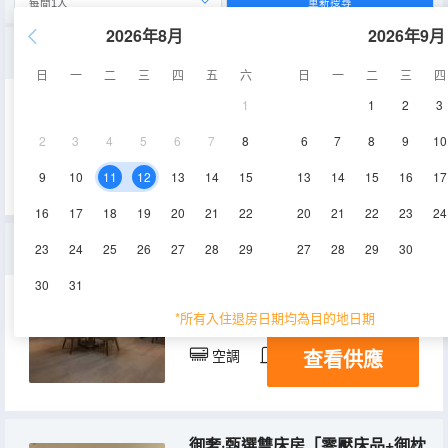
重新搜尋
2026年8月
2026年9月
御鉑·家庭房「零壓床品+御枕+趣味書籍」
日
一
二
三
四
五
六
日
一
二
三
四
1
1
2
3
40-45㎡
9,11層
空調
2
3
4
5
6
7
8
6
7
8
9
10
查看供應
淋浴
電視機
9
10
11
12
13
14
15
13
14
15
16
17
16
17
18
19
20
21
22
20
21
22
23
24
御樂套房
23
24
25
26
27
28
29
27
28
29
30
30
31
100-105㎡
10,13層
*所有入住退房日期均為目的地日期
查看供應
空調
淋浴
電視機
御奢·甄選雙床房「零壓床品+御枕+智能馬桶+智能客控」