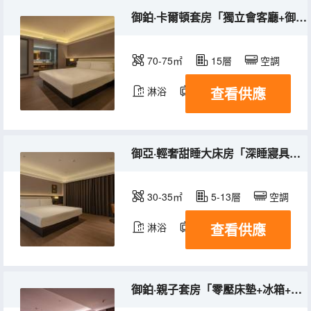
御鉑·卡爾頓套房「獨立會客廳+御枕+迷你冰箱」
70-75㎡
15層
空調
查看供應
淋浴
電視機
冰箱
御亞·輕奢甜睡大床房「深睡寢具＋御枕＋趣味書籍＋衣帽間」
30-35㎡
5-13層
空調
查看供應
淋浴
電視機
御鉑·親子套房「零壓床墊+冰箱+超享空間+智能客控」