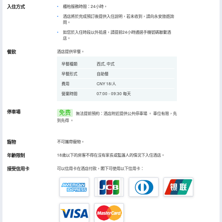
入住方式
櫃枱服務時間：24小時。
酒店將於完成預訂後提供入住說明，若未收到，請向永安旅遊詢
問。
如您於入住時段以外抵達，請提前24小時通過手機號碼聯繫酒
店。
餐飲
酒店提供早餐。
早餐種類
西式, 中式
早餐形式
自助餐
費用
CNY 18/人
營業時間
07:00 - 09:30 每天
停車場
免费
無法提前預約：酒店附近提供公共停車場
。
車位有限，先
到先得
。
寵物
不可攜帶寵物。
年齡限制
18歲以下的房客不得在沒有家長或監護人的情況下入住酒店。
接受信用卡
可以信用卡在酒店付款，閣下可使用以下信用卡：