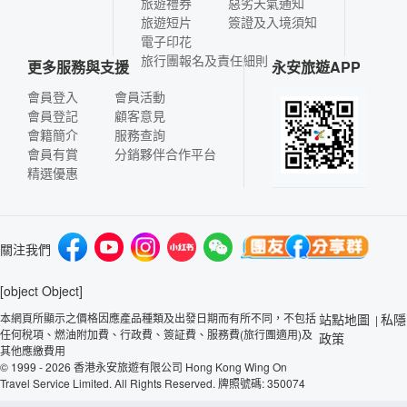
旅遊禮券
惡劣天氣通知
旅遊短片
簽證及入境須知
電子印花
旅行團報名及責任細則
更多服務與支援
永安旅遊APP
會員登入
會員活動
會員登記
顧客意見
會籍簡介
服務查詢
會員有賞
分銷夥伴合作平台
精選優惠
關注我們
[object Object]
本網頁所顯示之價格因應產品種類及出發日期而有所不同，不包括
站點地圖
私隱
|
任何稅項、燃油附加費、行政費、簽証費、服務費(旅行團適用)及
政策
其他應繳費用
© 1999 - 2026 香港永安旅遊有限公司 Hong Kong Wing On
Travel Service Limited. All Rights Reserved. 牌照號碼: 350074