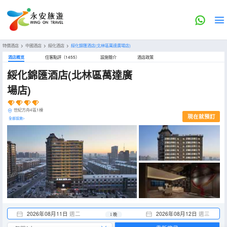
特價酒店
>
中國酒店
>
綏化酒店
>
綏化錦匯酒店(北林區萬達廣場店)
酒店概览
住客點評（1455）
設施簡介
酒店政策
綏化錦匯酒店(北林區萬達廣
場店)
世紀方舟4區1棟
現在就預訂
全部設施>
2026年08月11日
週二
2026年08月12日
週三
1 晚