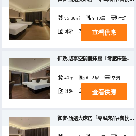
35-38㎡
9-13層
空調
查看供應
淋浴
電視機
御致·超享空間雙床房「零壓床墊+御枕+智能馬桶+大空間」
40㎡
9-13層
空調
查看供應
淋浴
電視機
御奢·甄選大床房「零壓床品+御枕+智能馬桶+智能客控」