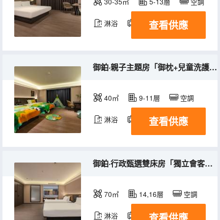
30-35㎡
5-13層
空調
查看供應
淋浴
電視機
御鉑·親子主題房「御枕+兒童洗護+兒童腳蹬+智能馬桶」
40㎡
9-11層
空調
查看供應
淋浴
電視機
御鉑·行政甄選雙床房「獨立會客區＋梳粧間+迷你冰箱」
70㎡
14,16層
空調
查看供應
淋浴
電視機