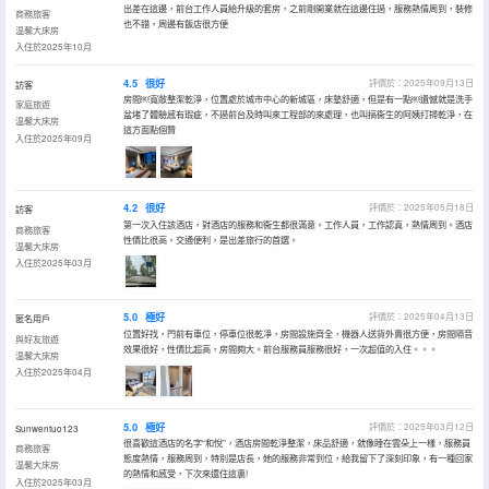
出差在這邊，前台工作人員給升級的套房，之前剛開業就在這邊住過，服務熱情周到，裝修
商務旅客
也不錯，周邊有飯店很方便
温馨大床房
入住於2025年10月
4.5
很好
評價於：2025年09月13日
訪客
房間￼寬敞整潔乾淨，位置處於城市中心的新城區，床墊舒適，但是有一點￼遺憾就是洗手
家庭旅遊
盆堵了體驗感有瑕疵，不過前台及時叫來工程部的來處理，也叫搞衞生的阿姨打掃乾淨，在
温馨大床房
這方面點個贊
入住於2025年09月
4.2
很好
評價於：2025年05月18日
訪客
第一次入住該酒店，對酒店的服務和衞生都很滿意。工作人員，工作認真，熱情周到。酒店
商務旅客
性價比很高。交通便利，是出差旅行的首選。
温馨大床房
入住於2025年03月
5.0
極好
評價於：2025年04月13日
匿名用戶
位置好找，門前有車位，停車位很乾凈，房間設施齊全，機器人送貨外賣很方便，房間隔音
與好友旅遊
效果很好，性價比超高，房間夠大。前台服務員服務很好，一次超值的入住。。。
温馨大床房
入住於2025年04月
5.0
極好
評價於：2025年03月12日
Sunwentuo123
很喜歡這酒店的名字“和悅”，酒店房間乾淨整潔，床品舒適，就像睡在雲朵上一樣，服務員
商務旅客
態度熱情，服務周到，特別是店長，她的服務非常到位，給我留下了深刻印象，有一種回家
温馨大床房
的熱情和感受，下次來還住這裏!
入住於2025年03月