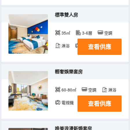
標準雙人房
35㎡
3-6層
空調
查看供應
淋浴
電視機
輕奢娛樂套房
60-80㎡
空調
淋浴
查看供應
電視機
唯美浪漫新婚套房