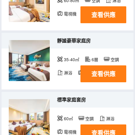
60-80㎡
空調
淋浴
查看供應
電視機
靜謐豪華家庭房
35-40㎡
6層
空調
查看供應
淋浴
電視機
標準家庭套房
60㎡
空調
淋浴
查看供應
電視機