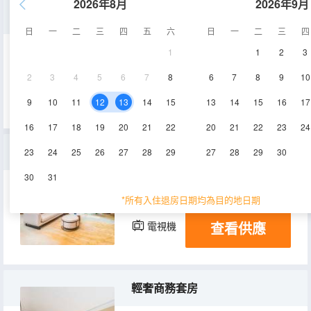
2026年8月
2026年9月
雅緻行政雙人房
日
一
二
三
四
五
六
日
一
二
三
四
1
1
2
3
40㎡
3-6層
空調
2
3
4
5
6
7
8
6
7
8
9
10
查看供應
淋浴
電視機
9
10
11
12
13
14
15
13
14
15
16
17
16
17
18
19
20
21
22
20
21
22
23
24
寵愛一生新婚大床房
23
24
25
26
27
28
29
27
28
29
30
30
31
160-180㎡
空調
淋浴
*所有入住退房日期均為目的地日期
查看供應
電視機
輕奢商務套房