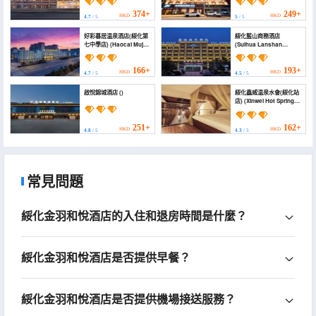
Plaza))
374+
249+
HKD
HKD
4.7
/ 5
5
/ 5
好彩暮居温泉酒店(綏化第
綏化藍山商務酒店
七中學店) (Haocai Muju
(Suihua Lanshan
Hot Spring Hotel
Business Hotel)
(Suihua Seventh Middle
School))
166+
193+
HKD
HKD
4.7
/ 5
4.5
/ 5
啟悅錦城酒店 ()
綏化鑫威温泉水會(綏化站
店) (Xinwei Hot Spring
Hotel)
251+
162+
HKD
HKD
4.8
/ 5
4.3
/ 5
常見問題
綏化金羽和悅酒店的入住和退房時間是什麼？
綏化金羽和悅酒店是否提供早餐？
綏化金羽和悅酒店是否提供機場接送服務？