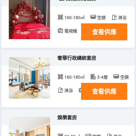
160-180㎡
空調
淋浴
查看供應
電視機
奢華行政總統套房
160-180㎡
3-4層
空調
查看供應
淋浴
電視機
娛樂套房