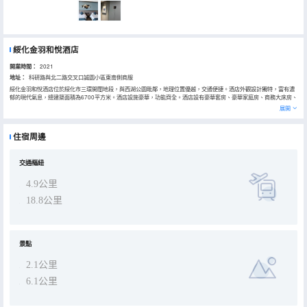
綏化金羽和悅酒店
開業時間：
2021
地址：
科研路與北二路交叉口誠園小區東南側商服
綏化金羽和悅酒店位於綏化市三環開闊地段，與西湖公園毗鄰，地理位置優越，交通便捷。酒店外觀設計獨特，富有濃
郁的現代氣息，總建築面積為6700平方米。酒店設施豪華，功能齊全。酒店設有豪華套房、豪華家庭房、商務大床房、
商務標準間、商務家庭房等不同風格、檔次的房間。客房內設施高檔，裝修時尚、新潮，格調温馨怡人。所有房間均配
展開
備液晶數字電視，免費“美夢成真”睡眠管家服務和高檔衞浴設備。人性化的空間規劃與設計，温馨舒適，帶給您家的感
覺。 酒店設計優雅唯美、鬧中取靜、為旅遊、商務人士提供了很好的居住環境。酒店“以人為本，賓客至上”的經營理
念、提供舒適、温馨、便捷的服務。
住宿周邊
交通樞紐
4.9公里
18.8公里
景點
2.1公里
6.1公里