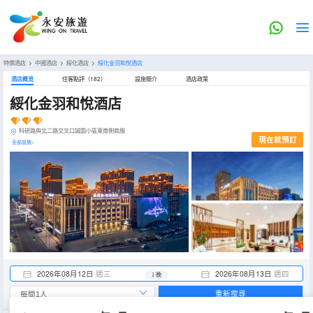
特價酒店
>
中國酒店
>
綏化酒店
>
綏化金羽和悅酒店
酒店概览
住客點評（182）
設施簡介
酒店政策
綏化金羽和悅酒店
科研路與北二路交叉口誠園小區東南側商服
現在就預訂
全部設施>
2026年08月12日
週三
2026年08月13日
週四
1 晚
重新搜尋