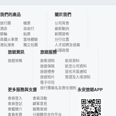
我們的產品
關於我們
旅行團
機票
公司背景
酒店
自由行
最新動向
郵輪
船票
新聞發佈
高鐵火車票
當地體驗
分行位置
港玩港食
獨立包團
人才招聘及發展
私隱政策
旅遊資訊
旅遊服務
旅遊攻略
旅客須知
航班資料
旅遊保險
航空公司資料
旅遊禮券
惡劣天氣通知
旅遊短片
簽證及入境須知
電子印花
旅行團報名及責任細則
更多服務與支援
永安旅遊APP
會員登入
會員活動
會員登記
顧客意見
會籍簡介
服務查詢
會員有賞
分銷夥伴合作平台