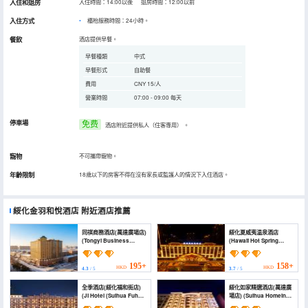
入住和退房
入住時間：14:00以後 退房時間：12:00以前
入住方式
櫃枱服務時間：24小時。
餐飲
酒店提供早餐。
早餐種類
中式
早餐形式
自助餐
費用
CNY 15/人
營業時間
07:00 - 09:00 每天
停車場
免费
酒店附近提供私人（住客專用）
。
寵物
不可攜帶寵物。
年齡限制
18歲以下的房客不得在沒有家長或監護人的情況下入住酒店。
綏化金羽和悅酒店
附近酒店推薦
同祺商務酒店(萬達廣場店)
綏化夏威夷温泉酒店
(Tongyi Business
(Hawaii Hot Spring
Hotel)
Hotel)
195+
158+
HKD
HKD
4.3
/ 5
3.7
/ 5
全季酒店(綏化福和街店)
綏化如家精選酒店(萬達廣
(JI Hotel (Suihua Fuhe
場店) (Suihua Homeinn
Street))
Plus Hotel (Wanda