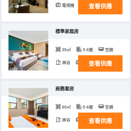
查看供應
電視機
標準家庭房
35㎡
3-6層
空調
查看供應
淋浴
電視機
商務套房
60㎡
5-6層
空調
查看供應
淋浴
電視機