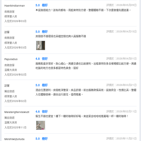
5.0
極好
評價於：2026年05月09日
Haerbindianman
🌟設施很給力！該有的都有，用起來特別方便，整體體驗不錯，下次還會優先選這裏。
商務旅客
標準雙人房
入住於2026年03月
5.0
極好
評價於：2026年04月15日
訪客
房間很不錯環境也高檔空間也夠人員服務不錯
商務旅客
標準雙人房
入住於2026年03月
4.8
很好
評價於：2026年04月01日
Papuladuo
服務態度非常好，耐心細心，周邊交通也比較便利，出租車特別多去哪裡都比較方便。周邊
商務旅客
吃飯的地方也很多都是特色美食，挺好
温馨大床房
入住於2026年02月
5.0
極好
評價於：2026年03月21日
訪客
酒店位置便利，房間乾淨整潔，床品舒適。前台服務熱情高效，設施齊全，性價比高。整體
獨自旅遊
入住體驗很棒，適合出行居住，值得推薦。
標準雙人房
入住於2026年02月
4.6
很好
評價於：2026年02月11日
Malatangtianxiawudi
衞生不錯也便宜！樓下一樓的咖啡好好喝，來這家店哈哈哈推薦喝一杯一樓的咖啡！
獨自旅遊
温馨大床房
入住於2025年11月
5.0
極好
評價於：2025年11月21日
Meishiwojiuliuda