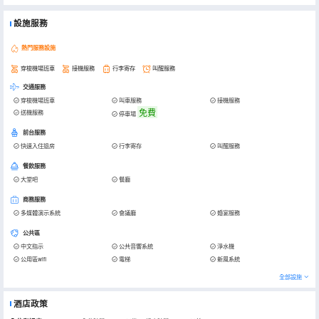
設施服務
熱門服務設施
穿梭機場班車
接機服務
行李寄存
叫醒服務
交通服務
穿梭機場班車
叫車服務
接機服務
免費
送機服務
停車場
前台服務
快速入住退房
行李寄存
叫醒服務
餐飲服務
大堂吧
餐廳
商務服務
多媒體演示系統
會議廳
婚宴服務
公共區
中文指示
公共音響系統
淨水機
公用區wifi
電梯
新風系統
全部設施
酒店政策