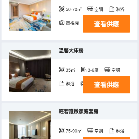
50-70㎡
空調
淋浴
查看供應
電視機
温馨大床房
35㎡
3-6層
空調
查看供應
淋浴
電視機
輕奢雅緻家庭套房
75-90㎡
空調
淋浴