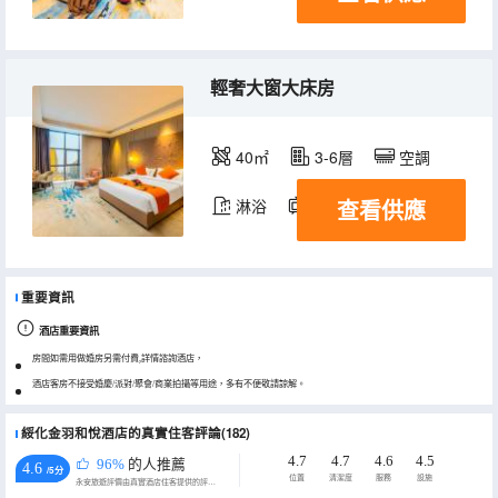
輕奢大窗大床房
40㎡
3-6層
空調
查看供應
淋浴
電視機
重要資訊
酒店重要資訊
房間如需用做婚房另需付費,詳情諮詢酒店，
酒店客房不接受婚慶/派對/聚會/商業拍攝等用途，多有不便敬請諒解。
綏化金羽和悅酒店的真實住客評論(182)
4.7
4.7
4.6
4.5
96%
的人推薦
4.6
/5分
位置
清潔度
服務
設施
永安旅遊評價由真實酒店住客提供的評價。