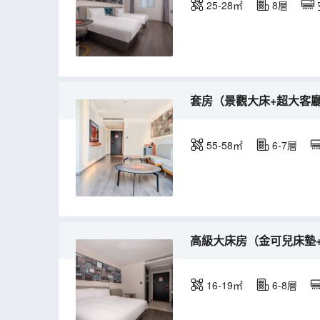
25-28㎡
8層
套房（景觀大床+超大客
55-58㎡
6-7層
高級大床房（金可兒床墊
16-19㎡
6-8層