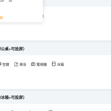
29
30
空調
淋浴
電視機
期
辦公桌+可投屏）
空調
淋浴
電視機
冰箱
你冰箱+可投屏）