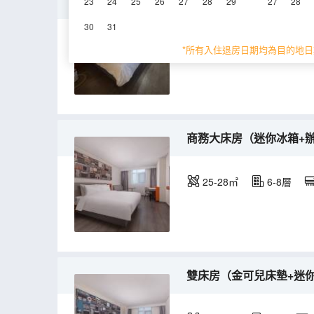
棋牌商務大床房
23
24
25
26
27
28
29
27
28
30
31
25-28㎡
8層
*所有入住退房日期均為目的地日
商務大床房（迷你冰箱+
25-28㎡
6-8層
雙床房（金可兒床墊+迷