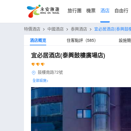
旅行團
機票
酒店
自由行
特價酒店
>
中國酒店
>
泰興酒店
>
宜必居酒店(泰興鼓
酒店概览
住客點評（585）
設施簡
宜必居酒店(泰興鼓樓廣場店)
鼓樓南路72號
全部設施>