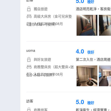
5.0
極好
獨自旅遊
酒店明亮乾淨，客房衞
高級大床房（金可兒床墊
入住於2026年08月
+迷你冰箱+可投頻）
4.0
uoma
很好
與好友旅遊
第二次入住，酒店周邊
商務雙床房（超大雙床+迷
入住於2026年08月
你小冰箱+可投屏）
5.0
訪客
極好
商務旅客
乾淨衞生，經濟實惠，