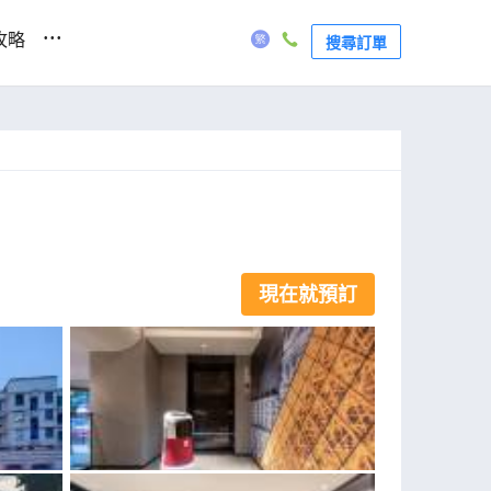
...
攻略
搜尋訂單
現在就預訂