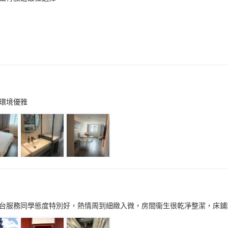
環境優雅
台服務同學態度特別好，熱情周到細緻入微，房間衞生很乾凈整潔，床鋪