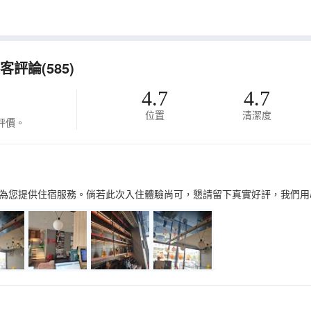
評論(585)
4.7
4.7
位置
清潔度
評價。
為您提供住宿服務。倘若此次入住體驗尚可，懇請留下真實好評，我們用