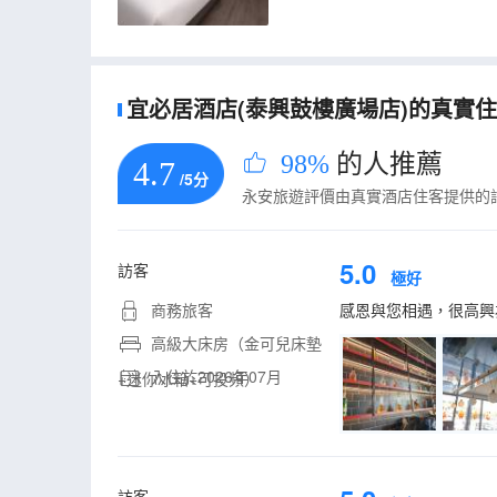
宜必居酒店(泰興鼓樓廣場店)的真實住客
98%
的人推薦
4.7
/5分
永安旅遊評價由真實酒店住客提供的
5.0
訪客
極好
商務旅客
感恩與您相遇，很高興
高級大床房（金可兒床墊
入住於2026年07月
+迷你冰箱+可投頻）
訪客