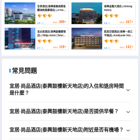
全季酒店(泰興香榭湖景區
泰興金龍大酒店 (Jinlong
觀湖商業廣場店) (JI Hotel
Hotel)
(Taixing Xiangxie Lake
Scenic Area Guanhu
Commercial Plaza))
309+
167+
HKD
HKD
4.9
/ 5
4.6
/ 5
宜必居酒店(泰興鼓樓廣場
凱里亞德酒店(泰興一高江
店) (Yibiju Hotel (Taixing
平路店) (Kailiyade Hotel
Gulou Square))
(Taixing Yigaojiangping
Road Branch))
118+
142+
HKD
HKD
4.7
/ 5
4.8
/ 5
常見問題
宜居·尚品酒店(泰興鼓樓新天地店)的入住和退房時間
是什麼？
宜居·尚品酒店(泰興鼓樓新天地店)是否提供早餐？
宜居·尚品酒店(泰興鼓樓新天地店)附近是否有機場？