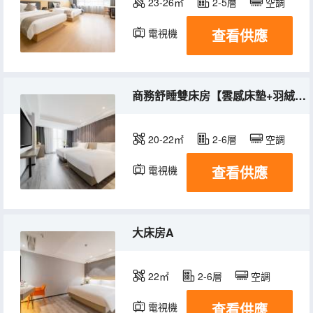
23-26㎡
2-5層
空調
查看供應
電視機
商務舒睡雙床房【雲感床墊+羽絨床品+電視投屏】
20-22㎡
2-6層
空調
查看供應
電視機
大床房A
22㎡
2-6層
空調
查看供應
電視機