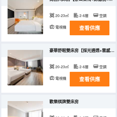
20-23㎡
2-6層
空調
查看供應
電視機
豪華舒眠雙床房【採光通透+雲感深睡+舒適辦公】
20-23㎡
2-6層
空調
查看供應
電視機
歡樂棋牌雙床房