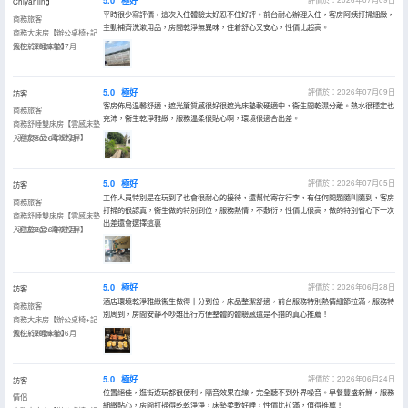
5.0
極好
Chiyanling
平時很少寫評價，這次入住體驗太好忍不住好評。前台耐心辦理入住，客房阿姨打掃細緻，
商務旅客
主動補齊洗漱用品，房間乾淨無異味，住着舒心又安心，性價比超高。
商務大床房【辦公桌椅+記
憶枕+深睡床墊】
入住於2026年07月
5.0
極好
評價於：2026年07月09日
訪客
客房佈局温馨舒適，遮光簾質感很好很遮光床墊軟硬適中，衞生間乾濕分離。熱水很穩定也
商務旅客
充沛，衞生乾淨雅緻，服務温柔很貼心啊，環境很適合出差。
商務舒睡雙床房【雲感床墊
+羽絨床品+電視投屏】
入住於2026年07月
5.0
極好
評價於：2026年07月05日
訪客
工作人員特別是在玩到了也會很耐心的接待，還幫忙寄存行李，有任何問題隨叫隨到，客房
商務旅客
打掃的很認真，衞生做的特別到位，服務熱情，不敷衍，性價比很高，做的特別省心下一次
商務舒睡雙床房【雲感床墊
出差還會選擇這裏
+羽絨床品+電視投屏】
入住於2026年07月
5.0
極好
評價於：2026年06月28日
訪客
酒店環境乾淨雅緻衞生做得十分到位，床品整潔舒適，前台服務特別熱情細節拉滿，服務特
商務旅客
別周到，房間安靜不吵雜出行方便整體的體驗感還是不錯的真心推薦！
商務大床房【辦公桌椅+記
憶枕+深睡床墊】
入住於2026年06月
5.0
極好
評價於：2026年06月24日
訪客
位置絕佳，逛街遊玩都很便利，隔音效果在線，完全聽不到外界噪音。早餐豐盛新鮮，服務
情侶
細緻貼心，房間打掃得乾乾淨淨，床墊柔軟好睡，性價比拉滿，值得推薦！