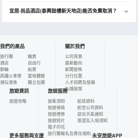
宜居·尚品酒店(泰興鼓樓新天地店)能否免費取消？
我們的產品
關於我們
旅行團
機票
公司背景
酒店
自由行
最新動向
郵輪
船票
新聞發佈
高鐵火車票
當地體驗
分行位置
港玩港食
獨立包團
人才招聘及發展
私隱政策
旅遊資訊
旅遊服務
旅遊攻略
旅客須知
航班資料
旅遊保險
航空公司資料
旅遊禮券
惡劣天氣通知
旅遊短片
簽證及入境須知
電子印花
旅行團報名及責任細則
更多服務與支援
永安旅遊APP