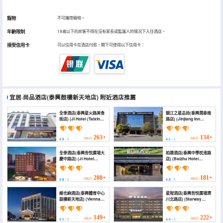
寵物
不可攜帶寵物。
年齡限制
18歲以下的房客不得在沒有家長或監護人的情況下入住酒店。
接受信用卡
可以信用卡在酒店付款，閣下可使用以下信用卡：
宜居·尚品酒店(泰興鼓樓新天地店)
附近酒店推薦
全季酒店(泰興星火路美食
錦江之星品尚(泰興潤泰南
街店) (JI Hotel (Taixing
路店) (Jinjiang Inn
Xinghuo Road Food
Select (Taixing Runtai
Street))
South Road))
263+
134+
HKD
HKD
4.8
/ 5
4.5
/ 5
全季酒店(泰興吾悅廣場大
柏築酒店(泰興中學枕淮路
慶中路店) (Ji Hotel
店) (Baizhu Hotel
(Taixing Wuyue Plaza
(Taixing Middle School
Middle Daqing Road))
Branch on Zhenhuai
Road))
288+
181+
HKD
HKD
4.8
/ 5
4.8
/ 5
維也納酒店(泰興體育中心
星程酒店(泰興吾悅廣場濟
鼓樓新天地店) (Vienna
川北路店) (Starway
Hotel (Taixing Gulou
Hotel (Taixing Wuyue
Xintiandi Sports
Plaza Jichuan North
Center))
Road))
149+
222+
HKD
HKD
4.5
/ 5
4.4
/ 5