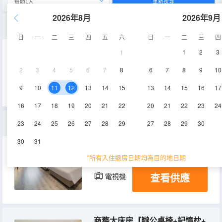
重新搜尋
2026年8月
2026年9月
跑來跑去舒適大床房【大空間+深度睡眠枕+金可兒床墊】
日
一
二
三
四
五
六
日
一
二
三
四
1
1
2
3
23-26㎡
2-6層
空調
2
3
4
5
6
7
8
6
7
8
9
10
查看供應
電視機
9
10
11
12
13
14
15
13
14
15
16
17
16
17
18
19
20
21
22
20
21
22
23
24
一大一小家庭房【高清電視+乾濕分離+超大空間】
23
24
25
26
27
28
29
27
28
29
30
30
31
30-35㎡
3,6層
空調
*所有入住退房日期均為目的地日期
查看供應
電視機
商務大床房【辦公桌椅+記憶枕+深睡床墊】