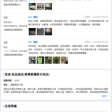
商務大床房【辦公桌椅+記
憶枕+深睡床墊】
入住於2026年06月
5.0
極好
評價於：2026年06月23日
訪客
前台小姐姐，服務熱情周到，態度温柔又耐心，酒店地理位置優越，出行逛街都很方便。房
商務旅客
間打掃的乾淨，無異味，床品舒適柔軟，整體安靜温馨，入住體驗超棒，強烈推薦
商務舒睡雙床房【雲感床墊
+羽絨床品+電視投屏】
入住於2026年06月
5.0
極好
評價於：2026年06月06日
訪客
特別的好，前台服務人員熱情服務，很是喜歡的，推薦出來哦。好的，好的，早餐也是很好
情侶
吃的，央央齊全，十分周到，值得表揚的，好評，好評的，門口停車非常方便，外面的吃飯
一大一小家庭房【高清電視
也特別的多、還有大潤發超市，裏面好大的，旁邊有廣場舞團體賽。
+乾濕分離+超大空間】
入住於2026年06月
宜居·尚品酒店(泰興鼓樓新天地店)
開業時間：
2022
地址：
國慶東路16號
酒店位於著名的教育之鄉、銀杏之鄉，泰興市國慶東路16號（大潤發超市對面）。距京滬高速泰興東、泰興北出口僅需
8分種，距泰興長途汽車總站3公里，酒店東臨泰興市政府、銀杏公園、體育中心，與大潤發超市、新能源美食廣場隔街
相望。中南世紀城、新能源新世界兩大高端商業綜合體左右環抱。酒店裝修高端、大氣、上檔次，設施設備齊全，擁有
展開
各式房型共82間。早晨提供豐富的營養早餐，大堂區域提供免費無線上網，配置自主辦公設施，可全面滿足住店客人休
息、會客、上網、閲讀的需求，為商務度假客人提供了“超健康、超舒適、超期望”的服務。
住宿周邊