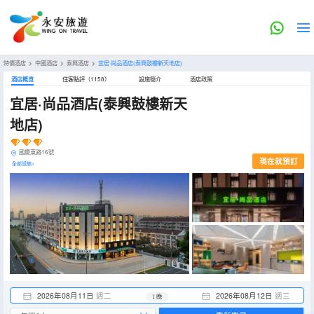
特價酒店
>
中國酒店
>
泰興酒店
>
宜居·尚品酒店(泰興鼓樓新天地店)
酒店概览
住客點評（1158）
設施簡介
酒店政策
宜居·尚品酒店(泰興鼓樓新天
地店)
國慶東路16號
現在就預訂
全部設施>
2026年08月11日
週二
2026年08月12日
週三
1 晚