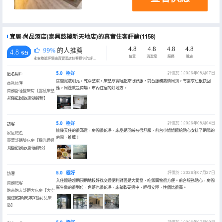
宜居·尚品酒店(泰興鼓樓新天地店)的真實住客評論(1158)
4.8
4.8
4.8
4.8
99%
的人推薦
4.8
/5分
位置
清潔度
服務
設施
永安旅遊評價由真實酒店住客提供的評價。
5.0
極好
評價於：2026年08月07日
匿名用戶
房間寬敞明亮，乾淨整潔，床墊厚實睡起來很舒服，前台服務熱情周到，有需求也很快回
商務旅客
應，周邊就是商場，市內住宿的好地方。
商務舒睡雙床房【雲感床墊
+羽絨床品+電視投屏】
入住於2026年08月
5.0
極好
評價於：2026年08月04日
訪客
這幾天住的很滿意，房間很乾凈，床品是羽絨被很舒服，前台小姐姐還給貼心安排了朝陽的
家庭旅遊
房間，推薦！
豪華舒眠雙床房【採光通透
+雲感深睡+舒適辦公】
入住於2026年08月
5.0
極好
評價於：2026年07月27日
訪客
入住體驗超期預期地段好找交通便利對面是大潤發，吃飯購物很方便。前台服務貼心，房間
商務旅客
衞生做的很到位，角落也很乾凈，床墊軟硬適中，睡得安穩，性價比很高。
跑來跑去舒適大床房【大空
間+深度睡眠枕+金可兒床
入住於2026年07月
墊】
評價於：2026年07月09日