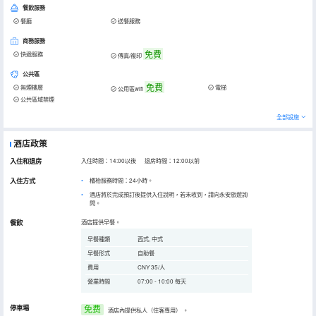
餐飲服務
餐廳
送餐服務
商務服務
免費
快遞服務
傳真/複印
公共區
免費
無煙樓層
電梯
公用區wifi
公共區域禁煙
全部設施
酒店政策
入住和退房
入住時間：14:00以後 退房時間：12:00以前
入住方式
櫃枱服務時間：24小時。
酒店將於完成預訂後提供入住說明，若未收到，請向永安旅遊詢
問。
餐飲
酒店提供早餐。
早餐種類
西式, 中式
早餐形式
自助餐
費用
CNY 35/人
營業時間
07:00 - 10:00 每天
停車場
免费
酒店內提供私人（住客專用）
。