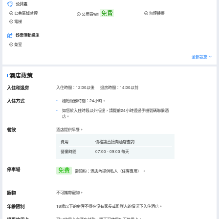
公共區
免費
公共區域禁煙
無煙樓層
公用區wifi
電梯
娛樂活動設施
茶室
全部設施
酒店政策
入住和退房
入住時間：12:00以後 退房時間：14:00以前
入住方式
櫃枱服務時間：24小時。
如您於入住時段以外抵達，請提前24小時通過手機號碼聯繫酒
店。
餐飲
酒店提供早餐。
費用
價格請直接向酒店查詢
營業時間
07:00 - 09:00 每天
停車場
免费
需預約：酒店內提供私人（住客專用）
。
寵物
不可攜帶寵物。
年齡限制
18歲以下的房客不得在沒有家長或監護人的情況下入住酒店。