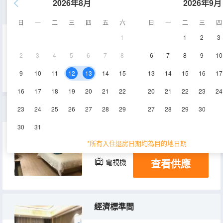
2026年8月
2026年9月
標準間
日
一
二
三
四
五
六
日
一
二
三
四
1
1
2
3
30㎡
3層
空調
2
3
4
5
6
7
8
6
7
8
9
10
查看供應
電視機
9
10
11
12
13
14
15
13
14
15
16
17
16
17
18
19
20
21
22
20
21
22
23
24
經濟大床房
23
24
25
26
27
28
29
27
28
29
30
30
31
30㎡
3層
空調
*所有入住退房日期均為目的地日期
查看供應
電視機
經濟標準間