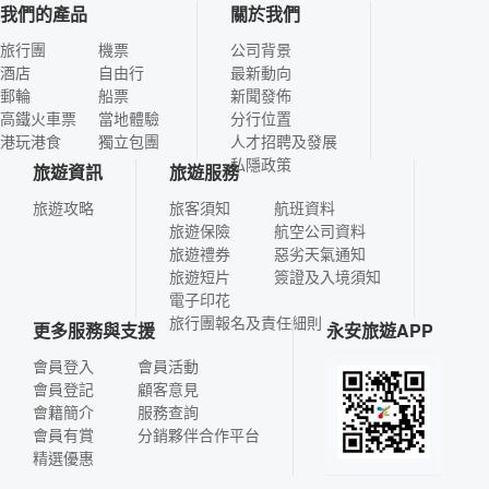
我們的產品
關於我們
旅行團
機票
公司背景
酒店
自由行
最新動向
郵輪
船票
新聞發佈
高鐵火車票
當地體驗
分行位置
港玩港食
獨立包團
人才招聘及發展
私隱政策
旅遊資訊
旅遊服務
旅遊攻略
旅客須知
航班資料
旅遊保險
航空公司資料
旅遊禮券
惡劣天氣通知
旅遊短片
簽證及入境須知
電子印花
旅行團報名及責任細則
更多服務與支援
永安旅遊APP
會員登入
會員活動
會員登記
顧客意見
會籍簡介
服務查詢
會員有賞
分銷夥伴合作平台
精選優惠