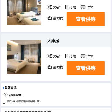
30㎡
3層
空調
查看供應
電視機
大床房
30㎡
3層
空調
查看供應
電視機
重要資訊
酒店重要資訊
實際入住人與預訂時信息需保持一致。