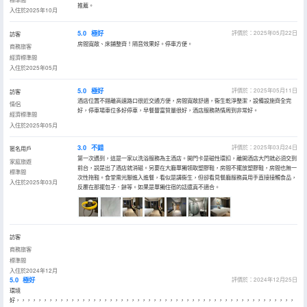
推薦。
入住於2025年10月
5.0
極好
評價於：2025年05月22日
訪客
房間寬敞、床鋪整齊！隔音效果好。停車方便。
商務旅客
經濟標準間
入住於2025年05月
5.0
極好
評價於：2025年05月11日
訪客
酒店位置不錯離高速路口很近交通方便，房間寬敞舒適，衞生乾淨整潔，設備設施齊全完
情侶
好，停車場車位多好停車，早餐豐富質量很好，酒店服務熱情周到非常好。
經濟標準間
入住於2025年05月
3.0
不錯
評價於：2025年03月24日
匿名用戶
第一次遇到，這是一家以洗浴服務為主酒店。開門卡是磁性環扣，離開酒店大門就必須交到
家庭旅遊
前台，説是出了酒店就消磁。另要在大廳單獨領取塑膠鞋，房間不擺放塑膠鞋，房間也無一
標準間
次性拖鞋。食堂需光腳進入進餐，看似是講衞生，但卻看見餐廳服務員用手直接接觸食品，
入住於2025年03月
反覆在那擺包子．餅等。如果是單獨住宿的話還真不適合。
訪客
商務旅客
標準間
入住於2024年12月
5.0
極好
評價於：2024年12月25日
環境
好，，，，，，，，，，，，，，，，，，，，，，，，，，，，，，，，，，，，，，，，，，，，，，，，，，，