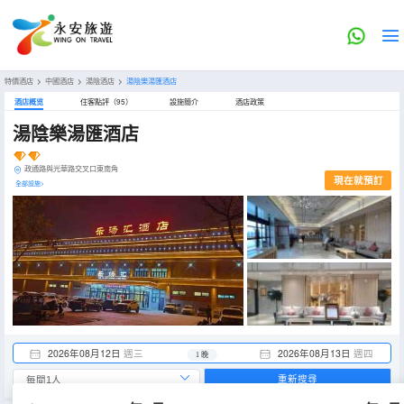
特價酒店
>
中國酒店
>
湯陰酒店
>
湯陰樂湯匯酒店
酒店概览
住客點評（95）
設施簡介
酒店政策
湯陰樂湯匯酒店
政通路與光華路交叉口東南角
現在就預訂
全部設施>
2026年08月12日
週三
2026年08月13日
週四
1 晚
重新搜尋