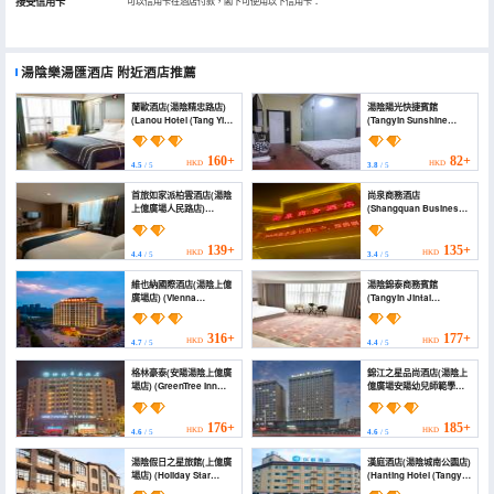
接受信用卡
可以信用卡在酒店付款，閣下可使用以下信用卡：
湯陰樂湯匯酒店
附近酒店推薦
蘭歐酒店(湯陰精忠路店)
湯陰陽光快捷賓館
(Lanou Hotel (Tang Yin
(Tangyin Sunshine
Jingzhong Road))
Express Hotel)
160+
82+
HKD
HKD
4.5
/ 5
3.8
/ 5
首旅如家派柏雲酒店(湯陰
尚泉商務酒店
上億廣場人民路店)
(Shangquan Business
(Shoulvrujia Pebble
Hotel)
Hotel (Tangyin Shangyi
Plaza Renmin Road))
139+
135+
HKD
HKD
4.4
/ 5
3.4
/ 5
維也納國際酒店(湯陰上億
湯陰錦泰商務賓館
廣場店) (Vienna
(Tangyin Jintai
International Hotel
Business Hotel)
(Tangyin Shangyi
Square))
316+
177+
HKD
HKD
4.7
/ 5
4.4
/ 5
格林豪泰(安陽湯陰上億廣
錦江之星品尚酒店(湯陰上
場店) (GreenTree Inn
億廣場安陽幼兒師範學院
(Tangyin Changhong
店) (Jinjiang Inn Select
Road))
(Anyang Antang
Xincheng))
176+
185+
HKD
HKD
4.6
/ 5
4.6
/ 5
湯陰假日之星旅館(上億廣
漢庭酒店(湯陰城南公園店)
場店) (Holiday Star
(Hanting Hotel (Tangyin
Hostel)
Chengnan Park))