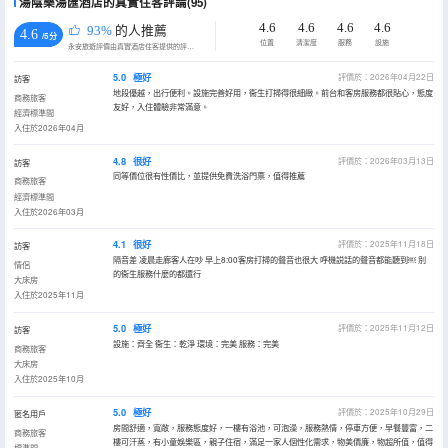
湯陰樂湯匯酒店的真實住客評論(95)
4.6
4.6
4.6
4.6
93%
的人推薦
4.6
/5分
位置
清潔度
服務
設施
永安旅遊評價由真實酒店住客提供的評價。
5.0
極好
評價於：2026年04月22日
訪客
地段優越，出行便利。設施完善好用，衞生打掃得很細緻。前台和客房服務都很貼心，態度
商務旅客
友好，入住體驗非常滿意。
經濟標準間
入住於2026年04月
4.8
很好
評價於：2026年03月13日
訪客
同等價位很有性價比，並提供免費洗浴門票，值得推薦
商務旅客
經濟標準間
入住於2026年03月
4.1
很好
評價於：2025年11月18日
訪客
隔音差 凌晨走廊客人在吵 早上8:00客房打掃的聲音也很大 呼機説話的聲音都能聽到￼ 別
情侶
的衞生服務什麼的都還行
大床房
入住於2025年11月
5.0
極好
評價於：2025年11月12日
訪客
設施：齊全 衞生：乾淨 環境：完美 服務：完美
商務旅客
大床房
入住於2025年10月
5.0
極好
評價於：2025年10月29日
匿名用戶
房間舒適，寬敞，服務態度好，一樓有浴池，可泡澡，服務熱情，停車方便，早餐豐富，二
商務旅客
樓可汗蒸，有小童娛樂區，親子住宿，滿足一家人個性化需求，物美價廉，物超所值，值得
標準間