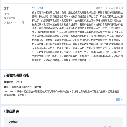
3.1
不錯
評價於：2024年05月06日
訪客
前台某個人的素質可以再差一點嗎，服務態度真的是讓我好無語，就是看我們年輕就這樣説
其他
話嗎，我就想問，我們就外出了兩次，就對我們説還出去不出去了，不出去再換鞋出去就別
經濟標準間
換鞋了，什麼意思啊我請問，我們是客人，首先我們的態度沒有不好 就是看我們年輕就這
入住於2024年05月
樣説話嗎，我請問有沒有這樣對其他人説話呢，我真的很生氣，給我們拿鞋子的那個女的很
温柔，給我們拿鞋子的又不是你，我也不知道你在發表你的什麼意見，我們一分錢沒有少
交，也經常在這訂房間，怎麼連進出都要管着次數嗎，是我們進出兩次耽誤你聊天了嗎，不
要看我們年輕就覺得好欺負，我們是一點都不想吃虧的人，我們經常來這家店，是因為這家
店的環境好，很乾凈，服務態度也很好，所以衹要你們這家店有空房間我們一定會來這家
店，我們來了那麼多次服務態度都很好，每個人的服務態度都很好，我就想知道前台的那個
人是怎麼回事，真的是一顆老鼠屎壞了一鍋湯，再有一次我直接錄視頻發到平台，發到各個
平台，如果這個事情不給解決，那我就一直會追究下去，小看年輕人嘞。我們一分錢沒有少
交該受的委屈我們一點都不受，該吃的虧我們一點都不吃，不要覺得你年齡大就可以對我們
指指點點，可以對我們説什麼，前提是我們並沒有做錯什麼。
湯陰樂湯匯酒店
開業時間：
2021
地址：
政通路與光華路交叉口東南角
2021-01-01裝修，相信湯陰樂湯匯酒店周到的服務和一流的設施，會讓您在湯陰開展一段難忘的旅行。從酒店出發，
至湯陰站僅有6km遠。
所有極具特色的客房都配備有空調，讓您感受到更加貼心細緻的入住體驗。除此之外，配備有拖鞋、24小時熱水和吹風
展開
機的浴室是您消除一天疲勞的好地方。
酒店休閒區提供了各類設施，您可以在這裏舒緩身心壓力。
住宿周邊
交通樞紐