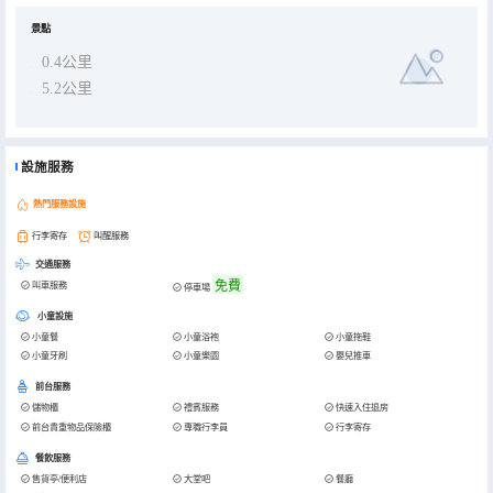
景點
0.4公里
5.2公里
設施服務
熱門服務設施
行李寄存
叫醒服務
交通服務
免費
叫車服務
停車場
小童設施
小童餐
小童浴袍
小童拖鞋
小童牙刷
小童樂園
嬰兒推車
前台服務
儲物櫃
禮賓服務
快速入住退房
前台貴重物品保險櫃
專職行李員
行李寄存
餐飲服務
售貨亭/便利店
大堂吧
餐廳