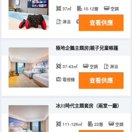
37㎡
10-12層
空調
查看供應
淋浴
電視機
冰箱
極地企鵝主題房|親子兒童帳篷
37-43㎡
空調
淋浴
查看供應
電視機
冰川時代主題套房（兩室一廳）
111-126㎡
22層
空調