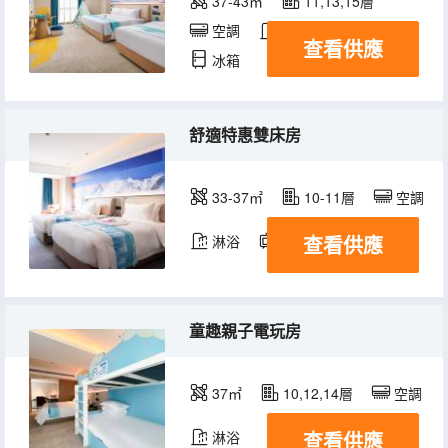
37-43㎡
11,13,15層
空調
淋浴
電視機
查看供應
冰箱
舒適特惠雙床房
33-37㎡
10-11層
空調
查看供應
淋浴
電視機
冰箱
童趣親子電玩房
37㎡
10,12,14層
空調
查看供應
淋浴