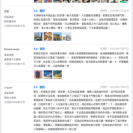
5.0
極好
評價於：2026年07月28日
訪客
天津極地海洋酒店真心挖到寶✨親子游首選！ 入住體驗充滿驚喜，套餐包含海洋館門票，
家庭旅遊
性價比直接拉滿。 客房空間寬敞、乾淨整潔，住着十分舒心。 自助早餐選擇超多，供應時
極地雙床房
間友好，度假不用早起趕路，可以睡個好覺。 重點表揚工作人員孫志娟，耐心貼心，響應
入住於2026年07月
及時。 兩大兩小暢玩一整天，小朋友全程興致滿滿，下次來還選擇這裏！
4.8
很好
評價於：2026年07月27日
Missboxiaojie
房間非常乾淨，隔音效果也很好，家裡人和寶寶睡的都很舒服，各項服務響應也很及時。希
家庭旅遊
望改進的地方主要有下面幾個： 1，高峯期電梯等待時間過長，空間比較小。 2，停車出場
童夢親子主題房
不方便，住店客人可以免費停車，但碼是動態的，每次開車出去都要掃一遍。 3，早餐種類
入住於2026年07月
可以再豐富一些，口感再精進一些。
5.0
極好
評價於：2026年07月25日
๓°yuan
衞生：非常乾淨 環境：很安靜，也沒有蚊蟲 服務：服務人員態度特別好，出門回去取東
家庭旅遊
西，結果刷卡沒反應，客房服務來了之後試了下是電子門鎖沒電了，換電池的時候前台居然
極地大床房
幫我新換了兩張房卡送到房間了，因為暑假期間遊客很多，這麼忙的同時還能做到這樣的服
入住於2026年07月
務，已經很不錯了。 入住當天是小朋友生日，酒店很貼心的幫忙佈置了一下。酒店還提供
床圍欄，完全不怕對小孩子不友好。我兒子是睡得晚起得晚那種，酒店的早餐結束是10
點，剛好我兒子醒了能吃上，種類很多，不出酒店就能體驗天津特色早點～ 海洋館和水樂
園小朋友玩兒的也非常開心，而且浴巾泳圈非常齊全，物價非常友好，並不是買個東西死貴
死貴的，我感覺在進區裏算很合理了。 回酒店的時候在前台展示櫃一眼就看中了海洋極地
冰箱貼，果斷購入。總體來説體驗感非常好，都説帶娃旅行很累，但來這就非常的快，大人
小孩都開心～有機會還會帶孩子二刷三刷