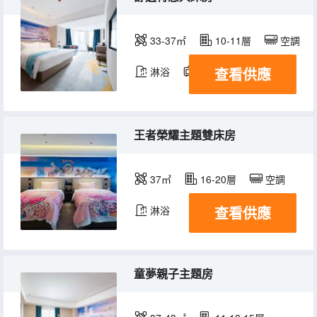
33-37㎡
10-11層
空調
查看供應
淋浴
電視機
冰箱
王者榮耀主題雙床房
37㎡
16-20層
空調
查看供應
淋浴
童夢親子主題房