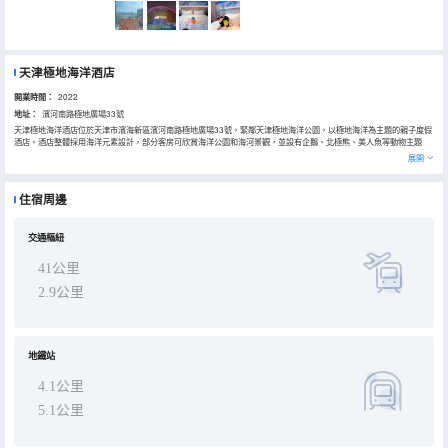
天津極地海洋酒店
開業時間：
2022
地址：
濱河南路極地廣場33號
天津極地海洋酒店位於天津市濱海新區濱河南路極地廣場33號，緊鄰天津極地海洋公園，以極地海洋為主題的親子度假
酒店。酒店整體採用海洋元素設計，部分客房可欣賞海洋公園和海河景觀，並設有企鵝、北極熊、美人魚等動物主題
房，提供兒童堡童夢島、健身房等娛樂設施。住客購買酒店套餐可享2日無限次入園門票及VIP專屬入園通道，並有免費
展開
擺渡車、免費停車等專屬權益。酒店地理位置優越，周邊有濱海文化中心、于家堡高鐵站，交通便利，是家庭探索海洋
世界、親子出遊的理想下榻之選。
住宿周邊
交通樞紐
41公里
2.9公里
地鐵站
4.1公里
5.1公里