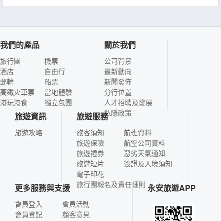
我們的產品
關於我們
旅行團
機票
公司背景
酒店
自由行
最新動向
郵輪
船票
新聞發佈
高鐵火車票
當地體驗
分行位置
港玩港食
獨立包團
人才招聘及發展
私隱政策
旅遊資訊
旅遊服務
旅遊攻略
旅客須知
航班資料
旅遊保險
航空公司資料
旅遊禮券
惡劣天氣通知
旅遊短片
簽證及入境須知
電子印花
旅行團報名及責任細則
更多服務與支援
永安旅遊APP
會員登入
會員活動
會員登記
顧客意見