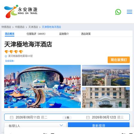
特價酒店
>
中國酒店
>
天津酒店
>
天津極地海洋酒店
酒店概览
住客點評（4805）
設施簡介
酒店政策
天津極地海洋酒店
濱河南路極地廣場33號
現在就預訂
全部設施>
2026年08月11日
週二
2026年08月12日
週三
1 晚
重新搜尋