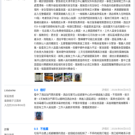
部，確診頭部損傷，緊急前往天津市第五中心醫院兒外科急診就診。事發之後現場工作人員
處置滯後，付費升級區域對應的安全防護、風險提示完全缺位，作為面向低齡嬰幼兒的遊樂
場所，安全管理存在嚴重疏漏，這次意外給全家帶來巨大驚嚇，體驗極差。 再客觀聊聊酒
店入住整體感受：帶寶寶連續入住三天，一線服務人員態度熱情友善。酒店標準入住時間為
15點，考慮到孩子年幼，前台貼心協調，允許我們提前辦理入住。客房打掃及時，每日主
動補充礦泉水，每晚贈送水果。停車場免費停放，每次駕車離場需要前往大堂掃碼。酒店步
行3-5分鐘可達極地海洋公園，地理位置很近，但盛夏高温天氣，這段露天行走的路程十分
悶熱。 住店客人可以免費使用園區水上樂園。水上樂園規模不大，工作人員安全意識良
好，服務到位，更衣室、淋浴配套齊全。寄存櫃20元可存放12小時，遊玩區域要求必須穿
着泳衣、拖鞋進入。 酒店早餐口味尚可。整棟樓宇功能比較混雜，遊客、園區演職人員、
行政辦公人員同樓居住，五層餐廳同時毗鄰員工宿舍。早晚高峯電梯十分緊張，餐廳人流密
集。能看到工作人員盡力維持服務，但樓宇硬件承載力不足，客流疏導、整體應急管理體系
仍有很大改進空間。 客房硬件故障頻發：三天住宿期間馬桶兩次堵塞，還出現吹風機短路
引發全屋停電的情況，故障上報後工作人員上門處理還算及時。 總結：適合計劃連續遊玩
海洋公園的自駕家庭，服務人員的服務態度值得肯定。但客房設施需要全面檢修，重中之重
是園區付費觀賞表演區域的安全管控、風險警示必須立刻整改。真誠提醒攜帶嬰幼兒出行的
家長，慎重選擇海豚表演前排付費座位。
5.0
極好
評價於：2026年08月05日
Lidabeike
看中了酒店加門票的套餐，酒店住客可以從遊客中心的VIP通道進入園區，不用排隊，很方
家庭旅遊
便。2天無限次門票可以隨時回酒店休息，再進入園區遊玩。房間很大，風景也挺好的，還
童趣親子主題房
有消毒櫃可以給寶寶消毒烘乾奶瓶。早餐非常豐盛，小朋友很喜歡。高峯期雖然電梯難等，
入住於2026年08月
但是有工作人員協調。工作人員都非常熱情，整體感覺很好。
0.5
不推薦
評價於：2026年08月03日
訪客
垃圾平台遇上衹顧賺錢的酒店，這個組合搭配絕了。不停的給我打電話，我已經明確表示很
獨自旅遊