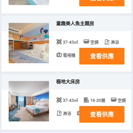
童趣美人魚主題房
37-43㎡
空調
淋浴
查看供應
電視機
極地大床房
37-43㎡
16-20層
空調
查看供應
淋浴
電視機
冰箱