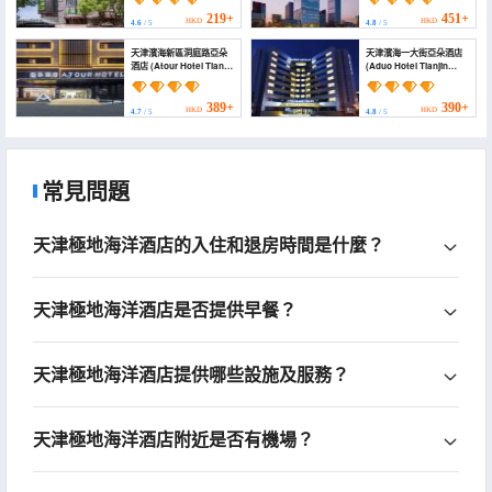
Hotel)
Business District,
Tianjin)
219+
451+
HKD
HKD
4.6
/ 5
4.8
/ 5
天津濱海新區洞庭路亞朵
天津濱海一大街亞朵酒店
酒店 (Atour Hotel Tianjin
(Aduo Hotel Tianjin
Binhai New Area
Binhai 1st Street)
Dongting Road)
389+
390+
HKD
HKD
4.7
/ 5
4.8
/ 5
常見問題
天津極地海洋酒店的入住和退房時間是什麼？
天津極地海洋酒店是否提供早餐？
天津極地海洋酒店提供哪些設施及服務？
天津極地海洋酒店附近是否有機場？