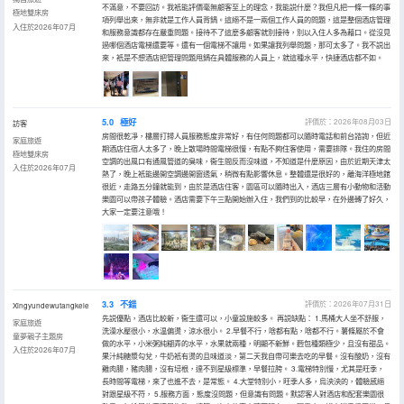
不滿意，不要回訪。我衹能評價毫無顧客至上的理念，我能説什麼？我但凡把一條一條的事
極地雙床房
項列舉出來，無非就是工作人員背鍋。這絕不是一兩個工作人員的問題，這是整個酒店管理
入住於2026年07月
和服務意識都存在嚴重問題。接待不了這麼多顧客就別接待，別以入住人多為藉口。從沒見
過哪個酒店電梯還要等。還有一個電梯不讓用。如果讓我列舉問題，那可太多了。我不説出
來，衹是不想酒店把管理問題甩鍋在具體服務的人員上，就這種水平，快捷酒店都不如。
5.0
極好
評價於：2026年08月03日
訪客
房間很乾凈，樓層打掃人員服務態度非常好，有任何問題都可以隨時電話和前台諮詢，但近
家庭旅遊
期酒店住宿人太多了，晚上散場時間電梯很慢，有點不夠住客使用，需要排隊。我住的房間
極地雙床房
空調的出風口有通風管道的臭味，衞生間反而沒味道，不知道是什麼原因，由於近期天津太
入住於2026年07月
熱了，晚上衹能邊開空調邊開窗透氣，稍微有點影響休息。整體還是很好的，離海洋極地館
很近，走路五分鐘就能到，由於是酒店住客，園區可以隨時出入，酒店三層有小動物和活動
樂園可以帶孩子體驗。酒店需要下午三點開始辦入住，我們到的比較早，在外邊轉了好久，
大家一定要注意哦！
3.3
不錯
評價於：2026年07月31日
Xingyundewutangkele
先説優點，酒店比較新，衞生還可以，小童設施較多。 再説缺點： 1.馬桶大人坐不舒服，
家庭旅遊
洗澡水壓很小，水温偏燙，涼水很小。 2.早餐不行，啥都有點，啥都不行。薯條屬於不會
童夢親子主題房
做的水平，小米粥純糊弄的水平，水果就兩種，明顯不新鮮。麪包種類極少，且沒有甜品。
入住於2026年07月
果汁純糖漿勾兌，牛奶衹有燙的且味道淡，第二天我自帶可樂去吃的早餐。沒有酸奶，沒有
雞肉腸，豬肉腸，沒有培根，達不到星級標準，早餐拉胯。 3.電梯特別慢，尤其是旺季，
長時間等電梯，來了也進不去，是常態。 4.大堂特別小，旺季人多，烏泱泱的，體驗感絕
對跟星級不符， 5.服務方面，態度沒問題，但意識有問題。默認客人對酒店和配套樂園很