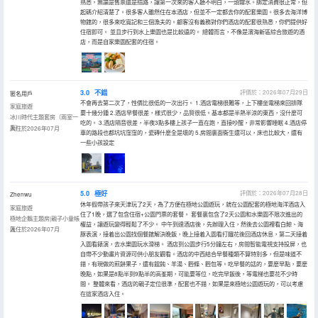
熟悉，無論是售票還是指路，讓第一次來的客人聽不明白，一頭霧水。綁定消費很正常，但
起碼介紹清楚了。很多客人雖然住在本酒店，但並不一定都去你的配套樂園。很多去海洋博
物館的，很多來吃寬記和三個漁夫的。顧客沒有義務對你們酒店的配套很熟悉，你們提供好
住宿即可。 並且步行到水上樂園也是比較遠的。 總體而言，不像是濱海新區綜合旅遊的酒
店，而是自家樂園配套的住宿。
3.0
不錯
評價於：2026年07月29日
匿名用戶
不會再去第二次了，性價比很低的一次出行。 1.酒店電梯很難等，上下樓坐電梯來回排隊
家庭旅遊
要十幾分鍾 2.酒店早餐很差，樣式很少，品質很低。基本都是半熱半涼的東西，沒什麼可
冰川時代主題套房（兩室一
吃的。 3.酒店隔音很差，半夜3點多樓上孩子一直在跑，直接吵醒，非常影響睡眠 4.酒店停
廳）
入住於2026年07月
車的路段也都坑坑窪窪的，瓷磚什麼全是壞的 5.房間裏面衞生還可以，床也比較大，還有
一些小孩設定
5.0
極好
評價於：2026年07月28日
Zhenwu
休年假帶孩子來天津玩了2天，為了方便在極地公園遊玩，就在公園配套的極地海洋酒店入
家庭旅遊
住了1晚，選了包含住宿+公園門票的套餐。 套餐裏包含了2天公園和水樂園不限次進出的
極地企鵝主題房|親子小童帳
權益，讓遊玩變得輕鬆了不少。 中午到達酒店後，先辦理入住，然後去公園裡看白鯨、海
篷
入住於2026年07月
豚表演，接着出公園找個餐館解決晚飯，晚上接着入園看打鐵花後回酒店休息，第二天接着
入園看錶演，去水樂園玩水滑梯。 酒店到公園步行5分鐘左右，房間智能電視支持投屏，也
自帶不少動畫片資源可供小朋友觀看。酒店的中西結合早餐種類不算特別多，但是味道不
錯，有現做的煎餅果子，還有餛飩、羊湯、麪條、麪包等。吃早餐的話的，要麼早點，要麼
晚點，如果是8點半到9點半的高峯期，可能要等位，吃完早飯後，等電梯也要花不少時
間。 整體來看，酒店的親子定位很準，配套也不錯，如果是來極地公園遊玩的，可以考慮
在這家酒店入住。