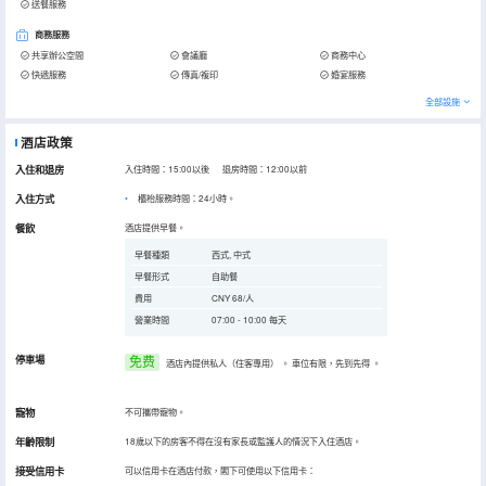
送餐服務
商務服務
共享辦公空間
會議廳
商務中心
快遞服務
傳真/複印
婚宴服務
全部設施
酒店政策
入住和退房
入住時間：15:00以後 退房時間：12:00以前
入住方式
櫃枱服務時間：24小時。
餐飲
酒店提供早餐。
早餐種類
西式, 中式
早餐形式
自助餐
費用
CNY 68/人
營業時間
07:00 - 10:00 每天
停車場
免费
酒店內提供私人（住客專用）
。
車位有限，先到先得
。
寵物
不可攜帶寵物。
年齡限制
18歲以下的房客不得在沒有家長或監護人的情況下入住酒店。
接受信用卡
可以信用卡在酒店付款，閣下可使用以下信用卡：