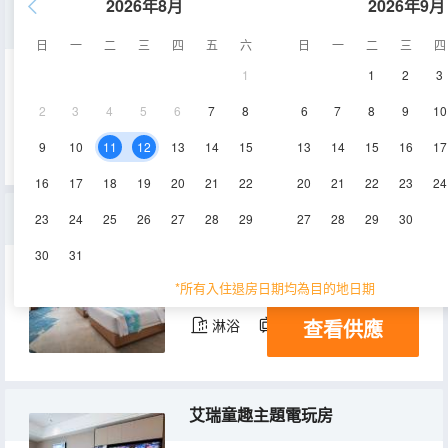
2026年8月
2026年9月
海洋奇遇主題套房（雙卧室）
日
一
二
三
四
五
六
日
一
二
三
四
1
1
2
3
74-86㎡
22層
空調
2
3
4
5
6
7
8
6
7
8
9
10
查看供應
淋浴
電視機
冰箱
9
10
11
12
13
14
15
13
14
15
16
17
16
17
18
19
20
21
22
20
21
22
23
24
極地雙床房
23
24
25
26
27
28
29
27
28
29
30
30
31
37-43㎡
16-20層
空調
*所有入住退房日期均為目的地日期
查看供應
淋浴
電視機
冰箱
艾瑞童趣主題電玩房