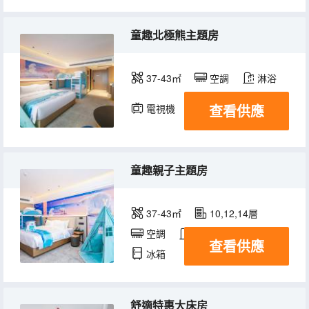
童趣北極熊主題房
37-43㎡
空調
淋浴
查看供應
電視機
童趣親子主題房
37-43㎡
10,12,14層
空調
淋浴
電視機
查看供應
冰箱
舒適特惠大床房