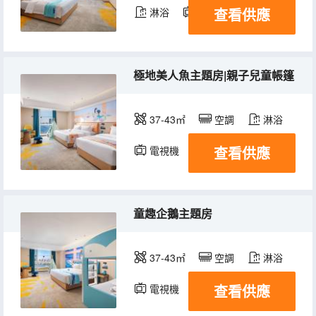
查看供應
淋浴
電視機
冰箱
極地美人魚主題房|親子兒童帳篷
37-43㎡
空調
淋浴
查看供應
電視機
童趣企鵝主題房
37-43㎡
空調
淋浴
查看供應
電視機