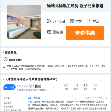
極地北極熊主題房|親子兒童帳篷
37-43㎡
空調
淋浴
查看供應
電視機
重要資訊
城市重要資訊
根據《天津市生活垃圾管理條例》相關規定，自2020年12月1日起，住宿業不得主動提供牙刷、梳子、浴擦、剃鬚
刀、指甲銼、鞋擦，若需要可諮詢酒店。
天津極地海洋酒店的真實住客評論(4805)
4.5
4.5
4.5
4.4
95%
的人推薦
4.5
/5分
位置
清潔度
服務
設施
永安旅遊評價由真實酒店住客提供的評價。
0.5
不推薦
評價於：2026年08月07日
匿名用戶
本次入住最讓人無法接受的重大安全問題：我們額外付費40元升級海豚表演中區前排席
家庭旅遊
位，付費本身沒有異議，但園區衹一味推銷增值座位，完全沒有提前告知該區域存在表演球
極地大床房
體撞擊的安全風險。我家僅11個月27天的寶寶，在觀看錶演時被海豚互動拋出的球砸中頭
入住於2026年07月