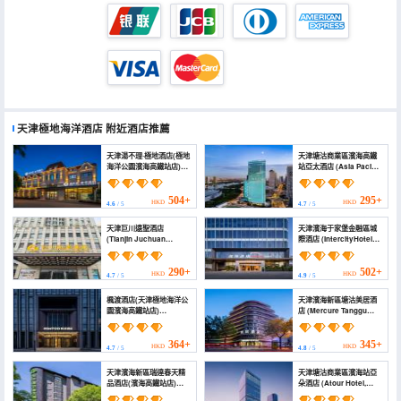
天津極地海洋酒店
附近酒店推薦
天津湯不理·極地酒店(極地
天津塘沽商業區濱海高鐵
海洋公園濱海高鐵站店)
站亞太酒店 (Asia Pacific
(Tangbuli · Polar Hotel
Hotel, Binhai High-
(Binhai High-Speed Rail
speed Railway Station,
Station · Polar Ocean
Tanggu Business
504+
295+
HKD
HKD
4.6
/ 5
4.7
/ 5
Park))
District, Tianjin)
天津巨川遠聖酒店
天津濱海于家堡金融區城
(Tianjin Juchuan
際酒店 (IntercityHotel
Yuansheng
Tianjin Binhai Yujiapu
Hotel&Serviced
Financial District)
Apartment)
290+
502+
HKD
HKD
4.7
/ 5
4.9
/ 5
楓渡酒店(天津極地海洋公
天津濱海新區塘沽美居酒
園濱海高鐵站店)
店 (Mercure Tanggu
(FONTOO Hotel (Tianjin
Tianjin Binhai New
Polar Ocean Park
Area)
Binhai High-Speed
364+
345+
HKD
HKD
4.7
/ 5
4.8
/ 5
Railway Station))
天津濱海新區瑞達春天精
天津塘沽商業區濱海站亞
品酒店(濱海高鐵站店)
朵酒店 (Atour Hotel,
(Ruida Spring Boutique
Binhai Station, Tanggu