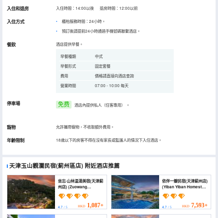
入住和退房
入住時間：14:00以後 退房時間：12:00以前
入住方式
櫃枱服務時間：24小時。
預訂後請提前24小時通過手機號碼聯繫酒店。
餐飲
酒店提供早餐。
早餐種類
中式
早餐形式
固定套餐
費用
價格請直接向酒店查詢
營業時間
07:00 - 10:00 每天
停車場
免费
酒店內提供私人（住客專用）
。
寵物
允許攜帶寵物，不收取額外費用。
年齡限制
18歲以下的房客不得在沒有家長或監護人的情況下入住酒店。
天津玉山觀瀾民宿(薊州區店)
附近酒店推薦
坐忘·山林温湯美宿(天津薊
依伴一瓣民宿(天津薊州店)
州店) (Zuowang
(Yiban Yiban Homestay
Mountain Hot Spring
(Tianjin Jizhou Branch))
Villa (Jizhou Tianjin))
1,087+
7,593+
HKD
HKD
4.7
/ 5
4.7
/ 5