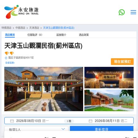
特價酒店
>
中國酒店
>
天津酒店
>
天津玉山觀瀾民宿(薊州區店)
酒店概览
住客點評（0）
設施簡介
酒店政策
天津玉山觀瀾民宿(薊州區店)
羅莊子鎮趙家峪村97號
現在就預訂
全部設施>
2026年08月10日
週一
2026年08月11日
週二
1 晚
重新搜尋