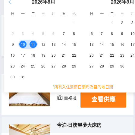
2026年8月
2026年9月
采苓·雲悠吟風大雙床房
日
一
二
三
四
五
六
日
一
二
三
四
1
1
2
3
25-30㎡
1層
空調
2
3
4
5
6
7
8
6
7
8
9
10
查看供應
電視機
9
10
11
12
13
14
15
13
14
15
16
17
16
17
18
19
20
21
22
20
21
22
23
24
芝蘭·清風雲居大床房
23
24
25
26
27
28
29
27
28
29
30
30
31
20-25㎡
1層
空調
*所有入住退房日期均為目的地日期
查看供應
電視機
今泊·日棲星夢大床房