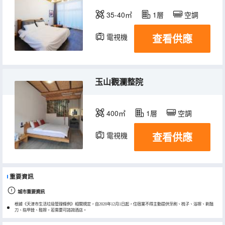
35-40㎡
1層
空調
查看供應
電視機
玉山觀瀾整院
400㎡
1層
空調
查看供應
電視機
重要資訊
城市重要資訊
根據《天津市生活垃圾管理條例》相關規定，自2020年12月1日起，住宿業不得主動提供牙刷、梳子、浴擦、剃鬚
刀、指甲銼、鞋擦，若需要可諮詢酒店。