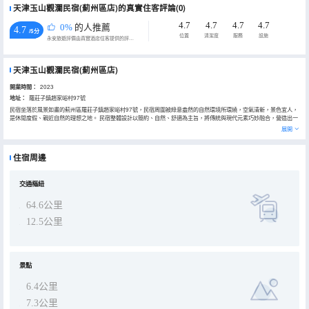
天津玉山觀瀾民宿(薊州區店)的真實住客評論(0)
4.7
4.7
4.7
4.7
0%
的人推薦
4.7
/5分
位置
清潔度
服務
設施
永安旅遊評價由真實酒店住客提供的評價。
天津玉山觀瀾民宿(薊州區店)
開業時間：
2023
地址：
羅莊子鎮趙家峪村97號
民宿坐落於風景如畫的薊州區羅莊子鎮趙家峪村97號，民宿周圍被綠意盎然的自然環境所環繞，空氣清新，景色宜人，
是休閒度假、親近自然的理想之地。 民宿整體設計以簡約、自然、舒適為主旨，將傳統與現代元素巧妙融合，營造出一
種温馨而寧靜的氛圍。步入民宿，彷彿進入了一個與世隔絕的世外桃源，讓人瞬間忘卻塵世的煩惱。 客房寬敞明亮，裝
展開
飾典雅而不失温馨。每個房間都配備了高品質的床品和衞浴設施，確保您在入住期間能夠享受到舒適與便捷。此外，民
宿還設有寬敞的公共休閒娛樂區域，KTV、會議室、棋牌室、茶室等，供客人休息、聊天、品茶，讓您在旅途中結識志
同道合的朋友。 除了舒適的住宿環境，天津玉山觀瀾民宿還提供了豐富的戶外活動。您可以漫步在周圍的青山綠水間，
住宿周邊
感受大自然的神奇魅力；或者前往附近的古村落，領略傳統村落的風貌和民俗文化；還可以在民宿的庭院中舉行燒烤派
對，享受美食與歡樂的時光。民宿周邊還有眾多風景名勝，等待您的探索與發現，比如盤山、薊州溶洞、獨樂寺、溪谷
樂園、漁陽古街(漁陽北路)等。 民宿始終以客人的需求為中心，為您提供貼心、周到的服務。無論您有什麼需求或問
題，都會及時為您解決，確保您在民宿的每一天都過得愉快而舒適。 總之，天津玉山觀瀾民宿是一個充滿魅力和特色的
交通樞紐
民宿，它擁有優美的自然環境、舒適的住宿環境、豐富的戶外活動以及熱情周到的服務。無論您是來度假休閒還是尋找
一處安靜的避風港，這裏都將是您理想的選擇。歡迎您來天津玉山觀瀾民宿體驗別樣的旅行生活！
64.6公里
12.5公里
景點
6.4公里
7.3公里