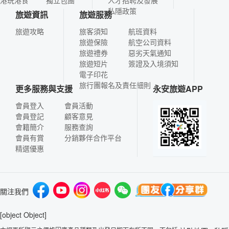
港玩港食
獨立包團
人才招聘及發展
私隱政策
旅遊資訊
旅遊服務
旅遊攻略
旅客須知
航班資料
旅遊保險
航空公司資料
旅遊禮券
惡劣天氣通知
旅遊短片
簽證及入境須知
電子印花
旅行團報名及責任細則
更多服務與支援
永安旅遊APP
會員登入
會員活動
會員登記
顧客意見
會籍簡介
服務查詢
會員有賞
分銷夥伴合作平台
精選優惠
關注我們
[object Object]