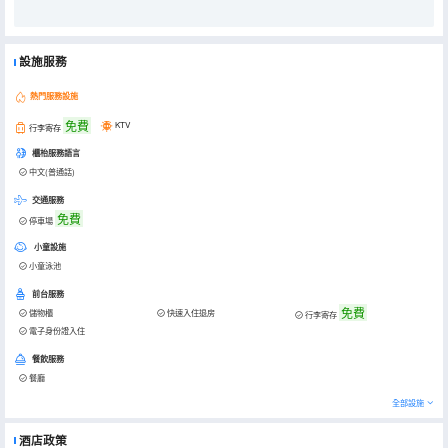
設施服務
熱門服務設施
免費
KTV
行李寄存
櫃枱服務語言
中文(普通話)
交通服務
免費
停車場
小童設施
小童泳池
前台服務
免費
儲物櫃
快速入住退房
行李寄存
電子身份證入住
餐飲服務
餐廳
全部設施
酒店政策