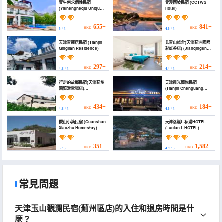
壹生何求個性民宿
雲漫西坡民宿 (CCTWS
(Yishengheqiu Unique
Hotel)
Homestay)
655+
841+
HKD
HKD
5
/ 5
4.6
/ 5
天津青蓮居民宿 (Tianjin
見青山旅舍(天津薊洲國際
Qinglian Residence)
彩虹谷店) (Jianqingshan
Inn (Tianjin Jizhou
International Rainbow
Valley))
297+
214+
HKD
HKD
4.8
/ 5
4.4
/ 5
行走的故鄉民宿(天津薊州
天津晨光簡悅民宿
國際滑雪場店)
(Tianjin Chenguang
(Xingzoude Guxiang
Jianyue Homestay)
Homestay (Tianjin
Jizhou International Ski
434+
184+
HKD
HKD
4.8
/ 5
4.6
/ 5
Resort))
觀山小築民宿 (Guanshan
天津洛嵐L·私湯HOTEL
Xiaozhu Homestay)
(Luolan L·HOTEL)
351+
1,582+
HKD
HKD
5
/ 5
4.9
/ 5
常見問題
天津玉山觀瀾民宿(薊州區店)的入住和退房時間是什
麼？