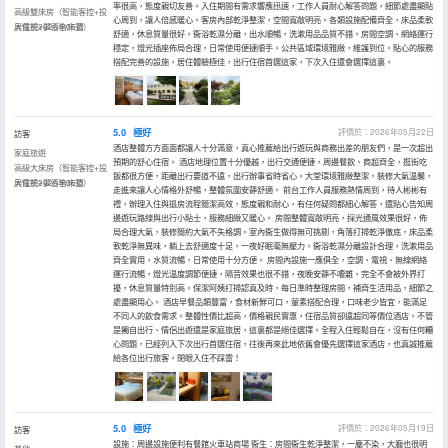
率很高，態度親切友善。入住期間有需求響應迅速，工作人員耐心解答問題，細節處盡顯貼
高級雙床房（智能客控+投
心周到，讓人倍感暖心。客房內部乾淨整潔，空間寬敞明亮。各類設施配備齊全，床品柔軟
屏電視+夢百合床墊）
入住於2026年05月
舒適，休息質量很好。衞浴乾濕分離，出水順暢，洗漱用品品質不錯。房間空調、網絡運行
穩定，燈光插座佈局合理，日常使用便捷順手。公共區域環境雅緻，維護到位。貼心的服務
搭配完善的設施，居住體驗極佳，出行住宿首選這家，下次入住還會選擇這裏。
5.0
極好
評價於：2026年05月22日
訪客
酒店整體方方面面都讓人十分滿意，真心推薦給出行遊玩與商務出差的朋友們，是一次超出
家庭旅遊
預期的舒心住宿。 酒店地理位置十分優越，出行交通便捷，周邊餐飲、商超齊全，逛街吃
高級大床房（智能客控+投
飯都很方便，距離出行要道不遠，出行辦事省時省心。大堂環境雅緻整潔，裝修大氣温馨，
屏電視+夢百合床墊）
入住於2026年05月
走進來讓人心情格外舒暢，整體氛圍安靜舒適。 前台工作人員服務熱情周到，待人彬彬有
禮，辦理入住與退房流程簡潔高效，態度親和耐心，有任何疑問都細心解答，還貼心告知周
邊遊玩路線與出行小貼士，服務細緻又暖心。 房間整體寬敞明亮，採光通風效果很好，佈
局合理大氣，裝修簡約大氣不失格調。室內衞生做得無可挑剔，角落打掃乾淨徹底，床品柔
軟乾淨無異味，躺上去舒適度十足，一夜好眠毫無壓力。衞浴乾濕分離設計合理，洗漱用品
齊全實用，水質流暢，日常使用十分方便。 房間內設施一應俱全，空調、電視、無線網絡
運行流暢，燈光温度調節便捷，隔音效果也很不錯，夜晚安靜不嘈雜，完全不會被外界打
擾，休息質量特別高。保潔阿姨打掃認真及時，每日準時整理房間，補齊生活用品，細節之
處盡顯用心。 酒店早餐品類豐富，食材新鮮可口，葷素搭配合理，口味老少皆宜，能滿足
不同人的飲食需求。整體性價比超高，價格親民實惠，住宿品質卻遠超同等價位酒店。不管
是獨自出行、情侶出遊還是家庭旅居，這裏都是絕佳選擇。全程入住輕鬆自在，沒有任何糟
心問題，已經列入下次出行首選住宿，往後再來此地依舊會優先選擇這家酒店，也真誠推薦
給各位出行旅客，閉眼入住不踩雷！
5.0
極好
評價於：2026年05月19日
訪客
設施：周邊設施便利有餐館火車站商場 衞生：房間衞生乾淨整潔，一塵不染，大廳也很明