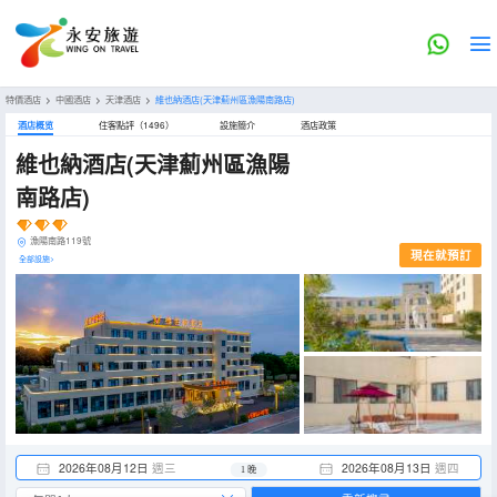
特價酒店
>
中國酒店
>
天津酒店
>
維也納酒店(天津薊州區漁陽南路店)
酒店概览
住客點評（1496）
設施簡介
酒店政策
維也納酒店(天津薊州區漁陽
南路店)
漁陽南路119號
現在就預訂
全部設施>
2026年08月12日
週三
2026年08月13日
週四
1 晚