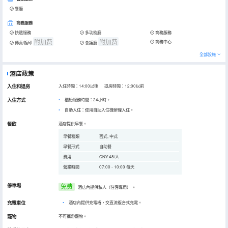
餐廳
商務服務
快遞服務
多功能廳
商務服務
附加费
附加费
商務中心
傳真/複印
會議廳
全部設施
酒店政策
入住和退房
入住時間：14:00以後 退房時間：12:00以前
入住方式
櫃枱服務時間：24小時。
自助入住：使用自助入住機辦理入住。
餐飲
酒店提供早餐。
早餐種類
西式, 中式
早餐形式
自助餐
費用
CNY 48/人
營業時間
07:00 - 10:00 每天
停車場
免费
酒店內提供私人（住客專用）
。
充電車位
•
酒店內提供充電樁，交直流複合式充電。
寵物
不可攜帶寵物。