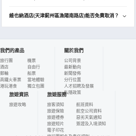
維也納酒店(天津薊州區漁陽南路店)能否免費取消？
我們的產品
關於我們
旅行團
機票
公司背景
酒店
自由行
最新動向
郵輪
船票
新聞發佈
高鐵火車票
當地體驗
分行位置
港玩港食
獨立包團
人才招聘及發展
私隱政策
旅遊資訊
旅遊服務
旅遊攻略
旅客須知
航班資料
旅遊保險
航空公司資料
旅遊禮券
惡劣天氣通知
旅遊短片
簽證及入境須知
電子印花