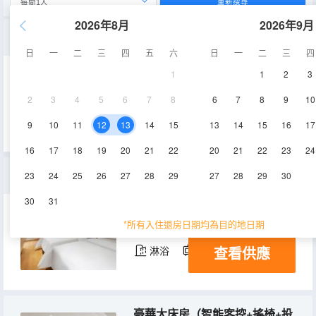
重新搜尋
2026年8月
2026年9月
標準大床房（智能客控+夢百合床墊）
日
一
二
三
四
五
六
日
一
二
三
四
1
1
2
3
17㎡
1-6層
空調
2
3
4
5
6
7
8
6
7
8
9
10
查看供應
淋浴
電視機
9
10
11
12
13
14
15
13
14
15
16
17
16
17
18
19
20
21
22
20
21
22
23
24
高級雙床房（智能客控+投屏電視+夢百合床墊）
23
24
25
26
27
28
29
27
28
29
30
30
31
20-22㎡
1-6層
空調
*所有入住退房日期均為目的地日期
查看供應
淋浴
電視機
豪華大床房（智能客控+搖椅+投屏電視+小冰箱）