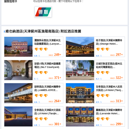
接受信用卡
可以信用卡在酒店付款，閣下可使用以下信用卡：
維也納酒店(天津薊州區漁陽南路店)
附近酒店推薦
瀾韻季朵酒店(天津薊州北
桔子酒店(天津薊州獨樂寺
站鼓樓廣場店) (Lanyun
店) (Orange Hotel
jiduo Hotel)
(Tianjin Jizhou Dule
Temple))
249+
297+
HKD
HKD
4.8
/ 5
4.8
/ 5
柒號小院(天津薊州鼓樓廣
古城印象皇宮酒店(薊州北
場店) (No.7 Courtyard)
站洲河灣廣場店)
(Impression Palace
Hotel)
371+
322+
HKD
HKD
5
/ 5
4.2
/ 5
喆啡酒店(天津薊州獨樂寺
全季酒店(天津薊州人民西
店) (JAMES JOYCE
大街店) (JI Hotel (Tianjin
COFFETEL China hotel)
Jizhou Renmin West
Street))
264+
313+
HKD
HKD
4.6
/ 5
4.9
/ 5
全季酒店(天津薊州文昌街
麗楓酒店(天津薊州獨樂寺
店) (JI Hotel (Tianjin
店) (Lavande Hotel
Zhangzhou Wenchang
(Tianjin Jizhou Dulesi))
Street))
301+
299+
HKD
HKD
4.8
/ 5
4.8
/ 5