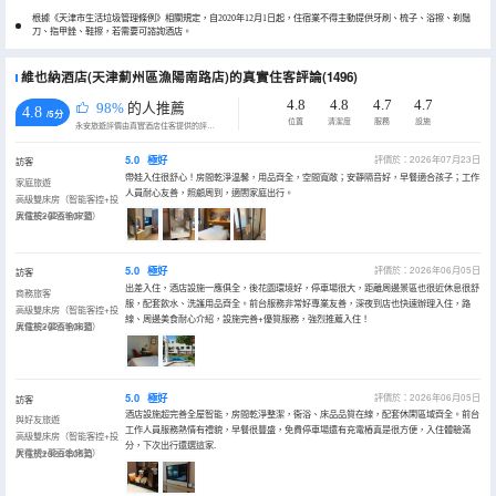
根據《天津市生活垃圾管理條例》相關規定，自2020年12月1日起，住宿業不得主動提供牙刷、梳子、浴擦、剃鬚
刀、指甲銼、鞋擦，若需要可諮詢酒店。
維也納酒店(天津薊州區漁陽南路店)的真實住客評論(1496)
4.8
4.8
4.7
4.7
98%
的人推薦
4.8
/5分
位置
清潔度
服務
設施
永安旅遊評價由真實酒店住客提供的評價。
5.0
極好
評價於：2026年07月23日
訪客
帶娃入住很舒心！房間乾淨温馨，用品齊全，空間寬敞；安靜隔音好，早餐適合孩子；工作
家庭旅遊
人員耐心友善，照顧周到，適閤家庭出行。
高級雙床房（智能客控+投
屏電視+夢百合床墊）
入住於2026年07月
5.0
極好
評價於：2026年06月05日
訪客
出差入住，酒店設施一應俱全，後花園環境好，停車場很大，距離周邊景區也很近休息很舒
商務旅客
服，配套飲水、洗護用品齊全。前台服務非常好專業友善，深夜到店也快速辦理入住，路
高級雙床房（智能客控+投
線、周邊美食耐心介紹，設施完善+優質服務，強烈推薦入住！
屏電視+夢百合床墊）
入住於2026年06月
5.0
極好
評價於：2026年06月05日
訪客
酒店設施超完善全屋智能，房間乾淨整潔，衞浴、床品品質在線，配套休閑區域齊全。前台
與好友旅遊
工作人員服務熱情有禮貌，早餐很豐盛，免費停車場還有充電樁真是很方便，入住體驗滿
高級雙床房（智能客控+投
分，下次出行還選這家.
屏電視+夢百合床墊）
入住於2026年05月