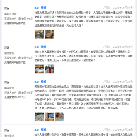
5.0
極好
評價於：2026年06月04日
訪客
特意來給酒店好評！剛到門店前台就主動幫忙拎行李，入住退房手續幾分鐘就辦好，服務温
與好友旅遊
柔專業，細節拉滿。整棟酒店環境衞生做得很棒，公共區域設施嶄新完善，房間空間寬敞，
高級雙床房（智能客控+投
基礎設施保養完好，熱水充足、採光通風俱佳，軟裝乾淨無異味。住得舒心安心，不管短途
屏電視+夢百合床墊）
入住於2026年05月
出差還是旅遊住宿都很合適，真心值得入住！
5.0
極好
評價於：2026年06月04日
訪客
前台工作人員服務熱情有禮貌，辦理入住快捷高效，有疑問都耐心細緻解答，服務貼心到
獨自旅遊
位。客房乾淨整潔，床品舒服，酒店配套設施齊全，衞浴、空調、衞浴用品樣樣完善，環境
高級雙床房（智能客控+投
安靜宜居，性價比很高，下次出行還選這家，強烈推薦！
屏電視+夢百合床墊）
入住於2026年05月
5.0
極好
評價於：2026年05月24日
訪客
天津薊州區漁陽南路維也納酒店｜滿分體驗，商旅度假首選！這次入住天津薊州區漁陽南路
獨自旅遊
維也納酒店，從選址、環境、服務到設施體驗都堪稱完美，全程舒心又省心，絕對是薊州出
標準大床房（智能客控+夢
行的寶藏酒店，強烈推薦給每一位來薊州的朋友 地理位置絕佳，出行超便捷距薊州北站/薊
百合床墊）
入住於2026年05月
州站僅600多米，步行10分鐘可達，趕高鐵超方便，不用繞路打車毗鄰律動體育館、楊園
子公園，周邊商超、餐飲齊全，日常採購、散步休閑都很便利 前台辦理入住/退房高效快
捷，不用長時間等待，工作人員耐心解答疑問，主動告知周邊遊玩、餐飲攻略；
5.0
極好
評價於：2026年05月23日
訪客
這次入住體驗特別舒心，整體十分滿意。酒店工作人員服務熱情有禮，前台辦理入住退房效
獨自旅遊