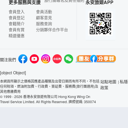
旅行團報名及責任細則
更多服務與支援
永安旅遊APP
會員登入
會員活動
會員登記
顧客意見
會籍簡介
服務查詢
會員有賞
分銷夥伴合作平台
精選優惠
關注我們
[object Object]
本網頁所顯示之價格因應產品種類及出發日期而有所不同，不包括
站點地圖
私隱
|
任何稅項、燃油附加費、行政費、簽証費、服務費(旅行團適用)及
政策
其他應繳費用
© 1999 - 2026 香港永安旅遊有限公司 Hong Kong Wing On
Travel Service Limited. All Rights Reserved. 牌照號碼: 350074