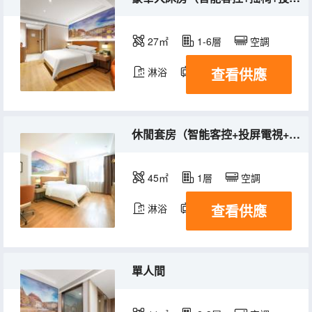
27㎡
1-6層
空調
查看供應
淋浴
電視機
冰箱
休閒套房（智能客控+投屏電視+夢百合床墊+沙發）
45㎡
1層
空調
查看供應
淋浴
電視機
單人間