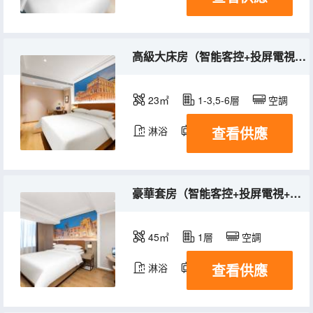
高級大床房（智能客控+投屏電視+夢百合床墊）
23㎡
1-3,5-6層
空調
查看供應
淋浴
電視機
豪華套房（智能客控+投屏電視+迷你小冰箱+搖椅+沙發）
45㎡
1層
空調
查看供應
淋浴
電視機