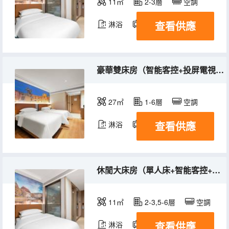
11㎡
2-3層
空調
查看供應
淋浴
電視機
豪華雙床房（智能客控+投屏電視+夢百合床墊）
27㎡
1-6層
空調
查看供應
淋浴
電視機
休閒大床房（單人床+智能客控+夢百合床墊）
11㎡
2-3,5-6層
空調
查看供應
淋浴
電視機