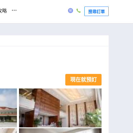
...
攻略
搜尋訂單
現在就預訂