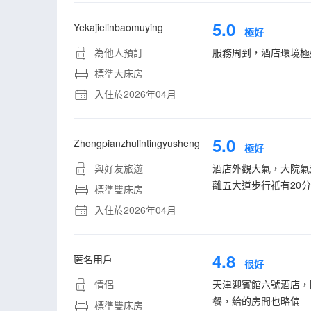
5.0
Yekajielinbaomuying
極好
為他人預訂
服務周到，酒店環境極
標準大床房
入住於2026年04月
5.0
Zhongpianzhulintingyusheng
極好
與好友旅遊
酒店外觀大氣，大院氣
離五大道步行衹有20
標準雙床房
入住於2026年04月
4.8
匿名用戶
很好
情侶
天津迎賓館六號酒店，
餐，給的房間也略偏
標準雙床房