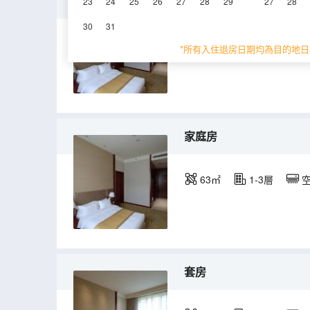
標準大床房
23
24
25
26
27
28
29
27
28
30
31
32㎡
1-3層
*所有入住退房日期均為目的地日
家庭房
63㎡
1-3層
套房