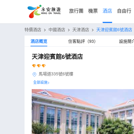
旅行團
機票
酒店
自由行
特價酒店
>
中國酒店
>
天津酒店
>
天津迎賓館6號酒店
酒店概览
住客點評（93）
設施簡
天津迎賓館6號酒店
馬場道335號6號樓
全部設施>