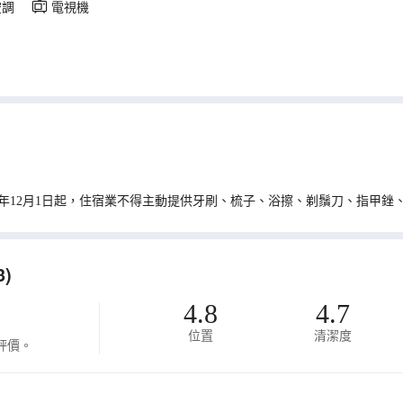
空調
電視機
0年12月1日起，住宿業不得主動提供牙刷、梳子、浴擦、剃鬚刀、指甲銼
)
4.8
4.7
位置
清潔度
評價。