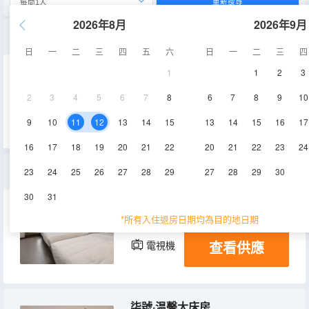
重新搜尋
2026年8月
2026年9月
柒號·小院獨享
日
一
二
三
四
五
六
日
一
二
三
四
1
1
2
3
225㎡
1層
空調
2
3
4
5
6
7
8
6
7
8
9
10
查看供應
電視機
9
10
11
12
13
14
15
13
14
15
16
17
16
17
18
19
20
21
22
20
21
22
23
24
柒號·庭院親子房
23
24
25
26
27
28
29
27
28
29
30
30
31
20㎡
1層
空調
*所有入住退房日期均為目的地日期
查看供應
電視機
柒號·温馨大床房