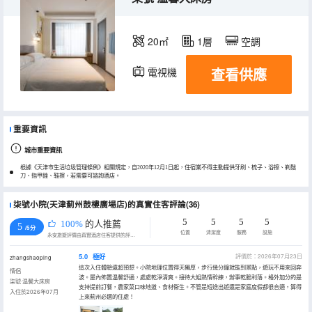
20㎡
1層
空調
查看供應
電視機
重要資訊
城市重要資訊
根據《天津市生活垃圾管理條例》相關規定，自2020年12月1日起，住宿業不得主動提供牙刷、梳子、浴擦、剃鬚
刀、指甲銼、鞋擦，若需要可諮詢酒店。
柒號小院(天津薊州鼓樓廣場店)的真實住客評論(36)
5
5
5
5
100%
的人推薦
5
/5分
位置
清潔度
服務
設施
永安旅遊評價由真實酒店住客提供的評價。
5.0
極好
評價於：2026年07月23日
zhangshaoping
這次入住體驗遠超預想。小院地理位置得天獨厚，步行幾分鐘就能到景點，遊玩不用來回奔
情侶
波。屋內佈置温馨舒適，處處乾淨清爽。接待大姐熱情幹練，辦事乾脆利落。格外加分的是
柒號·温馨大床房
支持提前訂餐，農家菜口味地道、食材衞生。不管是短途出遊還是家庭度假都很合適，算得
入住於2026年07月
上來薊州必選的住處！