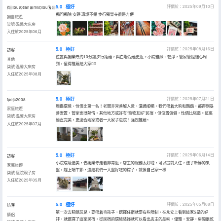
5.0
極好
評價於：2025年09月10日
💃🏻louのtian🎀miのlou🕺🏻
獨門獨院 安靜 環境不錯 步行獨樂寺很是方便
獨自旅遊
柒號·温馨大床房
入住於2025年06月
5.0
極好
評價於：2025年08月16日
訪客
位置與獨樂寺約10分鐘步行距離，與白塔距離更近。小院雅緻、乾淨，管家管姐細心周
其他
到，值得推薦給大家👍🏼
柒號·温馨大床房
入住於2025年08月
5.0
極好
評價於：2025年07月21日
fpejc2008
周邊環境、性價比第一名！老闆非常善解人意、溝通順暢。我們帶着大狗和鸚鵡，都得到妥
家庭旅遊
善安置，管家也很熱情。其他地方或許有“寵物友好”民宿，但位置偏僻，性價比堪憂。這裏
柒號·温馨大床房
簡直完美，更適合兩家或者一大家子包院！強烈推薦~
入住於2025年07月
5.0
極好
評價於：2025年06月14日
訪客
小院環境優美，去獨樂寺走着非常近，店主的服務太好啦，可以提前入住，送了新鮮的果
家庭旅遊
盤，趕上端午節，還給我們一大盤好吃的粽子，就像自己家一樣
柒號·庭院親子房
入住於2025年05月
5.0
極好
評價於：2025年05月08日
訪客
第一次去薊縣玩兒，要帶着毛孩子，選擇住宿就要有些限制，在永安上看到這家5星的好
情侶
評，就選擇了這家民宿，從民宿的環境裝飾就可以看出店主的品味，優雅，安靜，房間很乾