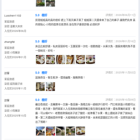
5.0
極好
評價於：2026年06月11日
Luochen1102
民宿姐姐真的真的很好 趕上下雨天褲子濕了 姐姐第二天還拿來了自己的褲子 讓我們先穿 真
家庭旅遊
的很貼心 小院的造景也很漂亮 坐在院子裏很舒服 必須好評
柒號·温馨大床房
入住於2026年06月
5.0
極好
評價於：2026年01月16日
zhangfld
床品比較舒適，私房菜挺好吃。玉蘭菜第一次吃，很脆微甜。水庫大魚，跟廚房裡的魚不是
家庭旅遊
一個味兒，好吃。
柒號·小院獨享
入住於2026年01月
5.0
極好
評價於：2025年11月02日
訪客
設施齊全，衞生乾淨，環境幽雅，服務熱情！
家庭旅遊
柒號·庭院親子房
入住於2025年11月
5.0
極好
評價於：2025年10月09日
訪客
離白塔很近，去獨樂寺～文廟～魯班廟～漁陽古街一趟線步行即可，門口和對面小院都可以
家庭旅遊
停車，很方便。我們兩家人入住兩側房間都帶獨立衞生間住着很方便，還有單獨的茶室、餐
柒號·小院獨享
廳，可以唱KTV，老闆很熱情給孩子送了酸奶，給準備了水果，晚上還給孩子做了拔絲白
入住於2025年10月
薯。第二天還給提供早餐，大姐現烙的大餅很不錯。本來衹是圖近訂的小院，沒想到真的超
出了預期！