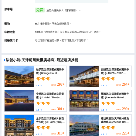
停車場
免费
酒店內提供私人（住客專用）
。
寵物
允許攜帶寵物，不收取額外費用。
年齡限制
18歲以下的房客不得在沒有家長或監護人的情況下入住酒店。
接受信用卡
可以信用卡在酒店付款，閣下可使用以下信用卡：
柒號小院(天津薊州鼓樓廣場店)
附近酒店推薦
桔子酒店(天津薊州獨樂寺
喆啡酒店(天津薊州獨樂寺
店) (Orange Hotel
店) (JAMES JOYCE
(Tianjin Jizhou Dule
COFFETEL China hotel)
Temple))
297+
264+
HKD
HKD
4.8
/ 5
4.6
/ 5
全季酒店(天津薊州文昌街
麗楓酒店(天津薊州獨樂寺
店) (JI Hotel (Tianjin
店) (Lavande Hotel
Zhangzhou Wenchang
(Tianjin Jizhou Dulesi))
Street))
301+
299+
HKD
HKD
4.8
/ 5
4.8
/ 5
全季酒店(天津薊州人民西
維也納酒店(天津薊州區漁
大街店) (JI Hotel (Tianjin
陽南路店) (Vienna Hotel
Jizhou Renmin West
(Jizhou District, Tianjin
Street))
Yuyang South Road))
313+
225+
HKD
HKD
4.9
/ 5
4.8
/ 5