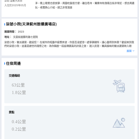
柒號·温馨大床房
凈，晚上睡覺也很安靜，周圍吃飯很方便，離白塔寺，獨樂寺和漁陽古街非常近，想去周邊
入住於2025年05月
玩，老闆熱心介紹，總之非常滿意
柒號小院(天津薊州鼓樓廣場店)
開業時間：
2023
地址：
文昌街道勝利路七號院
柒號小院，徽派建築，歡迎您！ 在城市的喧囂中疲憊奔波，你是否渴望尋一處寧靜歸所，讓心靈得到休憩？歡迎來到我
們的柒號小院，這裏是避世的理想之地，為你開啟一段返璞歸真的詩意之旅。 踏入民宿，獨具韻味的徽派建築映入眼
簾，白牆黛瓦，錯落有致，宛如一幅淡墨的山水畫。獨門獨院的設計，給予你私密的專屬空間，避免外界的紛擾。
展開
住宿周邊
交通樞紐
63公里
1.8公里
景點
0.4公里
0.2公里