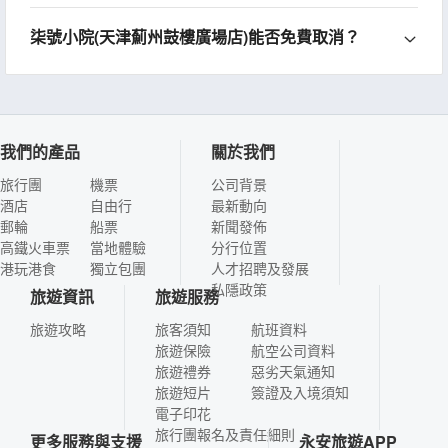
柒號小院(天津薊州鼓樓廣場店)能否免費取消？
我們的產品
關於我們
旅行團
機票
公司背景
酒店
自由行
最新動向
郵輪
船票
新聞發佈
高鐵火車票
當地體驗
分行位置
港玩港食
獨立包團
人才招聘及發展
私隱政策
旅遊資訊
旅遊服務
旅遊攻略
旅客須知
航班資料
旅遊保險
航空公司資料
旅遊禮券
惡劣天氣通知
旅遊短片
簽證及入境須知
電子印花
旅行團報名及責任細則
更多服務與支援
永安旅遊APP