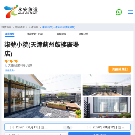
特價酒店
>
中國酒店
>
天津酒店
>
柒號小院(天津薊州鼓樓廣場店)
酒店概览
住客點評（36）
設施簡介
酒店政策
柒號小院(天津薊州鼓樓廣場
店)
文昌街道勝利路七號院
現在就預訂
全部設施>
2026年08月11日
週二
2026年08月12日
週三
1 晚