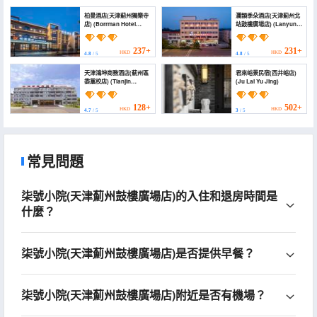
柏曼酒店(天津薊州獨樂寺
瀾韻季朵酒店(天津薊州北
店) (Borrman Hotel
站鼓樓廣場店) (Lanyun
(Dule Temple, Jizhou,
jiduo Hotel)
Tianjin))
237+
231+
HKD
HKD
4.8
/ 5
4.8
/ 5
天津鴻坤商務酒店(薊州區
君來峪景民宿(西井峪店)
委黨校店) (Tianjin
(Ju Lai Yu Jing)
Hongxu Business
Hotel)
128+
502+
HKD
HKD
4.7
/ 5
3
/ 5
常見問題
柒號小院(天津薊州鼓樓廣場店)的入住和退房時間是
什麼？
柒號小院(天津薊州鼓樓廣場店)是否提供早餐？
柒號小院(天津薊州鼓樓廣場店)附近是否有機場？