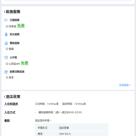
設施服務
交通服務
免費
停車場
前台服務
餐飲服務
餐廳
公共區
免費
公用區wifi
娛樂活動設施
茶室
全部設施
酒店政策
入住和退房
入住時間：14:00以後 退房時間：12:00以前
入住方式
櫃枱服務時間：[週一-週日]08:00-22:00
餐飲
酒店提供早餐。
早餐形式
固定套餐
費用
CNY 20/人