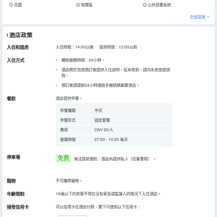
花園
吸煙區
公共音響系統
全部設施
酒店政策
入住和退房
入住時間：14:00以後 退房時間：12:00以前
入住方式
櫃枱服務時間：24小時。
酒店將於完成預訂後提供入住說明，若未收到，請向永安旅遊詢
問。
預訂後請提前24小時通過手機號碼聯繫酒店。
餐飲
酒店提供早餐。
早餐種類
中式
早餐形式
固定套餐
費用
CNY 20/人
營業時間
07:00 - 10:00 每天
停車場
免费
無法提前預約：酒店內提供私人（住客專用）
。
寵物
不可攜帶寵物。
年齡限制
18歲以下的房客不得在沒有家長或監護人的情況下入住酒店。
接受信用卡
可以信用卡在酒店付款，閣下可使用以下信用卡：