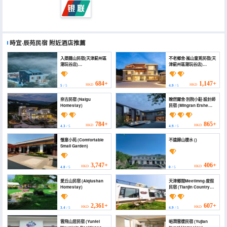
時宜·辰苑民宿
附近酒店推薦
入築隨山民宿(天津薊州區
不老鄉舍·嵐山童覓民宿(天
潮玩谷店)
津薊州區潮玩谷店)
(Ruzhusuishan
(Lanshan Starry Tongmi
Homestay (Tianjin
Homestay)
Jizhou District
684+
1,147+
HKD
HKD
5
/ 5
4.9
/ 5
Chaowangu))
奈古民宿 (Naigu
瞭然爾舍·別院小駐·設計師
Homestay)
民宿 (Mingran Ershe
Homestay)
784+
865+
HKD
HKD
4.3
/ 5
4.9
/ 5
愜意小苑 (Comfortable
不遠歸山棲水 ()
Small Garden)
3,747+
406+
HKD
HKD
4.8
/ 5
0
/ 5
愛丘山民宿 (Aiqiushan
天津鄉間Meetimng·度假
Homestay)
民宿 (Tianjin Country
House)
2,361+
607+
HKD
HKD
3.4
/ 5
4.9
/ 5
雲飛山居民宿 (Yunfei
峪澗雲棲民宿 (Yujian