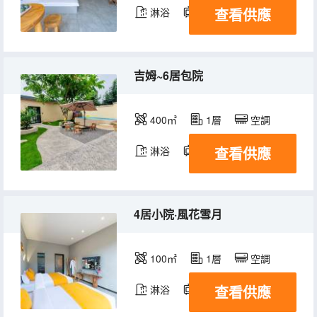
查看供應
淋浴
電視機
吉姆~6居包院
400㎡
1層
空調
查看供應
淋浴
電視機
4居小院·風花雪月
100㎡
1層
空調
查看供應
淋浴
電視機