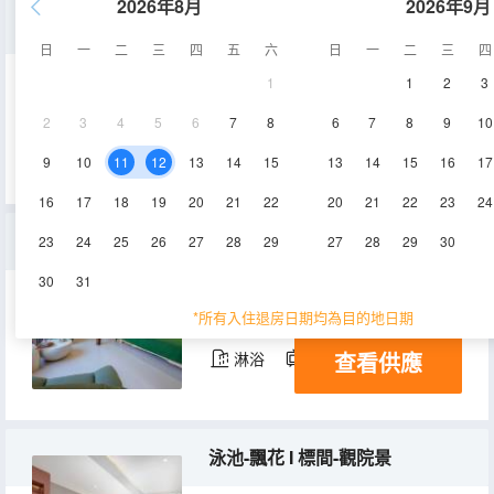
2026年8月
2026年9月
潮玩谷-清風 I 大床房-兩人間
日
一
二
三
四
五
六
日
一
二
三
四
1
1
2
3
25㎡
1層
空調
2
3
4
5
6
7
8
6
7
8
9
10
查看供應
淋浴
電視機
9
10
11
12
13
14
15
13
14
15
16
17
16
17
18
19
20
21
22
20
21
22
23
24
吉姆-月恒 I 麻將浴缸大床房--小園景
23
24
25
26
27
28
29
27
28
29
30
30
31
30㎡
1層
空調
*所有入住退房日期均為目的地日期
查看供應
淋浴
電視機
泳池-飄花 I 標間-觀院景