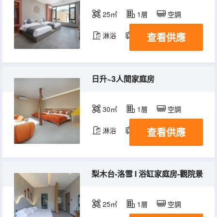
25㎡
1層
空調
查看供應
淋浴
電視機
日升~3人間家庭房
30㎡
1層
空調
查看供應
淋浴
電視機
梨木台-洛雪 I 浴缸家庭房-觀院景
25㎡
1層
空調