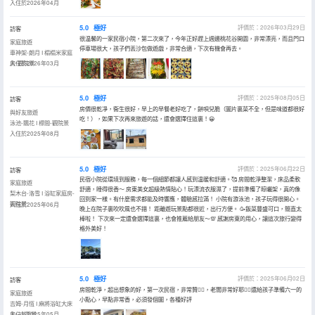
入住於2026年04月
5.0
極好
評價於：2026年03月29日
訪客
很温馨的一家民宿小院，第二次來了，今年正好趕上週邊桃花谷開園，非常漂亮，而且門口
家庭旅遊
停車場很大，孩子們丟沙包做遊戲，非常合適，下次有機會再去。
車神架-朗月 I 榻榻米家庭
房-觀院景
入住於2026年03月
5.0
極好
評價於：2025年08月05日
訪客
房價很乾凈，衞生很好，早上的早餐老好吃了，餅唄兒脆（圖片裏菜不全，但是味道都很好
與好友旅遊
吃！），如果下次再來旅遊的話，還會選擇住這裏！😀
泳池-飄花 I 標間-觀院景
入住於2025年08月
5.0
極好
評價於：2025年06月22日
訪客
民宿小院從環境到服務，每一個細節都讓人感到温暖和舒適。🥰 房間乾淨整潔，床品柔軟
家庭旅遊
舒適，睡得很香～ 房東美女超級熱情貼心！玩漂流衣服濕了，提前準備了晾曬架，真的像
梨木台-洛雪 I 浴缸家庭房-
回到家一樣。有什麼需求都能及時響應，體驗感拉滿！ 小院有游泳池，孩子玩得很開心。
觀院景
入住於2025年06月
晚上在院子裏吹吹風也不錯！ 距離遊玩景點都很近，出行方便。 🥳飯菜豐盛可口，簡直太
棒啦！ 下次來一定還會選擇這裏，也會推薦給朋友～💯 感謝房東的用心，讓這次旅行變得
格外美好！
5.0
極好
評價於：2025年06月02日
訪客
房間乾淨，超出想象的好，第一次民宿，非常贊👍🏻，老闆非常好耶✌🏻還給孩子準備六一的
家庭旅遊
小點心，早點非常香，必須發個圖，各種好評
吉姆-月恆 I 麻將浴缸大床
房--小園景
入住於2025年05月