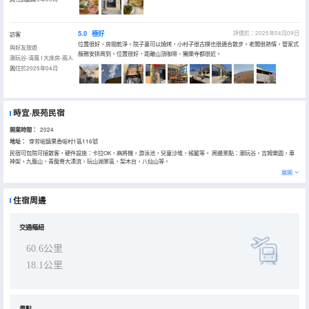
5.0
極好
評價於：2025年04月09日
訪客
位置很好，房間乾淨。院子裏可以燒烤，小村子很古樸也很適合散步。老闆很熱情，管家式
與好友旅遊
服務安排周到。位置很好，距離山頂咖啡、獨樂寺都很近。
潮玩谷-清風 I 大床房-兩人
間
入住於2025年04月
時宜·辰苑民宿
開業時間：
2024
地址：
穿芳峪鎮果香峪村1區116號
民宿可包院可接散客，硬件設施：卡拉OK，麻將機，游泳池，兒童沙堆，搖籃等。 周邊景點：潮玩谷，吉姆樂園，車
神架，九龍山，青龍脊大漂流，玩山湖景區，梨木台，八仙山等。
展開
住宿周邊
交通樞紐
60.6公里
18.1公里
景點