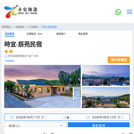
特價酒店
>
中國酒店
>
天津酒店
>
時宜·辰苑民宿
酒店概览
住客點評（64）
設施簡介
酒店政策
時宜·辰苑民宿
穿芳峪鎮果香峪村1區116號
現在就預訂
全部設施>
2026年08月11日
週二
2026年08月12日
週三
1 晚
重新搜尋