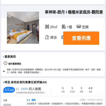
車神架-朗月 I 榻榻米家庭房-觀院景
25㎡
1層
空調
查看供應
淋浴
電視機
重要資訊
城市重要資訊
根據《天津市生活垃圾管理條例》相關規定，自2020年12月1日起，住宿業不得主動提供牙刷、梳子、浴擦、剃鬚
刀、指甲銼、鞋擦，若需要可諮詢酒店。
時宜·辰苑民宿的真實住客評論(64)
5
5
5
4.9
100%
的人推薦
4.9
/5分
位置
清潔度
服務
設施
永安旅遊評價由真實酒店住客提供的評價。
5.0
極好
評價於：2026年07月09日
訪客
泳池很乾凈，住進去很安靜，大餅超級好吃，小朋友玩的很開心，老闆姐和老闆哥人都很好
家庭旅遊