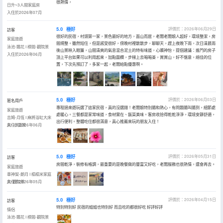
很熱情，
日升~3人間家庭房
入住於2026年07月
5.0
極好
評價於：2026年06月29日
訪客
很好的民宿，村頭第一家，景色最好的地方，面山而居，老闆老闆娘人超好，環境整潔，房
家庭旅遊
間規整。雖然短住，但是感受很好，傍晚村裡散散步，聊聊天，趕上夜晚下雨，次日清晨雨
泳池-飄花 I 標間-觀院景
後山景映入眼簾，山間清爽的氣息混合泥土的特有味道，心曠神怡，提個建議：進門的房子
入住於2026年06月
頂上平台如果可以利用起來，加點圍欄，步梯上去喝喝茶，賞賞山，好不愜意，絕佳的位
置，下次先預訂了，多家一起，老闆給點優惠啊。
5.0
極好
評價於：2026年06月03日
匿名用戶
專程過來遊玩選了這家民宿，真的沒選錯！老闆娘特別隨和熱心，有問題隨叫隨到，細節處
家庭旅遊
處暖心。三餐都是家常味道，食材實在、飯菜美味。客房收拾得乾乾淨淨，環境安靜舒適，
吉姆-月恆 I 麻將浴缸大床
出行便利。整體吃住都很滿意，真心推薦來玩的朋友入住！
房--小園景
入住於2026年06月
5.0
極好
評價於：2026年05月31日
訪客
房間乾淨，裝修有格調，最重要的是晚餐做的豐富又好吃，老闆服務也很熱情，還會再去。
家庭旅遊
車神架-朗月 I 榻榻米家庭
房-觀院景
入住於2026年05月
5.0
極好
評價於：2026年04月15日
訪客
特別特別好 民宿的姐姐也特別好 而且吃的都很好吃 好評好評
情侶
泳池-飄花 I 標間-觀院景