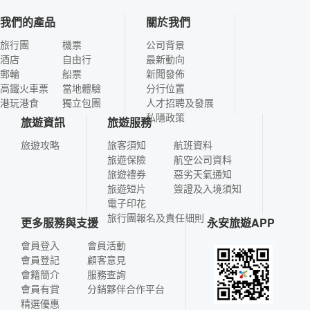
我們的產品
關於我們
旅行團
機票
公司背景
酒店
自由行
最新動向
郵輪
船票
新聞發佈
高鐵火車票
當地體驗
分行位置
港玩港食
獨立包團
人才招聘及發展
私隱政策
旅遊資訊
旅遊服務
旅遊攻略
旅客須知
航班資料
旅遊保險
航空公司資料
旅遊禮券
惡劣天氣通知
旅遊短片
簽證及入境須知
電子印花
旅行團報名及責任細則
更多服務與支援
永安旅遊APP
會員登入
會員活動
會員登記
顧客意見
會籍簡介
服務查詢
會員有賞
分銷夥伴合作平台
精選優惠