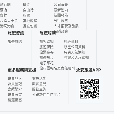
旅行團
機票
公司背景
酒店
自由行
最新動向
郵輪
船票
新聞發佈
高鐵火車票
當地體驗
分行位置
港玩港食
獨立包團
人才招聘及發展
私隱政策
旅遊資訊
旅遊服務
旅遊攻略
旅客須知
航班資料
旅遊保險
航空公司資料
旅遊禮券
惡劣天氣通知
旅遊短片
簽證及入境須知
電子印花
旅行團報名及責任細則
更多服務與支援
永安旅遊APP
會員登入
會員活動
會員登記
顧客意見
會籍簡介
服務查詢
會員有賞
分銷夥伴合作平台
精選優惠