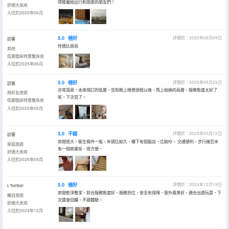
得推薦給出行和旅遊的朋友們！
舒適大床房
入住於2025年06月
5.0
極好
評價於：2025年06月09日
訪客
性價比很高
其他
低層臨街特惠雙床房
入住於2025年06月
5.0
極好
評價於：2025年05月25日
訪客
非常滿意，本來預訂的低層，告知晚上睡覺很輕以後，馬上給換的高層，服務態度太好了
與好友旅遊
呢，下次見了。
低層臨街特惠雙床房
入住於2025年05月
3.0
不錯
評價於：2025年05月12日
訪客
房間很大，衞生條件一般，年頭比較久，樓下有個飯店，比較吵。 交通便利，步行幾百米
家庭旅遊
有一個商業街，很方便。
舒適大床房
入住於2025年05月
5.0
極好
評價於：2024年12月19日
L²beibei
房間乾淨整潔，前台服務態度好，服務到位，安全有保障，窗外風景好，適合出遊玩耍，下
獨自旅遊
次還會回購，不錯體驗。
舒適大床房
入住於2024年12月