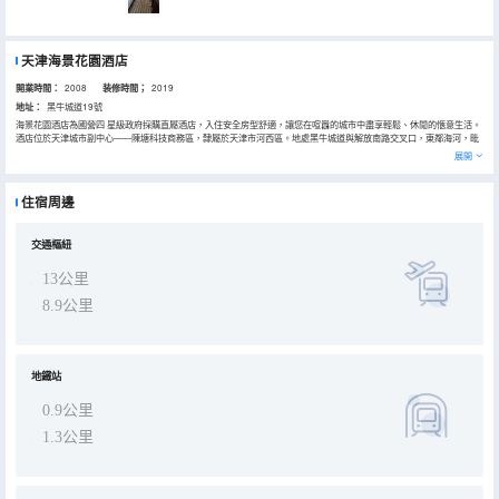
天津海景花園酒店
開業時間：
2008
装修時間；
2019
地址：
黑牛城道19號
海景花園酒店為國營四 星級政府採購直屬酒店，入住安全房型舒適，讓您在喧囂的城市中盡享輕鬆、休閒的愜意生活。
酒店位於天津城市副中心——陳塘科技商務區，隸屬於天津市河西區。地處黑牛城道與解放南路交叉口，東鄰海河，毗
鄰友誼路、西青開發區、泰達微電子區。可直達梅江會展中心、天津奧林匹克中心體育場（天津水滴）、濱海國際機
展開
場、津南開發區及濱海新區，地理位置優越，交通便利。
酒店擁有時尚、簡約、舒適的各類客房，配備全套實木傢俱、中央空調、獨立浴室、直撥電話、高速光纖、衞星電視；
部分房間配有電子保險箱、空氣淨化設備；特設身份識別系統，可為您提供快速結賬服務。
住宿周邊
酒店內設多功能宴會廳和會議室，無論是小型會議還是豪華宴會，酒店皆可滿足您的各類活動需求。
交通樞紐
13公里
8.9公里
地鐵站
0.9公里
1.3公里