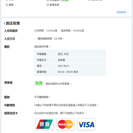
電梯
新風系統
全部設施
酒店政策
入住和退房
入住時間：14:00以後 退房時間：14:00以前
入住方式
櫃枱服務時間：24小時。
餐飲
酒店提供早餐。
早餐種類
西式, 中式
早餐形式
自助餐
費用
CNY 48/人
營業時間
06:30 - 09:30 每天
停車場
免费
酒店內提供公共停車場
。
寵物
不可攜帶寵物。
年齡限制
18歲以下的房客不得在沒有家長或監護人的情況下入住酒店。
接受信用卡
可以信用卡在酒店付款，閣下可使用以下信用卡：