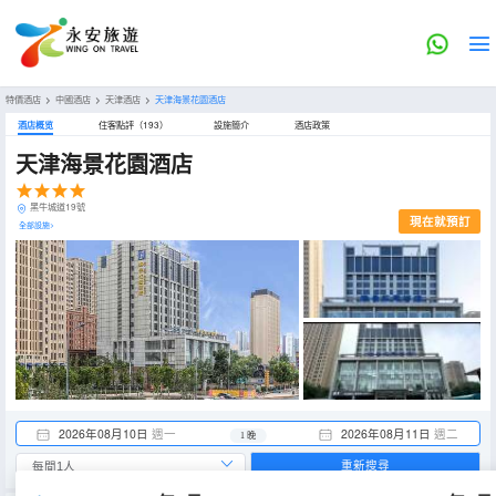
特價酒店
>
中國酒店
>
天津酒店
>
天津海景花園酒店
酒店概览
住客點評（193）
設施簡介
酒店政策
天津海景花園酒店
黑牛城道19號
現在就預訂
全部設施>
2026年08月10日
週一
2026年08月11日
週二
1 晚
重新搜尋