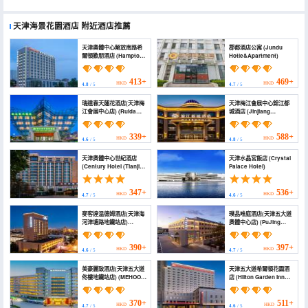
天津海景花園酒店
附近酒店推薦
天津奧體中心解放南路希
郡都酒店公寓 (Jundu
爾頓歡朋酒店 (Hampton
Hotle&Apartment)
by Hilton Tianjin
Olympic Sports Center)
413+
469+
HKD
HKD
4.8
/ 5
4.7
/ 5
瑞達春天蓮花酒店(天津梅
天津梅江會展中心錦江都
江會展中心店) (Ruida
城酒店 (Jinjiang
Spring Lotus Hotel
Metropolo Tianjin
(Tianjin Meijiang
Meijiang Convention
National Convention
and Exhibition Center
339+
588+
HKD
HKD
4.6
/ 5
4.8
/ 5
and Exhibition Center))
Hotel)
天津奧體中心世紀酒店
天津水晶宮飯店 (Crystal
(Century Hotel (Tianjin
Palace Hotel)
Olympic Sports
Center))
347+
536+
HKD
HKD
4.7
/ 5
4.6
/ 5
麥客達温德姆酒店(天津海
璞晶唯庭酒店(天津五大道
河津塘路地鐵站店)
奧體中心店) (PuJing
(Microtel by Wyndham
WeiTing Hotel)
Tianjin Hedong)
390+
397+
HKD
HKD
4.6
/ 5
4.7
/ 5
美豪麗致酒店(天津五大道
天津五大道希爾頓花園酒
佟樓地鐵站店) (MEHOOD
店 (Hilton Garden Inn
LESTIE Hotel ( (Tianjin
Tianjin Five Great
Wudadao Tonglou
Avenues)
Subway Station
370+
511+
HKD
HKD
4.7
/ 5
4.6
/ 5