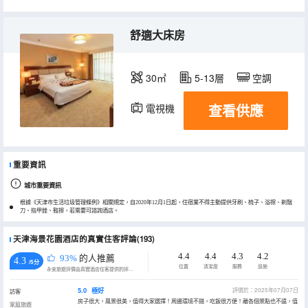
舒適大床房
30㎡
5-13層
空調
查看供應
電視機
重要資訊
城市重要資訊
根據《天津市生活垃圾管理條例》相關規定，自2020年12月1日起，住宿業不得主動提供牙刷、梳子、浴擦、剃鬚
刀、指甲銼、鞋擦，若需要可諮詢酒店。
天津海景花園酒店的真實住客評論(193)
4.4
4.4
4.3
4.2
93%
的人推薦
4.3
/5分
位置
清潔度
服務
設施
永安旅遊評價由真實酒店住客提供的評價。
5.0
極好
評價於：2025年07月07日
訪客
房子很大，風景很美，值得大家選擇！周邊環境不錯，吃飯很方便！離各個景點也不遠，值
家庭旅遊