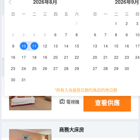
2026年8月
2026年9月
豪華套房
日
一
二
三
四
五
六
日
一
二
三
四
1
1
2
3
70㎡
5-13層
空調
2
3
4
5
6
7
8
6
7
8
9
10
查看供應
電視機
冰箱
9
10
11
12
13
14
15
13
14
15
16
17
16
17
18
19
20
21
22
20
21
22
23
24
普通套房
23
24
25
26
27
28
29
27
28
29
30
30
31
60㎡
5-13層
空調
*所有入住退房日期均為目的地日期
查看供應
電視機
商務大床房