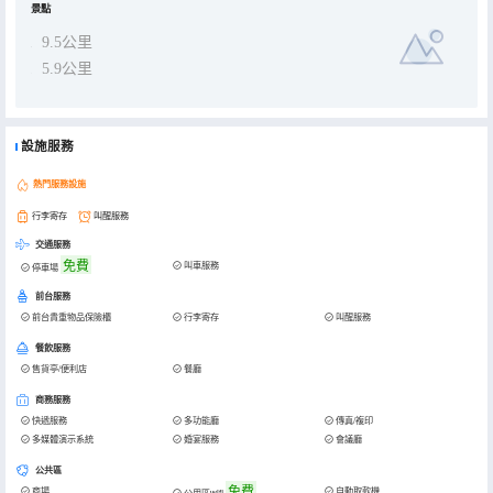
景點
9.5公里
5.9公里
設施服務
熱門服務設施
行李寄存
叫醒服務
交通服務
免費
叫車服務
停車場
前台服務
前台貴重物品保險櫃
行李寄存
叫醒服務
餐飲服務
售貨亭/便利店
餐廳
商務服務
快遞服務
多功能廳
傳真/複印
多媒體演示系統
婚宴服務
會議廳
公共區
免費
商場
自動取款機
公用區wifi