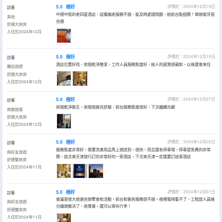
5.0
極好
評價於：2024年12月19日
訪客
中規中矩的老四星酒店，設備偏老服務不錯，能及時處理問題，給前台點個贊！舉辦尾牙挺
其他
合適
舒適大床房
入住於2024年12月
5.0
極好
評價於：2024年12月19日
訪客
酒店位置好找，房間乾淨整潔，工作人員服務態度好，給人的感覺很親和，以後還會來住
獨自旅遊
舒適大床房
入住於2024年12月
5.0
極好
評價於：2024年12月07日
訪客
房間乾淨衞生，房間很敞亮舒服，前台服務態度很好，下次繼續光顧
商務旅客
舒適大床房
入住於2024年12月
5.0
極好
評價於：2024年12月02日
訪客
服務態度非常好，需要洗漱用品馬上就送到，很快，而且還有停車場，停車是免費的非常
與好友旅遊
贊，這次來天津旅行訂的非常好的一家酒店，下次來天津一定還要訂這家酒店
舒適雙床房
入住於2024年11月
5.0
極好
評價於：2024年12月01日
訪客
會議室很大很適合辦聚會和活動，前台和客房服務很不錯。夜裡電視看不了，工程部人員幾
與好友旅遊
分鐘就解決了，很專業。還可以寄存行李！
舒適雙床房
入住於2024年11月