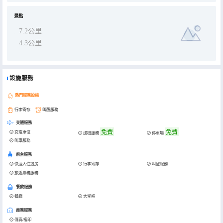
景點
7.2公里
4.3公里
設施服務
熱門服務設施
行李寄存
叫醒服務
交通服務
免費
免費
充電車位
送機服務
停車場
叫車服務
前台服務
快速入住退房
行李寄存
叫醒服務
旅遊票務服務
餐飲服務
餐廳
大堂吧
商務服務
傳真/複印