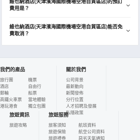
維也納酒店(天津濱海國際機場空港自貿區店)的預訂
費用是？
維也納酒店(天津濱海國際機場空港自貿區店)能否免
費取消？
我們的產品
關於我們
旅行團
機票
公司背景
酒店
自由行
最新動向
郵輪
船票
新聞發佈
高鐵火車票
當地體驗
分行位置
港玩港食
獨立包團
人才招聘及發展
私隱政策
旅遊資訊
旅遊服務
旅遊攻略
旅客須知
航班資料
旅遊保險
航空公司資料
旅遊禮券
惡劣天氣通知