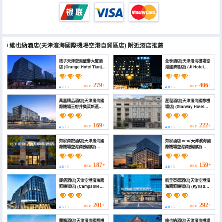
維也納酒店(天津濱海國際機場空港自貿區店)
附近酒店推薦
桔子天津空港盛譽大廈酒
全季酒店(天津濱海機場空
店 (Orange Hotel Tianjin
港經濟區店) (JI Hotel
Airport Shengyu
(Tianjin Binhai Airport
Building)
and Airport Economic
Zone))
279+
406+
HKD
HKD
4.7
/ 5
4.8
/ 5
萬嘉精品酒店(天津濱海國
星程酒店(天津濱海國際機
際機場王府井奧萊新燕莎
場店) (Starway Hotel
小鎮店) (Wanjia
(Tianjin Binhai
Boutique Hotel (Tianjin
International Airport))
Binhai International
169+
222+
HKD
HKD
4.5
/ 5
4.8
/ 5
Airport Wangfujing
Outlet New Yansha
如家商旅酒店(天津濱海國
如家酒店·neo(天津濱海國
Town))
際機場空港商務園店)
際機場空港商務園店)
(Homeinn Selected
(Homeinn · neo (Tianjin
Hotel (Tianjin Binhai
Binhai International
International Airport
Airport Air Cargo
187+
159+
HKD
HKD
4.8
/ 5
4.8
/ 5
Airport Business Park))
Business Park))
康佰酒店(天津空港濱海國
凱里亞德酒店(天津空港濱
際機場店) (Campanile
海國際機場店) (Kyriad
Hotel (Tianjin Binhai
Marvelous Hotel 3.0
International Airport))
Tianiin Konggang
Binhai International
201+
292+
HKD
HKD
4.5
/ 5
4.8
/ 5
Airport)
麗楓酒店(天津濱海國際機
維也納酒店(天津濱海機場