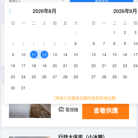
重新搜尋
2026年8月
2026年9月
至尊雙拼房
日
一
二
三
四
五
六
日
一
二
三
四
1
1
2
3
35㎡
3層
空調
2
3
4
5
6
7
8
6
7
8
9
10
查看供應
電視機
9
10
11
12
13
14
15
13
14
15
16
17
16
17
18
19
20
21
22
20
21
22
23
24
豪華家庭房（小冰箱）
23
24
25
26
27
28
29
27
28
29
30
30
31
33㎡
3層
空調
*所有入住退房日期均為目的地日期
查看供應
電視機
行政大床房（小冰箱）