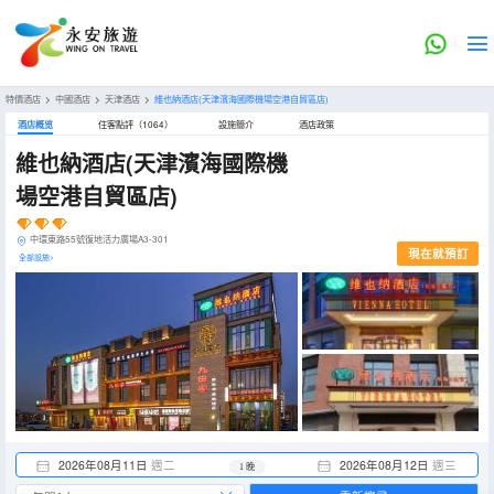
特價酒店
>
中國酒店
>
天津酒店
>
維也納酒店(天津濱海國際機場空港自貿區店)
酒店概览
住客點評（1064）
設施簡介
酒店政策
維也納酒店(天津濱海國際機
場空港自貿區店)
中環東路55號復地活力廣場A3-301
現在就預訂
全部設施>
2026年08月11日
週二
2026年08月12日
週三
1 晚