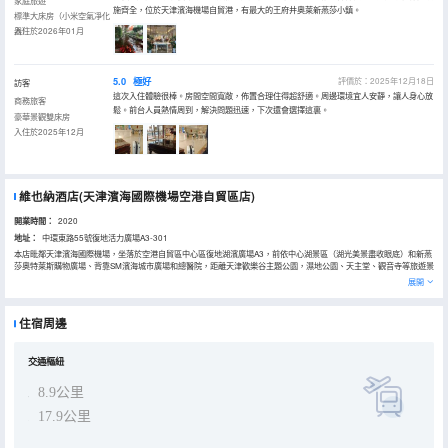
家庭旅遊
施齊全，位於天津濱海機場自貿港，有最大的王府井奧萊新燕莎小鎮。
標準大床房（小米空氣凈化
器）
入住於2026年01月
5.0
極好
評價於：2025年12月18日
訪客
這次入住體驗很棒。房間空間寬敞，佈置合理住得超舒適。周邊環境宜人安靜，讓人身心放
商務旅客
鬆。前台人員熱情周到，解決問題迅速，下次還會選擇這裏。
豪華景觀雙床房
入住於2025年12月
維也納酒店(天津濱海國際機場空港自貿區店)
開業時間：
2020
地址：
中環東路55號復地活力廣場A3-301
本店毗鄰天津濱海國際機場，坐落於空港自貿區中心區復地湖濱廣場A3，前依中心湖景區（湖光美景盡收眼底）和新燕
莎奧特萊斯購物廣場、背靠SM濱海城市廣場和總醫院，距離天津歡樂谷主題公園，濕地公園、天主堂、觀音寺等旅遊景
點大約10-15分鐘車程，周邊繁華，各商業、產業基地環繞，包括：中字頭國企、航空公司、空港金融中心、體育中
展開
心、空港歐洲貿易中心、保税區、商務園（上市公司雲集）、汽車園（各大品牌汽車4S店和天津的二手車交易市場）
等；豐富誘人的美食體驗，瘋狂激動地購物體驗：潮汕火鍋、烤肉、好樂迪KTV、胡桃裏、星巴克、休閒洗浴、足道等
滿足各類客戶需求；交通便利，至濱海國際機場約10分鐘，到天津火車站約20分鐘。
住宿周邊
交通樞紐
8.9公里
17.9公里