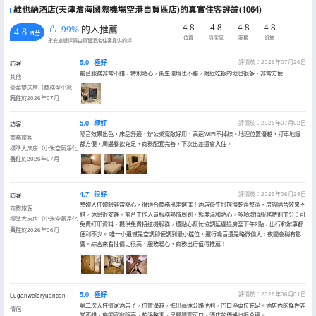
維也納酒店(天津濱海國際機場空港自貿區店)的真實住客評論(1064)
4.8
4.8
4.8
4.8
99%
的人推薦
4.8
/5分
位置
清潔度
服務
設施
永安旅遊評價由真實酒店住客提供的評價。
5.0
極好
評價於：2026年07月26日
訪客
前台服務非常不錯，特別貼心，衞生環境也不錯，附近吃飯的地也很多，非常方便
其他
豪華雙床房（商務型小冰
箱）
入住於2026年07月
5.0
極好
評價於：2026年07月02日
訪客
隔音效果出色，床品舒適，辦公桌寬敞好用，高速WiFi不掉線。地理位置優越，打車地鐵
商務旅客
都方便，周邊餐飲充足，商務配套完善，下次出差還會入住。
標準大床房（小米空氣凈化
器）
入住於2026年07月
4.7
很好
評價於：2026年06月29日
訪客
整體入住體驗非常舒心，很適合商務出差選擇！酒店衞生打掃得乾淨整潔，房間隔音效果不
商務旅客
錯，休息很安靜。前台工作人員服務熱情周到、態度温和貼心，多項增值服務特別加分：可
標準大床房（小米空氣凈化
免費打印資料，提供免費接送機服務，還貼心幫忙協調延遲退房至下午2點，出行和辦事都
器）
入住於2026年06月
便利不少。 唯一小遺憾是空調即便調到最小檔位，運行噪音還是略微偏大，夜間會稍有影
響。綜合來看性價比很高，服務暖心，商務出行值得推薦！
5.0
極好
評價於：2026年06月01日
Luganweieryuancan
第二次入住這家酒店了，位置優越，進出高速公路便利，門口停車位充足。酒店內的條件非
情侶
常不錯，房間寬敞明亮，乾淨整潔，早餐豐富可口。酒店的價格也很合適。