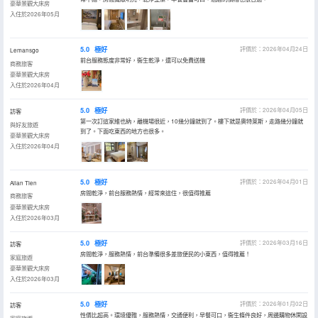
豪華景觀大床房
入住於2026年05月
5.0
極好
評價於：2026年04月24日
Lemansgo
前台服務態度非常好，衞生乾淨，還可以免費送機
商務旅客
豪華景觀大床房
入住於2026年04月
5.0
極好
評價於：2026年04月05日
訪客
第一次訂這家維也納，離機場很近，10幾分鐘就到了。樓下就是奧特萊斯，走路幾分鐘就
與好友旅遊
到了。下面吃東西的地方也很多。
豪華景觀大床房
入住於2026年04月
5.0
極好
評價於：2026年04月01日
Allan Tien
房間乾淨，前台服務熱情，經常來這住，很值得推薦
商務旅客
豪華景觀大床房
入住於2026年03月
5.0
極好
評價於：2026年03月16日
訪客
房間乾淨，服務熱情，前台準備很多差旅便民的小東西，值得推薦！
家庭旅遊
豪華景觀大床房
入住於2026年03月
5.0
極好
評價於：2026年01月02日
訪客
性價比超高。環境優雅，服務熱情，交通便利，早餐可口，衞生條件良好，周邊購物休閑設