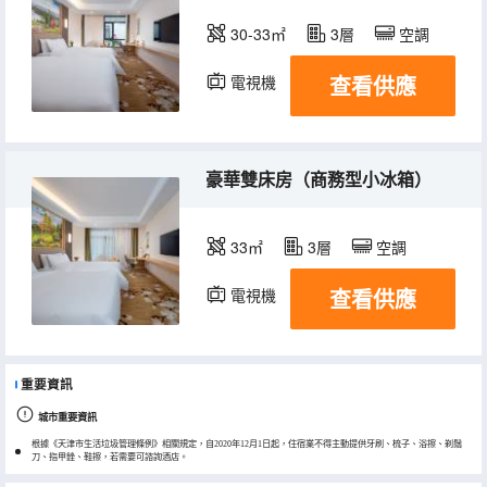
30-33㎡
3層
空調
查看供應
電視機
豪華雙床房（商務型小冰箱）
33㎡
3層
空調
查看供應
電視機
冰箱
重要資訊
城市重要資訊
根據《天津市生活垃圾管理條例》相關規定，自2020年12月1日起，住宿業不得主動提供牙刷、梳子、浴擦、剃鬚
刀、指甲銼、鞋擦，若需要可諮詢酒店。