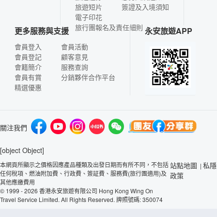
旅遊短片
簽證及入境須知
電子印花
旅行團報名及責任細則
更多服務與支援
永安旅遊APP
會員登入
會員活動
會員登記
顧客意見
會籍簡介
服務查詢
會員有賞
分銷夥伴合作平台
精選優惠
關注我們
[object Object]
本網頁所顯示之價格因應產品種類及出發日期而有所不同，不包括
站點地圖
私隱
|
任何稅項、燃油附加費、行政費、簽証費、服務費(旅行團適用)及
政策
其他應繳費用
© 1999 - 2026 香港永安旅遊有限公司 Hong Kong Wing On
Travel Service Limited. All Rights Reserved. 牌照號碼: 350074