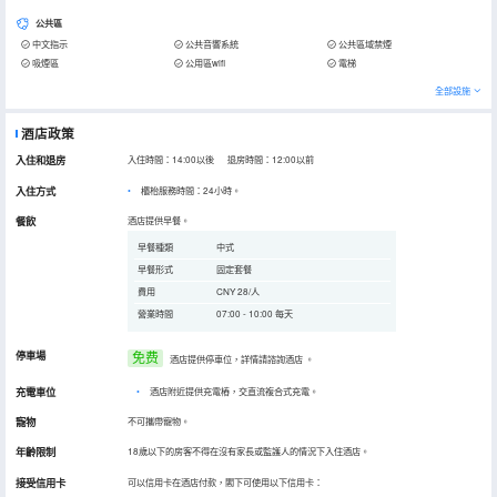
公共區
中文指示
公共音響系統
公共區域禁煙
吸煙區
公用區wifi
電梯
全部設施
酒店政策
入住和退房
入住時間：14:00以後 退房時間：12:00以前
入住方式
櫃枱服務時間：24小時。
餐飲
酒店提供早餐。
早餐種類
中式
早餐形式
固定套餐
費用
CNY 28/人
營業時間
07:00 - 10:00 每天
停車場
免费
酒店提供停車位，詳情請諮詢酒店
。
充電車位
•
酒店附近提供充電樁，交直流複合式充電。
寵物
不可攜帶寵物。
年齡限制
18歲以下的房客不得在沒有家長或監護人的情況下入住酒店。
接受信用卡
可以信用卡在酒店付款，閣下可使用以下信用卡：