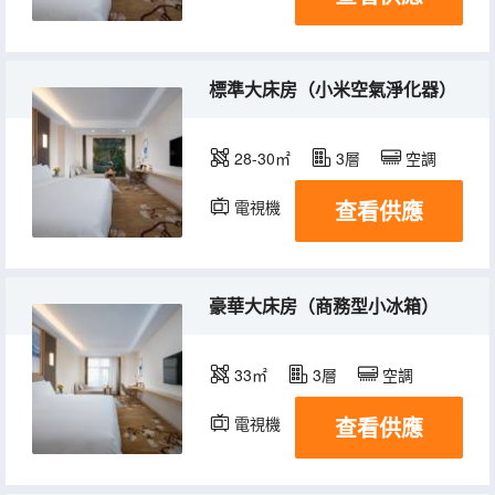
標準大床房（小米空氣淨化器）
28-30㎡
3層
空調
查看供應
電視機
豪華大床房（商務型小冰箱）
33㎡
3層
空調
查看供應
電視機
冰箱