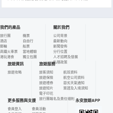
我們的產品
關於我們
旅行團
機票
公司背景
酒店
自由行
最新動向
郵輪
船票
新聞發佈
高鐵火車票
當地體驗
分行位置
港玩港食
獨立包團
人才招聘及發展
私隱政策
旅遊資訊
旅遊服務
旅遊攻略
旅客須知
航班資料
旅遊保險
航空公司資料
旅遊禮券
惡劣天氣通知
旅遊短片
簽證及入境須知
電子印花
旅行團報名及責任細則
更多服務與支援
永安旅遊APP
會員登入
會員活動