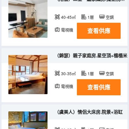
40-45㎡
1層
空調
查看供應
電視機
（錦瑟）親子家庭房.星空頂+榻榻米
30-35㎡
1層
空調
查看供應
電視機
（虞美人）情侶大床房.院景+浴缸