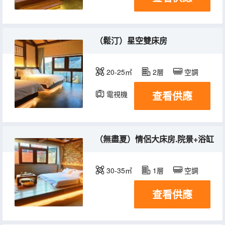
（鬆汀）星空雙床房
20-25㎡
2層
空調
查看供應
電視機
（無盡夏）情侶大床房.院景+浴缸
30-35㎡
1層
空調
查看供應