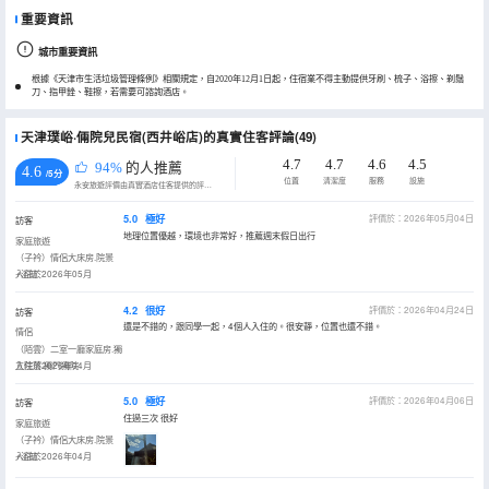
重要資訊
城市重要資訊
根據《天津市生活垃圾管理條例》相關規定，自2020年12月1日起，住宿業不得主動提供牙刷、梳子、浴擦、剃鬚
刀、指甲銼、鞋擦，若需要可諮詢酒店。
天津璞峪·倆院兒民宿(西井峪店)的真實住客評論(49)
4.7
4.7
4.6
4.5
94%
的人推薦
4.6
/5分
位置
清潔度
服務
設施
永安旅遊評價由真實酒店住客提供的評價。
5.0
極好
評價於：2026年05月04日
訪客
地理位置優越，環境也非常好，推薦週末假日出行
家庭旅遊
（子衿）情侶大床房.院景
+浴缸
入住於2026年05月
4.2
很好
評價於：2026年04月24日
訪客
還是不錯的，跟同學一起，4個人入住的。很安靜，位置也還不錯。
情侶
（陌雲）二室一廳家庭房.獨
立院落.獨門獨院
入住於2026年04月
5.0
極好
評價於：2026年04月06日
訪客
住過三次 很好
家庭旅遊
（子衿）情侶大床房.院景
+浴缸
入住於2026年04月