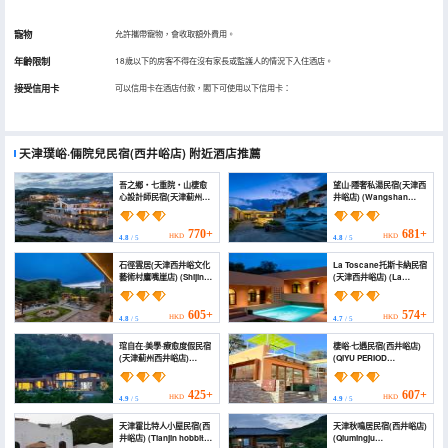
寵物
允許攜帶寵物，會收取額外費用。
年齡限制
18歲以下的房客不得在沒有家長或監護人的情況下入住酒店。
接受信用卡
可以信用卡在酒店付款，閣下可使用以下信用卡：
天津璞峪·倆院兒民宿(西井峪店)
附近酒店推薦
吾之鄉・七重院・山棲愈
望山·隱奢私湯民宿(天津西
心設計師民宿(天津薊州店)
井峪店) (Wangshan
(My Hometown
Private Tang Homestay
Qizhongyuan Designer
(Tianjin Xijingyu
B&B (Tianjin Jizhou
Branch))
770+
681+
HKD
HKD
4.8
/ 5
4.8
/ 5
Branch))
石徑雲居(天津西井峪文化
La Toscane托斯卡納民宿
藝術村鷹嘴崖店) (Shijing
(天津西井峪店) (La
Yunju Hotel (Tianjin
Toscane Tuscany
Xijingyu))
Homestay Tianjin
Xijingxuan)
605+
574+
HKD
HKD
4.8
/ 5
4.7
/ 5
琯自在·美學·療愈度假民宿
棲峪·七遇民宿(西井峪店)
(天津薊州西井峪店)
(QIYU PERIOD
(Guanzizai-aestheics-
ENCOUNTER)
Homestay)
425+
607+
HKD
HKD
4.9
/ 5
4.9
/ 5
天津霍比特人小屋民宿(西
天津秋鳴居民宿(西井峪店)
井峪店) (Tianjin hobbit
(Qiumingju