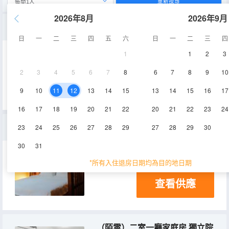
重新搜尋
2026年8月
2026年9月
（滿天星）親子家庭房.星空頂+榻榻米
日
一
二
三
四
五
六
日
一
二
三
四
1
1
2
3
30-35㎡
1層
空調
2
3
4
5
6
7
8
6
7
8
9
10
查看供應
電視機
9
10
11
12
13
14
15
13
14
15
16
17
16
17
18
19
20
21
22
20
21
22
23
24
（子衿）情侶大床房.院景+浴缸
23
24
25
26
27
28
29
27
28
29
30
30
31
30-35㎡
1層
空調
*所有入住退房日期均為目的地日期
查看供應
（陌雲）二室一廳家庭房.獨立院落.獨門獨院