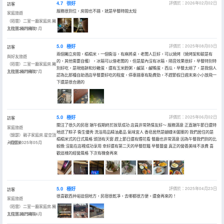
4.7
很好
評價於：2026年02月02日
訪客
服務很到位，房間也不錯，就是早餐時間太短
家庭旅遊
（陌雲）二室一廳家庭房.獨
立院落.獨門獨院
入住於2026年01月
5.0
極好
評價於：2025年08月03日
訪客
兩個獨立房間，榻榻米，一個衞浴，有麻將桌，老闆人巨好，可以燒烤（燒烤架和碳是有
與好友旅遊
的，其他需要自備），冰箱可以借老闆的，但是屋內沒有冰箱，隔音效果很好，早餐特別特
（陌雲）二室一廳家庭房.獨
別好吃，是現烙餅和炒雞蛋，還有玉米麪粥，鹹菜，鹹鴨蛋，西瓜，早餐太絕了，是我個人
立院落.獨門獨院
入住於2025年07月
認為比那種自助酒店早餐要好吃的程度，停車錯車有點費勁，不趕節假日週末來小小放飛一
下還是很合適的
5.0
極好
評價於：2025年06月02日
訪客
關注了很久的民宿 端午假期終於拔草成功 店員非常熱情友好～ 服務滿意 正直端午節日還特
家庭旅遊
地送了粽子 衞生優秀 洗浴用品精油產品 氣味宜人 香皂居然是蝴蝶🦋圖案的 我們居住的是
（錦瑟）親子家庭房.星空頂
榻榻米式的日式風格 頭頂有天窗 趕上節日還有煙花看 餐廳也非常滿意 因為午餐我們到的比
+榻榻米
入住於2025年05月
較晚 沒能在店裡成功享用 幸好還有第二天的早餐慰籍 早餐豐盛 真正的營養美味不浪費 喜
歡這樣的經營風格 下次有機會再來
5.0
極好
評價於：2025年04月23日
訪客
很喜歡西井峪這個地方，民宿很乾凈，去哪都很方便。還會再來的！
家庭旅遊
（陌雲）二室一廳家庭房.獨
立院落.獨門獨院
入住於2025年04月