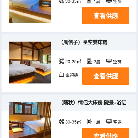
30-35㎡
1層
空調
查看供應
（風信子）星空雙床房
20-25㎡
2層
空調
查看供應
電視機
（隱秋）情侶大床房.院景+浴缸
30-35㎡
1層
空調
查看供應