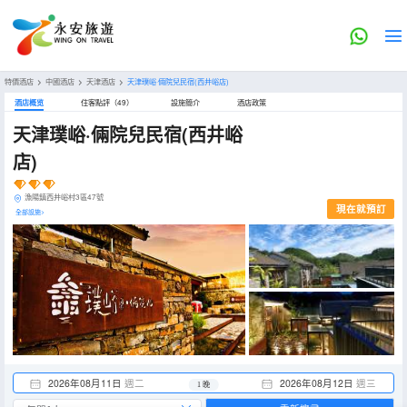
特價酒店
>
中國酒店
>
天津酒店
>
天津璞峪·倆院兒民宿(西井峪店)
酒店概览
住客點評（49）
設施簡介
酒店政策
天津璞峪·倆院兒民宿(西井峪
店)
漁陽鎮西井峪村3區47號
現在就預訂
全部設施>
2026年08月11日
週二
2026年08月12日
週三
1 晚