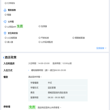
行李寄存
餐飲服務
餐廳
公共區
免費
加濕器
公用區wifi
安全與安保
火災報警器
門禁系統
煙霧報警器
滅火器
公共區域監控
全部設施
酒店政策
入住和退房
入住時間：14:00-23:00 退房時間：12:00以前
入住方式
櫃枱服務時間：[週一-週日]06:00-23:00
餐飲
酒店提供早餐。
早餐種類
中式
早餐形式
固定套餐
費用
價格請直接向酒店查詢
營業時間
08:30 - 09:30 每天
停車場
免费
酒店附近提供公共停車場
。