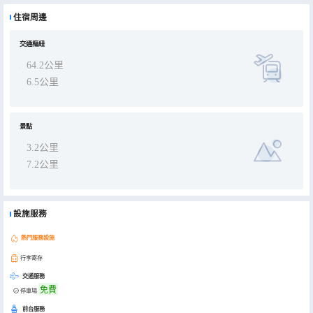
貌，時間的印記彷彿雕刻在寢具、洗具的每一道縫隙裏，娓娓講述着歲月悠長的故事。民宿主人對品質有着近乎處女座
般的“苛刻”，專門定製歷時幾個月製作安裝的實木傢俱、慕斯的床墊、恒潔的衞浴、PHILIPS 65寸液晶電視、100寸巨
住宿周邊
屏高清投影儀，一切都那麼經典又實用，有着知性的質樸感，民宿主人只為卸下您一天的疲憊，讓您安睡！找個時間、
尋一處安靜的角落、覓一個寂靜怡然的院子，可以沒有太多的氣派，也沒有那麼的價值連城，那或許只是一塊兒釋放心
靈的境地，可以不大，但要非常的安謐。久居都市的您，不妨忘掉工作，忘掉煩惱，置身於大自然其中。周邊一年四季
皆風景，讓您和朋友一起度過一個流連忘返的週末。周邊景點：盤山、車神架、黃崖關長城、九山頂、郭家溝、梨木
交通樞紐
台、八仙山、白蛇谷、九龍山、塞外江南、紫雲水岸等。璞峪·倆院兒精品民宿期待您的光臨！
64.2公里
6.5公里
景點
3.2公里
7.2公里
設施服務
熱門服務設施
行李寄存
交通服務
免費
停車場
前台服務