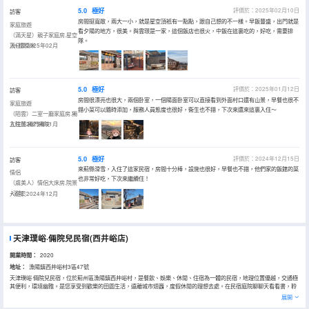
5.0
極好
評價於：2025年02月10日
訪客
房間挺寬敞，兩大一小，就是星空頂衹有一點點，跟自己想的不一樣。早飯豐盛，出門就是
家庭旅遊
看夕陽的地方，很美。與雲璟是一家，這個飯店也很火，中飯在這裏吃的，好吃，需要排
（滿天星）親子家庭房.星空
隊。
頂+榻榻米
入住於2025年02月
5.0
極好
評價於：2025年01月12日
訪客
房間很漂亮也很大，兩個卧室，一個陽面卧室可以直接看到外面村口還有山景，早餐也很不
家庭旅遊
錯小菜可以隨時添加，服務人員態度也很好，衞生也不錯，下次來還來這裏入住～
（陌雲）二室一廳家庭房.獨
立院落.獨門獨院
入住於2025年01月
5.0
極好
評價於：2024年12月15日
訪客
來薊縣滑雪，入住了這家民宿，房間十分棒，設施也很好，早餐也不錯，他們家的飯館的菜
情侶
也非常好吃，下次來繼續住！
（虞美人）情侶大床房.院景
+浴缸
入住於2024年12月
天津璞峪·倆院兒民宿(西井峪店)
開業時間：
2020
地址：
漁陽鎮西井峪村3區47號
天津璞峪·倆院兒民宿，位於薊州區漁陽鎮西井峪村，是餐飲、娛樂、休閒、住宿為一體的民宿，地理位置優越，交通極
其便利，環境幽雅。是您享受到歡樂的田園生活，遠離城市煩囂，度假休閒的理想去處。在民宿庭院聊聊天看看書，聆
聽大自然的聲音，這樣的感受讓您很放鬆，很自然，能更好的體驗不一樣的生活節奏。民宿主人為您準備了豐富的營養
展開
早餐，輕輕開啟美好幸福的一天。一屋一院，滿足了中國人的庭院情節，中式房間內的每個物件均保持着原有的古風古