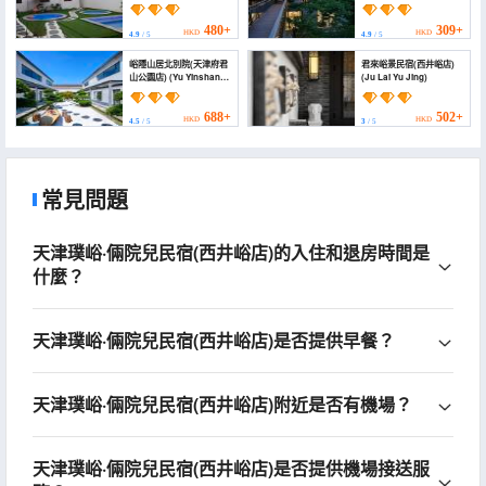
cabin B & B (xijingyu
Guesthouse)
store))
480+
309+
HKD
HKD
4.9
/ 5
4.9
/ 5
峪隱山居北別院(天津府君
君來峪景民宿(西井峪店)
山公園店) (Yu Yinshan
(Ju Lai Yu Jing)
North Courtyard
(Tianjin Fujunshan Park
store))
688+
502+
HKD
HKD
4.5
/ 5
3
/ 5
常見問題
天津璞峪·倆院兒民宿(西井峪店)的入住和退房時間是
什麼？
天津璞峪·倆院兒民宿(西井峪店)是否提供早餐？
天津璞峪·倆院兒民宿(西井峪店)附近是否有機場？
天津璞峪·倆院兒民宿(西井峪店)是否提供機場接送服