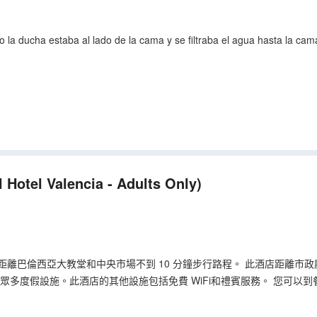
o la ducha estaba al lado de la cama y se filtraba el agua hasta la cam
l Hotel Valencia - Adults Only)
巴倫西亞大教堂和中央市場不到 10 分鐘步行路程。 此酒店距離市政廳廣場 
中心等眾多度假設施。此酒店的其他設施包括免費 WiFi和禮賓服務。 您可
一天後，不妨去酒吧/酒廊輕鬆一下。每天 07:30 至 11:00 提供收
智能電視；您定能在旅途中找到家的舒適。提供免費無線網絡，方便您與朋