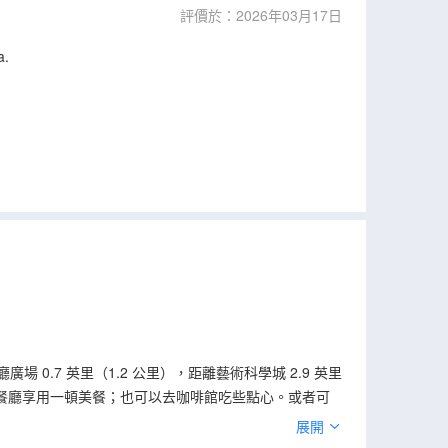
評價於：2026年03月17日
a.
0.7 英里（1.2 公里），距離藝術科學城 2.9 英里
以到餐廳享用一頓美餐；也可以去咖啡館吃些點心。或者可
費的自助式早餐。 特色服務/設施包括24 小時前台服務、
展開
友保持聯繫；衞星頻道可滿足您的娛樂需求。浴室提供浴