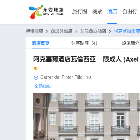
旅行團
機票
酒店
自由行
特價酒店
>
西班牙酒店
>
瓦倫西亞酒店
>
阿克塞爾酒店
酒店概览
住客點評（4）
設施簡介
阿克塞爾酒店瓦倫西亞 – 限成人
(Axel
Carrer del Pintor Fillol, 10
全部設施>