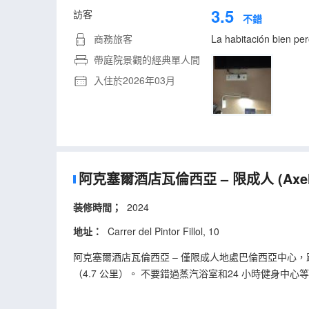
3.5
訪客
不錯
商務旅客
La habitación bien per
帶庭院景觀的經典單人間
入住於2026年03月
阿克塞爾酒店瓦倫西亞 – 限成人
(Axe
装修時間；
2024
地址：
Carrer del Pintor Fillol, 10
阿克塞爾酒店瓦倫西亞 – 僅限成人地處巴倫西亞中心，距離
（4.7 公里）。 不要錯過蒸汽浴室和24 小時健身
以待在房間裏，享受酒店的部分時段客房送餐服務。在忙碌的
行李寄存和電梯。 有 72 間空調客房提供迷你吧和