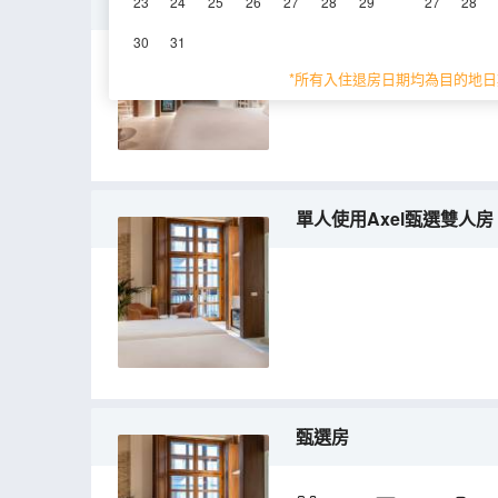
城景精緻套房
23
24
25
26
27
28
29
27
28
30
31
29.8㎡
空調
*所有入住退房日期均為目的地日
單人使用Axel甄選雙人房
甄選房