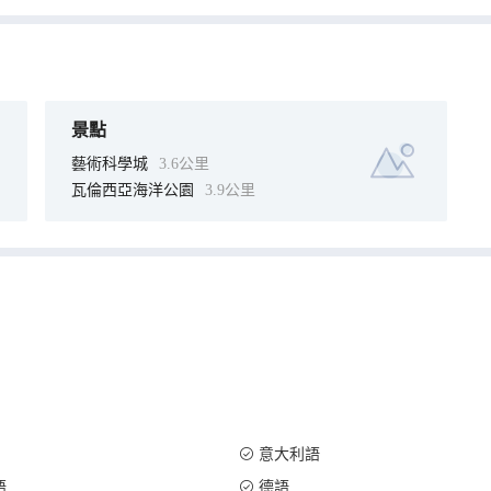
每天提供客房服務。
景點
藝術科學城
3.6公里
瓦倫西亞海洋公園
3.9公里
意大利語
語
德語