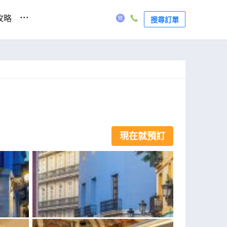
...
攻略
搜尋訂單
現在就預訂