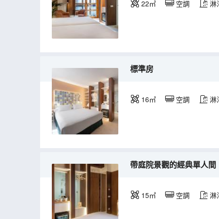
22㎡
空調
淋
標準房
16㎡
空調
淋
帶庭院景觀的經典單人間
15㎡
空調
淋