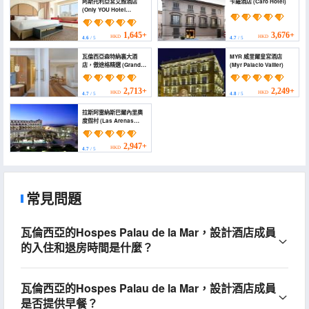
阿斯托利亞宮艾雅酒店
卡羅酒店 (Caro Hotel)
(Only YOU Hotel
Valencia)
1,645+
3,676+
HKD
HKD
4.6
/ 5
4.7
/ 5
瓦倫西亞森特納裏大酒
MYR 威里爾皇宮酒店
店，傲途格精選 (Grand
(Myr Palacio Vallier)
Hotel Centenari,
Valencia, Autograph
Collection)
2,713+
2,249+
HKD
HKD
4.7
/ 5
4.8
/ 5
拉斯阿雷納斯巴爾內里奧
度假村 (Las Arenas
Balneario Resort)
2,947+
HKD
4.7
/ 5
常見問題
瓦倫西亞的Hospes Palau de la Mar，設計酒店成員
的入住和退房時間是什麼？
瓦倫西亞的Hospes Palau de la Mar，設計酒店成員
是否提供早餐？