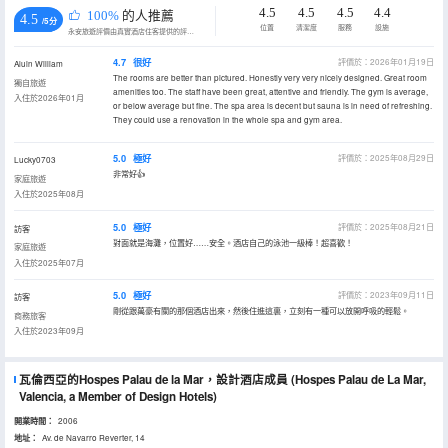
4.5
4.5
4.5
4.4
100%
的人推薦
4.5
/5分
位置
清潔度
服務
設施
永安旅遊評價由真實酒店住客提供的評價。
4.7
很好
評價於：2026年01月19日
Aluin William
The rooms are better than pictured. Honestly very very nicely designed. Great room
獨自旅遊
amenities too. The staff have been great, attentive and friendly. The gym is average,
入住於2026年01月
or below average but fine. The spa area is decent but sauna is in need of refreshing.
They could use a renovation in the whole spa and gym area.
5.0
極好
評價於：2025年08月29日
Lucky0703
非常好👍
家庭旅遊
入住於2025年08月
5.0
極好
評價於：2025年08月21日
訪客
對面就是海灘，位置好……安全。酒店自己的泳池一級棒！超喜歡！
家庭旅遊
入住於2025年07月
5.0
極好
評價於：2023年09月11日
訪客
剛從跟萬豪有關的那個酒店出來，然後住進這裏，立刻有一種可以放開呼吸的輕鬆。
商務旅客
入住於2023年09月
瓦倫西亞的Hospes Palau de la Mar，設計酒店成員
(Hospes Palau de La Mar,
Valencia, a Member of Design Hotels)
開業時間：
2006
地址：
Av. de Navarro Reverter, 14