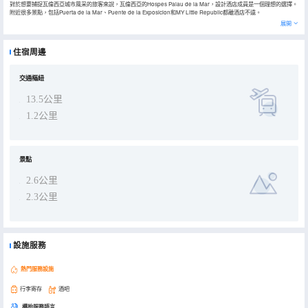
對於想要捕捉瓦倫西亞城市風采的旅客來說，瓦倫西亞的Hospes Palau de la Mar，設計酒店成員是一個理想的選擇。
附近很多景點，包括Puerta de la Mar、Puente de la Exposicion和MY Little Republic都離酒店不遠。
倘若您在忙碌的一天後想在自己的客房內放鬆，提供24小時熱水和吹風機的客房浴室是不錯的選擇。可以去酒店酒吧，
展開
舒適的環境，可供您休憩放鬆。如果您喜歡安靜的用餐，酒店可以提供房間送餐服務。除此之外，周邊餐飲種類繁多。
El Rall（海鮮）供應一流的推薦美味-丁骨牛排，Arroceria La Valenciana Juristas（Arrocería La Valenciana
Juristas）（海鮮）提供的西班牙海鮮飯備受好評，Mood Food（地中海菜）的西班牙海鮮飯也是來這裏遊玩不容錯過
住宿周邊
的美味。
酒店種類繁多的休閒設施能為每一位下榻於此的您創造多元化的休閒空間，這其中包括健身室和按摩室。酒店的會議廳
和商務中心提供優質服務，是眾多商旅客選擇入住這裏的原因。為了方便旅客，外幣兌換服務已為您準備就緒。
交通樞紐
13.5公里
1.2公里
景點
2.6公里
2.3公里
設施服務
熱門服務設施
行李寄存
酒吧
櫃枱服務語言