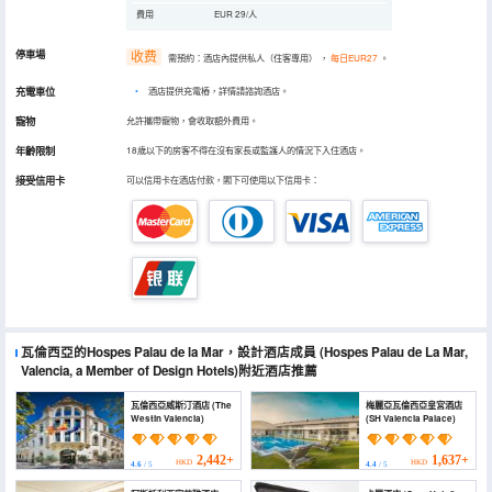
費用
EUR 29/人
停車場
收费
需預約：酒店內提供私人（住客專用）
，
每日EUR27
。
充電車位
•
酒店提供充電樁，詳情請諮詢酒店。
寵物
允許攜帶寵物，會收取額外費用。
年齡限制
18歲以下的房客不得在沒有家長或監護人的情況下入住酒店。
接受信用卡
可以信用卡在酒店付款，閣下可使用以下信用卡：
瓦倫西亞的Hospes Palau de la Mar，設計酒店成員
(Hospes Palau de La Mar,
Valencia, a Member of Design Hotels)
附近酒店推薦
瓦倫西亞威斯汀酒店 (The
梅麗亞瓦倫西亞皇宮酒店
Westin Valencia)
(SH Valencia Palace)
2,442+
1,637+
HKD
HKD
4.6
/ 5
4.4
/ 5