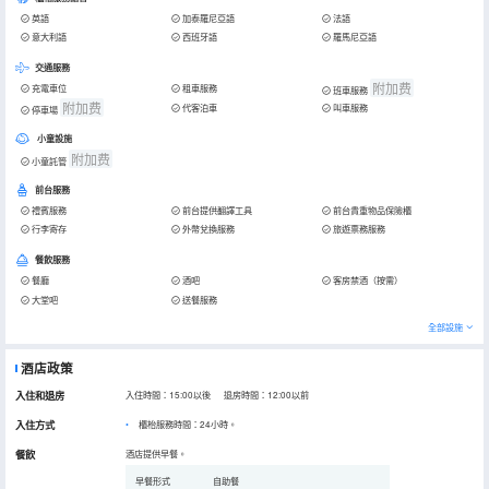
英語
加泰羅尼亞語
法語
意大利語
西班牙語
羅馬尼亞語
交通服務
附加费
充電車位
租車服務
班車服務
附加费
代客泊車
叫車服務
停車場
小童設施
附加费
小童託管
前台服務
禮賓服務
前台提供翻譯工具
前台貴重物品保險櫃
行李寄存
外幣兌換服務
旅遊票務服務
餐飲服務
餐廳
酒吧
客房禁酒（按需）
大堂吧
送餐服務
全部設施
酒店政策
入住和退房
入住時間：15:00以後 退房時間：12:00以前
入住方式
櫃枱服務時間：24小時。
餐飲
酒店提供早餐。
早餐形式
自助餐