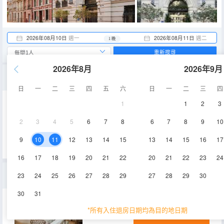
2026年08月10日
週一
2026年08月11日
週二
1 晚
重新搜尋
2026年8月
2026年9月
5豪華房（MI - 特大床房）
日
一
二
三
四
五
六
日
一
二
三
四
1
1
2
3
34㎡
淋浴
2
3
4
5
6
7
8
6
7
8
9
10
查看供應
9
10
11
12
13
14
15
13
14
15
16
17
16
17
18
19
20
21
22
20
21
22
23
24
1夢想家雙人房 （MI - QUEN）
23
24
25
26
27
28
29
27
28
29
30
30
31
23-30㎡
淋浴
*所有入住退房日期均為目的地日期