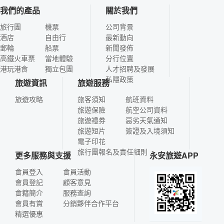
我們的產品
關於我們
旅行團
機票
公司背景
酒店
自由行
最新動向
郵輪
船票
新聞發佈
高鐵火車票
當地體驗
分行位置
港玩港食
獨立包團
人才招聘及發展
私隱政策
旅遊資訊
旅遊服務
旅遊攻略
旅客須知
航班資料
旅遊保險
航空公司資料
旅遊禮券
惡劣天氣通知
旅遊短片
簽證及入境須知
電子印花
旅行團報名及責任細則
更多服務與支援
永安旅遊APP
會員登入
會員活動
會員登記
顧客意見
會籍簡介
服務查詢
會員有賞
分銷夥伴合作平台
精選優惠