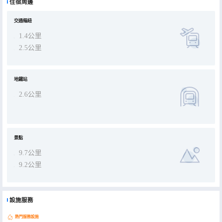
住宿周邊
園式酒店，我們擁有：286 間 舒適雅緻的客房及套房，分為高級大床房、高級雙床房、豪華大床房、豪華雙床房、豪華
套房、豪華家庭房以及愛心房，為八方賓客提供寧靜港灣。- 會場介紹 -設有2 間 靈活多變的多功能會議室，配備先進設
施，滿足各類商務會議與活動需求。- 健身中心 - 住店不躺平，活力不打烊，把旅途的疲憊，換成舒展的筋骨。我們提供
多種不同類型健身器材，提供合理的使用方式，您可以選擇適合自己的健身方式，收穫健康與平衡。
交通樞紐
1.4公里
2.5公里
地鐵站
2.6公里
景點
9.7公里
9.2公里
設施服務
熱門服務設施