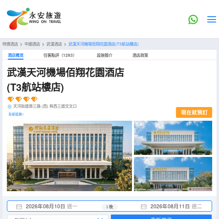
特價酒店
>
中國酒店
>
武漢酒店
>
武漢天河機場佰翔花園酒店(T3航站樓店)
酒店概览
住客點評（1283）
設施簡介
酒店政策
武漢天河機場佰翔花園酒店
(T3航站樓店)
天河街道南三路 (西) 與西三道交叉口
現在就預訂
全部設施>
2026年08月10日
週一
2026年08月11日
週二
1 晚