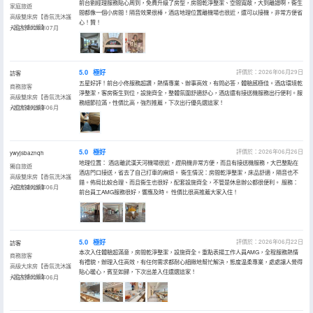
前台劉經理服務貼心周到，免費升級了房型，房間乾淨整潔、空間寬敞，大到離譜啊，衞生
家庭旅遊
間都像一個小房間！隔音效果很棒，酒店地理位置離機場也很近，還可以接機，非常方便省
高級雙床房【香氛洗沐護
心！贊！
+超大補光鏡】
入住於2026年07月
5.0
極好
評價於：2026年06月29日
訪客
五星好評！前台小佟服務超讚，熱情專業、辦事高效，有問必答，體驗感極佳。酒店環境乾
商務旅客
淨整潔，客房衞生到位，設施齊全，整體氛圍舒適舒心，酒店還有接送機服務出行便利。服
高級雙床房【香氛洗沐護
務細節拉滿，性價比高，強烈推薦，下次出行優先選這家！
+超大補光鏡】
入住於2026年06月
5.0
極好
評價於：2026年06月26日
ywyjsbaznqh
地理位置： 酒店離武漢天河機場很近，趕飛機非常方便，而且有接送機服務，大巴整點在
獨自旅遊
酒店門口接送，省去了自己打車的麻煩。 衞生情況：房間乾淨整潔，床品舒適，隔音也不
高級雙床房【香氛洗沐護
錯。佈局比較合理、而且衞生也很好，配套設施齊全，不管是休息辦公都很便利。 服務：
+超大補光鏡】
入住於2026年06月
前台員工AMG服務很好，響應及時。 性價比很高推薦大家入住！
5.0
極好
評價於：2026年06月22日
訪客
本次入住體驗超滿意，房間乾淨整潔，設施齊全。重點表揚工作人員AMG，全程服務熱情
商務旅客
有禮貌，辦理入住高效，有任何需求都耐心細緻地幫忙解決，態度温柔專業，處處讓人覺得
高級大床房【香氛洗沐護
貼心暖心，賓至如歸，下次出差入住還選這家！
+超大補光鏡】
入住於2026年06月