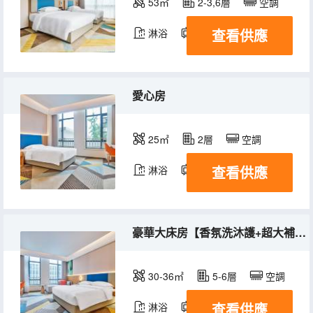
53㎡
2-3,6層
空調
查看供應
淋浴
電視機
愛心房
25㎡
2層
空調
查看供應
淋浴
電視機
豪華大床房【香氛洗沐護+超大補光鏡】
30-36㎡
5-6層
空調
查看供應
淋浴
電視機