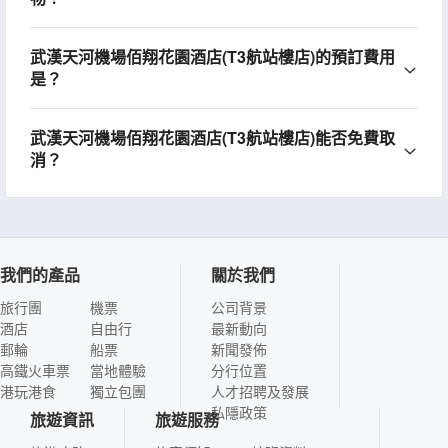
武漢天河機場佰翔花園酒店(T3航站樓店)的預訂費用
是？
武漢天河機場佰翔花園酒店(T3航站樓店)能否免費取
消？
我們的產品
關於我們
旅行團
機票
公司背景
酒店
自由行
最新動向
郵輪
船票
新聞發佈
高鐵火車票
當地體驗
分行位置
港玩港食
獨立包團
人才招聘及發展
私隱政策
旅遊資訊
旅遊服務