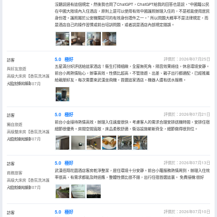
沒聽説過有這個規定，然後我也問了ChatGPT，ChatGPT給我的回答也是説，“中國籍公民
在中國大陸境內入住酒店，原則上是可以使用有效中國護照辦理入住的，不是衹能使用居民
身份證。護照屬於公安機關認可的有效身份證件之一。” 所以問題大概率不是法律規定，而
是酒店自己的操作習慣或前台培訓問題，或者説是酒店內部規定錯誤。
5.0
極好
評價於：2026年07月25日
訪客
五星滿分好評送給這家酒店！衞生打掃細緻，全屋無死角，隔音效果絕佳，休息環境安靜。
與好友旅遊
前台小周熱情貼心，辦事高效。性價比超高，不管旅遊、出差、親子出行都適配，已經推薦
高級大床房【香氛洗沐護
給親朋好友，每次需要來武漢坐飛機，首選這家酒店。機器人還有送水服務。
+超大補光鏡】
入住於2026年07月
5.0
極好
評價於：2026年07月21日
訪客
前台小金接待熱情高效，辦理入住速度很快。考慮客人的需求合理安排送機時間，安排住宿
獨自旅遊
細節很優秀。房間空間寬敞，床品柔軟舒適，衞浴設施嶄新齊全，細節做得很到位。
高級雙床房【香氛洗沐護
+超大補光鏡】
入住於2026年07月
5.0
極好
評價於：2026年07月13日
訪客
武漢佰翔花園酒店客房乾淨整潔，居住環境十分安靜。前台小羅服務熱情周到，辦理入住效
商務旅客
率很高，有需求都能及時迴應，整體性價比很不錯，出行住宿首選這裏。 免費接機:很好
高級大床房【香氛洗沐護
+超大補光鏡】
入住於2026年07月
5.0
極好
評價於：2026年07月10日
訪客