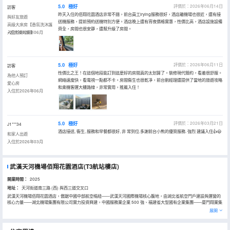
5.0
極好
評價於：2026年06月14日
訪客
昨天入住的佰翔花園酒店非常不錯，前台員工lrying服務很好，酒店離機場也很近，還有接
與好友旅遊
送機服務，提前預約送機特別方便。酒店晚上還有宵夜價格實惠，性價比高，酒店設施設備
高級大床房【香氛洗沐護
齊全，房間也很安靜，還幫升級了房間。
+超大補光鏡】
入住於2026年06月
5.0
極好
評價於：2026年06月11日
訪客
性價比之王！在這個地段能訂到這麼好的房間真的太划算了。裝修現代簡約，看着很舒服。
為他人預訂
網絡速度快，看電視一點都不卡。房間衞生也很乾凈，前台劉經理還提供了當地的旅遊攻略
愛心房
和乘機客運大樓路線，非常實用，推薦入住！
入住於2026年06月
5.0
極好
評價於：2026年03月21日
J1***34
酒店接送, 衞生, 服務和早餐都很好, 非 常到位.多謝前台小熊的優質服務. 強烈 建議入住👍😃
和家人出遊
入住於2026年03月
武漢天河機場佰翔花園酒店(T3航站樓店)
開業時間：
2025
地址：
天河街道南三路 (西) 與西三道交叉口
武漢天河機場佰翔花園酒店，傲踞中國中部航空樞紐——武漢天河國際機場核心腹地，由湖北省航空門戶建設與運營的
核心力量——湖北機場集團有限公司實力投資興建，中國服務業企業 500 強、福建省大型國有企業集團——廈門翔業集
團旗下全資酒店產業佰翔酒店集團傾力運營管理。兩大行業巨頭強強聯手，以卓越的企業實力與深厚的資源底藴，共同
展開
鑄就華中空港旅居新標杆！- 地理位置 - 咫尺樞紐，無縫銜接全球 酒店地理位置得天獨厚，與天河機場T3/T2航站樓僅咫
尺之遙，專屬短途接駁服務高效便捷，確保賓客與團隊成員暢享“零距離”通達的非凡便利。這裏是真正的空港門戶樞
紐，為商旅出行與職業發展提供無與倫比的戰略支點。 - 房間介紹 - 卓越設施，打造非凡體驗 作為空港區域的高品質花