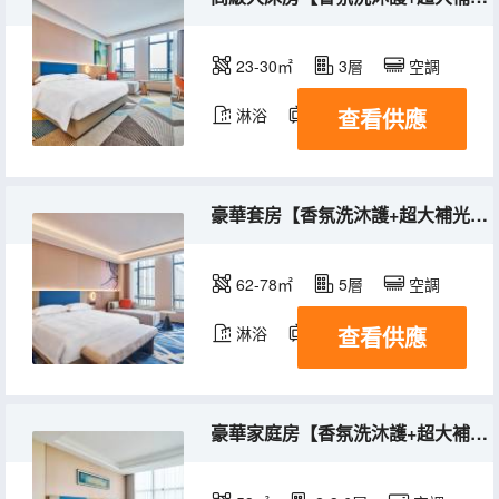
23-30㎡
3層
空調
查看供應
淋浴
電視機
豪華套房【香氛洗沐護+超大補光鏡】
62-78㎡
5層
空調
查看供應
淋浴
電視機
豪華家庭房【香氛洗沐護+超大補光鏡+全景落地窗】