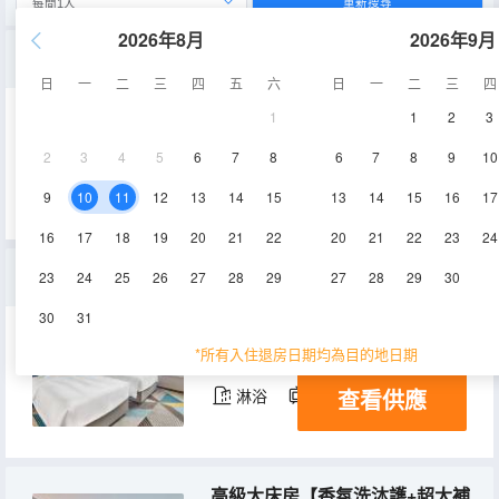
重新搜尋
2026年8月
2026年9月
小黃鴨親子房
日
一
二
三
四
五
六
日
一
二
三
四
1
1
2
3
53㎡
3層
空調
2
3
4
5
6
7
8
6
7
8
9
10
查看供應
淋浴
電視機
9
10
11
12
13
14
15
13
14
15
16
17
16
17
18
19
20
21
22
20
21
22
23
24
高級雙床房【香氛洗沐護+超大補光鏡】
23
24
25
26
27
28
29
27
28
29
30
30
31
23-30㎡
1-3層
空調
*所有入住退房日期均為目的地日期
查看供應
淋浴
電視機
高級大床房【香氛洗沐護+超大補光鏡】