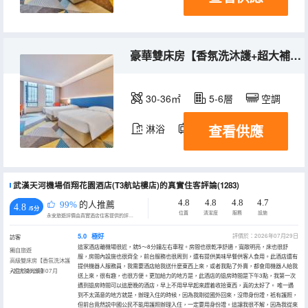
豪華雙床房【香氛洗沐護+超大補光鏡】
30-36㎡
5-6層
空調
查看供應
淋浴
電視機
武漢天河機場佰翔花園酒店(T3航站樓店)的真實住客評論(1283)
4.8
4.8
4.8
4.7
99%
的人推薦
4.8
/5分
位置
清潔度
服務
設施
永安旅遊評價由真實酒店住客提供的評價。
5.0
極好
評價於：2026年07月29日
訪客
這家酒店離機場很近，就5～8分鐘左右車程。房間也很乾凈舒適，寬敞明亮，床也很舒
獨自旅遊
服，房間內設施也很齊全，前台服務也很周到，還有提供美味早餐供客人食用。此酒店還有
高級雙床房【香氛洗沐護
提供機器人服務員，我需要酒店給我送什麼東西上來，或者我點了外賣，都會用機器人給我
+超大補光鏡】
入住於2026年07月
送上來，很有趣，也很方便。更加給力的地方是，此酒店的退房時間是下午3點，我第一次
遇到退房時間可以這麼晚的酒店，早上不用早早起來趕着收拾東西，真的太好了。 唯一遇
到不太滿意的地方就是，辦理入住的時候，因為我剛從國外回來，沒帶身份證，衹有護照，
但前台竟然説中國公民不能用護照辦理入住，一定要用身份證。這讓我很不解，因為我從來