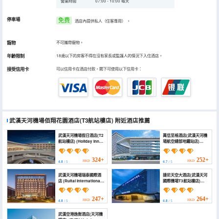
營業時間
07:00 - 10:00 每天
停車場
免费
酒店內提供私人（住客專用）
。
寵物
不可攜帶寵物。
年齡限制
18歲以下的房客不得在沒有家長或監護人的情況下入住酒店。
接受信用卡
可以信用卡在酒店付款，閣下可使用以下信用卡：
武漢天河機場佰翔花園酒店(T3航站樓店)
附近酒店推薦
武漢天河機場假日酒店(T2
萬信至格酒店(武漢天河機
航站樓店) (Holiday Inn
場航空總部地鐵站店)
WUHAN TIANHE
(Wassim Hotel (Wuhan
AIRPORT by IHG)
Tianhe Airport Aviation
Headquarters Subway
324+
252+
HKD
HKD
4.8
/ 5
4.7
/ 5
Station))
武漢天河機場瑞泰國際酒
捷尼天空大酒店(武漢天河
店 (Ruitai International
國際機場T3航站樓店)
Hotel (Wuhan Tianhe
(J.SKY HOTEL)
Airport Aviation
Headquarters Subway
247+
264+
HKD
HKD
4.8
/ 5
4.8
/ 5
Station))
武漢空港逸衡酒店(天河機