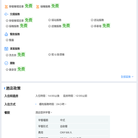
免費
免費
穿梭機場班車
接機服務
交通服務
免費
接站服務
送站服務
穿梭機場班車
免費
免費
免費
接機服務
送機服務
停車場
餐飲服務
餐廳
清潔服務
免費
熨斗/掛燙機
洗衣房
運動
免費
健身室
全部設施
酒店政策
入住和退房
入住時間：14:00以後 退房時間：12:00以前
入住方式
櫃枱服務時間：24小時。
餐飲
酒店提供早餐。
早餐種類
中式
早餐形式
自助餐
費用
CNY 68/人