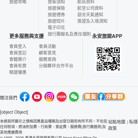
旅遊攻略
旅客須知
航班資料
旅遊保險
航空公司資料
旅遊禮券
惡劣天氣通知
旅遊短片
簽證及入境須知
電子印花
旅行團報名及責任細則
更多服務與支援
永安旅遊APP
會員登入
會員活動
會員登記
顧客意見
會籍簡介
服務查詢
會員有賞
分銷夥伴合作平台
精選優惠
關注我們
[object Object]
本網頁所顯示之價格因應產品種類及出發日期而有所不同，不包括
站點地圖
私隱
|
任何稅項、燃油附加費、行政費、簽証費、服務費(旅行團適用)及
政策
其他應繳費用
© 1999 - 2026 香港永安旅遊有限公司 Hong Kong Wing On