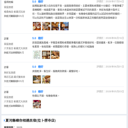
5.0
極好
評價於：2026年07月04日
值得姓賴
這裡能讓外賓入住的住宿不多，這間我覺得很好，主要老闆和老闆娘十分親切，早餐準備了
家庭旅遊
青稞糌粑，味道還不錯，畢竟大老遠來到就是要嘗試不同的東西。 附近有個唐卡製作工
格桑梅朵·新藏式炕房
坊，可以讓老闆指路去開開眼界，非常震撼。 有機會吃藏餐的話可以試試吃他們的酸奶，
555（獨衞浴）
入住於2026年05月
可以先試吃不加糖的，這是我出生以來第一次知道原來真正的酸奶居然是這個味道🫢
5.0
極好
評價於：2026年06月16日
訪客
民宿是藏族風格，早餐是老闆和老闆娘準備的藏式早餐很好吃，環境優美，乾淨，住客都很
家庭旅遊
有素質。有吸氧機，老闆還幫忙停車，很熱心的幫忙介紹路線
六字真言·新藏式大床房
666（公共衞浴）
入住於2026年06月
5.0
極好
評價於：2026年06月01日
訪客
房間乾淨，衞生好，服務周到熱情。藏餐好吃。
與好友旅遊
瑪尼石語·藏式雙床房
111（獨衞浴）
入住於2026年05月
5.0
極好
評價於：2026年05月03日
訪客
性價比不錯，有機會再來。
家庭旅遊
六字真言·新藏式大床房
666（公共衞浴）
入住於2026年05月
夏河縣嶼你相遇民宿(拉卜楞寺店)
開業時間：
2025