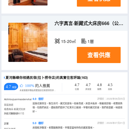
六字真言·新藏式大床房666（公共衞浴）
15-20㎡
1層
查看供應
夏河縣嶼你相遇民宿(拉卜楞寺店)的真實住客評論(163)
4.7
4.7
4.8
4.5
100%
的人推薦
4.7
/5分
位置
清潔度
服務
設施
永安旅遊評價由真實酒店住客提供的評價。
4.0
很好
評價於：2026年08月05日
Aichiroujuanmaodenvhai
設施也算齊全，衞生尚可，藏式民居有一些新奇感，床是木板床，睡着很舒服。老闆很熱
家庭旅遊
情，怕我們高反，還給我們提供了紅景天口服液，早餐的藏式奶茶，我們很喜歡，味道很
格桑梅朵·新藏式炕房
好。
555（獨衞浴）
入住於2026年07月
5.0
極好
評價於：2026年07月31日
訪客
房間乾淨整潔，老闆服務熱情，早餐是當地特色的藏家風味。
與好友旅遊