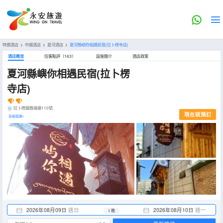
特價酒店
>
中國酒店
>
夏河酒店
>
夏河縣嶼你相遇民宿(拉卜楞寺店)
酒店概览
住客點評（163）
設施簡介
酒店政策
夏河縣嶼你相遇民宿(拉卜楞
寺店)
拉卜楞鎮雅鴿塘110號
現在就預訂
全部設施>
2026年08月09日
週日
2026年08月10日
週一
1 晚