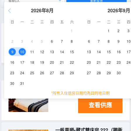
重新搜尋
2026年8月
2026年9月
扎西德勒•雙床房999（公共衞浴）
日
一
二
三
四
五
六
日
一
二
三
四
1
1
2
3
20㎡
2層
2
3
4
5
6
7
8
6
7
8
9
10
查看供應
9
10
11
12
13
14
15
13
14
15
16
17
16
17
18
19
20
21
22
20
21
22
23
24
嶼你相遇•陽光家庭套房-888（獨衞浴）
23
24
25
26
27
28
29
27
28
29
30
30
31
25-35㎡
2層
*所有入住退房日期均為目的地日期
查看供應
一帆風順•藏式雙床房 222（獨衞浴）