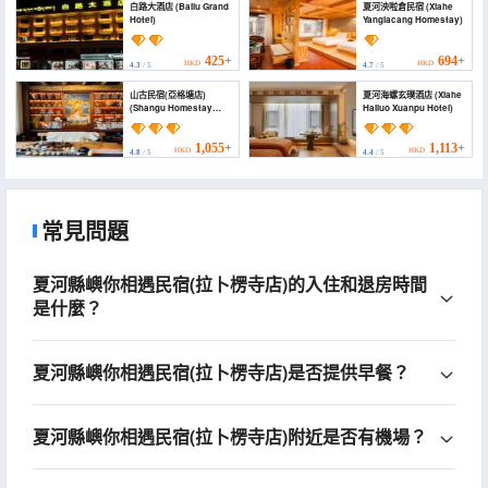
白路大酒店 (Bailu Grand
夏河泱啦倉民宿 (Xiahe
Hotel)
Yanglacang Homestay)
425+
694+
HKD
HKD
4.3
/ 5
4.7
/ 5
山古民宿(亞格塘店)
夏河海螺玄璞酒店 (Xiahe
(Shangu Homestay
Hailuo Xuanpu Hotel)
(Yagetang Branch))
1,055+
1,113+
HKD
HKD
4.8
/ 5
4.4
/ 5
常見問題
夏河縣嶼你相遇民宿(拉卜楞寺店)的入住和退房時間
是什麼？
夏河縣嶼你相遇民宿(拉卜楞寺店)是否提供早餐？
夏河縣嶼你相遇民宿(拉卜楞寺店)附近是否有機場？