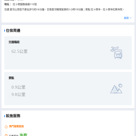
地址：
拉卜楞鎮雅鴿塘110號
交通 夏河公用型汽車站步行約16分鐘，甘南夏河機場駕車約1小時19分鐘；景點 拉卜楞寺、拉卜楞寺紅教寺院。
展開
住宿周邊
交通樞紐
62.5公里
景點
0.9公里
9.8公里
設施服務
熱門服務設施
免費
行李寄存