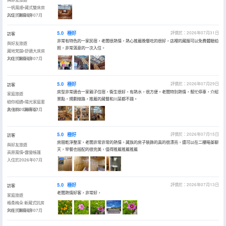
一帆風順•藏式雙床房
222（獨衞浴）
入住於2026年07月
5.0
極好
評價於：2026年07月31日
訪客
非常有特色的一家民宿，老闆很熱情，熱心推薦晚餐吃的很好，店裡的藏服可以免費體驗拍
與好友旅遊
照，非常滿意的一次入住。
藏地梵韻•舒適大床房
333（獨衞浴）
入住於2026年07月
5.0
極好
評價於：2026年07月29日
訪客
房型非常適合一家親子住宿，衞生很好，有熱水，很方便。老闆特別熱情，幫忙停車，介紹
家庭旅遊
景點，規劃線路，推薦的藏餐和川菜都不錯。
嶼你相遇•陽光家庭套
房-888（獨衞浴）
入住於2026年07月
5.0
極好
評價於：2026年07月15日
訪客
房間乾淨整潔，老闆非常非常的熱情，藏族的房子裝飾的真的很漂亮，還可以在二樓喝茶聊
與好友旅遊
天，早餐也搭配的很完美，值得推薦推薦推薦
高原風情•露營帳篷
入住於2026年07月
5.0
極好
評價於：2026年07月13日
訪客
老闆熱情好客，非常好，
家庭旅遊
格桑梅朵·新藏式炕房
555（獨衞浴）
入住於2026年07月