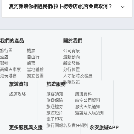
夏河縣嶼你相遇民宿(拉卜楞寺店)能否免費取消？
我們的產品
關於我們
旅行團
機票
公司背景
酒店
自由行
最新動向
郵輪
船票
新聞發佈
高鐵火車票
當地體驗
分行位置
港玩港食
獨立包團
人才招聘及發展
私隱政策
旅遊資訊
旅遊服務
旅遊攻略
旅客須知
航班資料
旅遊保險
航空公司資料
旅遊禮券
惡劣天氣通知
旅遊短片
簽證及入境須知
電子印花
旅行團報名及責任細則
更多服務與支援
永安旅遊APP