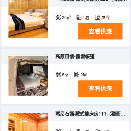
20㎡
1層
淋浴
查看供應
高原風情•露營帳篷
5㎡
2層
查看供應
瑪尼石語·藏式雙床房111（獨衞浴）