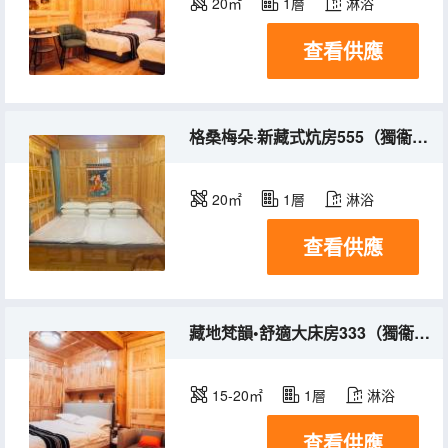
20㎡
1層
淋浴
查看供應
格桑梅朵·新藏式炕房555（獨衞浴）
20㎡
1層
淋浴
查看供應
藏地梵韻•舒適大床房333（獨衞浴）
15-20㎡
1層
淋浴
查看供應