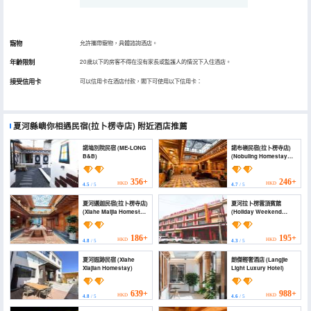
寵物
允許攜帶寵物，具體諮詢酒店。
年齡限制
20歲以下的房客不得在沒有家長或監護人的情況下入住酒店。
接受信用卡
可以信用卡在酒店付款，閣下可使用以下信用卡：
夏河縣嶼你相遇民宿(拉卜楞寺店)
附近酒店推薦
諾塢別院民宿 (ME-LONG
諾布嶺民宿(拉卜楞寺店)
B&B)
(Nobuling Homestay
(Labrang Monastery))
356+
246+
HKD
HKD
4.5
/ 5
4.7
/ 5
夏河邁迦民宿(拉卜楞寺店)
夏河拉卜楞雲頂賓館
(Xiahe Maijia Homestay
(Holiday Weekend
(Labolengsi))
Hotel)
186+
195+
HKD
HKD
4.8
/ 5
4.3
/ 5
夏河遐跡民宿 (Xiahe
朗傑輕奢酒店 (Langjie
Xiajian Homestay)
Light Luxury Hotel)
639+
988+
HKD
HKD
4.8
/ 5
4.6
/ 5