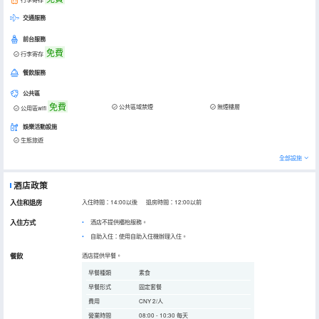
交通服務
前台服務
免費
行李寄存
餐飲服務
公共區
免費
公共區域禁煙
無煙樓層
公用區wifi
娛樂活動設施
生態旅遊
全部設施
酒店政策
入住和退房
入住時間：14:00以後 退房時間：12:00以前
入住方式
酒店不提供櫃枱服務。
自助入住：使用自助入住機辦理入住。
餐飲
酒店提供早餐。
早餐種類
素食
早餐形式
固定套餐
費用
CNY 2/人
營業時間
08:00 - 10:30 每天