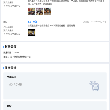
娘人很好，民宿在巷子裏，老闆娘接的安頓車位，早上要了老闆娘親手做的早餐，味道不
藏式雙床間
錯，離拉卜楞寺10分鐘路程
入住於2025年07月
5.0
極好
評價於：2025年06月29日
訪客
房東很熱情，性價比也好，一次滿意的住宿，值得推薦
與好友旅遊
藏式大床房
入住於2025年06月
村居民宿
開業時間：
2025
地址：
拉卜楞鎮亞格塘村91號
住宿周邊
交通樞紐
62.5公里
景點