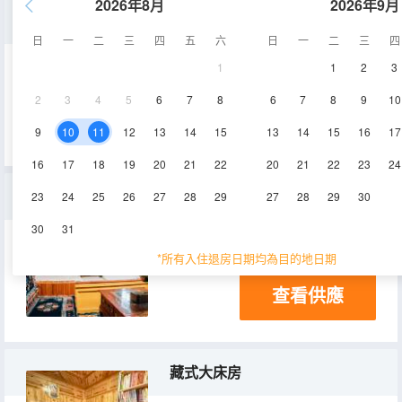
2026年8月
2026年9月
藏式雙床間
日
一
二
三
四
五
六
日
一
二
三
四
1
1
2
3
15㎡
2
3
4
5
6
7
8
6
7
8
9
10
查看供應
9
10
11
12
13
14
15
13
14
15
16
17
16
17
18
19
20
21
22
20
21
22
23
24
藏式豪華雙人間
23
24
25
26
27
28
29
27
28
29
30
30
31
20-25㎡
*所有入住退房日期均為目的地日期
查看供應
藏式大床房