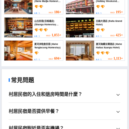
(Xiahe Maijia Homestay
(Holiday Weekend
(Labolengsi))
Hotel)
186+
195+
HKD
HKD
4.8
/ 5
4.3
/ 5
山古民宿(亞格塘店)
白路大酒店 (Bailu Grand
(Shangu Homestay
Hotel)
(Yagetang Branch))
1,055+
425+
HKD
HKD
4.8
/ 5
4.3
/ 5
夏河泱啦倉民宿 (Xiahe
夏河海螺玄璞酒店 (Xiahe
Yanglacang Homestay)
Hailuo Xuanpu Hotel)
694+
1,113+
HKD
HKD
4.7
/ 5
4.4
/ 5
常見問題
村居民宿的入住和退房時間是什麼？
村居民宿是否提供早餐？
村居民宿附近是否有機場？