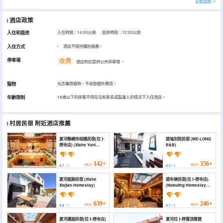
全部設施
酒店政策
入住和退房
入住時間：14:00以後 退房時間：12:00以前
入住方式
酒店不提供櫃枱服務。
停車場
收费
酒店附近提供公共停車場
。
寵物
允許攜帶寵物，不收取額外費用。
年齡限制
18歲以下的房客不得在沒有家長或監護人的情況下入住酒店。
村居民宿
附近酒店推薦
夏河縣嶼你相遇民宿(拉卜
諾塢別院民宿 (ME-LONG
楞寺店) (Xiahe Yuni
B&B)
Xiangyu Homestay
(Labuleng Temple))
142+
356+
HKD
HKD
4.7
/ 5
4.5
/ 5
夏河遐跡民宿 (Xiahe
諾布嶺民宿(拉卜楞寺店)
Xiajian Homestay)
(Nobuling Homestay
(Labrang Monastery))
639+
246+
HKD
HKD
4.8
/ 5
4.7
/ 5
夏河邁迦民宿(拉卜楞寺店)
夏河拉卜楞雲頂賓館