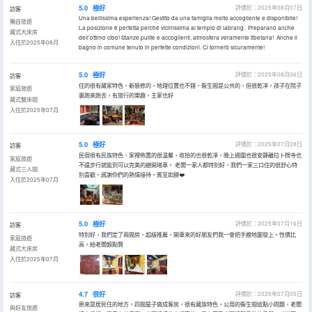
5.0
極好
評價於：2025年08月07日
訪客
Una bellissima esperienza! Gestito da una famiglia molto accogliente e disponibile!
獨自旅遊
La posizione è perfetta perché vicinissima al tempio di labrang. Preparano anche
藏式大床房
dell’ottimo cibo! Stanze pulite e accoglienti, atmosfera veramente tibetana! Anche il
入住於2025年08月
bagno in comune tenuto in perfette condizioni. Ci tornerò sicuramente!
5.0
極好
評價於：2025年08月06日
訪客
住的很有藏家特色，新裝修的，地理位置也不錯，衞生間是公共的，但很乾凈，孩子在院子
家庭旅遊
裏跑來跑去，有旅行的樂趣，主家也好
藏式雙床間
入住於2025年07月
5.0
極好
評價於：2025年07月28日
訪客
民宿很有民族特色，家裡佈置的很温馨，收拾的也很乾凈，晚上週圍也很安靜離拉卜楞寺也
家庭旅遊
不遠步行就能到可以完美的避開堵車。 老闆一家人都特別好，我們一家三口住的很舒心特
藏式三人間
別喜歡。感謝你們的熱情接待，賓至如歸❤️
入住於2025年07月
5.0
極好
評價於：2025年07月16日
訪客
特別好，我們定了兩間房，超級推薦，開車來的好朋友們我一會把手繪地圖發上。性價比
家庭旅遊
高。給老闆娘點贊
藏式大床房
入住於2025年07月
4.7
很好
評價於：2025年07月05日
訪客
原來是居民住的地方，四間屋子做成客房，很有藏族特色，公用的衞生間這點小問題，老闆
與好友旅遊