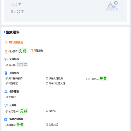
1公里
9.8公里
設施服務
熱門服務設施
免費
叫醒服務
行李寄存
交通服務
附加费
停車場
前台服務
免費
房東接待服務
快速入住退房
行李寄存
叫醒服務
電子身份證入住
餐飲服務
大堂吧
公共區
免費
吸煙區
公用區wifi
娛樂活動設施
免費
生態旅遊
棋牌室