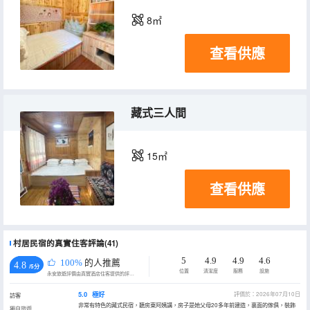
8㎡
查看供應
藏式三人間
15㎡
查看供應
村居民宿的真實住客評論(41)
5
4.9
4.9
4.6
100%
的人推薦
4.8
/5分
位置
清潔度
服務
設施
永安旅遊評價由真實酒店住客提供的評價。
5.0
極好
評價於：2026年07月10日
訪客
非常有特色的藏式民宿，聽房東阿姨講，房子是她父母20多年前建造，裏面的傢俱，裝飾
獨自旅遊