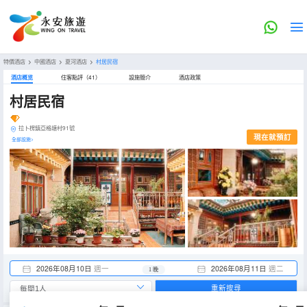
特價酒店
>
中國酒店
>
夏河酒店
>
村居民宿
酒店概览
住客點評（41）
設施簡介
酒店政策
村居民宿
拉卜楞鎮亞格塘村91號
現在就預訂
全部設施>
2026年08月10日
週一
2026年08月11日
週二
1 晚
重新搜尋