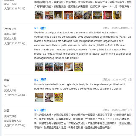
都是那時留下的，非常精緻，色彩艷麗，充滿異域風情。民宿很乾凈，阿姨也很熱情，會給
藏式三人間
介紹哪裡買東西，哪裡看藏戲。雖然是公共衞生間，但很乾凈，基本一人一用，不會沖突。
入住於2026年07月
5.0
極好
評價於：2025年10月02日
Johny LIN
Expérience unique et authentique dans une famille tibétaine. La maison
與好友旅遊
traditionnelle est pleine de caractère, avec poêles à bois et lits chauffants “Kang”. La
藏式三人間
maman de famille a été adorable : conseils pour nos visites, organisation des
入住於2025年09月
excursions et délicieux petit-déjeuner le matin. À noter, il fait très froid à Xiahe et
l’eau chaude peut manquer parfois, mais cela n’a rien gâché à notre séjour. Pour
profiter au mieux : visiter le monastère avant 9h (gratuit et calme) et ne pas manquer
les magnifiques grasslands de Ganjia !
5.0
極好
評價於：2025年08月16日
訪客
Homestay molto bello e accogliente, la famiglia che lo gestisce è gentilissima! Il
情侶
bagno in comune con le altre camere è sempre pulito, la colazione è ottima!
藏式大床房
入住於2025年08月
5.0
極好
評價於：2025年08月15日
訪客
正宗的藏式木樓，老闆説整屋都是榫卯結構沒有一顆鐵釘，應該造價不低。裝修雅緻很有特
與好友旅遊
色，床品舒適乾淨，洗護用品齊全，房價實惠，性價比高！民宿走出去二十米左右就是大
藏式豪華雙人間
街，周邊吃飯吃早餐都很方便！作為家庭式民宿，如果住的都是自己團隊的人，氛圍感是很
入住於2025年08月
不錯的，如果都是陌生人雜居，有點會受幹擾。整體來説居住體驗不錯！