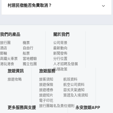
村居民宿能否免費取消？
我們的產品
關於我們
旅行團
機票
公司背景
酒店
自由行
最新動向
郵輪
船票
新聞發佈
高鐵火車票
當地體驗
分行位置
港玩港食
獨立包團
人才招聘及發展
私隱政策
旅遊資訊
旅遊服務
旅遊攻略
旅客須知
航班資料
旅遊保險
航空公司資料
旅遊禮券
惡劣天氣通知
旅遊短片
簽證及入境須知
電子印花
旅行團報名及責任細則
更多服務與支援
永安旅遊APP