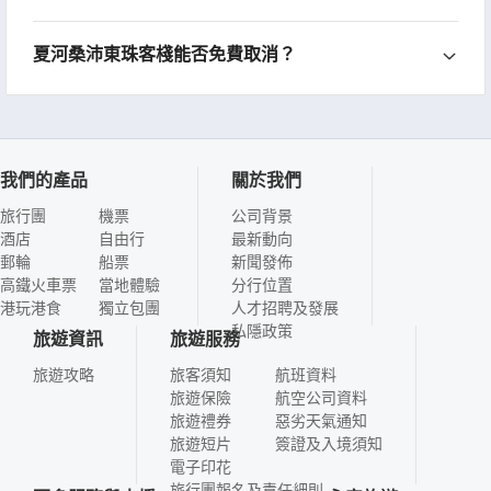
夏河桑沛東珠客棧能否免費取消？
我們的產品
關於我們
旅行團
機票
公司背景
酒店
自由行
最新動向
郵輪
船票
新聞發佈
高鐵火車票
當地體驗
分行位置
港玩港食
獨立包團
人才招聘及發展
私隱政策
旅遊資訊
旅遊服務
旅遊攻略
旅客須知
航班資料
旅遊保險
航空公司資料
旅遊禮券
惡劣天氣通知
旅遊短片
簽證及入境須知
電子印花
旅行團報名及責任細則