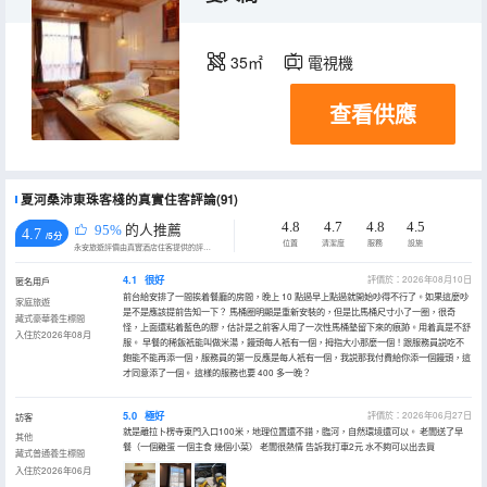
35㎡
電視機
查看供應
夏河桑沛東珠客棧的真實住客評論(91)
4.8
4.7
4.8
4.5
95%
的人推薦
4.7
/5分
位置
清潔度
服務
設施
永安旅遊評價由真實酒店住客提供的評價。
4.1
很好
評價於：2026年08月10日
匿名用戶
前台給安排了一間挨着餐廳的房間，晚上 10 點過早上點過就開始吵得不行了。如果這麼吵
家庭旅遊
是不是應該提前告知一下？ 馬桶圈明顯是重新安裝的，但是比馬桶尺寸小了一圈，很奇
藏式豪華養生標間
怪，上面還粘着藍色的膠，估計是之前客人用了一次性馬桶墊留下來的痕跡。用着真是不舒
入住於2026年08月
服。 早餐的稀飯衹能叫做米湯，饅頭每人衹有一個，拇指大小那麼一個！跟服務員説吃不
飽能不能再添一個，服務員的第一反應是每人衹有一個，我説那我付費給你添一個饅頭，這
才同意添了一個。 這樣的服務也要 400 多一晚？
5.0
極好
評價於：2026年06月27日
訪客
就是離拉卜楞寺東門入口100米，地理位置還不錯，臨河，自然環境還可以。 老闆送了早
其他
餐（一個雞蛋 一個主食 幾個小菜） 老闆很熱情 告訴我打車2元 水不夠可以出去買
藏式普通養生標間
入住於2026年06月