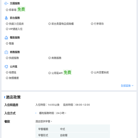
交通服務
免費
停車場
前台服務
快速入住退房
前台貴重物品保險櫃
行李寄存
VIP通道入住
餐飲服務
餐廳
商務服務
快遞服務
商務服務
公共區
免費
吸煙區
公共音響系統
公用區wifi
無煙樓層
全部設施
酒店政策
入住和退房
入住時間：14:00以後 退房時間：08:00-12:00
入住方式
櫃枱服務時間：24小時。
餐飲
酒店提供早餐。
早餐種類
中式
早餐形式
自助餐