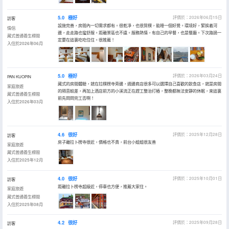
5.0
極好
評價於：2026年06月15日
訪客
設施完善，房間內一切需求都有。很乾凈，也很質樸，能睡一個好覺。環境好，緊挨着河
情侶
邊，走走路也蠻舒服。距離景區也不遠。服務熱情，有自己的早餐，也是餐廳。下次路過一
藏式普通養生標間
定要在這裏吃吃住住。很推薦！
入住於2026年06月
5.0
極好
評價於：2026年03月24日
PAN KUOPIN
藏式的房間體驗，就在拉樸楞寺旁邊，週邊商店很多可以選擇自己喜歡的飲食店，就是房間
家庭旅遊
的隔音較差，再加上酒店前方的小溪流正在趕工整治打樁，整晚都無法安靜的休眠，來這裏
藏式普通養生標間
前先問問完工否啊！
入住於2026年03月
4.6
很好
評價於：2025年12月28日
訪客
房子離拉卜楞寺很近，價格也不貴，前台小姐姐很友善
家庭旅遊
藏式普通養生標間
入住於2025年12月
4.0
很好
評價於：2025年10月01日
訪客
距離拉卜楞寺超級近，停車也方便，推薦大家住。
家庭旅遊
藏式普通養生標間
入住於2025年08月
4.2
很好
評價於：2025年09月28日
訪客