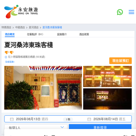
特價酒店
>
中國酒店
>
夏河酒店
>
夏河桑沛東珠客棧
酒店概览
住客點評（91）
設施簡介
酒店政策
夏河桑沛東珠客棧
拉卜楞鎮雅格塘騰志橋邊 (50米處)
現在就預訂
全部設施>
2026年08月13日
週四
2026年08月14日
週五
1 晚
重新搜尋