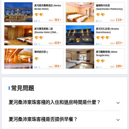
夏河諾貝賽奧酒店 (Norbu
薩喇熱丹民宿
Serwo Hotel)
(Salarhedan Homestay)
361+
124+
HKD
HKD
4.4
/ 5
4.1
/ 5
夏河寶馬賓館二部
夏河沃扎民宿 (Wozha
(Baoma Hotel (2Nd
Guesthouse)
Branch))
419+
421+
HKD
HKD
4.2
/ 5
4.5
/ 5
瓊琦倉民宿 ()
夏河騰摯客棧 (Xiahe
Tengzhi Inn)
391+
189+
HKD
HKD
4.9
/ 5
4.7
/ 5
常見問題
夏河桑沛東珠客棧的入住和退房時間是什麼？
夏河桑沛東珠客棧是否提供早餐？