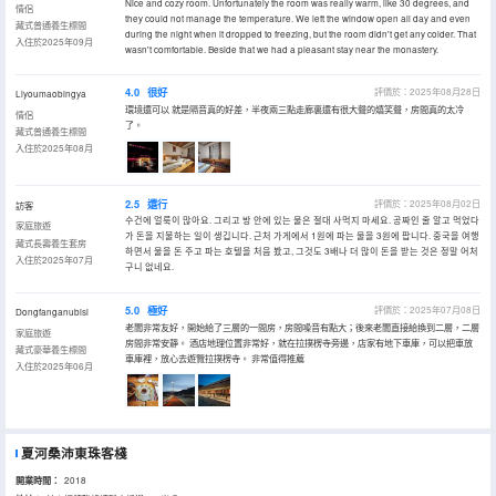
Nice and cozy room. Unfortunately the room was really warm, like 30 degrees, and
情侶
they could not manage the temperature. We left the window open all day and even
藏式普通養生標間
during the night when it dropped to freezing, but the room didn't get any colder. That
入住於2025年09月
wasn't comfortable. Beside that we had a pleasant stay near the monastery.
4.0
很好
評價於：2025年08月28日
Liyoumaobingya
環境還可以 就是隔音真的好差，半夜兩三點走廊裏還有很大聲的嬉笑聲，房間真的太冷
情侶
了。
藏式普通養生標間
入住於2025年08月
2.5
還行
評價於：2025年08月02日
訪客
수건에 얼룩이 많아요. 그리고 방 안에 있는 물은 절대 사먹지 마세요. 공짜인 줄 알고 먹었다
家庭旅遊
가 돈을 지불하는 일이 생깁니다. 근처 가게에서 1원에 파는 물을 3원에 팝니다. 중국을 여행
藏式長壽養生套房
하면서 물을 돈 주고 파는 호텔을 처음 봤고, 그것도 3배나 더 많이 돈을 받는 것은 정말 어처
入住於2025年07月
구니 없네요.
5.0
極好
評價於：2025年07月08日
Dongfanganubisi
老闆非常友好，開始給了三層的一間房，房間噪音有點大；後來老闆直接給換到二層，二層
家庭旅遊
房間非常安靜。 酒店地理位置非常好，就在拉撲楞寺旁邊，店家有地下車庫，可以把車放
藏式豪華養生標間
車庫裡，放心去遊覽拉撲楞寺。 非常值得推薦
入住於2025年06月
夏河桑沛東珠客棧
開業時間：
2018