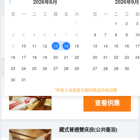
2026年8月
2026年9月
藏式普通養生標間
日
一
二
三
四
五
六
日
一
二
三
四
1
1
2
3
20-30㎡
1-3層
電視機
2
3
4
5
6
7
8
6
7
8
9
10
查看供應
9
10
11
12
13
14
15
13
14
15
16
17
16
17
18
19
20
21
22
20
21
22
23
24
藏式豪華養生標間
23
24
25
26
27
28
29
27
28
29
30
30
31
20-30㎡
1-3層
電視機
*所有入住退房日期均為目的地日期
查看供應
藏式普通雙床房(公共衞浴)