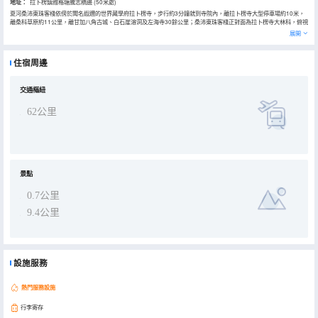
地址：
拉卜楞鎮雅格塘騰志橋邊 (50米處)
夏河桑沛東珠客棧依傍於聞名遐邇的世界藏學府拉卜楞寺，步行約3分鐘就到寺院內，離拉卜楞寺大型停車場約10米，
離桑科草原約11公里，離甘加八角古城、白石崖溶洞及左海寺30餘公里；桑沛東珠客棧正對面為拉卜楞寺大林科，俯視
大夏河，遙望桑科草原，神祕的宗教文化、獨特的藏族風情與美麗的草原風光在此展現，讓您盡享有“中國小西藏”和“東
展開
方梵蒂岡”的迷人景緻。
這是一家集住宿、餐飲、養生、商務、休閒為一體的藏式養生客棧，設有各類舒適客房，環境優雅、設施齊全。店內同
時設有藏、中餐廳，豪華包廂、免費停車場等設施一應俱全，是您商務出差、旅行下榻的温馨驛站。
住宿周邊
交通樞紐
62公里
景點
0.7公里
9.4公里
設施服務
熱門服務設施
行李寄存