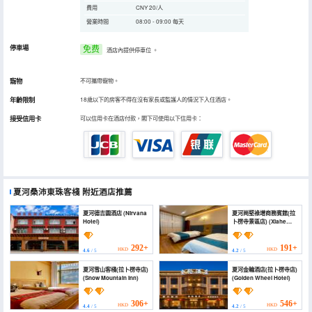
費用
CNY 20/人
營業時間
08:00 - 09:00 每天
停車場
免费
酒店內提供停車位
。
寵物
不可攜帶寵物。
年齡限制
18歲以下的房客不得在沒有家長或監護人的情況下入住酒店。
接受信用卡
可以信用卡在酒店付款，閣下可使用以下信用卡：
夏河桑沛東珠客棧
附近酒店推薦
夏河德吉園酒店 (Nirvana
夏河崗堅祿增商務賓館(拉
Hotel)
卜楞寺景區店) (Xiahe
Gangjian Xuzeng Hotel)
292+
191+
HKD
HKD
4.6
/ 5
4.2
/ 5
夏河雪山客棧(拉卜楞寺店)
夏河金輪酒店(拉卜楞寺店)
(Snow Mountain Inn)
(Golden Wheel Hotel)
306+
546+
HKD
HKD
4.4
/ 5
4.2
/ 5