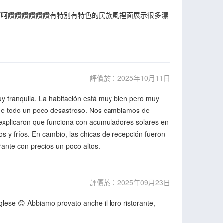
呵呵讚讚讚讚讚讚有特別有特色的民族風裡面展示很多漂
評價於：2025年10月11日
muy tranquila. La habitación está muy bien pero muy
fue todo un poco desastroso. Nos cambiamos de
os explicaron que funciona con acumuladores solares en
s y fríos. En cambio, las chicas de recepción fueron
rante con precios un poco altos.
評價於：2025年09月23日
nglese 😊 Abbiamo provato anche il loro ristorante,