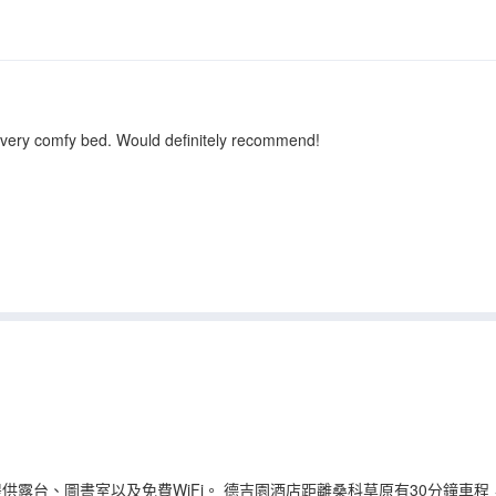
d very comfy bed. Would definitely recommend!
露台、圖書室以及免費WiFi。 德吉園酒店距離桑科草原有30分鐘車程