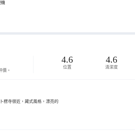
視機
4.6
4.6
位置
清潔度
評價。
卜楞寺很近，藏式風格，漂亮的