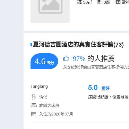
30㎡
3層
電
夏河德吉園酒店的真實住客評論(73)
97%
的人推薦
4.6
/5分
永安旅遊評價由真實酒店住客提供的
5.0
Tangtang
極好
情侶
房間很舒服，位置離拉
雅緻大床房
入住於2026年07月