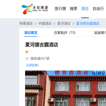
旅行團
機票
酒店
自由行
特價酒店
>
中國酒店
>
夏河酒店
>
夏河德吉園酒店
酒店概览
住客點評（73）
設施簡
夏河德吉園酒店
雅格塘247號
全部設施>