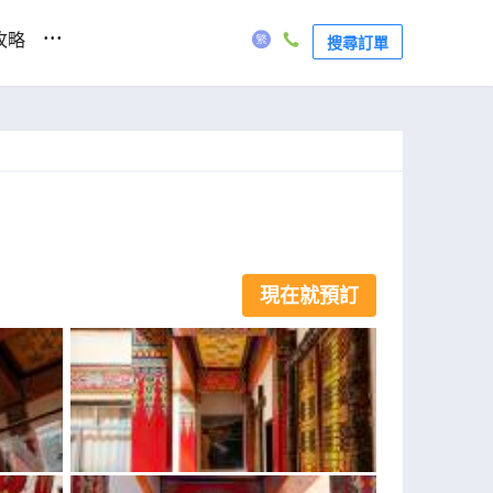
...
攻略
搜尋訂單
現在就預訂