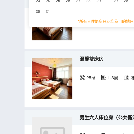
雅緻大床房
23
24
25
26
27
28
29
27
28
30
31
25㎡
2-3層
*所有入住退房日期均為目的地日
温馨雙床房
25㎡
1-3層
男生六人床位房（公共衞