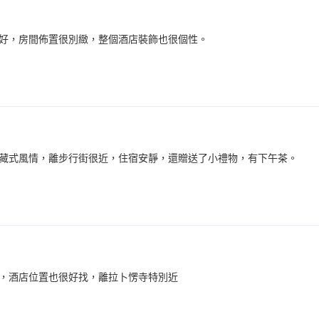
好，房間佈置很別緻，整個酒店裝飾也很個性。
藏式風情，離步行街很近，住宿安靜，還贈送了小禮物，有下午茶。
，酒店位置也很好找，離拉卜愣寺特別近