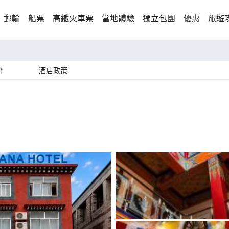
郵輪
船票
高鐵火車票
當地體驗
獨立包團
優惠
旅遊
介
酒店政策