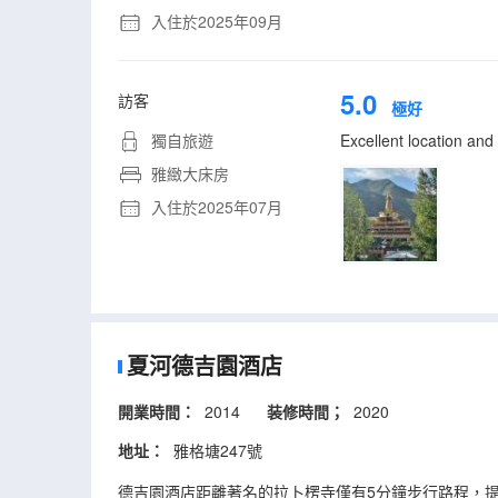
入住於2025年09月
5.0
訪客
極好
獨自旅遊
Excellent location an
雅緻大床房
入住於2025年07月
夏河德吉園酒店
開業時間：
2014
装修時間；
2020
地址：
雅格塘247號
德吉園酒店距離著名的拉卜楞寺僅有5分鐘步行路程，提供