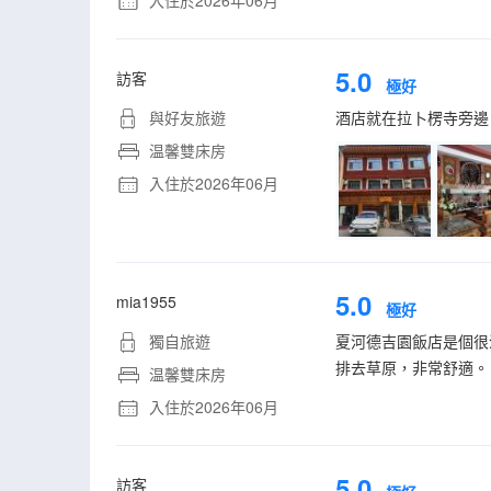
入住於2026年06月
5.0
訪客
極好
與好友旅遊
酒店就在拉卜楞寺旁邊
温馨雙床房
入住於2026年06月
5.0
mia1955
極好
獨自旅遊
夏河德吉園飯店是個很
排去草原，非常舒適。
温馨雙床房
入住於2026年06月
5.0
訪客