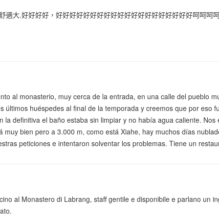
舒適大.好好好好，好好好好好好好好好好好好好好好好好好好好呵呵呵
junto al monasterio, muy cerca de la entrada, en una calle del pueblo 
s últimos huéspedes al final de la temporada y creemos que por eso 
n la definitiva el baño estaba sin limpiar y no había agua caliente. N
stá muy bien pero a 3.000 m, como está Xiahe, hay muchos días nublado
stras peticiones e intentaron solventar los problemas. Tiene un restau
icino al Monastero di Labrang, staff gentile e disponibile e parlano un i
ato.