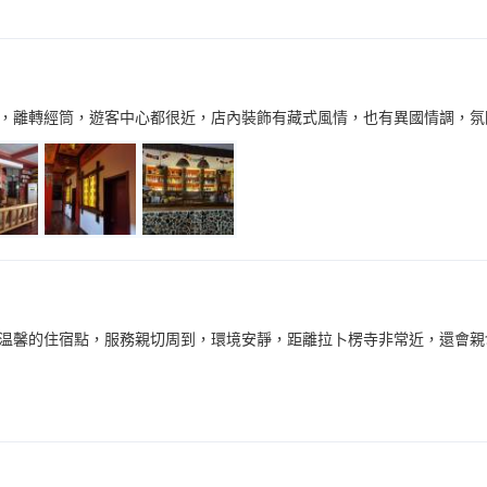
，離轉經筒，遊客中心都很近，店內裝飾有藏式風情，也有異國情調，氛
温馨的住宿點，服務親切周到，環境安靜，距離拉卜楞寺非常近，還會親